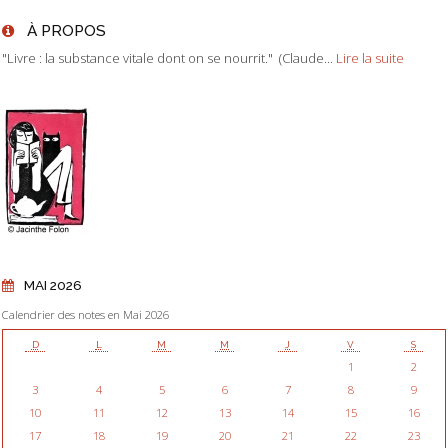
À PROPOS
"Livre : la substance vitale dont on se nourrit." (Claude...
Lire la suite
MAI 2026
Calendrier des notes en Mai 2026
D
L
M
M
J
V
S
1
2
3
4
5
6
7
8
9
10
11
12
13
14
15
16
17
18
19
20
21
22
23