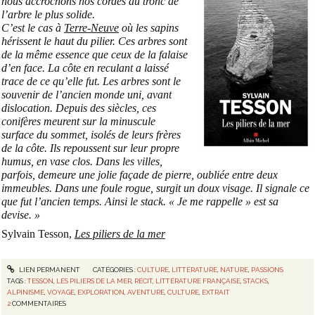
nous accrochons nos cordes au tronc de
l’arbre le plus solide.
C’est le cas à
Terre-Neuve
où les sapins
hérissent le haut du pilier. Ces arbres sont
de la même essence que ceux de la falaise
d’en face. La côte en reculant a laissé
trace de ce qu’elle fut. Les arbres sont le
souvenir de l’ancien monde uni, avant
dislocation. Depuis des siècles, ces
conifères meurent sur la minuscule
surface du sommet, isolés de leurs frères
de la côte. Ils repoussent sur leur propre
humus, en vase clos. Dans les villes,
parfois, demeure une jolie façade de pierre, oubliée entre deux
immeubles. Dans une foule rogue, surgit un doux visage. Il signale ce
que fut l’ancien temps. Ainsi le stack. « Je me rappelle » est sa
devise. »
Sylvain Tesson,
Les piliers de la mer
LIEN PERMANENT
CATÉGORIES :
CULTURE
,
LITTÉRATURE
,
NATURE
,
PASSIONS
TAGS :
TESSON
,
LES PILIERS DE LA MER
,
RÉCIT
,
LITTÉRATURE FRANÇAISE
,
STACKS
,
ALPINISME
,
VOYAGE
,
EXPLORATION
,
AVENTURE
,
CULTURE
,
EXTRAIT
2
COMMENTAIRES