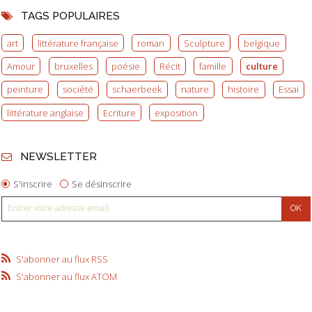
TAGS POPULAIRES
art
littérature française
roman
Sculpture
belgique
Amour
bruxelles
poésie
Récit
famille
culture
peinture
société
schaerbeek
nature
histoire
Essai
littérature anglaise
Ecriture
exposition
NEWSLETTER
S'inscrire
Se désinscrire
S'abonner au flux RSS
S'abonner au flux ATOM