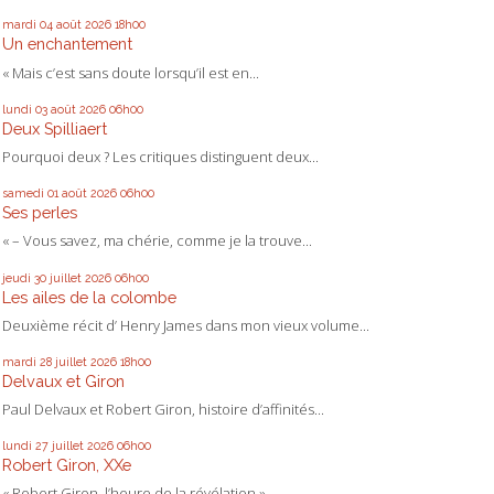
mardi 04
août 2026
18h00
Un enchantement
« Mais c’est sans doute lorsqu’il est en...
lundi 03
août 2026
06h00
Deux Spilliaert
Pourquoi deux ? Les critiques distinguent deux...
samedi 01
août 2026
06h00
Ses perles
« – Vous savez, ma chérie, comme je la trouve...
jeudi 30
juillet 2026
06h00
Les ailes de la colombe
Deuxième récit d’ Henry James dans mon vieux volume...
mardi 28
juillet 2026
18h00
Delvaux et Giron
Paul Delvaux et Robert Giron, histoire d’affinités...
lundi 27
juillet 2026
06h00
Robert Giron, XXe
« Robert Giron, l’heure de la révélation »...