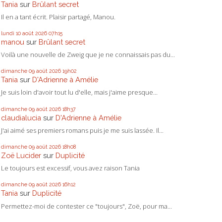
Tania
sur
Brûlant secret
Il en a tant écrit. Plaisir partagé, Manou.
lundi 10
août 2026
07h15
manou
sur
Brûlant secret
Voilà une nouvelle de Zweig que je ne connaissais pas du...
dimanche 09
août 2026
19h02
Tania
sur
D'Adrienne à Amélie
Je suis loin d'avoir tout lu d'elle, mais j'aime presque...
dimanche 09
août 2026
18h37
claudialucia
sur
D'Adrienne à Amélie
J'ai aimé ses premiers romans puis je me suis lassée. Il...
dimanche 09
août 2026
18h08
Zoë Lucider
sur
Duplicité
Le toujours est excessif, vous avez raison Tania
dimanche 09
août 2026
16h12
Tania
sur
Duplicité
Permettez-moi de contester ce "toujours", Zoë, pour ma...