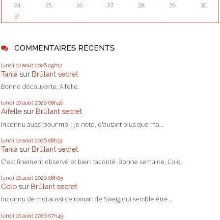
24
25
26
27
28
29
30
31
COMMENTAIRES RÉCENTS
lundi 10
août 2026
09h17
Tania
sur
Brûlant secret
Bonne découverte, Aifelle.
lundi 10
août 2026
08h46
Aifelle
sur
Brûlant secret
Inconnu aussi pour moi ; je note, d'autant plus que ma...
lundi 10
août 2026
08h33
Tania
sur
Brûlant secret
C'est finement observé et bien raconté. Bonne semaine, Colo.
lundi 10
août 2026
08h09
Colo
sur
Brûlant secret
Inconnu de moi aussi ce roman de Sweig qui semble être...
lundi 10
août 2026
07h49