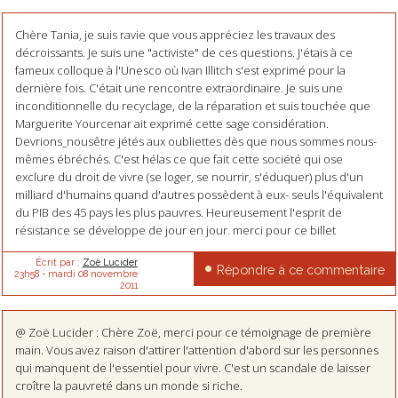
Chère Tania, je suis ravie que vous appréciez les travaux des
décroissants. Je suis une "activiste" de ces questions. J'étais à ce
fameux colloque à l'Unesco où Ivan Illitch s'est exprimé pour la
dernière fois. C'était une rencontre extraordinaire. Je suis une
inconditionnelle du recyclage, de la réparation et suis touchée que
Marguerite Yourcenar ait exprimé cette sage considération.
Devrions_nousêtre jétés aux oubliettes dès que nous sommes nous-
mêmes ébréchés. C'est hélas ce que fait cette société qui ose
exclure du droit de vivre (se loger, se nourrir, s'éduquer) plus d'un
milliard d'humains quand d'autres possèdent à eux- seuls l'équivalent
du PIB des 45 pays les plus pauvres. Heureusement l'esprit de
résistance se développe de jour en jour. merci pour ce billet
Écrit par :
Zoë Lucider
Répondre à ce commentaire
23h58
-
mardi 08
novembre
2011
@ Zoë Lucider : Chère Zoë, merci pour ce témoignage de première
main. Vous avez raison d'attirer l'attention d'abord sur les personnes
qui manquent de l'essentiel pour vivre. C'est un scandale de laisser
croître la pauvreté dans un monde si riche.