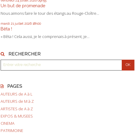
vendredi 24
juillet 2026
09h55
Un but de promenade
Nous aimons faire le tour des étangs au Rouge-Cloître...
mardi 21
juillet 2026
18h00
Bêta !
« Bêta ! Cela aussi, je le comprenais à présent, je...
RECHERCHER
PAGES
AUTEURS de A à L
AUTEURS de M à Z
ARTISTES de A à Z
EXPOS & MUSEES
CINEMA
PATRIMOINE