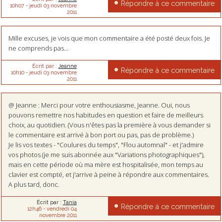
Répondre à ce commentaire
10h07
-
jeudi 03
novembre
2011
Mille excuses, je vois que mon commentaire a été posté deux fois. Je
ne comprends pas...
Écrit par :
Jeanne
Répondre à ce commentaire
10h10
-
jeudi 03
novembre
2011
@ Jeanne : Merci pour votre enthousiasme, Jeanne. Oui, nous
pouvons remettre nos habitudes en question et faire de meilleurs
choix, au quotidien. (Vous n'êtes pas la première à vous demander si
le commentaire est arrivé à bon port ou pas, pas de problème.)
Je lis vos textes - "Coulures du temps", "Flou automnal" - et j'admire
vos photos (je me suis abonnée aux "Variations photographiques"),
mais en cette période où ma mère est hospitalisée, mon temps au
clavier est compté, et j'arrive à peine à répondre aux commentaires.
A plus tard, donc.
Écrit par :
Tania
Répondre à ce commentaire
12h46
-
vendredi 04
novembre 2011