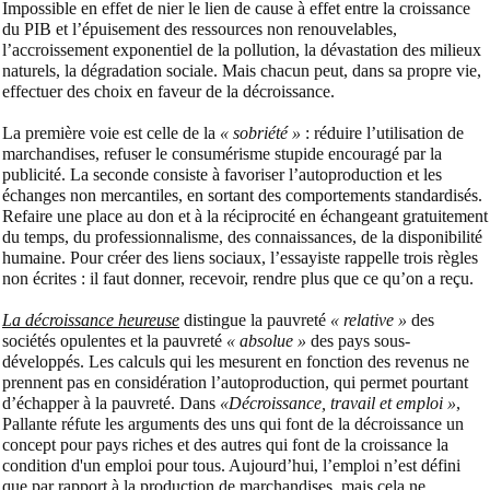
Impossible en effet de nier le lien de cause à effet entre la croissance
du PIB et l’épuisement des ressources non renouvelables,
l’accroissement exponentiel de la pollution, la dévastation des milieux
naturels, la dégradation sociale. Mais chacun peut, dans sa propre vie,
effectuer des choix en faveur de la décroissance.
La première voie est celle de la
« sobriété »
: réduire l’utilisation de
marchandises, refuser le consumérisme stupide encouragé par la
publicité. La seconde consiste à favoriser l’autoproduction et les
échanges non mercantiles, en sortant des comportements standardisés.
Refaire une place au don et à la réciprocité en échangeant gratuitement
du temps, du professionnalisme, des connaissances, de la disponibilité
humaine. Pour créer des liens sociaux, l’essayiste rappelle trois règles
non écrites : il faut donner, recevoir, rendre plus que ce qu’on a reçu.
La décroissance heureuse
distingue la pauvreté
« relative »
des
sociétés opulentes et la pauvreté
« absolue »
des pays sous-
développés. Les calculs qui les mesurent en fonction des revenus ne
prennent pas en considération l’autoproduction, qui permet pourtant
d’échapper à la pauvreté. Dans
«Décroissance, travail et emploi
»
,
Pallante réfute les arguments des uns qui font de la décroissance un
concept pour pays riches et des autres qui font de la croissance la
condition d'un emploi pour tous. Aujourd’hui, l’emploi n’est défini
que par rapport à la production de marchandises, mais cela ne