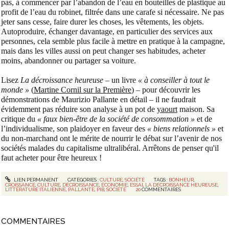
pas, à commencer par l’abandon de l’eau en bouteilles de plastique au
profit de l’eau du robinet, filtrée dans une carafe si nécessaire. Ne pas
jeter sans cesse, faire durer les choses, les vêtements, les objets.
Autoproduire, échanger davantage, en particulier des services aux
personnes, cela semble plus facile à mettre en pratique à la campagne,
mais dans les villes aussi on peut changer ses habitudes, acheter
moins, abandonner ou partager sa voiture.
Lisez
La décroissance heureuse –
un livre
« à conseiller à tout le
monde »
(
Martine Cornil sur la Première
) – pour découvrir les
démonstrations de Maurizio Pallante en détail – il ne faudrait
évidemment pas réduire son analyse à un pot de
yaourt
maison. Sa
critique du
« faux bien-être de la société de consommation »
et de
l’individualisme, son plaidoyer en faveur des
« biens relationnels »
et
du non-marchand ont le mérite de nourrir le débat sur l’avenir de nos
sociétés malades du capitalisme ultralibéral. Arrêtons de penser qu'il
faut acheter pour être heureux !
LIEN PERMANENT
CATÉGORIES :
CULTURE
,
SOCIÉTÉ
TAGS :
BONHEUR
,
CROISSANCE
,
CULTURE
,
DÉCROISSANCE
,
ÉCONOMIE
,
ESSAI
,
LA DÉCROISSANCE HEUREUSE
,
LITTÉRATURE ITALIENNE
,
PALLANTE
,
PIB
,
SOCIÉTÉ
20
COMMENTAIRES
COMMENTAIRES