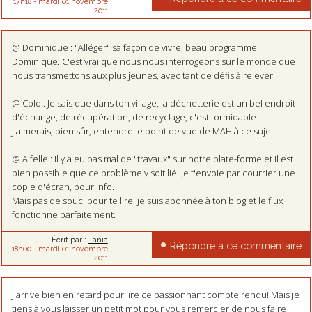
17h18
-
mardi 01
novembre
2011
@ Dominique : "Alléger" sa façon de vivre, beau programme,
Dominique. C'est vrai que nous nous interrogeons sur le monde que
nous transmettons aux plus jeunes, avec tant de défis à relever.
@ Colo : Je sais que dans ton village, la déchetterie est un bel endroit
d'échange, de récupération, de recyclage, c'est formidable.
J'aimerais, bien sûr, entendre le point de vue de MAH à ce sujet.
@ Aifelle : Il y a eu pas mal de "travaux" sur notre plate-forme et il est
bien possible que ce problème y soit lié. Je t'envoie par courrier une
copie d'écran, pour info.
Mais pas de souci pour te lire, je suis abonnée à ton blog et le flux
fonctionne parfaitement.
Écrit par :
Tania
Répondre à ce commentaire
18h00
-
mardi 01
novembre
2011
J'arrive bien en retard pour lire ce passionnant compte rendu! Mais je
tiens à vous laisser un petit mot pour vous remercier de nous faire