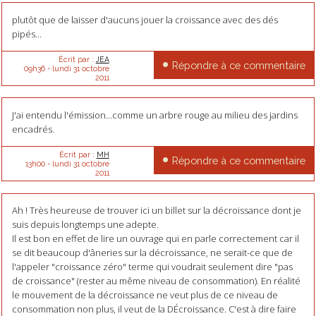
plutôt que de laisser d'aucuns jouer la croissance avec des dés
pipés...
Écrit par :
JEA
Répondre à ce commentaire
09h36
-
lundi 31
octobre
2011
J'ai entendu l'émission...comme un arbre rouge au milieu des jardins
encadrés.
Écrit par :
MH
Répondre à ce commentaire
13h00
-
lundi 31
octobre
2011
Ah ! Très heureuse de trouver ici un billet sur la décroissance dont je
suis depuis longtemps une adepte.
Il est bon en effet de lire un ouvrage qui en parle correctement car il
se dit beaucoup d'âneries sur la décroissance, ne serait-ce que de
l'appeler "croissance zéro" terme qui voudrait seulement dire "pas
de croissance" (rester au même niveau de consommation). En réalité
le mouvement de la décroissance ne veut plus de ce niveau de
consommation non plus, il veut de la DÉcroissance. C'est à dire faire