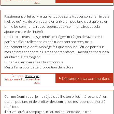
2011
Passionnant billet et livre qui va tout de suite trouver son chemin vers
moi, ce qu'il y a de bien quand on arrive un peu tard c'est qu'on a en
prime les commentaires et réponses aux commentaires et cela
ajoute encore de l'intérêt
Depuis plusieurs mois je tente "d'alléger" ma façon de vivre, c'est
parfois difficile tellement les habitudes sont ancrées, mais
doucement cela vient. Mon âge fait que mon inquiétude porte sur
mes enfants et encore plus mes petits enfants ... mes filles chacune à
leur façon s'interrogent
Super les liens vers des sites inconnus
Merci Tania pour cette proposition de lecture
Écrit par :
Dominique
Répondre à ce commentaire
11h05
-
mardi 01
novembre
2011
Comme Dominique, je me réjouis de lire ton billet, intéressant s'il en
est, un peu tard et de profiter des com. et de tes réponses. Merci à
toi, à tous.
Il est vrai qu'à la campagne, ici du moins, l'entraide, le troc