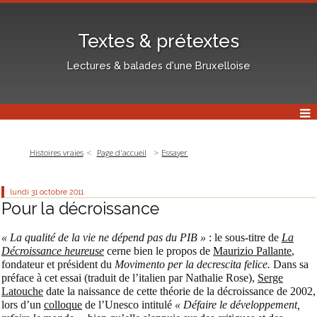
Textes & prétextes
Lectures & balades d'une Bruxelloise
Histoires vraies
Page d'accueil
Essayer
lundi 31
octobre 2011
Pour la décroissance
« La qualité de la vie ne dépend pas du PIB »
: le sous-titre de
La
Décroissance heureuse
cerne bien le propos de
Maurizio Pallante
,
fondateur et président du
Movimento per la decrescita felice.
Dans sa
préface à cet essai (traduit de l’italien par Nathalie Rose),
Serge
Latouche
date la naissance de cette théorie de la décroissance de 2002,
lors d’un
colloque
de l’Unesco intitulé
« Défaire le développement,