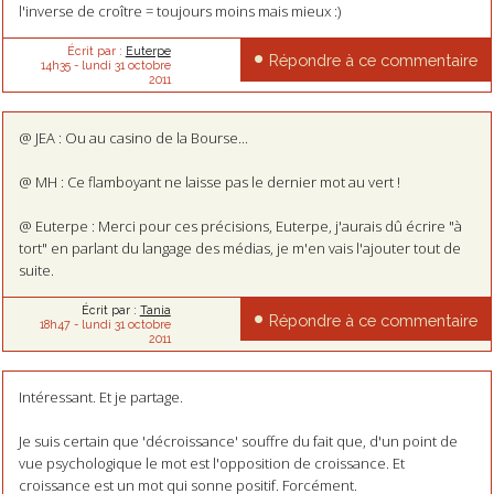
l'inverse de croître = toujours moins mais mieux :)
Écrit par :
Euterpe
Répondre à ce commentaire
14h35
-
lundi 31
octobre
2011
@ JEA : Ou au casino de la Bourse...
@ MH : Ce flamboyant ne laisse pas le dernier mot au vert !
@ Euterpe : Merci pour ces précisions, Euterpe, j'aurais dû écrire "à
tort" en parlant du langage des médias, je m'en vais l'ajouter tout de
suite.
Écrit par :
Tania
Répondre à ce commentaire
18h47
-
lundi 31
octobre
2011
Intéressant. Et je partage.
Je suis certain que 'décroissance' souffre du fait que, d'un point de
vue psychologique le mot est l'opposition de croissance. Et
croissance est un mot qui sonne positif. Forcément.