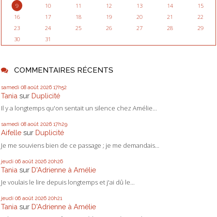
9
10
11
12
13
14
15
16
17
18
19
20
21
22
23
24
25
26
27
28
29
30
31
COMMENTAIRES RÉCENTS
samedi 08
août 2026
17h52
Tania
sur
Duplicité
Il y a longtemps qu'on sentait un silence chez Amélie...
samedi 08
août 2026
17h29
Aifelle
sur
Duplicité
Je me souviens bien de ce passage ; je me demandais...
jeudi 06
août 2026
20h26
Tania
sur
D'Adrienne à Amélie
Je voulais le lire depuis longtemps et j'ai dû le...
jeudi 06
août 2026
20h21
Tania
sur
D'Adrienne à Amélie