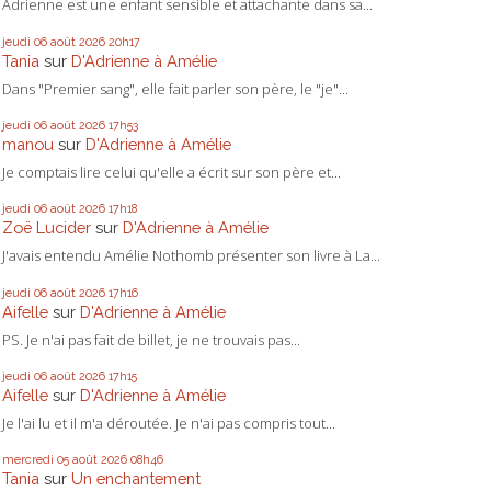
Adrienne est une enfant sensible et attachante dans sa...
jeudi 06
août 2026
20h17
Tania
sur
D'Adrienne à Amélie
Dans "Premier sang", elle fait parler son père, le "je"...
jeudi 06
août 2026
17h53
manou
sur
D'Adrienne à Amélie
Je comptais lire celui qu'elle a écrit sur son père et...
jeudi 06
août 2026
17h18
Zoë Lucider
sur
D'Adrienne à Amélie
J'avais entendu Amélie Nothomb présenter son livre à La...
jeudi 06
août 2026
17h16
Aifelle
sur
D'Adrienne à Amélie
PS. Je n'ai pas fait de billet, je ne trouvais pas...
jeudi 06
août 2026
17h15
Aifelle
sur
D'Adrienne à Amélie
Je l'ai lu et il m'a déroutée. Je n'ai pas compris tout...
mercredi 05
août 2026
08h46
Tania
sur
Un enchantement