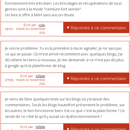
fonctionnent très très bien. Les bricolages et récupérations de tous
genres sont à la mode "ceinture fort serrée".
Un livre à offrir à MAH sans aucun doute.
Écrit par :
colo
Répondre à ce commentaire
13h22
-
mardi 01
novembre
2011
Je vois le problème. Tu es la première à ma le signaler, je ne sais pas
ce qui se passe. Cà m'est arrivé récemment avec quelques blogs, j'ai
dû refaire les liens à nouveau. Je me demande si ce n'est pas dû plus
à google qu'à la plateforme de blog.
Écrit par :
Aifelle
Répondre à ce commentaire
17h05
-
mardi 01
novembre
2011
Je viens de faire quelques tests sur les blogs où j'ai laissé des
commentaires. Seuls les blogs hautetfort présentent le problème, sur
les autres, le lien fonctionne bien. Est-ce que c'est ta plate-forme ? Ce
serait de ce côté là qu'il y aurait un dysfonctionnement ?
Écrit par :
Aifelle
Répondre à ce commentaire