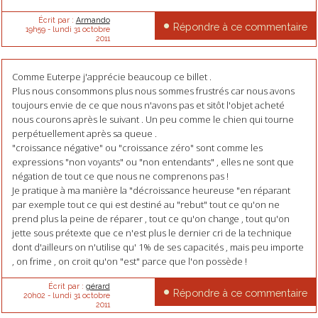
Écrit par :
Armando
Répondre à ce commentaire
19h59
-
lundi 31
octobre
2011
Comme Euterpe j'apprécie beaucoup ce billet .
Plus nous consommons plus nous sommes frustrés car nous avons
toujours envie de ce que nous n'avons pas et sitôt l'objet acheté
nous courons après le suivant . Un peu comme le chien qui tourne
perpétuellement après sa queue .
"croissance négative" ou "croissance zéro" sont comme les
expressions "non voyants" ou "non entendants" , elles ne sont que
négation de tout ce que nous ne comprenons pas !
Je pratique à ma manière la "décroissance heureuse "en réparant
par exemple tout ce qui est destiné au "rebut" tout ce qu'on ne
prend plus la peine de réparer , tout ce qu'on change , tout qu'on
jette sous prétexte que ce n'est plus le dernier cri de la technique
dont d'ailleurs on n'utilise qu' 1% de ses capacités , mais peu importe
, on frime , on croit qu'on "est" parce que l'on possède !
Écrit par :
gérard
Répondre à ce commentaire
20h02
-
lundi 31
octobre
2011