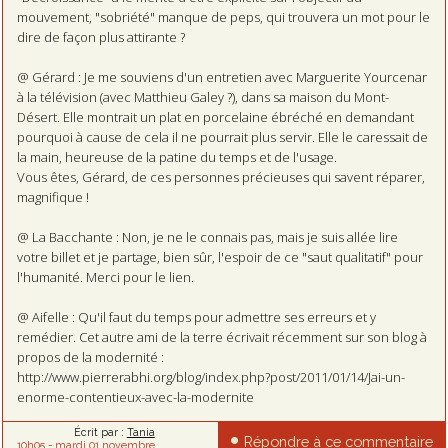
mouvement, "sobriété" manque de peps, qui trouvera un mot pour le
dire de façon plus attirante ?
@ Gérard : Je me souviens d'un entretien avec Marguerite Yourcenar
à la télévision (avec Matthieu Galey ?), dans sa maison du Mont-
Désert. Elle montrait un plat en porcelaine ébréché en demandant
pourquoi à cause de cela il ne pourrait plus servir. Elle le caressait de
la main, heureuse de la patine du temps et de l'usage.
Vous êtes, Gérard, de ces personnes précieuses qui savent réparer,
magnifique !
@ La Bacchante : Non, je ne le connais pas, mais je suis allée lire
votre billet et je partage, bien sûr, l'espoir de ce "saut qualitatif" pour
l'humanité. Merci pour le lien.
@ Aifelle : Qu'il faut du temps pour admettre ses erreurs et y
remédier. Cet autre ami de la terre écrivait récemment sur son blog à
propos de la modernité :
http://www.pierrerabhi.org/blog/index.php?post/2011/01/14/Jai-un-
enorme-contentieux-avec-la-modernite
Écrit par :
Tania
Répondre à ce commentaire
10h05
-
mardi 01
novembre