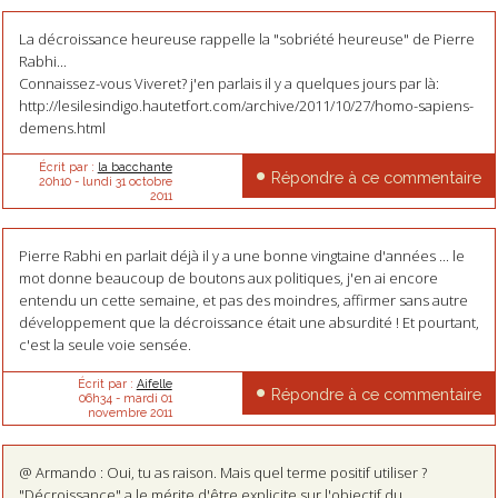
La décroissance heureuse rappelle la "sobriété heureuse" de Pierre
Rabhi...
Connaissez-vous Viveret? j'en parlais il y a quelques jours par là:
http://lesilesindigo.hautetfort.com/archive/2011/10/27/homo-sapiens-
demens.html
Écrit par :
la bacchante
Répondre à ce commentaire
20h10
-
lundi 31
octobre
2011
Pierre Rabhi en parlait déjà il y a une bonne vingtaine d'années ... le
mot donne beaucoup de boutons aux politiques, j'en ai encore
entendu un cette semaine, et pas des moindres, affirmer sans autre
développement que la décroissance était une absurdité ! Et pourtant,
c'est la seule voie sensée.
Écrit par :
Aifelle
Répondre à ce commentaire
06h34
-
mardi 01
novembre 2011
@ Armando : Oui, tu as raison. Mais quel terme positif utiliser ?
"Décroissance" a le mérite d'être explicite sur l'objectif du