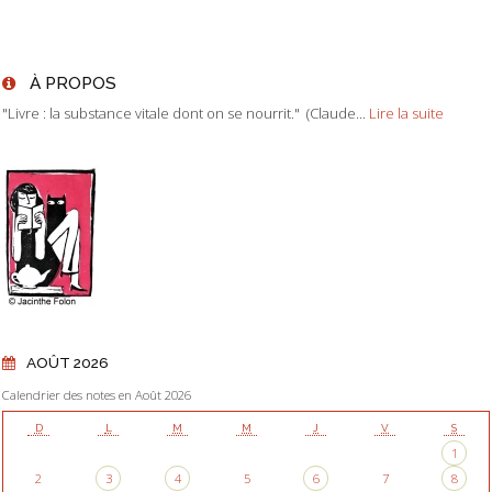
À PROPOS
"Livre : la substance vitale dont on se nourrit." (Claude...
Lire la suite
AOÛT 2026
Calendrier des notes en Août 2026
D
L
M
M
J
V
S
1
2
3
4
5
6
7
8