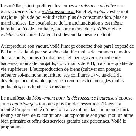
Les médias, à tort, préfèrent les termes
« croissance négative »
ou
« croissance zéro »
à
« décroissance ».
En effet,
« plus »
est le mot
magique : plus de pouvoir d’achat, plus de consommation, plus de
marchandises. Le vocabulaire de la marchandisation s’est même
introduit à l’école : en Italie, on parle même de
« crédits »
et de
« dettes »
scolaires. L’argent est devenu la mesure de tout.
Autoproduire son yaourt, voilà l’image concrète d’où part l’exposé de
Pallante. Le fabriquer soi-même signifie moins de commerce, moins
de transports, moins d’emballages, et même, avec de meilleures
bactéries, moins de purgatifs, donc moins de PIB, mais une qualité de
vie supérieure. L’autoproduction de biens (cultiver son potager,
préparer soi-même sa nourriture, ses confitures...) va au-delà du
développement durable, qui vise à rendre les technologies moins
polluantes, sans limiter la croissance.
Le manifeste du
Mouvement pour la décroissance heureuse
s’oppose
au
« cambriolage »
toujours plus fort des ressources (
Roegen
a
montré l’impossibilité d’une croissance infinie dans un monde fini).
Pour y adhérer, deux conditions : autoproduire son yaourt ou un autre
bien primaire et offrir des services gratuits aux personnes. Voilà le
programme.