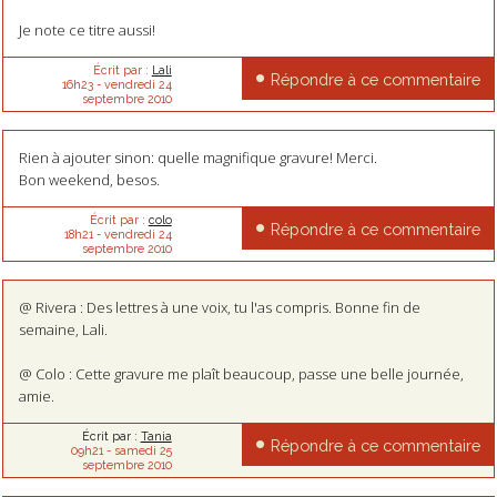
Je note ce titre aussi!
Écrit par :
Lali
Répondre à ce commentaire
16h23
-
vendredi 24
septembre 2010
Rien à ajouter sinon: quelle magnifique gravure! Merci.
Bon weekend, besos.
Écrit par :
colo
Répondre à ce commentaire
18h21
-
vendredi 24
septembre 2010
@ Rivera : Des lettres à une voix, tu l'as compris. Bonne fin de
semaine, Lali.
@ Colo : Cette gravure me plaît beaucoup, passe une belle journée,
amie.
Écrit par :
Tania
Répondre à ce commentaire
09h21
-
samedi 25
septembre 2010