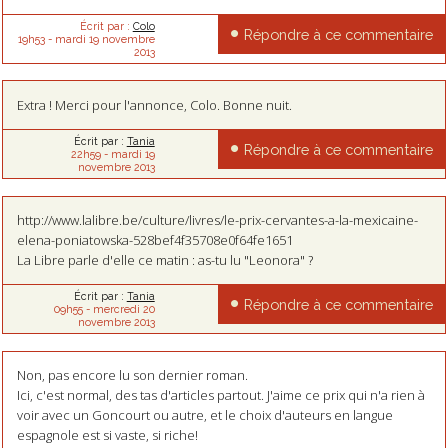
Écrit par :
Colo
Répondre à ce commentaire
19h53
-
mardi 19
novembre
2013
Extra ! Merci pour l'annonce, Colo. Bonne nuit.
Écrit par :
Tania
Répondre à ce commentaire
22h59
-
mardi 19
novembre 2013
http://www.lalibre.be/culture/livres/le-prix-cervantes-a-la-mexicaine-
elena-poniatowska-528bef4f35708e0f64fe1651
La Libre parle d'elle ce matin : as-tu lu "Leonora" ?
Écrit par :
Tania
Répondre à ce commentaire
09h55
-
mercredi 20
novembre 2013
Non, pas encore lu son dernier roman.
Ici, c'est normal, des tas d'articles partout. J'aime ce prix qui n'a rien à
voir avec un Goncourt ou autre, et le choix d'auteurs en langue
espagnole est si vaste, si riche!