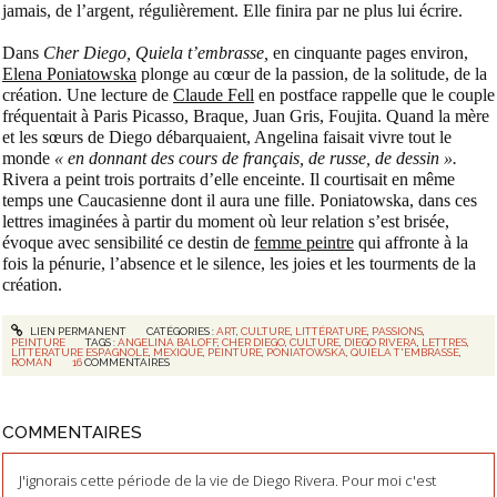
jamais, de l’argent, régulièrement. Elle finira par ne plus lui écrire.
Dans
Cher Diego, Quiela t’embrasse,
en cinquante pages environ,
Elena Poniatowska
plonge au cœur de la passion, de la solitude, de la
création. Une lecture de
Claude Fell
en postface rappelle que le couple
fréquentait à Paris Picasso, Braque, Juan Gris, Foujita. Quand la mère
et les sœurs de Diego débarquaient, Angelina faisait vivre tout le
monde
« en donnant des cours de français, de russe, de dessin ».
Rivera a peint trois portraits d’elle enceinte. Il courtisait en même
temps une Caucasienne dont il aura une fille. Poniatowska, dans ces
lettres imaginées à partir du moment où leur relation s’est brisée,
évoque avec sensibilité ce destin de
femme peintre
qui affronte à la
fois la pénurie, l’absence et le silence, les joies et les tourments de la
création.
LIEN PERMANENT
CATÉGORIES :
ART
,
CULTURE
,
LITTÉRATURE
,
PASSIONS
,
PEINTURE
TAGS :
ANGELINA BALOFF
,
CHER DIEGO
,
CULTURE
,
DIEGO RIVERA
,
LETTRES
,
LITTÉRATURE ESPAGNOLE
,
MEXIQUE
,
PEINTURE
,
PONIATOWSKA
,
QUIELA T'EMBRASSE
,
ROMAN
16
COMMENTAIRES
COMMENTAIRES
J'ignorais cette période de la vie de Diego Rivera. Pour moi c'est