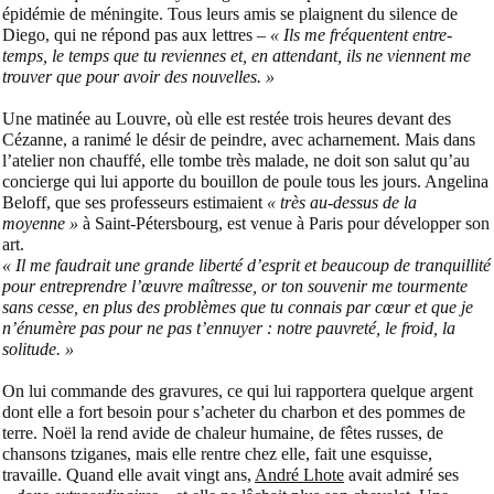
épidémie de méningite. Tous leurs amis se plaignent du silence de
Diego, qui ne répond pas aux lettres –
« Ils me fréquentent entre-
temps, le temps que tu reviennes et, en attendant, ils ne viennent me
trouver que pour avoir des nouvelles. »
Une matinée au Louvre, où elle est restée trois heures devant des
Cézanne, a ranimé le désir de peindre, avec acharnement. Mais dans
l’atelier non chauffé, elle tombe très malade, ne doit son salut qu’au
concierge qui lui apporte du bouillon de poule tous les jours. Angelina
Beloff, que ses professeurs estimaient
« très au-dessus de la
moyenne »
à Saint-Pétersbourg, est venue à Paris pour développer son
art.
« Il me faudrait une grande liberté d’esprit et beaucoup de tranquillité
pour entreprendre l’œuvre maîtresse, or ton souvenir me tourmente
sans cesse, en plus des problèmes que tu connais par cœur et que je
n’énumère pas pour ne pas t’ennuyer : notre pauvreté, le froid, la
solitude. »
On lui commande des gravures, ce qui lui rapportera quelque argent
dont elle a fort besoin pour s’acheter du charbon et des pommes de
terre. Noël la rend avide de chaleur humaine, de fêtes russes, de
chansons tziganes, mais elle rentre chez elle, fait une esquisse,
travaille. Quand elle avait vingt ans,
André Lhote
avait admiré ses