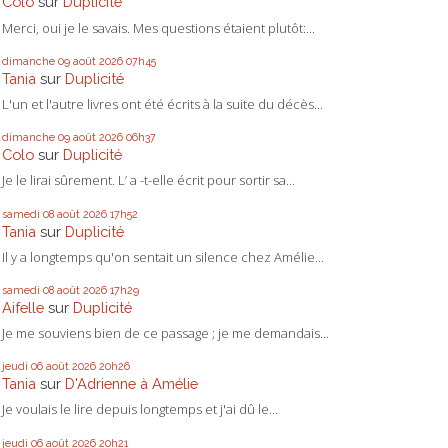
Colo
sur
Duplicité
Merci, oui je le savais. Mes questions étaient plutôt:...
dimanche 09
août 2026
07h45
Tania
sur
Duplicité
L'un et l'autre livres ont été écrits à la suite du décès...
dimanche 09
août 2026
06h37
Colo
sur
Duplicité
Je le lirai sûrement. L’ a -t-elle écrit pour sortir sa...
samedi 08
août 2026
17h52
Tania
sur
Duplicité
Il y a longtemps qu'on sentait un silence chez Amélie...
samedi 08
août 2026
17h29
Aifelle
sur
Duplicité
Je me souviens bien de ce passage ; je me demandais...
jeudi 06
août 2026
20h26
Tania
sur
D'Adrienne à Amélie
Je voulais le lire depuis longtemps et j'ai dû le...
jeudi 06
août 2026
20h21