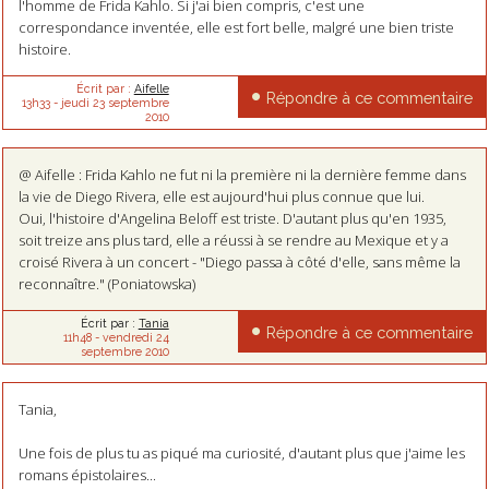
l'homme de Frida Kahlo. Si j'ai bien compris, c'est une
correspondance inventée, elle est fort belle, malgré une bien triste
histoire.
Écrit par :
Aifelle
Répondre à ce commentaire
13h33
-
jeudi 23
septembre
2010
@ Aifelle : Frida Kahlo ne fut ni la première ni la dernière femme dans
la vie de Diego Rivera, elle est aujourd'hui plus connue que lui.
Oui, l'histoire d'Angelina Beloff est triste. D'autant plus qu'en 1935,
soit treize ans plus tard, elle a réussi à se rendre au Mexique et y a
croisé Rivera à un concert - "Diego passa à côté d'elle, sans même la
reconnaître." (Poniatowska)
Écrit par :
Tania
Répondre à ce commentaire
11h48
-
vendredi 24
septembre 2010
Tania,
Une fois de plus tu as piqué ma curiosité, d'autant plus que j'aime les
romans épistolaires...