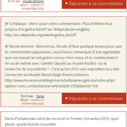
Écrit par :
nicole bonomi
Répondre à ce commentaire
15h27
-
mardi 27
novembre 2012
@ Schlabaya : Merci pour votre commentaire. Plus d'éléments à
propos d'Angelina Beloff sur Wikipedia (en anglais) :
http://en.wikipedia.org/wiki/Angelina_Beloff
@ Nicole Bonomi : Bienvenue, Nicole. (Il faut quelque temps pour que
le commentaire apparaisse, vous l'aurez remarqué.) Il est regrettable
que son travail ne soit guère connu chez nous, et le comble (mais il
en va de même avec Camille Claudel au musée Rodin) - ou la
revanche de la postérité ? - c'est qu'en 2012 une exposition lui a été
consacrée au Musée Mural Diego Rivera à Mexico.
http://www.museomuraldiegorivera.bellasartes.gob.mx/index.php?
option=com_content&view=article&id=255&Itemid=136
Écrit par :
Tania
Répondre à ce commentaire
16h50
-
mardi 27
novembre 2012
Elena Poniatowska vient de recevoir le Premio Cervantes 2013, quel
plaisir, quelle bonne nouvelle!