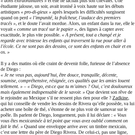
« dons extraordinaires »
et elle ne lâchait plus son chevalet. Une
étudiante jalouse, un soir, avait ironisé à voix haute sur les débuts
artistiques
« pro-di-gieux »
après lesquels les difficultés surgissent
quand on perd
« l’impunité, la fraîcheur, l’audace des premiers
tracés »
, et le doute l’avait mordue. Alors, un enfant dans la rue, elle le
voyait
« comme un tracé sur le papier »
, des lignes à capter avec
exactitude, le plus vite possible.
« A présent, tout a changé et je
regarde avec tristesse les enfants qui traversent la rue pour aller à
l’école. Ce ne sont pas des dessins, ce sont des enfants en chair et en
os. »
Il y a des matins où elle craint de devenir folle, furieuse de l’absence
de Diego :
« Je ne veux pas, aujourd’hui, être douce, tranquille, décente,
soumise, compréhensive, résignée, ces qualités que les amies louent
tellement. » – « Diego, est-ce que tu m’aimes ? Oui, c’est douloureux
mais également indispensable de le savoir. »
Que devient son rêve de
le rejoindre au Mexique s’il ne ressent plus rien pour elle ?
Zadkine
,
qui lui conseille de vendre les dessins de Rivera qu’elle possède, va lui
acheter une boîte de thé, s’étonne de ne plus voir de samovar sur le
poêle. Ils parlent de Diego, longuement, puis il lui déclare :
« Vous
vous êtes mexicanisée à tel point que vous avez oublié comment on
fait le thé. »
Quand une enveloppe arrive avec un timbre mexicain,
c’est une lettre du père de Diego Rivera. De celui-ci, pas une ligne,