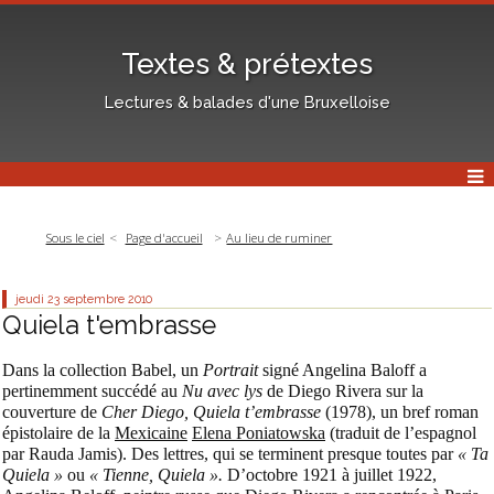
Textes & prétextes
Lectures & balades d'une Bruxelloise
Sous le ciel
Page d'accueil
Au lieu de ruminer
jeudi 23
septembre 2010
Quiela t'embrasse
Dans la collection Babel, un
Portrait
signé Angelina Baloff a
pertinemment succédé au
Nu avec lys
de Diego Rivera sur la
couverture de
Cher Diego, Quiela t’embrasse
(1978), un bref roman
épistolaire de la
Mexicaine
Elena Poniatowska
(traduit de l’espagnol
par Rauda Jamis). Des lettres, qui se terminent presque toutes par
« Ta
Quiela »
ou
« Tienne, Quiela ».
D’octobre 1921 à juillet 1922,