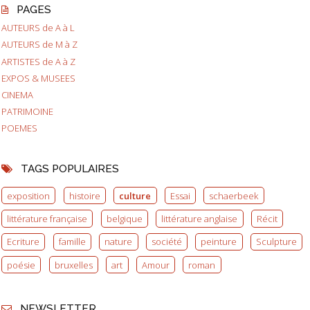
PAGES
AUTEURS de A à L
AUTEURS de M à Z
ARTISTES de A à Z
EXPOS & MUSEES
CINEMA
PATRIMOINE
POEMES
TAGS POPULAIRES
exposition
histoire
culture
Essai
schaerbeek
littérature française
belgique
littérature anglaise
Récit
Ecriture
famille
nature
société
peinture
Sculpture
poésie
bruxelles
art
Amour
roman
NEWSLETTER