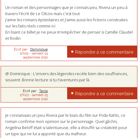
Un roman et des personnages que je connais peu, Rivera un peu à
travers l'écrit de Le Clézio mais c'est tout
j'aime les romans épistolaires et j'aime aussi les fictions construites
sur les faits réels comme ici
En lisant ce billet je ne peux m'empêcher de penser à Camille Claudel
et Rodin
Écrit par :
Dominique
Répondre à ce commentaire
12h02
-
samedi 25
septembre 2010
@ Dominique : L'envers des légendes recèle bien des souffrances,
souvent. Bonne lecture si tu t'aventures par là.
Écrit par :
Tania
Répondre à ce commentaire
17h20
-
samedi 25
septembre 2010
Je connaissais un peu Rivera par le biais du film sur Frida Kahlo, ce
roman confirme mon opinion sur le personnage. Quel gâchis,
Angelina Beloff était si talentueuse, elle a étouffé sa créativité pour
un type qui ne lui a apporté que du malheur.