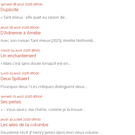
samedi 08
août 2026
06h00
Duplicité
« Tant mieux : elle avait eu raison de...
jeudi 06
août 2026
06h00
D'Adrienne à Amélie
Avec son roman Tant mieux (2025), Amélie Nothomb...
mardi 04
août 2026
18h00
Un enchantement
« Mais c’est sans doute lorsqu’il est en...
lundi 03
août 2026
06h00
Deux Spilliaert
Pourquoi deux ? Les critiques distinguent deux...
samedi 01
août 2026
06h00
Ses perles
« – Vous savez, ma chérie, comme je la trouve...
jeudi 30
juillet 2026
06h00
Les ailes de la colombe
Deuxième récit d’ Henry James dans mon vieux volume...