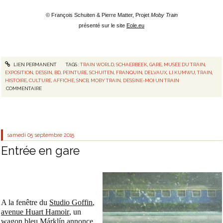
© François Schuiten & Pierre Matter, Projet
Moby Train
présenté sur le site
Eole.eu
LIEN PERMANENT
TAGS :
TRAIN WORLD
,
SCHAERBEEK
,
GARE
,
MUSÉE DU TRAIN
,
EXPOSITION
,
DESSIN
,
BD
,
PEINTURE
,
SCHUITEN
,
FRANQUIN
,
DELVAUX
,
LI KUMWU
,
TRAIN
,
HISTOIRE
,
CULTURE
,
AFFICHE
,
SNCB
,
MOBY TRAIN
,
DESSINE-MOI UN TRAIN
COMMENTAIRE
samedi 05
septembre 2015
Entrée en gare
A la fenêtre du
Studio
Goffin
,
avenue
Huart Hamoir
, un
wagon bleu Márklín annonce