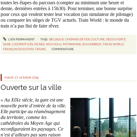
toutes les étapes du parcours (compter au minimum une heure et
demie, dernières entrées à 15h30). Pour terminer, une bonne surprise
pour ceux qui veulent tester leur vocation (un simulateur de pilotage)
ou comparer les sièges de TGV actuels. Train World : le monde du
train n’a pas fini de faire rêver.
LIEN PERMANENT
TAGS :
BELGIQUE
,
CHEMINS DE FER
,
CULTURE
,
DÉCOUVERTE
,
GARE
,
LOCOMOTIVES
,
MUSÉE
,
NOUVEAU
,
PATRIMOINE
,
SCHAERBEEK
,
TRAIN WORLD
,
FRANÇOIS SCHUITEN
,
TRAINS
COMMENTAIRE
mardi 27
octobre 2015
Ouverte sur la ville
«
Au XIXe siècle, la gare est une
nouvelle porte d’entrée de la ville.
Elle participe au réaménagement
du territoire, comme les
cathédrales du Moyen Age qui
reconfiguraient les paysages. Ce
n’est d’ailleurs pas sans raison