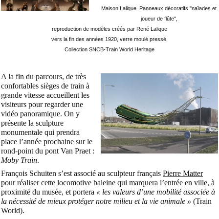
Maison Lalique. Panneaux décoratifs "naïades et
joueur de flûte",
reproduction de modèles créés par René Lalique
vers la fin des années 1920, verre moulé pressé.
Collection SNCB-Train World Heritage
A la fin du parcours, de très
confortables sièges de train à
grande vitesse accueillent les
visiteurs pour regarder une
vidéo panoramique.
On y
présente la sculpture
monumentale qui prendra
place l’année prochaine sur le
rond-point du pont Van Praet :
Moby Train
.
François Schuiten s’est associé au sculpteur français
Pierre Matter
pour réaliser cette
locomotive baleine
qui marquera l’entrée en ville, à
proximité du musée, et portera
« les valeurs d’une mobilité associée à
la nécessité de mieux protéger notre milieu et la vie animale »
(Train
World).