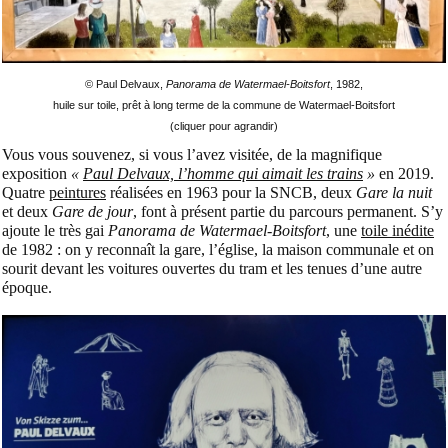
© Paul Delvaux,
Panorama de Watermael-Boitsfort
, 1982,
huile sur toile, prêt à long terme de la commune de Watermael-Boitsfort
(cliquer pour agrandir)
Vous vous souvenez, si vous l’avez visitée, de la magnifique
exposition
«
Paul Delvaux, l’homme qui aimait les trains
»
en 2019.
Quatre
peintures
réalisées en 1963 pour la SNCB, deux
Gare la nuit
et deux
Gare de jour
, font à présent partie du parcours permanent. S’y
ajoute le très gai
Panorama de Watermael-Boitsfort
, une
toile inédite
de 1982 : on y reconnaît la gare, l’église, la maison communale et on
sourit devant les voitures ouvertes du tram et les tenues d’une autre
époque.