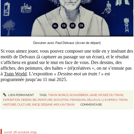
Dessiner avec Paul Delvaux (écran de départ)
Si vous aimez jouer, vous pouvez composer une toile en y insérant des
motifs de Delvaux (à capturer au passage sur un écran), et le résultat
s’affichera en grand sur le mur en face de vous. Des dessins, des
affiches, des peintures, des haltes « (ré)créatives », on ne s’ennuie pas
à
Train World
. L’exposition
« Dessine-moi un train ! »
est
programmée jusqu’au 11 mai 2025.
LIEN PERMANENT
TAGS :
TRAIN WORLD
,
SCHAERBEEK
,
GARE
,
MUSÉE DU TRAIN
,
EXPOSITION
,
DESSIN
,
BD
,
PEINTURE
,
SCHUITEN
,
FRANQUIN
,
DELVAUX
,
LI KUMWU
,
TRAIN
,
HISTOIRE
,
CULTURE
,
SNCB
,
DESSINE-MOI UN TRAIN
COMMENTAIRE
lundi 26
octobre 2015