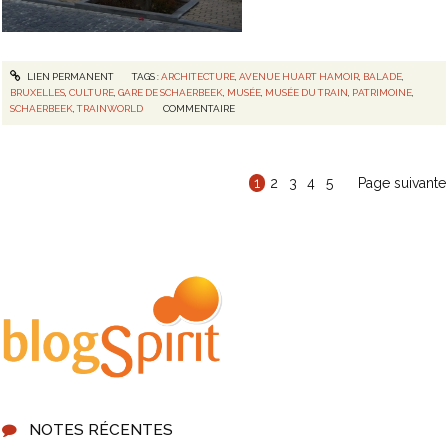
LIEN PERMANENT
TAGS :
ARCHITECTURE
,
AVENUE HUART HAMOIR
,
BALADE
,
BRUXELLES
,
CULTURE
,
GARE DE SCHAERBEEK
,
MUSÉE
,
MUSÉE DU TRAIN
,
PATRIMOINE
,
SCHAERBEEK
,
TRAINWORLD
COMMENTAIRE
1
2
3
4
5
Page suivante
NOTES RÉCENTES