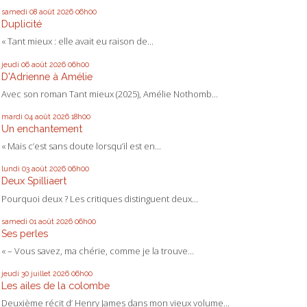
samedi 08
août 2026
06h00
Duplicité
« Tant mieux : elle avait eu raison de...
jeudi 06
août 2026
06h00
D'Adrienne à Amélie
Avec son roman Tant mieux (2025), Amélie Nothomb...
mardi 04
août 2026
18h00
Un enchantement
« Mais c’est sans doute lorsqu’il est en...
lundi 03
août 2026
06h00
Deux Spilliaert
Pourquoi deux ? Les critiques distinguent deux...
samedi 01
août 2026
06h00
Ses perles
« – Vous savez, ma chérie, comme je la trouve...
jeudi 30
juillet 2026
06h00
Les ailes de la colombe
Deuxième récit d’ Henry James dans mon vieux volume...