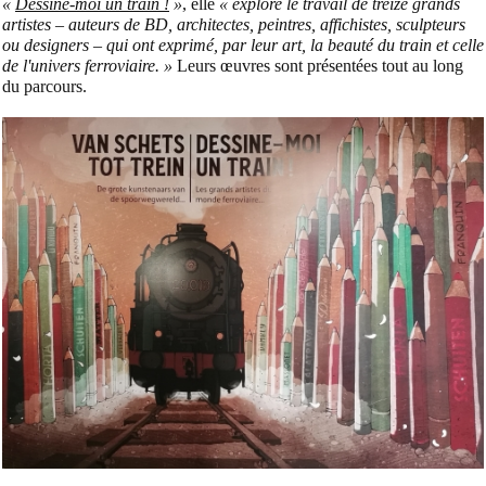
«
Dessine-moi un train !
»
, elle
« explore le travail de treize grands
artistes – auteurs de BD, architectes, peintres, affichistes, sculpteurs
ou designers – qui ont exprimé, par leur art, la beauté du train et celle
de l'univers ferroviaire. »
Leurs œuvres sont présentées tout au long
du parcours.