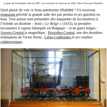
La gare de Schaerbeek date de 1887, son extension (ci-dessus) de 1920. Place Princesse Elisabeth.
Quel plaisir de voir ce beau patrimoine réhabilité ! Un nouveau
restaurant
précède la grande salle des pas perdus et ses guichets en
bois. Tout autour sont présentées des maquettes de locomotives à
l’échelle un dixième – dont
« Le Belge »
(1835), la première
locomotive à vapeur fabriquée en Belgique – et de gares belges :
Anvers-Central
la magnifique ;
Bruxelles-Central
, une des dernières
réalisations de Victor Horta ;
Liège-Guillemins
et ses courbes
calatravesques
.