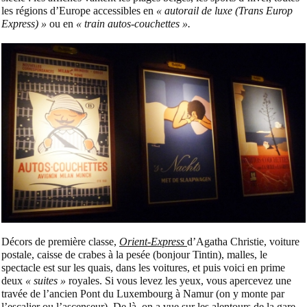
les régions d’Europe accessibles en
« autorail de luxe (Trans Europ
Express) »
ou en
« train autos-couchettes ».
Décors de première classe,
Orient-Express
d’Agatha Christie, voiture
postale, caisse de crabes à la pesée (bonjour Tintin), malles, le
spectacle est sur les quais, dans les voitures, et puis voici en prime
deux
« suites »
royales. Si vous levez les yeux, vous apercevez une
travée de l’ancien Pont du Luxembourg à Namur (on y monte par
l’escalier ou l’ascenseur). De là, on a vue sur les alentours de la gare