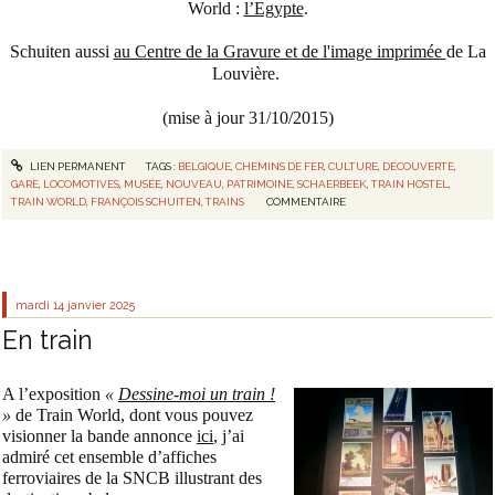
World :
l’Egypte
.
Schuiten aussi
au Centre de la Gravure et de l'image imprimée
de La
Louvière.
(mise à jour 31/10/2015)
LIEN PERMANENT
TAGS :
BELGIQUE
,
CHEMINS DE FER
,
CULTURE
,
DÉCOUVERTE
,
GARE
,
LOCOMOTIVES
,
MUSÉE
,
NOUVEAU
,
PATRIMOINE
,
SCHAERBEEK
,
TRAIN HOSTEL
,
TRAIN WORLD
,
FRANÇOIS SCHUITEN
,
TRAINS
COMMENTAIRE
mardi 14
janvier 2025
En train
A l’exposition
«
Dessine-moi un train !
»
de Train World, dont vous pouvez
visionner la bande annonce
ici
, j’ai
admiré cet ensemble d’affiches
ferroviaires de la SNCB illustrant des