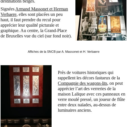
destinations belges.
Signées
Armand Massonet et Herman
Verbaere
, elles sont placées un peu
haut, il faut prendre du recul pour
apprécier leur qualité picturale et
graphique. Au centre, la Grand-Place
de Bruxelles vue du ciel (sur fond noir).
Affiches de la SNCB par A. Massonet et H. Verbaere
Près de voitures historiques qui
rappellent les décors fastueux de la
Compagnie des wagons-lits
, on peut
apprécier l’art des verreries de la
maison Lalique avec ces panneaux en
verre moulé pressé, un joueur de flûte
entre deux naïades, au-dessus de
luminaires anciens.