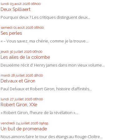
lundi 03
août 2026
06h00
Deux Spilliaert
Pourquoi deux ? Les critiques distinguent deux...
samedi 01
août 2026
06h00
Ses perles
« – Vous savez, ma chérie, comme je la trouve...
jeudi 30
juillet 2026
06h00
Les ailes de la colombe
Deuxième récit d’ Henry James dans mon vieux volume...
mardi 28
juillet 2026
18h00
Delvaux et Giron
Paul Delvaux et Robert Giron, histoire d’affinités...
lundi 27
juillet 2026
06h00
Robert Giron, XXe
« Robert Giron, l’heure de la révélation »...
vendredi 24
juillet 2026
09h55
Un but de promenade
Nous aimons faire le tour des étangs au Rouge-Cloître...