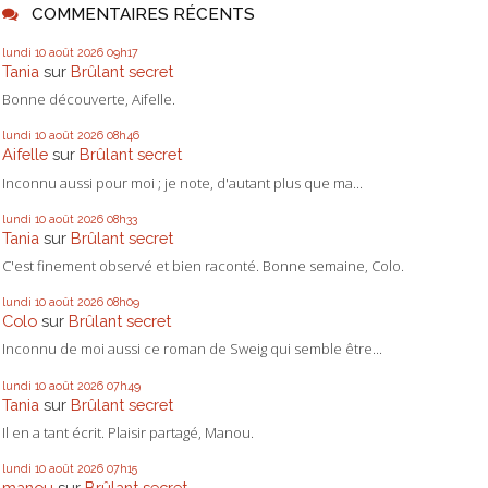
COMMENTAIRES RÉCENTS
lundi 10
août 2026
09h17
Tania
sur
Brûlant secret
Bonne découverte, Aifelle.
lundi 10
août 2026
08h46
Aifelle
sur
Brûlant secret
Inconnu aussi pour moi ; je note, d'autant plus que ma...
lundi 10
août 2026
08h33
Tania
sur
Brûlant secret
C'est finement observé et bien raconté. Bonne semaine, Colo.
lundi 10
août 2026
08h09
Colo
sur
Brûlant secret
Inconnu de moi aussi ce roman de Sweig qui semble être...
lundi 10
août 2026
07h49
Tania
sur
Brûlant secret
Il en a tant écrit. Plaisir partagé, Manou.
lundi 10
août 2026
07h15
manou
sur
Brûlant secret