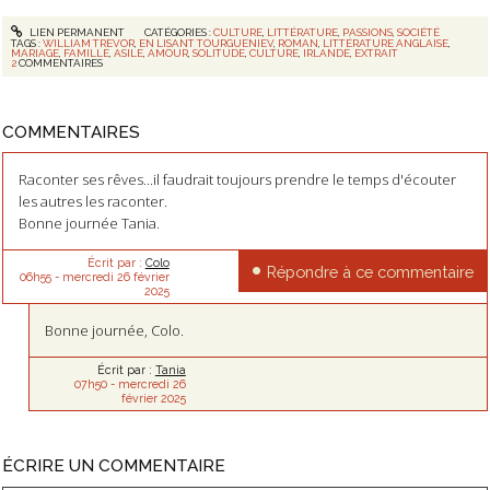
LIEN PERMANENT
CATÉGORIES :
CULTURE
,
LITTÉRATURE
,
PASSIONS
,
SOCIÉTÉ
TAGS :
WILLIAM TREVOR
,
EN LISANT TOURGUENIEV
,
ROMAN
,
LITTÉRATURE ANGLAISE
,
MARIAGE
,
FAMILLE
,
ASILE
,
AMOUR
,
SOLITUDE
,
CULTURE
,
IRLANDE
,
EXTRAIT
2
COMMENTAIRES
COMMENTAIRES
Raconter ses rêves...il faudrait toujours prendre le temps d'écouter
les autres les raconter.
Bonne journée Tania.
Écrit par :
Colo
Répondre à ce commentaire
06h55
-
mercredi 26
février
2025
Bonne journée, Colo.
Écrit par :
Tania
07h50
-
mercredi 26
février 2025
ÉCRIRE UN COMMENTAIRE