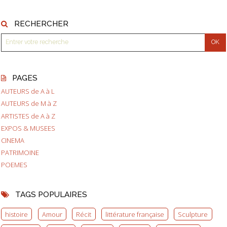
RECHERCHER
PAGES
AUTEURS de A à L
AUTEURS de M à Z
ARTISTES de A à Z
EXPOS & MUSEES
CINEMA
PATRIMOINE
POEMES
TAGS POPULAIRES
histoire
Amour
Récit
littérature française
Sculpture