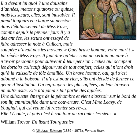
Il a devant lui quoi ? une douzaine
d’années, mettons quatorze ou quinze,
mais les sœurs, elles, sont inusables. Il
prend toujours en charge sa pension
dans l’établissement de Miss Foye,
comme depuis le premier jour. Il y a
des années, les sœurs ont essayé de
faire adresser la note à Culleen, mais
son père n’avait pas les moyens. « Quel brave homme, votre mari ! »
lui répète Miss Foye. Il faut dire qu’elles sont un certain nombre à
n’avoir personne pour subvenir à leur pension : celles qui occupent
les dortoirs collectifs dépourvus de tout confort, celles qui n’ont droit
qu’à la vaisselle de tôle émaillée. Un brave homme, oui, qui s’est
adonné à la boisson. Il n’y est pour rien, s’ils ont décidé de fermer ce
genre d’institution. On regroupera les plus agitées, on leur trouvera
un autre asile. Elle n’a jamais fait partie des agitées.
Une silhouette émerge de la pénombre et vient s’asseoir sur le bord de
son lit, emmitouflée dans une couverture. C’est Mme Leavy, de
Youghal, qui est venue lui raconter ses rêves.
Elle l’écoute, et puis c’est à son tour de raconter les siens. »
William Trevor,
En lisant Tourgueniev
©
Nikolaas Eekman
(1889 - 1973),
Femme lisant