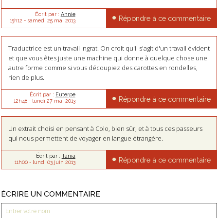
Écrit par :
Annie
Répondre à ce commentaire
15h12
-
samedi 25
mai 2013
Traductrice est un travail ingrat. On croit qu'il s'agit d'un travail évident
et que vous êtes juste une machine qui donne à quelque chose une
autre forme comme si vous découpiez des carottes en rondelles,
rien de plus.
Écrit par :
Euterpe
Répondre à ce commentaire
12h48
-
lundi 27
mai 2013
Un extrait choisi en pensant à Colo, bien sûr, et à tous ces passeurs
qui nous permettent de voyager en langue étrangère.
Écrit par :
Tania
Répondre à ce commentaire
11h00
-
lundi 03
juin 2013
ÉCRIRE UN COMMENTAIRE