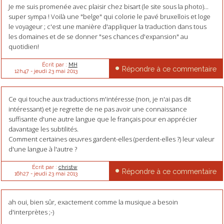
Je me suis promenée avec plaisir chez bisart (le site sous la photo)...
super sympa ! Voilà une "belge" qui colorie le pavé bruxellois et loge
le voyageur ; c'est une manière d'appliquer la traduction dans tous
les domaines et de se donner "ses chances d'expansion" au
quotidien!
Écrit par :
MH
Répondre à ce commentaire
12h47
-
jeudi 23
mai 2013
Ce qui touche aux traductions m'intéresse (non, je n'ai pas dit
intéressant) et je regrette de ne pas avoir une connaissance
suffisante d'une autre langue que le français pour en apprécier
davantage les subtilités.
Comment certaines œuvres gardent-elles (perdent-elles ?) leur valeur
d'une langue à l'autre ?
Écrit par :
christw
Répondre à ce commentaire
16h27
-
jeudi 23
mai 2013
ah oui, bien sûr, exactement comme la musique a besoin
d'interprètes ;-)