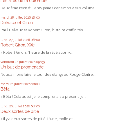
Les ailes de la colombe
Deuxième récit d’ Henry James dans mon vieux volume...
mardi 28
juillet 2026
18h00
Delvaux et Giron
Paul Delvaux et Robert Giron, histoire d’affinités...
lundi 27
juillet 2026
06h00
Robert Giron, XXe
« Robert Giron, l’heure de la révélation »...
vendredi 24
juillet 2026
09h55
Un but de promenade
Nous aimons faire le tour des étangs au Rouge-Cloître...
mardi 21
juillet 2026
18h00
Bêta !
« Bêta ! Cela aussi, je le comprenais à présent, je...
lundi 20
juillet 2026
06h00
Deux sortes de pitié
« Il y a deux sortes de pitié. L’une, molle et...