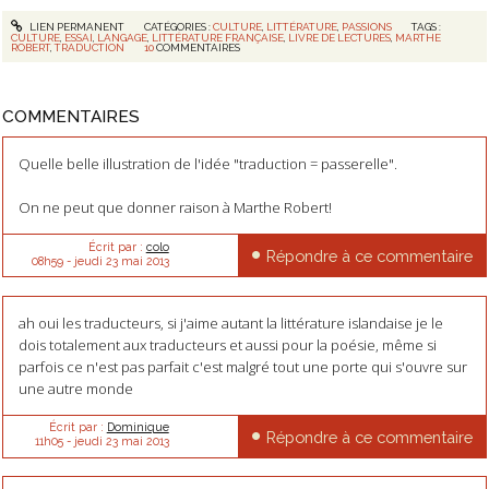
LIEN PERMANENT
CATÉGORIES :
CULTURE
,
LITTÉRATURE
,
PASSIONS
TAGS :
CULTURE
,
ESSAI
,
LANGAGE
,
LITTÉRATURE FRANÇAISE
,
LIVRE DE LECTURES
,
MARTHE
ROBERT
,
TRADUCTION
10
COMMENTAIRES
COMMENTAIRES
Quelle belle illustration de l'idée "traduction = passerelle".
On ne peut que donner raison à Marthe Robert!
Écrit par :
colo
Répondre à ce commentaire
08h59
-
jeudi 23
mai 2013
ah oui les traducteurs, si j'aime autant la littérature islandaise je le
dois totalement aux traducteurs et aussi pour la poésie, même si
parfois ce n'est pas parfait c'est malgré tout une porte qui s'ouvre sur
une autre monde
Écrit par :
Dominique
Répondre à ce commentaire
11h05
-
jeudi 23
mai 2013