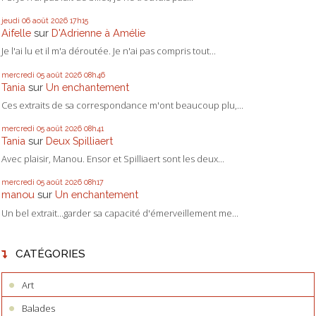
jeudi 06
août 2026
17h15
Aifelle
sur
D'Adrienne à Amélie
Je l'ai lu et il m'a déroutée. Je n'ai pas compris tout...
mercredi 05
août 2026
08h46
Tania
sur
Un enchantement
Ces extraits de sa correspondance m'ont beaucoup plu,...
mercredi 05
août 2026
08h41
Tania
sur
Deux Spilliaert
Avec plaisir, Manou. Ensor et Spilliaert sont les deux...
mercredi 05
août 2026
08h17
manou
sur
Un enchantement
Un bel extrait...garder sa capacité d'émerveillement me...
CATÉGORIES
Art
Balades