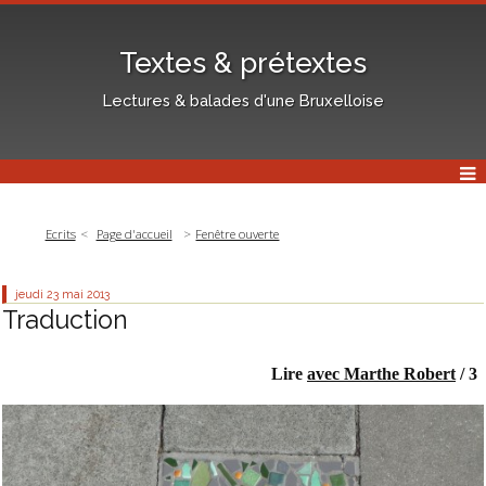
Textes & prétextes
Lectures & balades d'une Bruxelloise
Ecrits
Page d'accueil
Fenêtre ouverte
jeudi 23
mai 2013
Traduction
Lire
avec Marthe Robert
/ 3