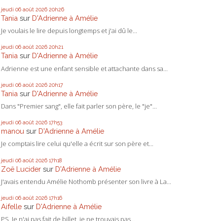
jeudi 06
août 2026
20h26
Tania
sur
D'Adrienne à Amélie
Je voulais le lire depuis longtemps et j'ai dû le...
jeudi 06
août 2026
20h21
Tania
sur
D'Adrienne à Amélie
Adrienne est une enfant sensible et attachante dans sa...
jeudi 06
août 2026
20h17
Tania
sur
D'Adrienne à Amélie
Dans "Premier sang", elle fait parler son père, le "je"...
jeudi 06
août 2026
17h53
manou
sur
D'Adrienne à Amélie
Je comptais lire celui qu'elle a écrit sur son père et...
jeudi 06
août 2026
17h18
Zoë Lucider
sur
D'Adrienne à Amélie
J'avais entendu Amélie Nothomb présenter son livre à La...
jeudi 06
août 2026
17h16
Aifelle
sur
D'Adrienne à Amélie
PS. Je n'ai pas fait de billet, je ne trouvais pas...