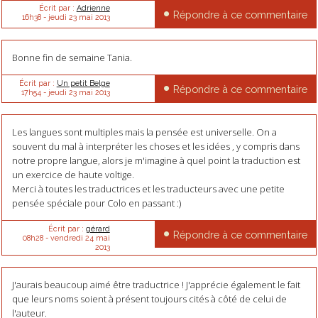
Écrit par :
Adrienne
Répondre à ce commentaire
16h38
-
jeudi 23
mai 2013
Bonne fin de semaine Tania.
Écrit par :
Un petit Belge
Répondre à ce commentaire
17h54
-
jeudi 23
mai 2013
Les langues sont multiples mais la pensée est universelle. On a
souvent du mal à interpréter les choses et les idées , y compris dans
notre propre langue, alors je m'imagine à quel point la traduction est
un exercice de haute voltige.
Merci à toutes les traductrices et les traducteurs avec une petite
pensée spéciale pour Colo en passant :)
Écrit par :
gérard
Répondre à ce commentaire
08h28
-
vendredi 24
mai
2013
J'aurais beaucoup aimé être traductrice ! J'apprécie également le fait
que leurs noms soient à présent toujours cités à côté de celui de
l'auteur.