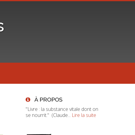
s
À PROPOS
"Livre : la substance vitale dont on
se nourrit." (Claude...
Lire la suite