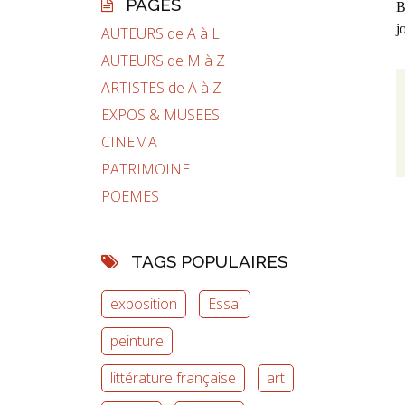
PAGES
B
j
AUTEURS de A à L
AUTEURS de M à Z
ARTISTES de A à Z
EXPOS & MUSEES
CINEMA
PATRIMOINE
POEMES
TAGS POPULAIRES
exposition
Essai
peinture
littérature française
art