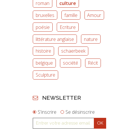
roman
culture
bruxelles
famille
Amour
poésie
Ecriture
littérature anglaise
nature
histoire
schaerbeek
belgique
société
Récit
Sculpture
NEWSLETTER
S'inscrire
Se désinscrire