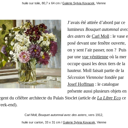
huile sur toile, 80,7 x 64 cm /
Galerie Sylvia Kovacek
, Vienne
J’avais été attirée d’abord par ce
lumineux
Bouquet automnal ave
des asters
de
Carl Moll
: le vase e
posé devant une fenêtre ouverte,
on y sent l’air passer, non ? Puis
par une
vue vénitienne
où la mer
occupe quasi les deux tiers de la
hauteur. Moll faisait partie de la
Sécession Viennoise
fondée par
Josef Hoffman
: le catalogue
présente aussi plusieurs objets en
rgent du célèbre architecte du Palais Stoclet (article de
La Libre Eco
ce
eek-end).
Carl Moll,
Bouquet automnal avec des asters
, vers 1912,
huile sur carton, 33 x 31 cm /
Galerie Sylvia Kovacek
, Vienne