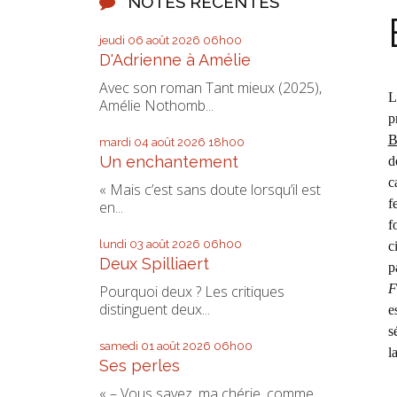
NOTES RÉCENTES
jeudi 06
août 2026
06h00
D'Adrienne à Amélie
Avec son roman Tant mieux (2025),
L
Amélie Nothomb...
p
B
mardi 04
août 2026
18h00
Un enchantement
d
c
« Mais c’est sans doute lorsqu’il est
f
en...
f
lundi 03
août 2026
06h00
c
Deux Spilliaert
p
F
Pourquoi deux ? Les critiques
distinguent deux...
e
s
samedi 01
août 2026
06h00
l
Ses perles
« – Vous savez, ma chérie, comme