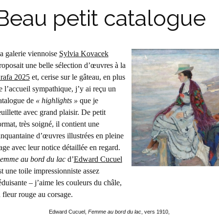
Beau petit catalogue
a galerie viennoise
Sylvia Kovacek
roposait une belle sélection d’œuvres à la
rafa 2025
et, cerise sur le gâteau, en plus
e l’accueil sympathique, j’y ai reçu un
atalogue de
« highlights »
que je
euillette avec grand plaisir. De petit
ormat, très soigné, il contient une
inquantaine d’œuvres illustrées en pleine
age avec leur notice détaillée en regard.
emme au bord du lac
d’
Edward Cucuel
st une toile impressionniste assez
éduisante – j’aime les couleurs du châle,
a fleur rouge au corsage.
Edward Cucuel,
Femme au bord du lac
, vers 1910,