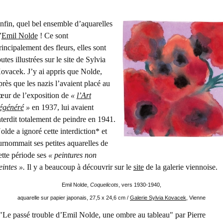
nfin, quel bel ensemble d’aquarelles
’
Emil Nolde
! Ce sont
rincipalement des fleurs, elles sont
outes illustrées s
ur le site de Sylvia
ovacek
. J’y ai appris que Nolde,
près que les nazis l’avaient placé au
œur de l’exposition de
«
l’Art
égénéré
»
en 1937, lui avaient
nterdit totalement de peindre en 1941.
olde a ignoré cette interdiction* et
urnommait ses petites aquarelles de
ette période ses
« peintures non
eintes ».
I
l y a beaucoup à découvrir sur
le
site
de la galerie viennoise.
Emil Nolde,
Coquelicots
, vers 1930-1940,
aquarelle sur papier japonais, 27,5 x 24,6 cm /
Galerie Sylvia Kovacek
, Vienne
"Le passé trouble d’Emil Nolde, une ombre au tableau" par Pierre