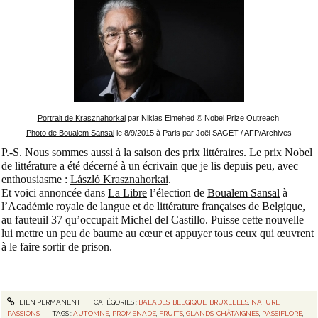
Portrait de Krasznahorkai
par Niklas Elmehed © Nobel Prize Outreach
Photo de Boualem Sansal
le 8/9/2015 à Paris par
Joël SAGET / AFP/Archives
P.-S. Nous sommes aussi à la saison des prix littéraires. Le prix Nobel
de littérature a été décerné à un écrivain que je lis depuis peu, avec
enthousiasme :
László Krasznahorkai
.
Et voici annoncée dans
La Libre
l’élection de
Boualem Sansal
à
l’Académie royale de langue et de littérature françaises de Belgique,
au fauteuil 37 qu’occupait Michel del Castillo. Puisse cette nouvelle
lui mettre un peu de baume au cœur et appuyer tous ceux qui œuvrent
à le faire sortir de prison.
LIEN PERMANENT
CATÉGORIES :
BALADES
,
BELGIQUE
,
BRUXELLES
,
NATURE
,
PASSIONS
TAGS :
AUTOMNE
,
PROMENADE
,
FRUITS
,
GLANDS
,
CHÂTAIGNES
,
PASSIFLORE
,