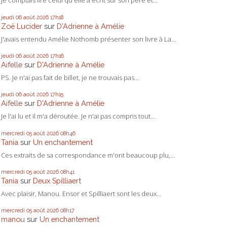
Je comptais lire celui qu'elle a écrit sur son père et...
jeudi 06
août 2026
17h18
Zoë Lucider
sur
D'Adrienne à Amélie
J'avais entendu Amélie Nothomb présenter son livre à La...
jeudi 06
août 2026
17h16
Aifelle
sur
D'Adrienne à Amélie
PS. Je n'ai pas fait de billet, je ne trouvais pas...
jeudi 06
août 2026
17h15
Aifelle
sur
D'Adrienne à Amélie
Je l'ai lu et il m'a déroutée. Je n'ai pas compris tout...
mercredi 05
août 2026
08h46
Tania
sur
Un enchantement
Ces extraits de sa correspondance m'ont beaucoup plu,...
mercredi 05
août 2026
08h41
Tania
sur
Deux Spilliaert
Avec plaisir, Manou. Ensor et Spilliaert sont les deux...
mercredi 05
août 2026
08h17
manou
sur
Un enchantement