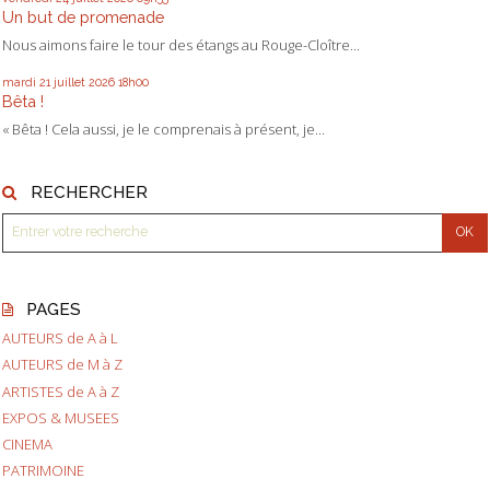
Un but de promenade
Nous aimons faire le tour des étangs au Rouge-Cloître...
mardi 21
juillet 2026
18h00
Bêta !
« Bêta ! Cela aussi, je le comprenais à présent, je...
RECHERCHER
PAGES
AUTEURS de A à L
AUTEURS de M à Z
ARTISTES de A à Z
EXPOS & MUSEES
CINEMA
PATRIMOINE