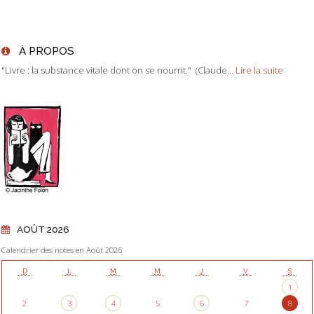
À PROPOS
"Livre : la substance vitale dont on se nourrit." (Claude...
Lire la suite
AOÛT 2026
Calendrier des notes en Août 2026
D
L
M
M
J
V
S
1
2
3
4
5
6
7
8