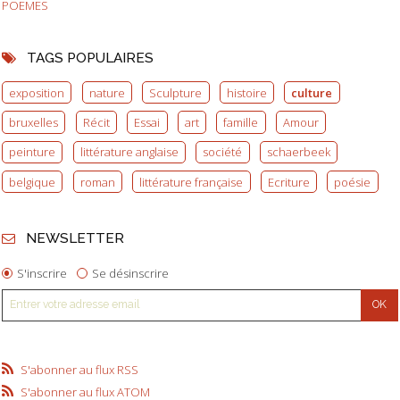
POEMES
TAGS POPULAIRES
exposition
nature
Sculpture
histoire
culture
bruxelles
Récit
Essai
art
famille
Amour
peinture
littérature anglaise
société
schaerbeek
belgique
roman
littérature française
Ecriture
poésie
NEWSLETTER
S'inscrire
Se désinscrire
S'abonner au flux RSS
S'abonner au flux ATOM