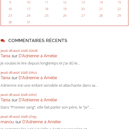
9
10
11
12
13
14
15
16
17
18
19
20
21
22
23
24
25
26
27
28
29
30
31
COMMENTAIRES RÉCENTS
jeudi 06
août 2026
20h26
Tania
sur
D'Adrienne à Amélie
Je voulais le lire depuis longtemps et j'ai dû le...
jeudi 06
août 2026
20h21
Tania
sur
D'Adrienne à Amélie
Adrienne est une enfant sensible et attachante dans sa...
jeudi 06
août 2026
20h17
Tania
sur
D'Adrienne à Amélie
Dans "Premier sang", elle fait parler son père, le "je"...
jeudi 06
août 2026
17h53
manou
sur
D'Adrienne à Amélie