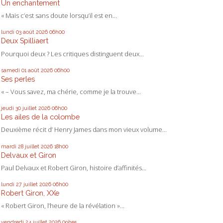
Un enchantement
« Mais c’est sans doute lorsqu’il est en...
lundi 03
août 2026
06h00
Deux Spilliaert
Pourquoi deux ? Les critiques distinguent deux...
samedi 01
août 2026
06h00
Ses perles
« – Vous savez, ma chérie, comme je la trouve...
jeudi 30
juillet 2026
06h00
Les ailes de la colombe
Deuxième récit d’ Henry James dans mon vieux volume...
mardi 28
juillet 2026
18h00
Delvaux et Giron
Paul Delvaux et Robert Giron, histoire d’affinités...
lundi 27
juillet 2026
06h00
Robert Giron, XXe
« Robert Giron, l’heure de la révélation »...
vendredi 24
juillet 2026
09h55