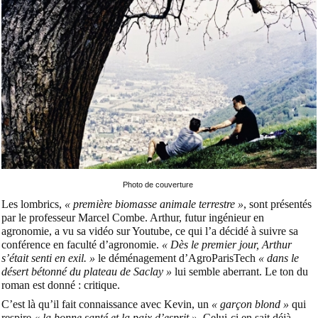
Photo de couverture
Les lombrics,
« première biomasse animale terrestre »
, sont présentés
par le professeur Marcel Combe. Arthur, futur ingénieur en
agronomie, a vu sa vidéo sur Youtube, ce qui l’a décidé à suivre sa
conférence
en faculté d’agronomie.
« Dès le premier jour, Arthur
s’était senti en exil. »
le déménagement d’AgroParisTech
« dans le
désert bétonné du plateau de Saclay »
lui semble aberrant. Le ton du
roman est donné : critique.
C’est là qu’il fait connaissance avec Kevin, un
« garçon blond »
qui
respire
« la bonne santé et la paix d’esprit »
. Celui-ci en sait déjà