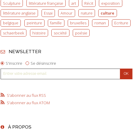
Sculpture
littérature française
art
Récit
exposition
littérature anglaise
Essai
Amour
nature
culture
belgique
peinture
famille
bruxelles
roman
Ecriture
schaerbeek
histoire
société
poésie
NEWSLETTER
S'inscrire
Se désinscrire
S'abonner au flux RSS
S'abonner au flux ATOM
À PROPOS