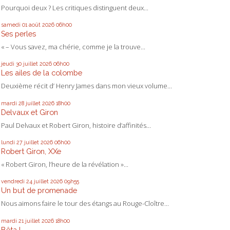
Pourquoi deux ? Les critiques distinguent deux...
samedi 01
août 2026
06h00
Ses perles
« – Vous savez, ma chérie, comme je la trouve...
jeudi 30
juillet 2026
06h00
Les ailes de la colombe
Deuxième récit d’ Henry James dans mon vieux volume...
mardi 28
juillet 2026
18h00
Delvaux et Giron
Paul Delvaux et Robert Giron, histoire d’affinités...
lundi 27
juillet 2026
06h00
Robert Giron, XXe
« Robert Giron, l’heure de la révélation »...
vendredi 24
juillet 2026
09h55
Un but de promenade
Nous aimons faire le tour des étangs au Rouge-Cloître...
mardi 21
juillet 2026
18h00
Bêta !