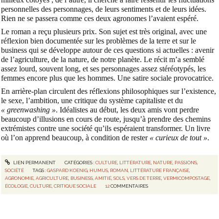
personnelles des personnages, de leurs sentiments et de leurs idées.
Rien ne se passera comme ces deux agronomes l’avaient espéré.
Le roman a reçu plusieurs prix. Son sujet est très original, avec une
réflexion bien documentée sur les problèmes de la terre et sur le
business qui se développe autour de ces questions si actuelles : avenir
de l’agriculture, de la nature, de notre planète. Le récit m’a semblé
assez lourd, souvent long, et ses personnages assez stéréotypés, les
femmes encore plus que les hommes. Une satire sociale provocatrice.
En arrière-plan circulent des réflexions philosophiques sur l’existence,
le sexe, l’ambition, une critique du système capitaliste et du
« greenwashing »
. Idéalistes au début, les deux amis vont perdre
beaucoup d’illusions en cours de route, jusqu’à prendre des chemins
extrémistes contre une société qu’ils espéraient transformer. Un livre
où l’on apprend beaucoup, à condition de rester
« curieux de tout »
.
LIEN PERMANENT
CATÉGORIES :
CULTURE
,
LITTÉRATURE
,
NATURE
,
PASSIONS
,
SOCIÉTÉ
TAGS :
GASPARD KOENIG
,
HUMUS
,
ROMAN
,
LITTÉRATURE FRANÇAISE
,
AGRONOMIE
,
AGRICULTURE
,
BUSINESS
,
AMITIÉ
,
SOLS
,
VERS DE TERRE
,
VERMICOMPOSTAGE
,
ÉCOLOGIE
,
CULTURE
,
CRITIQUE SOCIALE
12
COMMENTAIRES