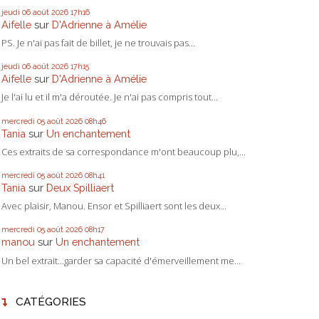
jeudi 06
août 2026
17h16
Aifelle
sur
D'Adrienne à Amélie
PS. Je n'ai pas fait de billet, je ne trouvais pas...
jeudi 06
août 2026
17h15
Aifelle
sur
D'Adrienne à Amélie
Je l'ai lu et il m'a déroutée. Je n'ai pas compris tout...
mercredi 05
août 2026
08h46
Tania
sur
Un enchantement
Ces extraits de sa correspondance m'ont beaucoup plu,...
mercredi 05
août 2026
08h41
Tania
sur
Deux Spilliaert
Avec plaisir, Manou. Ensor et Spilliaert sont les deux...
mercredi 05
août 2026
08h17
manou
sur
Un enchantement
Un bel extrait...garder sa capacité d'émerveillement me...
CATÉGORIES