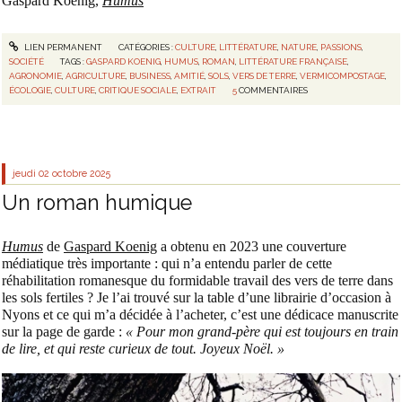
Gaspard Koenig,
Humus
LIEN PERMANENT
CATÉGORIES :
CULTURE
,
LITTÉRATURE
,
NATURE
,
PASSIONS
,
SOCIÉTÉ
TAGS :
GASPARD KOENIG
,
HUMUS
,
ROMAN
,
LITTÉRATURE FRANÇAISE
,
AGRONOMIE
,
AGRICULTURE
,
BUSINESS
,
AMITIÉ
,
SOLS
,
VERS DE TERRE
,
VERMICOMPOSTAGE
,
ÉCOLOGIE
,
CULTURE
,
CRITIQUE SOCIALE
,
EXTRAIT
5
COMMENTAIRES
jeudi 02
octobre 2025
Un roman humique
Humus
de
Gaspard Koenig
a obtenu en 2023 une couverture
médiatique très importante : qui n’a entendu parler de cette
réhabilitation romanesque du formidable travail des vers de terre dans
les sols fertiles ? Je l’ai trouvé sur la table d’une librairie d’occasion à
Nyons et ce qui m’a décidée à l’acheter, c’est une dédicace manuscrite
sur la page de garde :
« Pour mon grand-père qui est toujours en train
de lire, et qui reste curieux de tout. Joyeux Noël. »