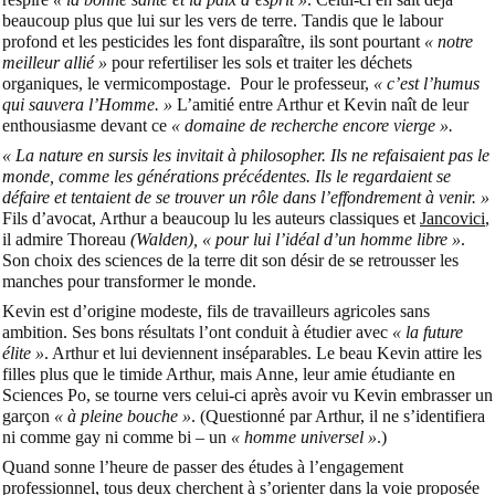
beaucoup plus que lui sur les vers de terre. Tandis que le labour
profond et les pesticides les font disparaître, ils sont pourtant
« notre
meilleur allié »
pour refertiliser les sols et traiter les déchets
organiques, le vermicompostage. Pour le professeur,
« c’est l’humus
qui sauvera l’Homme. »
L’amitié entre Arthur et Kevin naît de leur
enthousiasme devant ce
« domaine de recherche encore vierge ».
« La nature en sursis les invitait à philosopher. Ils ne refaisaient pas le
monde, comme les générations précédentes. Ils le regardaient se
défaire et tentaient de se trouver un rôle dans l’effondrement à venir. »
Fils d’avocat, Arthur a beaucoup lu les auteurs classiques et
Jancovici
,
il admire Thoreau
(Walden),
« pour lui l’idéal d’un homme libre »
.
Son choix des sciences de la terre dit son désir de se retrousser les
manches pour transformer le monde.
Kevin est d’origine modeste, fils de travailleurs agricoles sans
ambition. Ses bons résultats l’ont conduit à étudier avec
« la future
élite »
. Arthur et lui deviennent inséparables. Le beau Kevin attire les
filles plus que le timide Arthur, mais Anne, leur amie étudiante en
Sciences Po, se tourne vers celui-ci après avoir vu Kevin embrasser un
garçon
« à pleine bouche »
. (Questionné par Arthur, il ne s’identifiera
ni comme gay ni comme bi – un
« homme universel »
.)
Quand sonne l’heure de passer des études à l’engagement
professionnel, tous deux cherchent à s’orienter dans la voie proposée