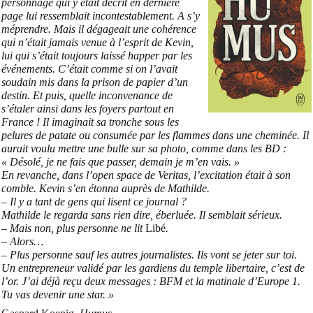
personnage qui y était décrit en dernière
page lui ressemblait incontestablement. A s’y
méprendre. Mais il dégageait une cohérence
qui n’était jamais venue à l’esprit de Kevin,
lui qui s’était toujours laissé happer par les
événements. C’était comme si on l’avait
soudain mis dans la prison de papier d’un
destin. Et puis, quelle inconvenance de
s’étaler ainsi dans les foyers partout en
France ! Il imaginait sa tronche sous les
pelures de patate ou consumée par les flammes dans une cheminée. Il
aurait voulu mettre une bulle sur sa photo, comme dans les BD :
« Désolé, je ne fais que passer, demain je m’en vais. »
En revanche, dans l’open space de Veritas, l’excitation était à son
comble. Kevin s’en étonna auprès de Mathilde.
– Il y a tant de gens qui lisent ce journal ?
Mathilde le regarda sans rien dire, éberluée. Il semblait sérieux.
– Mais non, plus personne ne lit
Libé
.
– Alors…
– Plus personne sauf les autres journalistes. Ils vont se jeter sur toi.
Un entrepreneur validé par les gardiens du temple libertaire, c’est de
l’or. J’ai déjà reçu deux messages : BFM et la matinale d’Europe 1.
Tu vas devenir une star. »