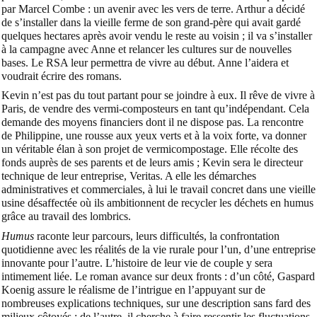
par Marcel Combe : un avenir avec les vers de terre. Arthur a décidé
de s’installer dans la vieille ferme de son grand-père qui avait gardé
quelques hectares après avoir vendu le reste au voisin ; il va s’installer
à la campagne avec Anne et relancer les cultures sur de nouvelles
bases. Le RSA leur permettra de vivre au début. Anne l’aidera et
voudrait écrire des romans.
Kevin n’est pas du tout partant pour se joindre à eux. Il rêve de vivre à
Paris, de vendre des vermi-composteurs en tant qu’indépendant. Cela
demande des moyens financiers dont il ne dispose pas. La rencontre
de Philippine, une rousse aux yeux verts et à la voix forte, va donner
un véritable élan à son projet de vermicompostage. Elle récolte des
fonds auprès de ses parents et de leurs amis ; Kevin sera le directeur
technique de leur entreprise, Veritas. A elle les démarches
administratives et commerciales, à lui le travail concret dans une vieille
usine désaffectée où ils ambitionnent de recycler les déchets en humus
grâce au travail des lombrics.
Humus
raconte leur parcours, leurs difficultés, la confrontation
quotidienne avec les réalités de la vie rurale pour l’un, d’une entreprise
innovante pour l’autre. L’histoire de leur vie de couple y sera
intimement liée. Le roman avance sur deux fronts : d’un côté, Gaspard
Koenig assure le réalisme de l’intrigue en l’appuyant sur de
nombreuses explications techniques, sur une description sans fard des
milieux côtoyés ; de l’autre, il cherche à faire ressentir les fluctuations