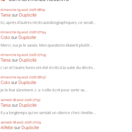
dimanche 09
août 2026
08h51
Tania
sur
Duplicité
Ici, après d'autres récits autobiographiques, ce serait...
dimanche 09
août 2026
07h54
Colo
sur
Duplicité
Merci, oui je le savais. Mes questions étaient plutôt:...
dimanche 09
août 2026
07h45
Tania
sur
Duplicité
L'un et l'autre livres ont été écrits à la suite du décès...
dimanche 09
août 2026
06h37
Colo
sur
Duplicité
Je le lirai sûrement. L’ a -t-elle écrit pour sortir sa...
samedi 08
août 2026
17h52
Tania
sur
Duplicité
Il y a longtemps qu'on sentait un silence chez Amélie...
samedi 08
août 2026
17h29
Aifelle
sur
Duplicité