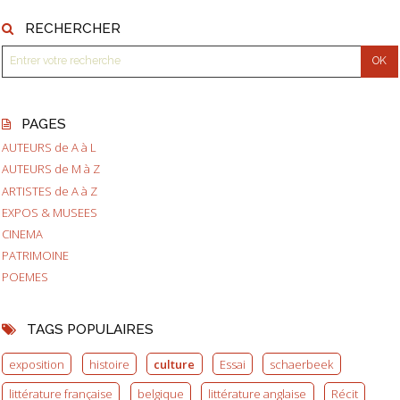
RECHERCHER
PAGES
AUTEURS de A à L
AUTEURS de M à Z
ARTISTES de A à Z
EXPOS & MUSEES
CINEMA
PATRIMOINE
POEMES
TAGS POPULAIRES
exposition
histoire
culture
Essai
schaerbeek
littérature française
belgique
littérature anglaise
Récit