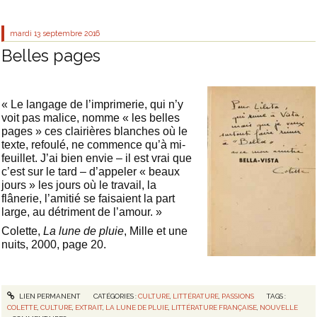
mardi 13
septembre 2016
Belles pages
« Le langage de l’imprimerie, qui n’y
voit pas malice, nomme « les belles
pages » ces clairières blanches où le
texte, refoulé, ne commence qu’à mi-
feuillet. J’ai bien envie – il est vrai que
c’est sur le tard – d’appeler « beaux
jours » les jours où le travail, la
flânerie, l’amitié se faisaient la part
large, au détriment de l’amour. »
Colette,
La lune de pluie
, Mille et une
nuits, 2000, page 20.
LIEN PERMANENT
CATÉGORIES :
CULTURE
,
LITTÉRATURE
,
PASSIONS
TAGS :
COLETTE
,
CULTURE
,
EXTRAIT
,
LA LUNE DE PLUIE
,
LITTÉRATURE FRANÇAISE
,
NOUVELLE