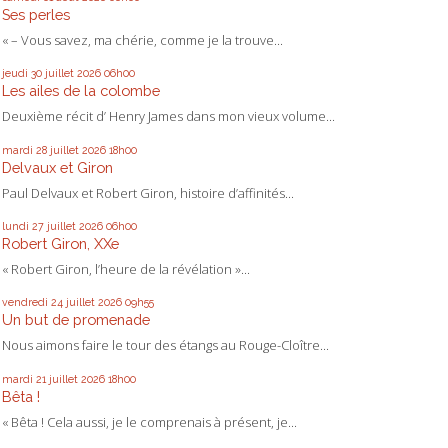
Ses perles
« – Vous savez, ma chérie, comme je la trouve...
jeudi 30
juillet 2026
06h00
Les ailes de la colombe
Deuxième récit d’ Henry James dans mon vieux volume...
mardi 28
juillet 2026
18h00
Delvaux et Giron
Paul Delvaux et Robert Giron, histoire d’affinités...
lundi 27
juillet 2026
06h00
Robert Giron, XXe
« Robert Giron, l’heure de la révélation »...
vendredi 24
juillet 2026
09h55
Un but de promenade
Nous aimons faire le tour des étangs au Rouge-Cloître...
mardi 21
juillet 2026
18h00
Bêta !
« Bêta ! Cela aussi, je le comprenais à présent, je...