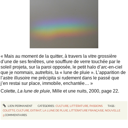
« Mais au moment de la quitter, à travers la vitre grossière
d’une de ses fenêtres, une soufflure de verre touchée par le
soleil projeta, sur la paroi opposée, le petit halo d’arc-en-ciel
que je nommais, autrefois, la « lune de pluie ». L’apparition de
l’astre illusoire me précipita si rudement dans le passé que
j’en restai sur place, immobile, enchantée… »
Colette,
La lune de pluie
, Mille et une nuits, 2000, page 22.
LIEN PERMANENT
CATÉGORIES :
CULTURE
,
LITTÉRATURE
,
PASSIONS
TAGS :
COLETTE
,
CULTURE
,
EXTRAIT
,
LA LUNE DE PLUIE
,
LITTÉRATURE FRANÇAISE
,
NOUVELLE
5
COMMENTAIRES