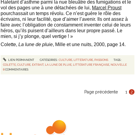
Haletant d’asthme parmi la nue bleuâtre des fumigations et le
vol des pages une à une détachées de lui,
Marcel Proust
pourchassait un temps révolu. Ce n’est guère le rôle des
écrivains, ni leur facilité, que d’aimer l’avenir. Ils ont assez à
faire avec l’obligation de constamment inventer celui de leurs
héros, qu’ils puisent d’ailleurs dans leur propre passé. Le
mien, si j’y plonge, quel vertige ! »
Colette,
La lune de pluie
, Mille et une nuits, 2000, page 14.
LIEN PERMANENT
CATÉGORIES :
CULTURE
,
LITTÉRATURE
,
PASSIONS
TAGS :
COLETTE
,
CULTURE
,
EXTRAIT
,
LA LUNE DE PLUIE
,
LITTÉRATURE FRANÇAISE
,
NOUVELLE
8
COMMENTAIRES
Page précédente
1
2