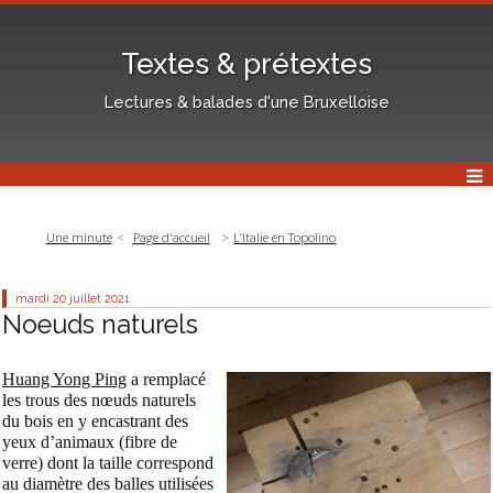
Textes & prétextes
Lectures & balades d'une Bruxelloise
Une minute
Page d'accueil
L’Italie en Topolino
mardi 20
juillet 2021
Noeuds naturels
Huang Yong Ping
a remplacé
les trous des nœuds naturels
du bois en y encastrant des
yeux d’animaux (fibre de
verre) dont la taille correspond
au diamètre des balles utilisées