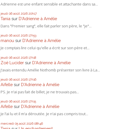
Adrienne est une enfant sensible et attachante dans sa...
jeudi 06
août 2026
20h17
Tania
sur
D'Adrienne à Amélie
Dans "Premier sang", elle fait parler son père, le "je"...
jeudi 06
août 2026
17h53
manou
sur
D'Adrienne à Amélie
Je comptais lire celui qu'elle a écrit sur son père et...
jeudi 06
août 2026
17h18
Zoë Lucider
sur
D'Adrienne à Amélie
J'avais entendu Amélie Nothomb présenter son livre à La...
jeudi 06
août 2026
17h16
Aifelle
sur
D'Adrienne à Amélie
PS. Je n'ai pas fait de billet, je ne trouvais pas...
jeudi 06
août 2026
17h15
Aifelle
sur
D'Adrienne à Amélie
Je l'ai lu et il m'a déroutée. Je n'ai pas compris tout...
mercredi 05
août 2026
08h46
Tania
sur
Un enchantement