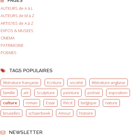
PAGES
AUTEURS de A à L
AUTEURS de M à Z
ARTISTES de A à Z
EXPOS & MUSEES
CINEMA
PATRIMOINE
POEMES
TAGS POPULAIRES
littérature française
Ecriture
société
littérature anglaise
famille
art
Sculpture
peinture
poésie
exposition
culture
roman
Essai
Récit
belgique
nature
bruxelles
schaerbeek
Amour
histoire
NEWSLETTER