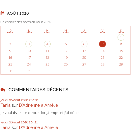
AOÛT 2026
Calendrier des notes en Août 2026
D
L
M
M
J
V
S
1
2
3
4
5
6
7
8
9
10
11
12
13
14
15
16
17
18
19
20
21
22
23
24
25
26
27
28
29
30
31
COMMENTAIRES RÉCENTS
jeudi 06
août 2026
20h26
Tania
sur
D'Adrienne à Amélie
Je voulais le lire depuis longtemps et j'ai dû le...
jeudi 06
août 2026
20h21
Tania
sur
D'Adrienne à Amélie