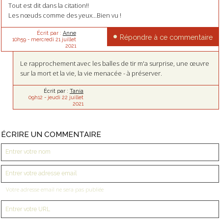
Tout est dit dans la citation!!
Les nœuds comme des yeux...Bien vu !
Écrit par :
Anne
Répondre à ce commentaire
10h59
-
mercredi 21
juillet
2021
Le rapprochement avec les balles de tir m'a surprise, une œuvre
sur la mort et la vie, la vie menacée - à préserver.
Écrit par :
Tania
09h12
-
jeudi 22
juillet
2021
ÉCRIRE UN COMMENTAIRE
Votre adresse email ne sera pas publiée