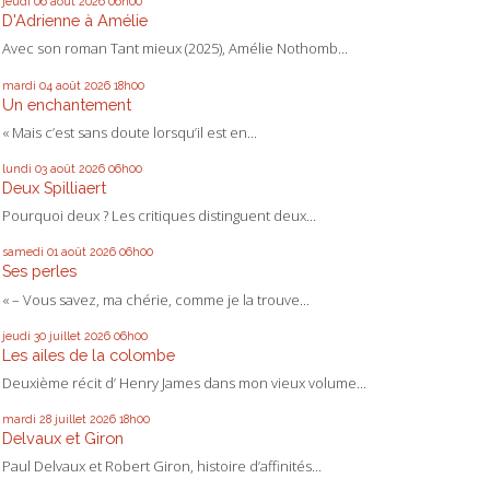
jeudi 06
août 2026
06h00
D'Adrienne à Amélie
Avec son roman Tant mieux (2025), Amélie Nothomb...
mardi 04
août 2026
18h00
Un enchantement
« Mais c’est sans doute lorsqu’il est en...
lundi 03
août 2026
06h00
Deux Spilliaert
Pourquoi deux ? Les critiques distinguent deux...
samedi 01
août 2026
06h00
Ses perles
« – Vous savez, ma chérie, comme je la trouve...
jeudi 30
juillet 2026
06h00
Les ailes de la colombe
Deuxième récit d’ Henry James dans mon vieux volume...
mardi 28
juillet 2026
18h00
Delvaux et Giron
Paul Delvaux et Robert Giron, histoire d’affinités...