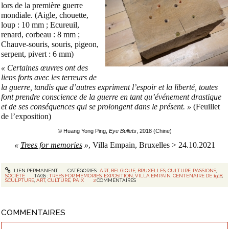
lors de la première guerre
mondiale. (Aigle, chouette,
loup : 10 mm ; Ecureuil,
renard, corbeau : 8 mm ;
Chauve-souris, souris, pigeon,
serpent, pivert : 6 mm)
« Certaines œuvres ont des
liens forts avec les terreurs de
la guerre, tandis que d’autres expriment l’espoir et la liberté, toutes
font prendre conscience de la guerre en tant qu’événement drastique
et de ses conséquences qui se prolongent dans le présent. »
(Feuillet
de l’exposition)
© Huang Yong Ping,
Eye Bullets
, 2018 (Chine)
«
Trees for memories
»
, Villa Empain, Bruxelles > 24.10.2021
LIEN PERMANENT
CATÉGORIES :
ART
,
BELGIQUE
,
BRUXELLES
,
CULTURE
,
PASSIONS
,
SOCIÉTÉ
TAGS :
TREES FOR MEMORIES
,
EXPOSITION
,
VILLA EMPAIN
,
CENTENAIRE DE 1918
,
SCULPTURE
,
ART
,
CULTURE
,
PAIX
2
COMMENTAIRES
COMMENTAIRES