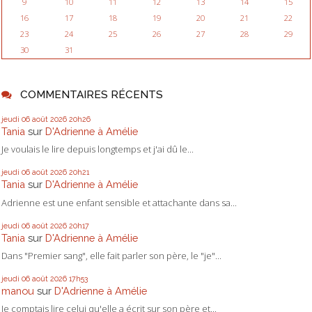
9
10
11
12
13
14
15
16
17
18
19
20
21
22
23
24
25
26
27
28
29
30
31
COMMENTAIRES RÉCENTS
jeudi 06
août 2026
20h26
Tania
sur
D'Adrienne à Amélie
Je voulais le lire depuis longtemps et j'ai dû le...
jeudi 06
août 2026
20h21
Tania
sur
D'Adrienne à Amélie
Adrienne est une enfant sensible et attachante dans sa...
jeudi 06
août 2026
20h17
Tania
sur
D'Adrienne à Amélie
Dans "Premier sang", elle fait parler son père, le "je"...
jeudi 06
août 2026
17h53
manou
sur
D'Adrienne à Amélie
Je comptais lire celui qu'elle a écrit sur son père et...