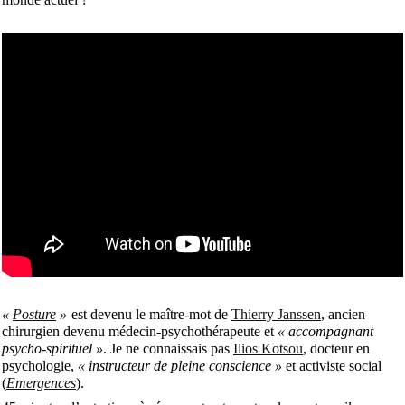
«
Posture
»
est devenu le maître-mot de
Thierry Janssen
, ancien
chirurgien devenu médecin-psychothérapeute et
« accompagnant
psycho-spirituel »
. Je ne connaissais pas
Ilios Kotsou
, docteur en
psychologie,
« instructeur de pleine conscience »
et activiste social
(
Emergences
).