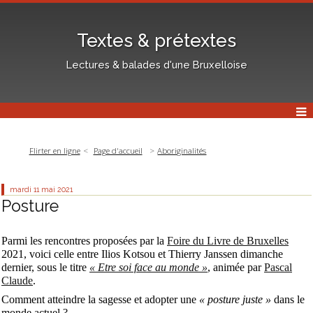
Textes & prétextes
Lectures & balades d'une Bruxelloise
Flirter en ligne
Page d'accueil
Aboriginalités
mardi 11
mai 2021
Posture
Parmi les rencontres proposées par la
Foire du Livre de Bruxelles
2021, voici celle entre Ilios Kotsou et Thierry Janssen dimanche
dernier, sous le titre
« Etre soi face au monde »
, animée par
Pascal
Claude
.
Comment atteindre la sagesse et adopter une
« posture juste »
dans le
monde actuel ?