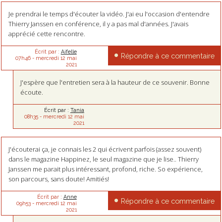
Je prendrai le temps d'écouter la vidéo. J'ai eu l'occasion d'entendre
Thierry Janssen en conférence, il y a pas mal d'années. J'avais
apprécié cette rencontre.
Écrit par :
Aifelle
Répondre à ce commentaire
07h46
-
mercredi 12
mai
2021
J'espère que l'entretien sera à la hauteur de ce souvenir. Bonne
écoute.
Écrit par :
Tania
08h35
-
mercredi 12
mai
2021
J'écouterai ça, je connais les 2 qui écrivent parfois (assez souvent)
dans le magazine Happinez, le seul magazine que je lise.. Thierry
Janssen me parait plus intéressant, profond, riche. So expérience,
son parcours, sans doute! Amitiés!
Écrit par :
Anne
Répondre à ce commentaire
09h53
-
mercredi 12
mai
2021