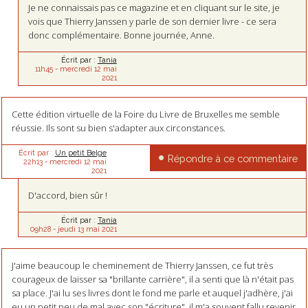
Je ne connaissais pas ce magazine et en cliquant sur le site, je
vois que Thierry Janssen y parle de son dernier livre - ce sera
donc complémentaire. Bonne journée, Anne.
Écrit par :
Tania
11h45
-
mercredi 12
mai
2021
Cette édition virtuelle de la Foire du Livre de Bruxelles me semble
réussie. Ils sont su bien s'adapter aux circonstances.
Écrit par :
Un petit Belge
Répondre à ce commentaire
22h13
-
mercredi 12
mai
2021
D'accord, bien sûr !
Écrit par :
Tania
09h28
-
jeudi 13
mai 2021
J'aime beaucoup le cheminement de Thierry Janssen, ce fut très
courageux de laisser sa "brillante carrière", il a senti que là n'était pas
sa place. J'ai lu ses livres dont le fond me parle et auquel j'adhère, j'ai
eu un petit peu de mal avec son "écriture", il m'a souvent fallu revenir