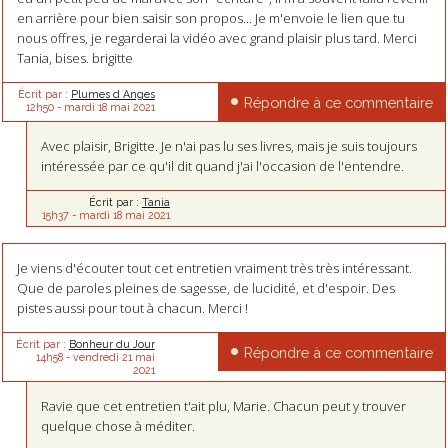
en arrière pour bien saisir son propos... Je m'envoie le lien que tu
nous offres, je regarderai la vidéo avec grand plaisir plus tard. Merci
Tania, bises. brigitte
Écrit par :
Plumes d Anges
Répondre à ce commentaire
12h50
-
mardi 18
mai 2021
Avec plaisir, Brigitte. Je n'ai pas lu ses livres, mais je suis toujours
intéressée par ce qu'il dit quand j'ai l'occasion de l'entendre.
Écrit par :
Tania
15h37
-
mardi 18
mai 2021
Je viens d'écouter tout cet entretien vraiment très très intéressant.
Que de paroles pleines de sagesse, de lucidité, et d'espoir. Des
pistes aussi pour tout à chacun. Merci !
Écrit par :
Bonheur du Jour
Répondre à ce commentaire
14h58
-
vendredi 21
mai
2021
Ravie que cet entretien t'ait plu, Marie. Chacun peut y trouver
quelque chose à méditer.