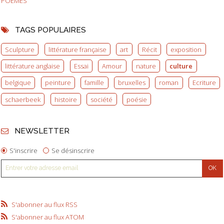
POEMES
TAGS POPULAIRES
Sculpture
littérature française
art
Récit
exposition
littérature anglaise
Essai
Amour
nature
culture
belgique
peinture
famille
bruxelles
roman
Ecriture
schaerbeek
histoire
société
poésie
NEWSLETTER
S'inscrire
Se désinscrire
S'abonner au flux RSS
S'abonner au flux ATOM