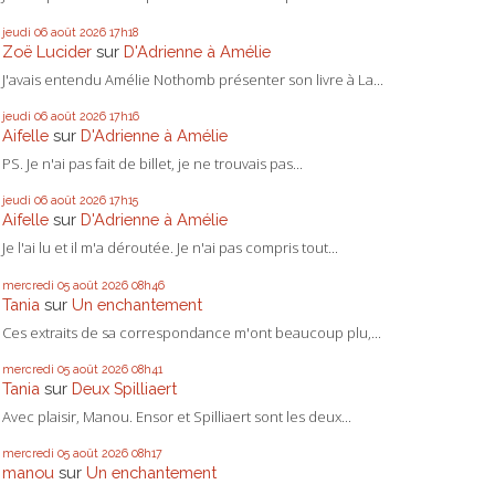
jeudi 06
août 2026
17h18
Zoë Lucider
sur
D'Adrienne à Amélie
J'avais entendu Amélie Nothomb présenter son livre à La...
jeudi 06
août 2026
17h16
Aifelle
sur
D'Adrienne à Amélie
PS. Je n'ai pas fait de billet, je ne trouvais pas...
jeudi 06
août 2026
17h15
Aifelle
sur
D'Adrienne à Amélie
Je l'ai lu et il m'a déroutée. Je n'ai pas compris tout...
mercredi 05
août 2026
08h46
Tania
sur
Un enchantement
Ces extraits de sa correspondance m'ont beaucoup plu,...
mercredi 05
août 2026
08h41
Tania
sur
Deux Spilliaert
Avec plaisir, Manou. Ensor et Spilliaert sont les deux...
mercredi 05
août 2026
08h17
manou
sur
Un enchantement