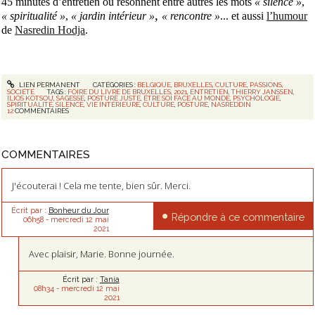
45 minutes d’entretien où résonnent entre autres les mots
« silence »
,
,
« spiritualité »
,
« jardin intérieur »
« rencontre »
... et aussi
l’humour
de
Nasredin Hodja
.
LIEN PERMANENT
CATÉGORIES :
BELGIQUE
,
BRUXELLES
,
CULTURE
,
PASSIONS
,
SOCIÉTÉ
TAGS :
FOIRE DU LIVRE DE BRUXELLES
,
2021
,
ENTRETIEN
,
THIERRY JANSSEN
,
ILIOS KOTSOU
,
SAGESSE
,
POSTURE JUSTE
,
ÊTRE SOI FACE AU MONDE
,
PSYCHOLOGIE
,
SPIRITUALITÉ
,
SILENCE
,
VIE INTÉRIEURE
,
CULTURE
,
POSTURE
,
NASREDDIN
12
COMMENTAIRES
COMMENTAIRES
J'écouterai ! Cela me tente, bien sûr. Merci.
Écrit par :
Bonheur du Jour
Répondre à ce commentaire
06h58
-
mercredi 12
mai
2021
Avec plaisir, Marie. Bonne journée.
Écrit par :
Tania
08h34
-
mercredi 12
mai
2021