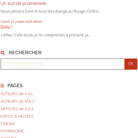
Un but de promenade
Nous aimons faire le tour des étangs au Rouge-Cloître...
mardi 21
juillet 2026
18h00
Bêta !
« Bêta ! Cela aussi, je le comprenais à présent, je...
RECHERCHER
PAGES
AUTEURS de A à L
AUTEURS de M à Z
ARTISTES de A à Z
EXPOS & MUSEES
CINEMA
PATRIMOINE