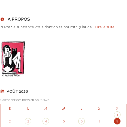
À PROPOS
"Livre : la substance vitale dont on se nourrit." (Claude...
Lire la suite
AOÛT 2026
Calendrier des notes en Août 2026
D
L
M
M
J
V
S
1
2
3
4
5
6
7
8