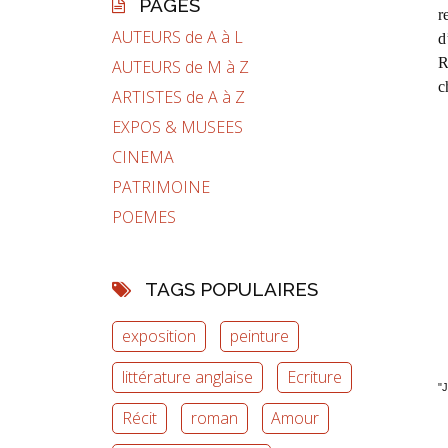
PAGES
r
AUTEURS de A à L
d
R
AUTEURS de M à Z
c
ARTISTES de A à Z
EXPOS & MUSEES
CINEMA
PATRIMOINE
POEMES
TAGS POPULAIRES
exposition
peinture
littérature anglaise
Ecriture
"
Récit
roman
Amour