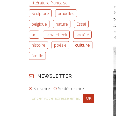
littérature française
«
Sculpture
bruxelles
l
p
belgique
nature
Essai
l
l
art
schaerbeek
société
r
histoire
poésie
culture
famille
NEWSLETTER
S'inscrire
Se désinscrire