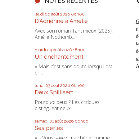
NOTES RÉCENTES
jeudi 06
août 2026
06h00
D'Adrienne à Amélie
G
p
Avec son roman Tant mieux (2025),
d
Amélie Nothomb...
l
mardi 04
août 2026
18h00
d
Un enchantement
d
« Mais c’est sans doute lorsqu’il est
A
en...
lundi 03
août 2026
06h00
Deux Spilliaert
Pourquoi deux ? Les critiques
distinguent deux...
samedi 01
août 2026
06h00
Ses perles
« – Vous savez, ma chérie, comme