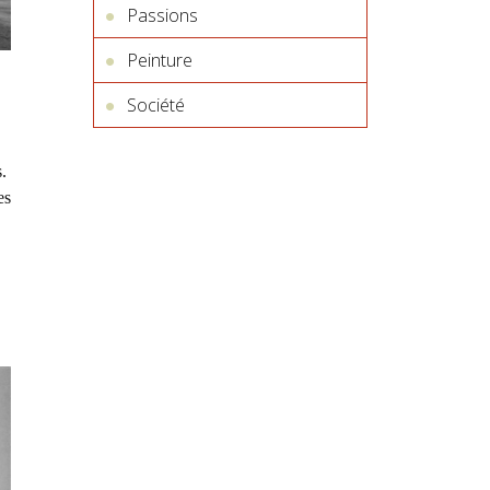
Passions
Peinture
Société
.
es