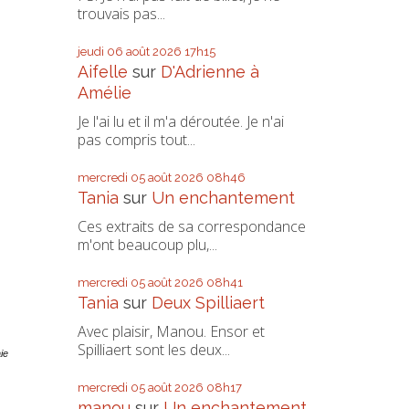
trouvais pas...
jeudi 06
août 2026
17h15
Aifelle
sur
D'Adrienne à
Amélie
Je l'ai lu et il m'a déroutée. Je n'ai
pas compris tout...
mercredi 05
août 2026
08h46
Tania
sur
Un enchantement
Ces extraits de sa correspondance
m'ont beaucoup plu,...
mercredi 05
août 2026
08h41
Tania
sur
Deux Spilliaert
Avec plaisir, Manou. Ensor et
Spilliaert sont les deux...
ie
mercredi 05
août 2026
08h17
manou
sur
Un enchantement