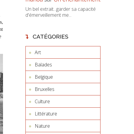
Un bel extrait...garder sa capacité
d'émerveillement me...
n
s,
nt
CATÉGORIES
e
Art
Balades
Belgique
Bruxelles
Culture
Littérature
Nature