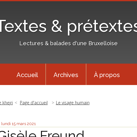
Textes & prétexte
Lectures & balades d'une Bruxelloise
Accueil
Archives
À propos
e khejri
Page d'accueil
Le visage humain
lundi 15
mars 2021
Gisèle Freund