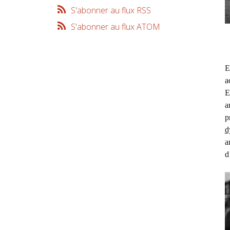
S'abonner au flux RSS
S'abonner au flux ATOM
E
a
E
a
p
d
a
d