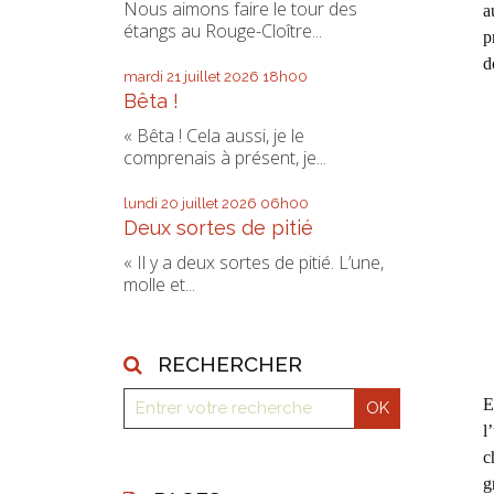
Nous aimons faire le tour des
a
étangs au Rouge-Cloître...
p
d
mardi 21
juillet 2026
18h00
Bêta !
« Bêta ! Cela aussi, je le
comprenais à présent, je...
lundi 20
juillet 2026
06h00
Deux sortes de pitié
« Il y a deux sortes de pitié. L’une,
molle et...
RECHERCHER
E
l
c
g