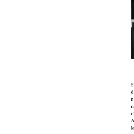
S
d
n
o
r
N
l