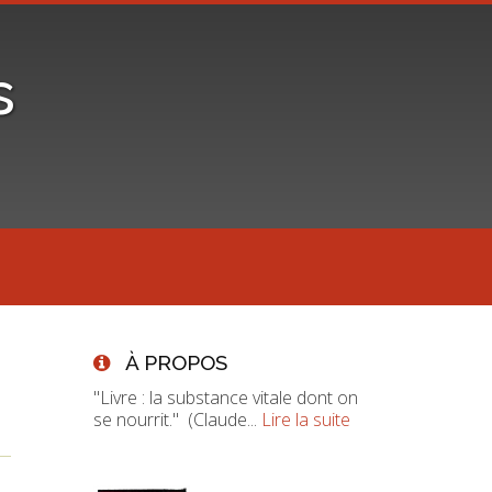
s
À PROPOS
"Livre : la substance vitale dont on
se nourrit." (Claude...
Lire la suite