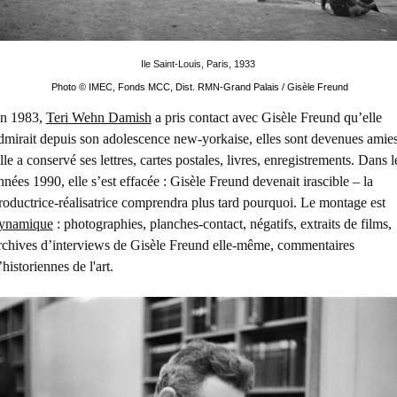
Ile Saint-Louis, Paris, 1933
Photo © IMEC, Fonds MCC, Dist. RMN-Grand Palais / Gisèle Freund
n 1983,
Teri Wehn Damish
a pris contact avec Gisèle Freund qu’elle
dmirait depuis son adolescence new-yorkaise, elles sont devenues amies
lle a conservé ses lettres, cartes postales, livres, enregistrements. Dans l
nnées 1990, elle s’est effacée : Gisèle Freund devenait irascible – la
roductrice-réalisatrice comprendra plus tard pourquoi. Le montage est
ynamique
: photographies, planches-contact, négatifs, extraits de films,
rchives d’interviews de Gisèle Freund elle-même, commentaires
’historiennes de l'art.