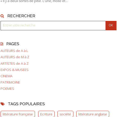
« Il y a deux sortes de pitié. L’une, molle et...
RECHERCHER
PAGES
AUTEURS de A à L
AUTEURS de M à Z
ARTISTES de A à Z
EXPOS & MUSEES
CINEMA
PATRIMOINE
POEMES
TAGS POPULAIRES
littérature française
Ecriture
société
littérature anglaise