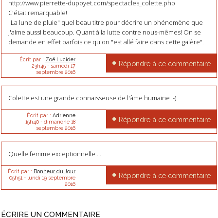
http://www.pierrette-dupoyet.com/spectacles_colette.php
C'était remarquable!
"La lune de pluie" quel beau titre pour décrire un phénomène que
j'aime aussi beaucoup. Quant à la lutte contre nous-mêmes! On se
demande en effet parfois ce qu'on "est allé faire dans cette galère".
Écrit par :
Zoë Lucider
Répondre à ce commentaire
23h45
-
samedi 17
septembre 2016
Colette est une grande connaisseuse de l'âme humaine :-)
Écrit par :
Adrienne
Répondre à ce commentaire
15h40
-
dimanche 18
septembre 2016
Quelle femme exceptionnelle....
Écrit par :
Bonheur du Jour
Répondre à ce commentaire
05h51
-
lundi 19
septembre
2016
ÉCRIRE UN COMMENTAIRE