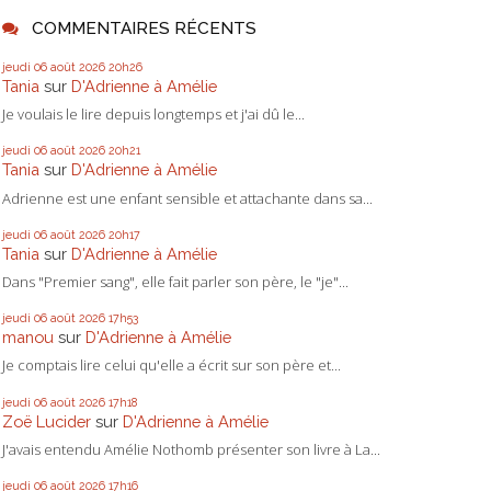
COMMENTAIRES RÉCENTS
jeudi 06
août 2026
20h26
Tania
sur
D'Adrienne à Amélie
Je voulais le lire depuis longtemps et j'ai dû le...
jeudi 06
août 2026
20h21
Tania
sur
D'Adrienne à Amélie
Adrienne est une enfant sensible et attachante dans sa...
jeudi 06
août 2026
20h17
Tania
sur
D'Adrienne à Amélie
Dans "Premier sang", elle fait parler son père, le "je"...
jeudi 06
août 2026
17h53
manou
sur
D'Adrienne à Amélie
Je comptais lire celui qu'elle a écrit sur son père et...
jeudi 06
août 2026
17h18
Zoë Lucider
sur
D'Adrienne à Amélie
J'avais entendu Amélie Nothomb présenter son livre à La...
jeudi 06
août 2026
17h16