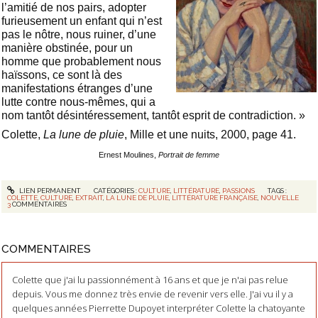
l’amitié de nos pairs, adopter
furieusement un enfant qui n’est
pas le nôtre, nous ruiner, d’une
manière obstinée, pour un
homme que probablement nous
haïssons, ce sont là des
manifestations étranges d’une
lutte contre nous-mêmes, qui a
nom tantôt désintéressement, tantôt esprit de contradiction. »
Colette,
La lune de pluie
, Mille et une nuits, 2000, page 41.
Ernest Moulines,
Portrait de femme
LIEN PERMANENT
CATÉGORIES :
CULTURE
,
LITTÉRATURE
,
PASSIONS
TAGS :
COLETTE
,
CULTURE
,
EXTRAIT
,
LA LUNE DE PLUIE
,
LITTÉRATURE FRANÇAISE
,
NOUVELLE
3
COMMENTAIRES
COMMENTAIRES
Colette que j'ai lu passionnément à 16 ans et que je n'ai pas relue
depuis. Vous me donnez très envie de revenir vers elle. J'ai vu il y a
quelques années Pierrette Dupoyet interpréter Colette la chatoyante