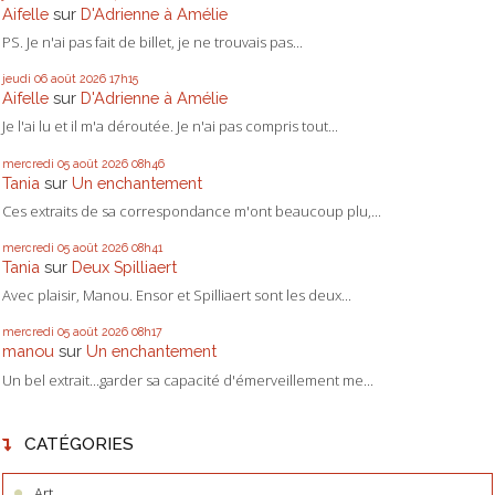
Aifelle
sur
D'Adrienne à Amélie
PS. Je n'ai pas fait de billet, je ne trouvais pas...
jeudi 06
août 2026
17h15
Aifelle
sur
D'Adrienne à Amélie
Je l'ai lu et il m'a déroutée. Je n'ai pas compris tout...
mercredi 05
août 2026
08h46
Tania
sur
Un enchantement
Ces extraits de sa correspondance m'ont beaucoup plu,...
mercredi 05
août 2026
08h41
Tania
sur
Deux Spilliaert
Avec plaisir, Manou. Ensor et Spilliaert sont les deux...
mercredi 05
août 2026
08h17
manou
sur
Un enchantement
Un bel extrait...garder sa capacité d'émerveillement me...
CATÉGORIES
Art