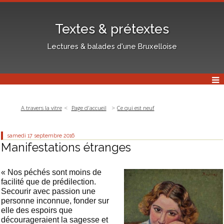
Textes & prétextes
Lectures & balades d'une Bruxelloise
A travers la vitre
Page d'accueil
Ce qui est neuf
samedi 17
septembre 2016
Manifestations étranges
« Nos péchés sont moins de
facilité que de prédilection.
Secourir avec passion une
personne inconnue, fonder sur
elle des espoirs que
décourageraient la sagesse et