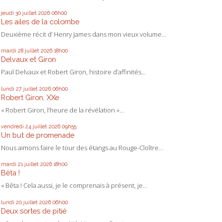
jeudi 30
juillet 2026
06h00
Les ailes de la colombe
Deuxième récit d’ Henry James dans mon vieux volume...
mardi 28
juillet 2026
18h00
Delvaux et Giron
Paul Delvaux et Robert Giron, histoire d’affinités...
lundi 27
juillet 2026
06h00
Robert Giron, XXe
« Robert Giron, l’heure de la révélation »...
vendredi 24
juillet 2026
09h55
Un but de promenade
Nous aimons faire le tour des étangs au Rouge-Cloître...
mardi 21
juillet 2026
18h00
Bêta !
« Bêta ! Cela aussi, je le comprenais à présent, je...
lundi 20
juillet 2026
06h00
Deux sortes de pitié