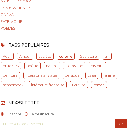
ARTISTES de A à Z
EXPOS & MUSEES
CINEMA
PATRIMOINE
POEMES
TAGS POPULAIRES
Récit
Amour
société
culture
Sculpture
art
bruxelles
poésie
nature
exposition
histoire
peinture
littérature anglaise
belgique
Essai
famille
schaerbeek
littérature française
Ecriture
roman
NEWSLETTER
S'inscrire
Se désinscrire