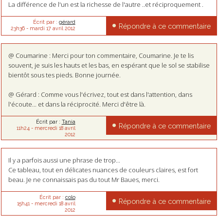
La différence de l'un est la richesse de l'autre ..et réciproquement .
Écrit par :
gérard
Répondre à ce commentaire
23h36
-
mardi 17
avril 2012
@ Coumarine : Merci pour ton commentaire, Coumarine. Je te lis
souvent, je suis les hauts et les bas, en espérant que le sol se stabilise
bientôt sous tes pieds. Bonne journée.
@ Gérard : Comme vous l'écrivez, tout est dans l'attention, dans
l'écoute... et dans la réciprocité. Merci d'être là.
Écrit par :
Tania
Répondre à ce commentaire
11h24
-
mercredi 18
avril
2012
Il y a parfois aussi une phrase de trop...
Ce tableau, tout en délicates nuances de couleurs claires, est fort
beau. Je ne connaissais pas du tout Mr Baues, merci.
Écrit par :
colo
Répondre à ce commentaire
15h41
-
mercredi 18
avril
2012