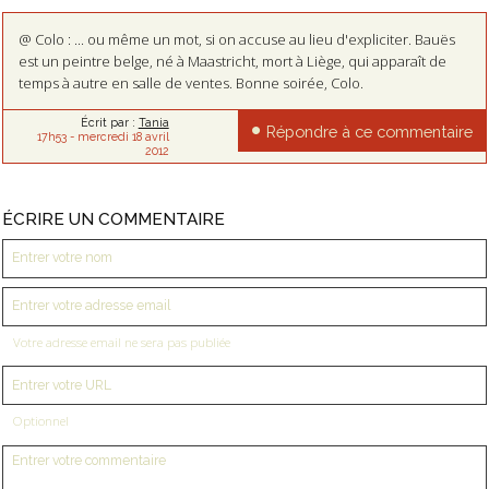
@ Colo : ... ou même un mot, si on accuse au lieu d'expliciter. Bauës
est un peintre belge, né à Maastricht, mort à Liège, qui apparaît de
temps à autre en salle de ventes. Bonne soirée, Colo.
Écrit par :
Tania
Répondre à ce commentaire
17h53
-
mercredi 18
avril
2012
ÉCRIRE UN COMMENTAIRE
Votre adresse email ne sera pas publiée
Optionnel