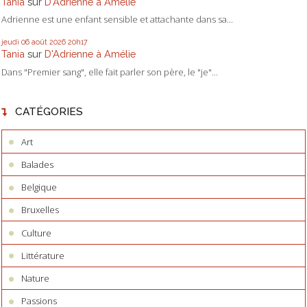
Tania
sur
D'Adrienne à Amélie
Adrienne est une enfant sensible et attachante dans sa...
jeudi 06
août 2026
20h17
Tania
sur
D'Adrienne à Amélie
Dans "Premier sang", elle fait parler son père, le "je"...
CATÉGORIES
Art
Balades
Belgique
Bruxelles
Culture
Littérature
Nature
Passions