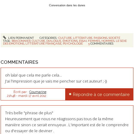
Conversation dans les dunes
LIEN PERMANENT
CATÉGORIES :
CULTURE
,
LITTÉRATURE
,
PASSIONS
,
SOCIÉTÉ
TAGS :
BRACONNIER
,
CULTURE
,
DIALOGUE
,
ÉMOTIONS
,
ESSAI
,
FEMMES
,
HOMMES
,
LE SEXE
DES ÉMOTIONS
,
LITTÉRATURE FRANÇAISE
,
PSYCHOLOGIE
5
COMMENTAIRES
COMMENTAIRES
oh lala! que cela me parle cela...
J'ai l'impression que je vais me pencher sur cet auteur! ;-))
Écrit par :
Coumarine
Répondre à ce commentaire
21h48
-
mardi 17
avril 2012
Très belle "phrase de plus"
Heureusement que nous ne réagissons pas tous de la même
manière sinon ce serait ennuyeux . L'important est de le comprendre
ou d'essayer de le deviner .