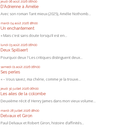
jeudi 06
août 2026
06h00
D'Adrienne à Amélie
Avec son roman Tant mieux (2025), Amélie Nothomb...
mardi 04
août 2026
18h00
Un enchantement
« Mais c’est sans doute lorsqu’il est en...
lundi 03
août 2026
06h00
Deux Spilliaert
Pourquoi deux ? Les critiques distinguent deux...
samedi 01
août 2026
06h00
Ses perles
« – Vous savez, ma chérie, comme je la trouve...
jeudi 30
juillet 2026
06h00
Les ailes de la colombe
Deuxième récit d’ Henry James dans mon vieux volume...
mardi 28
juillet 2026
18h00
Delvaux et Giron
Paul Delvaux et Robert Giron, histoire d’affinités...