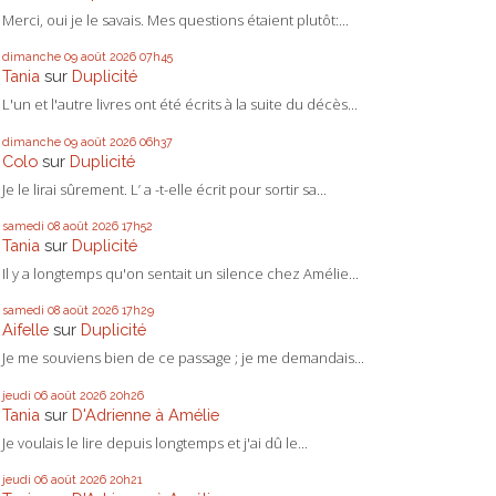
Merci, oui je le savais. Mes questions étaient plutôt:...
dimanche 09
août 2026
07h45
Tania
sur
Duplicité
L'un et l'autre livres ont été écrits à la suite du décès...
dimanche 09
août 2026
06h37
Colo
sur
Duplicité
Je le lirai sûrement. L’ a -t-elle écrit pour sortir sa...
samedi 08
août 2026
17h52
Tania
sur
Duplicité
Il y a longtemps qu'on sentait un silence chez Amélie...
samedi 08
août 2026
17h29
Aifelle
sur
Duplicité
Je me souviens bien de ce passage ; je me demandais...
jeudi 06
août 2026
20h26
Tania
sur
D'Adrienne à Amélie
Je voulais le lire depuis longtemps et j'ai dû le...
jeudi 06
août 2026
20h21