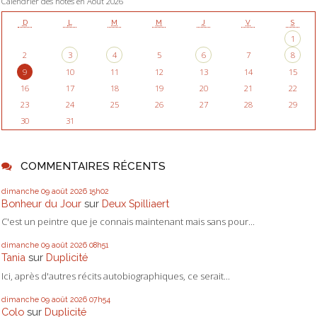
Calendrier des notes en Août 2026
D
L
M
M
J
V
S
1
2
3
4
5
6
7
8
9
10
11
12
13
14
15
16
17
18
19
20
21
22
23
24
25
26
27
28
29
30
31
COMMENTAIRES RÉCENTS
dimanche 09
août 2026
15h02
Bonheur du Jour
sur
Deux Spilliaert
C'est un peintre que je connais maintenant mais sans pour...
dimanche 09
août 2026
08h51
Tania
sur
Duplicité
Ici, après d'autres récits autobiographiques, ce serait...
dimanche 09
août 2026
07h54
Colo
sur
Duplicité