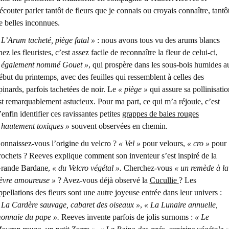
’écouter parler tantôt de fleurs que je connais ou croyais connaître, tantô
e belles inconnues.
«
L’Arum tacheté, piège fatal »
: nous avons tous vu des arums blancs
hez les fleuristes, c’est assez facile de reconnaître la fleur de celui-ci,
 également nommé Gouet »
, qui prospère dans les sous-bois humides a
ébut du printemps, avec des feuilles qui ressemblent à celles des
pinards, parfois tachetées de noir. Le
« piège »
qui assure sa pollinisatio
st remarquablement astucieux. Pour ma part, ce qui m’a réjouie, c’est
’enfin identifier ces ravissantes petites
grappes de baies rouges
 hautement toxiques »
souvent observées en chemin.
onnaissez-vous l’origine du velcro ?
« Vel »
pour velours,
« cro »
pour
rochets ? Reeves explique comment son inventeur s’est inspiré de la
rande Bardane,
« du Velcro végétal ».
Cherchez-vous
« un remède à la
ièvre amoureuse »
? Avez-vous déjà observé la
Cucullie
? Les
ppellations des fleurs sont une autre joyeuse entrée dans leur univers :
 La Cardère sauvage, cabaret des oiseaux »
,
« La Lunaire annuelle,
onnaie du pape ».
Reeves invente parfois de jolis surnoms :
« Le