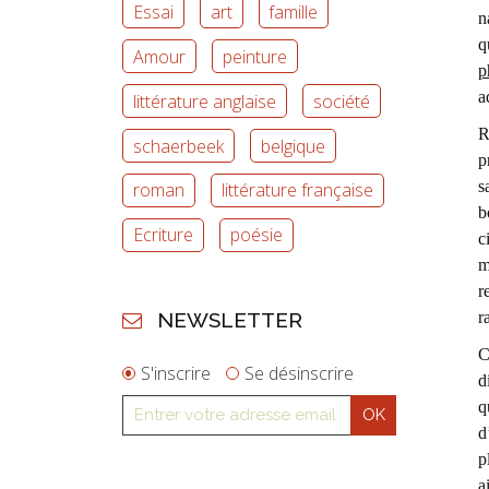
Essai
art
famille
n
q
Amour
peinture
p
a
littérature anglaise
société
R
schaerbeek
belgique
p
s
roman
littérature française
b
Ecriture
poésie
c
m
r
NEWSLETTER
r
C
S'inscrire
Se désinscrire
d
q
d
p
a