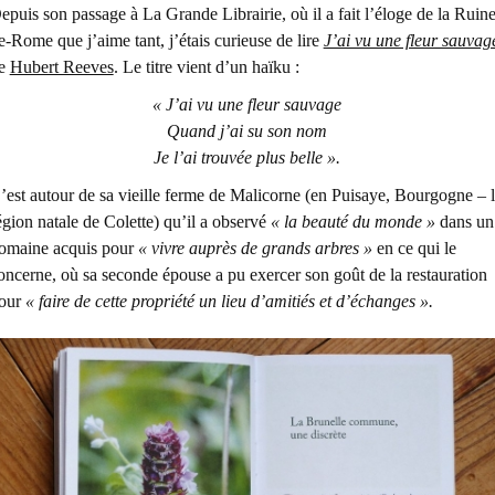
epuis son passage à La Grande Librairie, où il a fait l’éloge de la Ruine
e-Rome que j’aime tant, j’étais curieuse de lire
J’ai vu une fleur sauvag
e
Hubert Reeves
. Le titre vient d’un haïku :
« J’ai vu une fleur sauvage
Quand j’ai su son nom
Je l’ai trouvée plus belle ».
’est autour de sa vieille ferme de Malicorne (en Puisaye, Bourgogne – 
égion natale de Colette) qu’il a observé
« la beauté du monde »
dans un
omaine acquis pour
« vivre auprès de grands arbres »
en ce qui le
oncerne, où sa seconde épouse a pu exercer son goût de la restauration
our
« faire de cette propriété un lieu d’amitiés et d’échanges ».