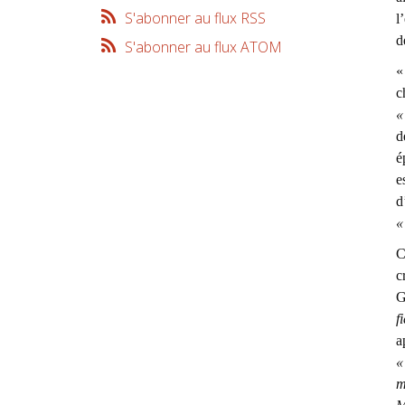
S'abonner au flux RSS
l
d
S'abonner au flux ATOM
c
«
d
é
e
d
«
C
c
G
f
a
«
m