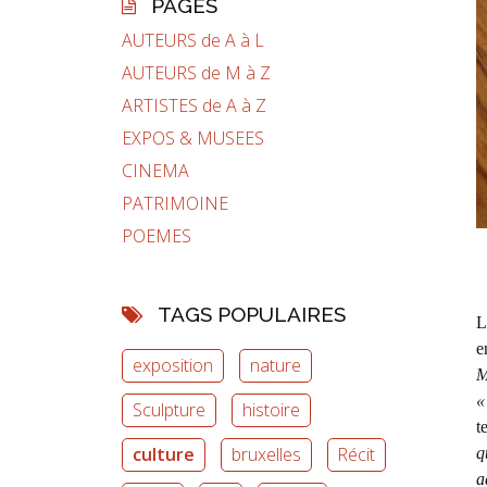
PAGES
AUTEURS de A à L
AUTEURS de M à Z
ARTISTES de A à Z
EXPOS & MUSEES
CINEMA
PATRIMOINE
POEMES
TAGS POPULAIRES
L
e
exposition
nature
M
«
Sculpture
histoire
t
culture
bruxelles
Récit
q
a