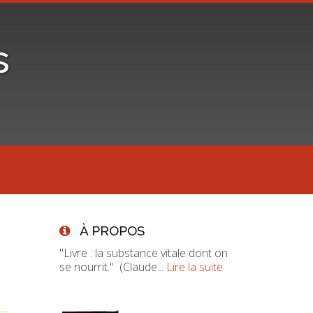
s
À PROPOS
"Livre : la substance vitale dont on
se nourrit." (Claude...
Lire la suite