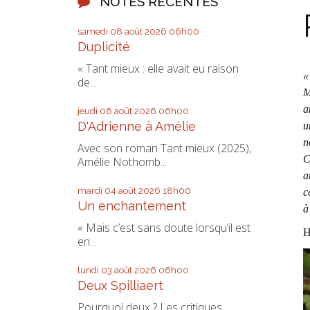
NOTES RÉCENTES
samedi 08
août 2026
06h00
Duplicité
« Tant mieux : elle avait eu raison
«
de...
M
a
jeudi 06
août 2026
06h00
D'Adrienne à Amélie
u
n
Avec son roman Tant mieux (2025),
C
Amélie Nothomb...
a
mardi 04
août 2026
18h00
c
Un enchantement
à
« Mais c’est sans doute lorsqu’il est
H
en...
lundi 03
août 2026
06h00
Deux Spilliaert
Pourquoi deux ? Les critiques