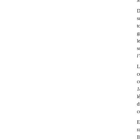
M
D
s
t
g
l
s
l
L
c
c
1
l
d
c
E
r
I