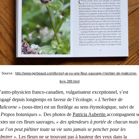
Source :
http://www.gerbeaud.com/livres/j-ai-vu-une-fleur-sauvage-l-herbier-de-malicorne-
livre,288.html
’astro-physicien franco-canadien, vulgarisateur exceptionnel, s’est
ngagé depuis longtemps en faveur de l’écologie.
« L’herbier de
alicorne »
(sous-titre) est un florilège au sens étymologique, suivi de
 Propos botaniques ».
Des photos de
Patricia Aubertin
accompagnent s
extes sur ces fleurs sauvages,
« des splendeurs à portée de chacun mais
ue l’on peut piétiner toute sa vie sans jamais se pencher pour les
dmirer ».
Les fleurs ne se trouvant pas à hauteur des yeux dans la