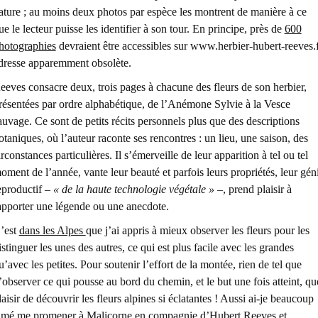
ature ; au moins deux photos par espèce les montrent de manière à ce
ue le lecteur puisse les identifier à son tour. En principe, près de
600
hotographies
devraient être accessibles sur www.herbier-hubert-reeves.f
dresse apparemment obsolète.
eeves consacre deux, trois pages à chacune des fleurs de son herbier,
résentées par ordre alphabétique, de l’Anémone Sylvie à la Vesce
auvage. Ce sont de petits récits personnels plus que des descriptions
otaniques, où l’auteur raconte ses rencontres : un lieu, une saison, des
irconstances particulières. Il s’émerveille de leur apparition à tel ou tel
oment de l’année, vante leur beauté et parfois leurs propriétés, leur gén
eproductif –
« de la haute technologie végétale »
–, prend plaisir à
apporter une légende ou une anecdote.
’est
dans les Alpes
que j’ai appris à mieux observer les fleurs pour les
istinguer les unes des autres, ce qui est plus facile avec les grandes
u’avec les petites. Pour soutenir l’effort de la montée, rien de tel que
’observer ce qui pousse au bord du chemin, et le but une fois atteint, qu
laisir de découvrir les fleurs alpines si éclatantes ! Aussi ai-je beaucoup
imé me promener à Malicorne en compagnie d’Hubert Reeves et