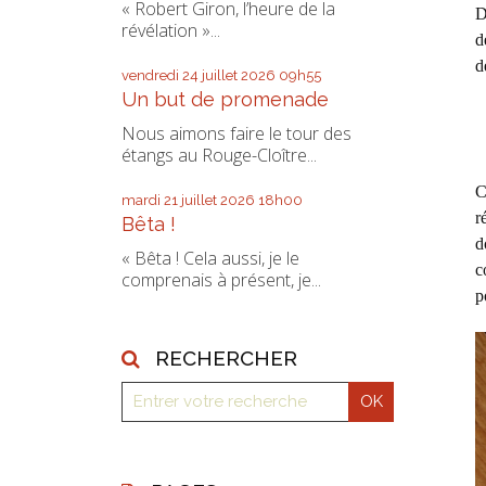
« Robert Giron, l’heure de la
D
révélation »...
d
d
vendredi 24
juillet 2026
09h55
Un but de promenade
Nous aimons faire le tour des
étangs au Rouge-Cloître...
C
mardi 21
juillet 2026
18h00
r
Bêta !
d
« Bêta ! Cela aussi, je le
c
comprenais à présent, je...
p
RECHERCHER