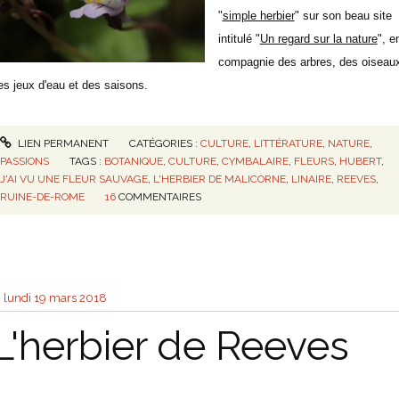
"
simple herbier
" sur son beau site
intitulé "
Un regard sur la nature
", e
compagnie des arbres, des oiseau
es jeux d'eau et des saisons.
LIEN PERMANENT
CATÉGORIES :
CULTURE
,
LITTÉRATURE
,
NATURE
,
PASSIONS
TAGS :
BOTANIQUE
,
CULTURE
,
CYMBALAIRE
,
FLEURS
,
HUBERT
,
J'AI VU UNE FLEUR SAUVAGE
,
L'HERBIER DE MALICORNE
,
LINAIRE
,
REEVES
,
RUINE-DE-ROME
16
COMMENTAIRES
lundi 19
mars 2018
L'herbier de Reeves