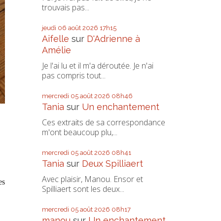
trouvais pas...
jeudi 06
août 2026
17h15
Aifelle
sur
D'Adrienne à
Amélie
Je l'ai lu et il m'a déroutée. Je n'ai
pas compris tout...
mercredi 05
août 2026
08h46
Tania
sur
Un enchantement
Ces extraits de sa correspondance
m'ont beaucoup plu,...
mercredi 05
août 2026
08h41
Tania
sur
Deux Spilliaert
Avec plaisir, Manou. Ensor et
es
Spilliaert sont les deux...
mercredi 05
août 2026
08h17
manou
sur
Un enchantement