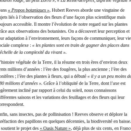
ouron rouge, un petit Zorro »
,
« La Reine-des-prés, aspirine végétale »
ans
« Propos botaniques »
, Hubert Reeves aborde une vingtaine de
ujets liés à l’observation des fleurs d’une façon plus scientifique mais
oujours accessible. Il montre l’évolution de notre regard sur les plantes
râce aux observations des botanistes. On a découvert leur perception et
eur adaptation à l’environnement, leurs façons de communiquer, leur vie
ociale complexe :
« les plantes sont en train de gagner des places dans
’échelle de la complexité du vivant ».
’histoire végétale de la Terre, il la résume en trois ères d’environ deux
ents millions d’années : l’ère des fougères, la plus ancienne ; l’ère des
onifères ; l’ère des plantes à fleurs, qui a débuté
« il y a un peu moins d
80 millions d’années ».
Grâce à l’obliquité de la Terre, dont l’axe est
égèrement incliné par rapport à celui du soleil, nous connaissons
ifférentes saisons et les variations des feuillages et des fleurs qui leur
orrespondent.
nfin, sans insectes, pas de pollinisation ! Reeves observe et déplore la
aréfaction des papillons en quelques décennies, la biodiversité en baisse
l soutient le projet des
« Oasis Nature »
, déjà plus de six cents, en Franc