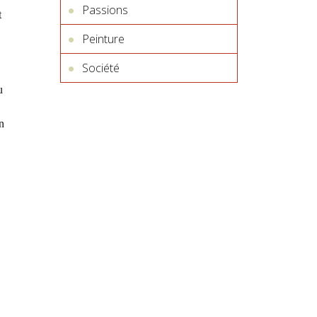
Passions
t
Peinture
Société
u
n