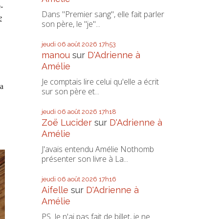
-
Dans "Premier sang", elle fait parler
e
son père, le "je"...
jeudi 06
août 2026
17h53
manou
sur
D'Adrienne à
Amélie
Je comptais lire celui qu'elle a écrit
la
sur son père et...
jeudi 06
août 2026
17h18
Zoë Lucider
sur
D'Adrienne à
Amélie
J'avais entendu Amélie Nothomb
présenter son livre à La...
jeudi 06
août 2026
17h16
Aifelle
sur
D'Adrienne à
Amélie
PS. Je n'ai pas fait de billet, je ne