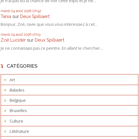
Je n'ai pas eu la chance de voir cette expo et je ne...
mardi 04
août 2026
17h42
Tania
sur
Deux Spilliaert
Bonjour, Zoë, ravie que vous vous intéressiez à cet...
mardi 04
août 2026
17h13
Zoë Lucider
sur
Deux Spilliaert
Je ne connaissais pas ce peintre. En allant le chercher...
CATÉGORIES
Art
Balades
Belgique
Bruxelles
Culture
Littérature