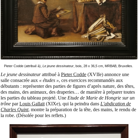
Pieter Codde (attribué à),
Le jeune dessinateur
, bois, 28 x 36,5 cm, MRBAB, Bruxelles.
Le jeune dessinateur
attribué à
Pieter Codde
(XVIIe) annonce une
salle consacrée aux
« études »
, ces exercices recommandés aux
débutants : représenter des parties de figures d’après nature, des têtes,
des mains, des animaux, des draperies… de manière à préparer toutes
les parties du tableau projeté. Une
Etude de Marie de Hongrie sur un
trône
par
Louis Gallait
(XIXe), qui la peindra dans
L’abdication de
Charles Quint
, montre la préparation de la tête, des mains, le rendu de
la robe. (Désolée pour les reflets.)