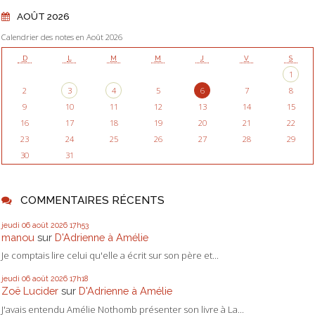
AOÛT 2026
Calendrier des notes en Août 2026
D
L
M
M
J
V
S
1
2
3
4
5
6
7
8
9
10
11
12
13
14
15
16
17
18
19
20
21
22
23
24
25
26
27
28
29
30
31
COMMENTAIRES RÉCENTS
jeudi 06
août 2026
17h53
manou
sur
D'Adrienne à Amélie
Je comptais lire celui qu'elle a écrit sur son père et...
jeudi 06
août 2026
17h18
Zoë Lucider
sur
D'Adrienne à Amélie
J'avais entendu Amélie Nothomb présenter son livre à La...