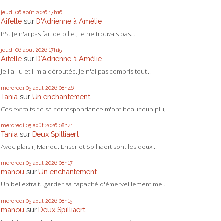
jeudi 06
août 2026
17h16
Aifelle
sur
D'Adrienne à Amélie
PS. Je n'ai pas fait de billet, je ne trouvais pas...
jeudi 06
août 2026
17h15
Aifelle
sur
D'Adrienne à Amélie
Je l'ai lu et il m'a déroutée. Je n'ai pas compris tout...
mercredi 05
août 2026
08h46
Tania
sur
Un enchantement
Ces extraits de sa correspondance m'ont beaucoup plu,...
mercredi 05
août 2026
08h41
Tania
sur
Deux Spilliaert
Avec plaisir, Manou. Ensor et Spilliaert sont les deux...
mercredi 05
août 2026
08h17
manou
sur
Un enchantement
Un bel extrait...garder sa capacité d'émerveillement me...
mercredi 05
août 2026
08h15
manou
sur
Deux Spilliaert