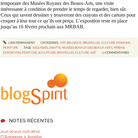
temporaire des Musées Royaux des Beaux-Arts, une visite
intéressante à condition de prendre le temps de regarder, bien sûr.
Ceux qui savent dessiner y trouveront des crayons et des cartons pour
croquer à leur tour ce qu’ils ont perçu. L’exposition reste en place
jusqu’au 16 février prochain aux MRBAB.
LIEN PERMANENT
CATÉGORIES :
ART
,
BELGIQUE
,
BRUXELLES
,
CULTURE
,
PASSIONS
,
PEINTURE
TAGS :
ESQUISSES
,
DRAFTS
,
MUSÉES ROYAUX DES BEAUX-ARTS
,
MRBAB
,
EXPOSITION
,
PEINTURE
,
SCULPTURE
,
BRUXELLES
,
CULTURE
,
ART
22
COMMENTAIRES
NOTES RÉCENTES
jeudi 06
août 2026
06h00
D'Adrienne à Amélie