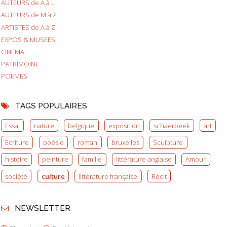
AUTEURS de A à L
AUTEURS de M à Z
ARTISTES de A à Z
EXPOS & MUSEES
CINEMA
PATRIMOINE
POEMES
TAGS POPULAIRES
Essai
nature
belgique
exposition
schaerbeek
art
Ecriture
poésie
roman
bruxelles
Sculpture
histoire
peinture
famille
littérature anglaise
Amour
société
culture
littérature française
Récit
NEWSLETTER