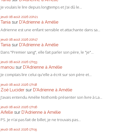
Je voulais le lire depuis longtemps et j'ai dû le...
jeudi 06
août 2026
20h21
Tania
sur
D'Adrienne à Amélie
Adrienne est une enfant sensible et attachante dans sa...
jeudi 06
août 2026
20h17
Tania
sur
D'Adrienne à Amélie
Dans "Premier sang", elle fait parler son père, le "je"...
jeudi 06
août 2026
17h53
manou
sur
D'Adrienne à Amélie
Je comptais lire celui qu'elle a écrit sur son père et...
jeudi 06
août 2026
17h18
Zoë Lucider
sur
D'Adrienne à Amélie
J'avais entendu Amélie Nothomb présenter son livre à La...
jeudi 06
août 2026
17h16
Aifelle
sur
D'Adrienne à Amélie
PS. Je n'ai pas fait de billet, je ne trouvais pas...
jeudi 06
août 2026
17h15