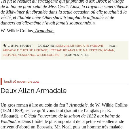
Tel fut le résultat du stratagème qui fit prendre à Mr. Brock le visage
de la bonne pour celui de Miss Gwilt. Ainsi, la croyance superstitieuse
de Midwinter fut ébranlée dans la seule occasion où elle touchait à la
vérité, et l’habile mère Oldershaw triompha de difficultés et de
dangers qu’elle-même n’avait jamais soupçonnés. »
W. Wilkie Collins,
Armadale
LIEN PERMANENT
CATÉGORIES :
CULTURE
,
LITTÉRATURE
,
PASSIONS
TAGS :
ARMADALE
,
CULTURE
,
HÉRITAGE
,
LITTÉRATURE ANGLAISE
,
MALÉDICTION
,
ROMAN
,
SUSPENSE
,
VENGEANCE
,
WILKIE COLLINS
3
COMMENTAIRES
lundi 26
novembre 2012
Deux Allan Armadale
Un gros roman à lire au coin du feu ?
Armadale
, de
W. Wilkie Collins
(1824-1889), est ce qu’il vous faut (traduit de l’anglais par E.
Allouard).
« C’était l’ouverture de la saison de 1832 aux bains de
Wildbad. »
Dans l’hôtel le plus important de la petite ville allemande
arrivent d’abord un Ecossais, Mr. Neal, puis un homme très malade,