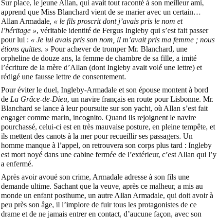
Sur place, le jeune Allan, qui avait tout raconté à son meilleur ami,
apprend que Miss Blanchard vient de se marier avec un certain…
Allan Armadale,
« le fils proscrit dont j’avais pris le nom et
l’héritage »
, véritable identité de Fergus Ingleby qui s’est fait passer
pour lui :
« Je lui avais pris son nom, il m’avait pris ma femme ; nous
étions quittes. »
Pour achever de tromper Mr. Blanchard, une
orpheline de douze ans, la femme de chambre de sa fille, a imité
l’écriture de la mère d’Allan (dont Ingleby avait volé une lettre) et
rédigé une fausse lettre de consentement.
Pour éviter le duel, Ingleby-Armadale et son épouse montent à bord
de
La Grâce-de-Dieu
, un navire français en route pour Lisbonne. Mr.
Blanchard se lance à leur poursuite sur son yacht, où Allan s’est fait
engager comme marin, incognito. Quand ils rejoignent le navire
pourchassé, celui-ci est en très mauvaise posture, en pleine tempête, et
ils mettent des canots à la mer pour recueillir ses passagers. Un
homme manque à l’appel, on retrouvera son corps plus tard : Ingleby
est mort noyé dans une cabine fermée de l’extérieur, c’est Allan qui l’y
a enfermé.
Après avoir avoué son crime, Armadale adresse à son fils une
demande ultime. Sachant que la veuve, après ce malheur, a mis au
monde un enfant posthume, un autre Allan Armadale, qui doit avoir à
peu près son âge, il l’implore de fuir tous les protagonistes de ce
drame et de ne jamais entrer en contact, d’aucune façon, avec son