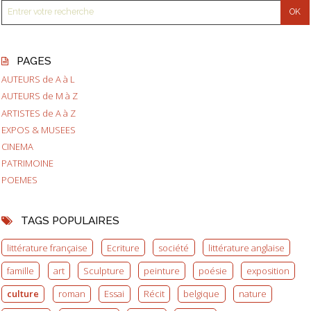
PAGES
AUTEURS de A à L
AUTEURS de M à Z
ARTISTES de A à Z
EXPOS & MUSEES
CINEMA
PATRIMOINE
POEMES
TAGS POPULAIRES
littérature française
Ecriture
société
littérature anglaise
famille
art
Sculpture
peinture
poésie
exposition
culture
roman
Essai
Récit
belgique
nature