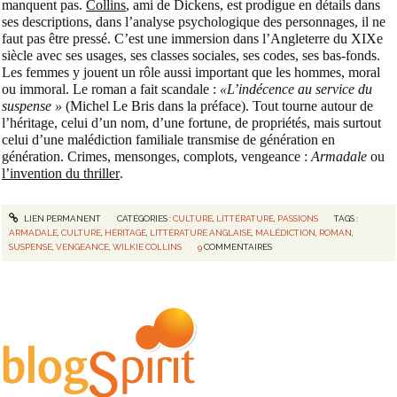
manquent pas.
Collins
, ami de Dickens, est prodigue en détails dans
ses descriptions, dans l’analyse psychologique des personnages, il ne
faut pas être pressé. C’est une immersion dans l’Angleterre du XIXe
siècle avec ses usages, ses classes sociales, ses codes, ses bas-fonds.
Les femmes y jouent un rôle aussi important que les hommes, moral
ou immoral. Le roman a fait scandale :
«L’indécence au service du
suspense »
(Michel Le Bris dans la préface). Tout tourne autour de
l’héritage, celui d’un nom, d’une fortune, de propriétés, mais surtout
celui d’une malédiction familiale transmise de génération en
génération. Crimes, mensonges, complots, vengeance :
Armadale
ou
l’invention du thriller
.
LIEN PERMANENT
CATÉGORIES :
CULTURE
,
LITTÉRATURE
,
PASSIONS
TAGS :
ARMADALE
,
CULTURE
,
HÉRITAGE
,
LITTÉRATURE ANGLAISE
,
MALÉDICTION
,
ROMAN
,
SUSPENSE
,
VENGEANCE
,
WILKIE COLLINS
9
COMMENTAIRES