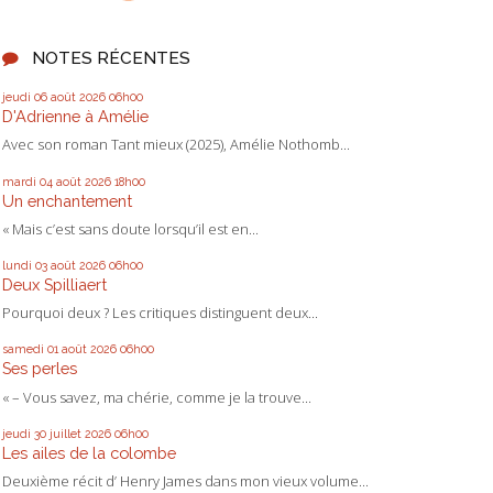
NOTES RÉCENTES
jeudi 06
août 2026
06h00
D'Adrienne à Amélie
Avec son roman Tant mieux (2025), Amélie Nothomb...
mardi 04
août 2026
18h00
Un enchantement
« Mais c’est sans doute lorsqu’il est en...
lundi 03
août 2026
06h00
Deux Spilliaert
Pourquoi deux ? Les critiques distinguent deux...
samedi 01
août 2026
06h00
Ses perles
« – Vous savez, ma chérie, comme je la trouve...
jeudi 30
juillet 2026
06h00
Les ailes de la colombe
Deuxième récit d’ Henry James dans mon vieux volume...