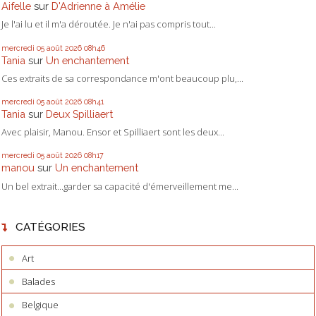
Aifelle
sur
D'Adrienne à Amélie
Je l'ai lu et il m'a déroutée. Je n'ai pas compris tout...
mercredi 05
août 2026
08h46
Tania
sur
Un enchantement
Ces extraits de sa correspondance m'ont beaucoup plu,...
mercredi 05
août 2026
08h41
Tania
sur
Deux Spilliaert
Avec plaisir, Manou. Ensor et Spilliaert sont les deux...
mercredi 05
août 2026
08h17
manou
sur
Un enchantement
Un bel extrait...garder sa capacité d'émerveillement me...
CATÉGORIES
Art
Balades
Belgique