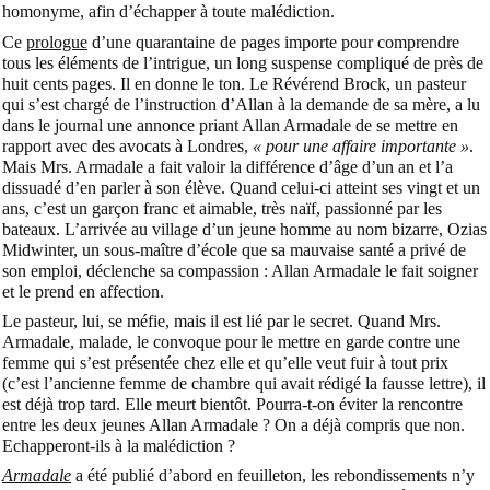
homonyme, afin d’échapper à toute malédiction.
Ce
prologue
d’une quarantaine de pages importe pour comprendre
tous les éléments de l’intrigue, un long suspense compliqué de près de
huit cents pages. Il en donne le ton. Le Révérend Brock, un pasteur
qui s’est chargé de l’instruction d’Allan à la demande de sa mère, a lu
dans le journal une annonce priant Allan Armadale de se mettre en
rapport avec des avocats à Londres,
« pour une affaire importante »
.
Mais Mrs. Armadale a fait valoir la différence d’âge d’un an et l’a
dissuadé d’en parler à son élève. Quand celui-ci atteint ses vingt et un
ans, c’est un garçon franc et aimable, très naïf, passionné par les
bateaux. L’arrivée au village d’un jeune homme au nom bizarre, Ozias
Midwinter, un sous-maître d’école que sa mauvaise santé a privé de
son emploi, déclenche sa compassion : Allan Armadale le fait soigner
et le prend en affection.
Le pasteur, lui, se méfie, mais il est lié par le secret. Quand Mrs.
Armadale, malade, le convoque pour le mettre en garde contre une
femme qui s’est présentée chez elle et qu’elle veut fuir à tout prix
(c’est l’ancienne femme de chambre qui avait rédigé la fausse lettre), il
est déjà trop tard. Elle meurt bientôt. Pourra-t-on éviter la rencontre
entre les deux jeunes Allan Armadale ? On a déjà compris que non.
Echapperont-ils à la malédiction ?
Armadale
a été publié d’abord en feuilleton, les rebondissements n’y