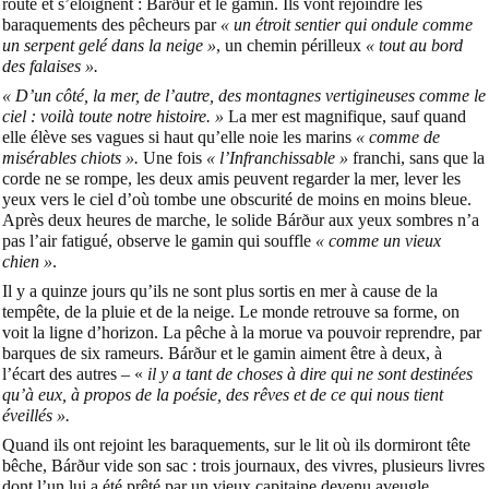
route et s’éloignent : Bárður et le gamin. Ils vont rejoindre les
baraquements des pêcheurs par
« un étroit sentier qui ondule comme
un serpent gelé dans la neige »
, un chemin périlleux
« tout au bord
des falaises ».
« D’un côté, la mer, de l’autre, des montagnes vertigineuses comme le
ciel : voilà toute notre histoire. »
La mer est magnifique, sauf quand
elle élève ses vagues si haut qu’elle noie les marins
« comme de
misérables chiots ».
Une fois
« l’Infranchissable »
franchi, sans que la
corde ne se rompe, les deux amis peuvent regarder la mer, lever les
yeux vers le ciel d’où tombe une obscurité de moins en moins bleue.
Après deux heures de marche, le solide Bárður aux yeux sombres n’a
pas l’air fatigué, observe le gamin qui souffle
« comme un vieux
chien »
.
Il y a quinze jours qu’ils ne sont plus sortis en mer à cause de la
tempête, de la pluie et de la neige. Le monde retrouve sa forme, on
voit la ligne d’horizon. La pêche à la morue va pouvoir reprendre, par
barques de six rameurs. Bárður et le gamin aiment être à deux, à
l’écart des autres – «
il y a tant de choses à dire qui ne sont destinées
qu’à eux, à propos de la poésie, des rêves et de ce qui nous tient
éveillés ».
Quand ils ont rejoint les baraquements, sur le lit où ils dormiront tête
bêche, Bárður vide son sac : trois journaux, des vivres, plusieurs livres
dont l’un lui a été prêté par un vieux capitaine devenu aveugle,