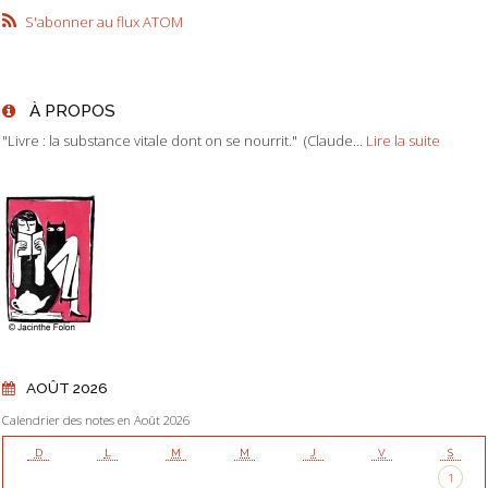
S'abonner au flux ATOM
À PROPOS
"Livre : la substance vitale dont on se nourrit." (Claude...
Lire la suite
AOÛT 2026
Calendrier des notes en Août 2026
D
L
M
M
J
V
S
1