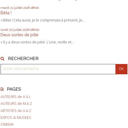
mardi 21
juillet 2026
18h00
Bêta !
« Bêta ! Cela aussi, je le comprenais à présent, je...
lundi 20
juillet 2026
06h00
Deux sortes de pitié
« Il y a deux sortes de pitié. L’une, molle et...
RECHERCHER
PAGES
AUTEURS de A à L
AUTEURS de M à Z
ARTISTES de A à Z
EXPOS & MUSEES
CINEMA