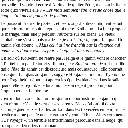
nouvelle. Il voudrait écrire à Andrea de quitter Pétur, mais où irait-elle
et de quoi vivrait-elle ?
« Les mots semblent être la seule chose que le
temps n’ait pas le pouvoir de piétiner. »
Le puissant Fridrik, le pasteur, et beaucoup d’autres critiquent le fait
que Geirbrudur ne soit ni épouse ni mère. Kolbeinn lui a bien proposé
le mariage, mais elle y perdrait l’autorité sur ses biens. Le vieux
capitaine ne s’est jamais marié –
« je lisais trop »
, répond-il quand le
gamin s’en étonne.
« Mais celui qui ne franchit pas la distance qui
mène vers l’autre voit ses jours s’emplir d’un son creux. »
Un soir où Kolbeinn ne rentre pas, Helga et le gamin vont le chercher
à l’hôtel tenu par Teitur et sa femme, le
« Bout du monde ».
Leur fille
qui a l’âge du gamin est disgracieuse mais courageuse ; elle pourrait
enseigner l’anglais au gamin, suggère Helga. Celui-ci n’a d’yeux que
pour Ragnheidur dont il a aperçu les épaules blanches dans la salle ;
quand elle le rejoint, elle lui annonce son départ prochain pour
Copenhague et l’embrasse.
Geirbrudur a conçu tout un programme pour instruire le gamin qui
s’en réjouit, c’était le vœu de ses parents. Mais d’abord, il devra
accompagner Jens et l’aider, surtout dans les traversées en barque – le
postier n’aime pas l’eau et le gamin s’y connaît bien. Alors commence
« Le voyage »
, un terrible et interminable parcours dans la neige, qui
occupe les deux tiers du roman.