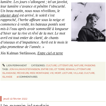
lumière. Les jours s’allongent ; tel un javelot,
leur lumière s’avance et pénètre l’obscurité.
Un beau matin, nous nous réveillons, le
pluvier doré
est arrivé, le soleil s’est
rapproché, l’herbe affleure sous la neige et
commence à verdir, les bateaux pontés sont
mis à l’eau après avoir sommeillé à longueur
d’hiver sur la rive et rêvé de la mer. Le mot
avril est tout entier de clarté, de chants
d’oiseaux et d’impatience. Avril est le mois le
plus prometteur de l’année. »
Jón Kalman Stefánsson,
Entre ciel et terre
LIEN PERMANENT
CATÉGORIES :
CULTURE
,
LITTÉRATURE
,
NATURE
,
PASSIONS
TAGS :
JON KALMAN STEFANSSON
,
ENTRE CIEL ET TERRE
,
ROMAN
,
LITTÉRATURE
ISLANDAISE
,
PÊCHEURS
,
MER
,
MONTAGNE
,
VIE
,
MORT
,
LECTURE
,
VILLAGE
,
CULTURE
,
ISLANDE
16
COMMENTAIRES
jeudi 10
février 2022