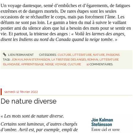
Un voyage dantesque, semé d’embûches et d’égarements, de fatigues
extrêmes et de dangers mortels. De rares étapes sont les seules
occasions de se réchauffer le corps, mais pas forcément l’âme. Les
défunts ne sont pas loin. Le gamin a bien du mal à suivre le vaillant
postier ami du silence alors que lui a besoin des mots pour se sentir en
vie. Et partout, la tristesse des anges :
« Voilà les larmes des anges,
disent les Indiens au nord du Canada quand la neige tombe. »
LIEN PERMANENT
CATÉGORIES :
CULTURE
,
LITTÉRATURE
,
NATURE
,
PASSIONS
TAGS :
JON KALMAN STEFANSSON
,
LA TRISTESSE DES ANGES
,
ROMAN
,
LITTÉRATURE
ISLANDAISE
,
APPRENTISSAGE
,
NEIGE
,
VOYAGE
,
CULTURE
10
COMMENTAIRES
samedi 12
février 2022
De nature diverse
« Les mots sont de nature diverse.
Certains sont lumineux, d’autres chargés
d’ombre. Avril est, par exemple, empli de