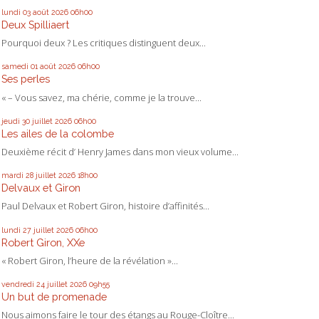
lundi 03
août 2026
06h00
Deux Spilliaert
Pourquoi deux ? Les critiques distinguent deux...
samedi 01
août 2026
06h00
Ses perles
« – Vous savez, ma chérie, comme je la trouve...
jeudi 30
juillet 2026
06h00
Les ailes de la colombe
Deuxième récit d’ Henry James dans mon vieux volume...
mardi 28
juillet 2026
18h00
Delvaux et Giron
Paul Delvaux et Robert Giron, histoire d’affinités...
lundi 27
juillet 2026
06h00
Robert Giron, XXe
« Robert Giron, l’heure de la révélation »...
vendredi 24
juillet 2026
09h55
Un but de promenade
Nous aimons faire le tour des étangs au Rouge-Cloître...