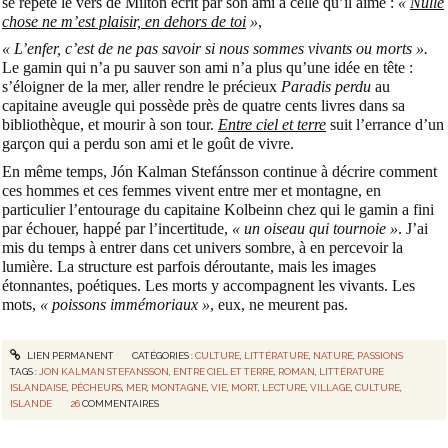
se répète le vers de Milton écrit par son ami à celle qu’il aime :
«
Nulle
chose ne m’est plaisir, en dehors de toi
»
,
« L’enfer, c’est de ne pas savoir si nous sommes vivants ou morts ».
Le gamin qui n’a pu sauver son ami n’a plus qu’une idée en tête :
s’éloigner de la mer, aller rendre le précieux
Paradis perdu
au
capitaine aveugle qui possède près de quatre cents livres dans sa
bibliothèque, et mourir à son tour.
Entre ciel et terre
suit l’errance d’un
garçon qui a perdu son ami et le goût de vivre.
En même temps, Jón Kalman Stefánsson continue à décrire comment
ces hommes et ces femmes vivent entre mer et montagne, en
particulier l’entourage du capitaine Kolbeinn chez qui le gamin a fini
par échouer, happé par l’incertitude,
« un oiseau qui tournoie »
. J’ai
mis du temps à entrer dans cet univers sombre, à en percevoir la
lumière. La structure est parfois déroutante, mais les images
étonnantes, poétiques. Les morts y accompagnent les vivants. Les
mots,
« poissons immémoriaux »
, eux, ne meurent pas.
LIEN PERMANENT
CATÉGORIES :
CULTURE
,
LITTÉRATURE
,
NATURE
,
PASSIONS
TAGS :
JON KALMAN STEFANSSON
,
ENTRE CIEL ET TERRE
,
ROMAN
,
LITTÉRATURE
ISLANDAISE
,
PÊCHEURS
,
MER
,
MONTAGNE
,
VIE
,
MORT
,
LECTURE
,
VILLAGE
,
CULTURE
,
ISLANDE
26
COMMENTAIRES