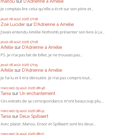
manou
sur
D'Adrienne à Amélie
Je comptais lire celui qu'elle a écrit sur son père et...
jeudi 06
août 2026
17h18
Zoë Lucider
sur
D'Adrienne à Amélie
J'avais entendu Amélie Nothomb présenter son livre à La...
jeudi 06
août 2026
17h16
Aifelle
sur
D'Adrienne à Amélie
PS. Je n'ai pas fait de billet, je ne trouvais pas...
jeudi 06
août 2026
17h15
Aifelle
sur
D'Adrienne à Amélie
Je l'ai lu et il m'a déroutée. Je n'ai pas compris tout...
mercredi 05
août 2026
08h46
Tania
sur
Un enchantement
Ces extraits de sa correspondance m'ont beaucoup plu,...
mercredi 05
août 2026
08h41
Tania
sur
Deux Spilliaert
Avec plaisir, Manou. Ensor et Spilliaert sont les deux...
mercredi 05
août 2026
08h17