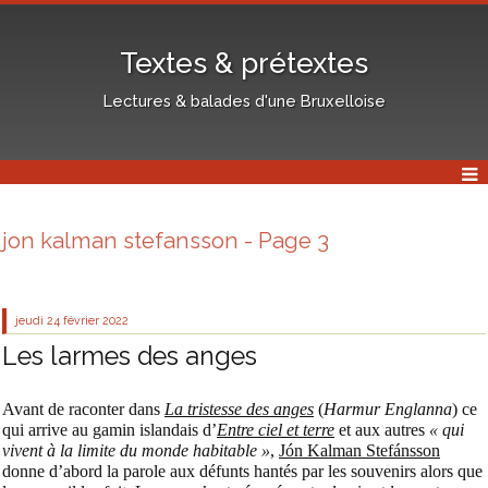
Textes & prétextes
Lectures & balades d'une Bruxelloise
jon kalman stefansson - Page 3
jeudi 24
février 2022
Les larmes des anges
Avant de raconter dans
La tristesse des anges
(
Harmur Englanna
) ce
qui arrive au gamin islandais d’
Entre ciel et terre
et aux autres
« qui
vivent à la limite du monde habitable »
,
Jón Kalman Stefánsson
donne d’abord la parole aux défunts hantés par les souvenirs alors que