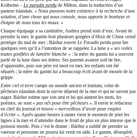
Kolbeinn –
Le paradis perdu
de Milton, dans la traduction d’un
pasteur islandais.
« Nous passons notre existence à la recherche d’une
solution, d’une chose qui nous console, nous apporte le bonheur et
éloigne de nous tous les maux. »
Chaque équipage a sa cantinière, Andrea prend soin d’eux. Avant de
prendre la mer, le gamin boit plusieurs gorgées d’élixir de Chine censé
protéger du mal de mer ; Bárður rouvre
Le Paradis perdu
pour lire
quelques vers qu’il a l’intention de se rappeler. La lune a
« ses voiles
toutes gonflées de lumière blanche »
: la mère du gamin lui a souvent
parlé de la lune dans ses lettres. Ses parents avaient soif de lire,
d’apprendre, puis son père est mort en mer, les enfants ont été
séparés ; la mère du gamin lui a beaucoup écrit avant de mourir de la
grippe.
Entre ciel et terre
campe un monde ancien et lointain, celui de
pêcheurs islandais dont la survie dépend de la mer et qui ne savent pas
nager. Bárður estime que son ami et lui qui aiment les mots, les
poèmes, ne sont
« pas nés pour être pêcheurs ».
Il envie le rédacteur
en chef du journal et trouve
« merveilleux d’avoir pour emploi
d’écrire »
. Après quatre heures à ramer vient le moment de jeter les
lignes à la mer et d’attendre dans le froid de plus en plus intense
que le
poisson morde. Puis c’est le drame : Bárður a oublié de prendre sa
vareuse et personne ne pourra lui venir en aide. Le gamin, désespéré,