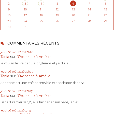
2
3
4
5
6
7
8
9
10
11
12
13
14
15
16
17
18
19
20
21
22
23
24
25
26
27
28
29
30
31
COMMENTAIRES RÉCENTS
jeudi 06
août 2026
20h26
Tania
sur
D'Adrienne à Amélie
Je voulais le lire depuis longtemps et j'ai dû le...
jeudi 06
août 2026
20h21
Tania
sur
D'Adrienne à Amélie
Adrienne est une enfant sensible et attachante dans sa...
jeudi 06
août 2026
20h17
Tania
sur
D'Adrienne à Amélie
Dans "Premier sang", elle fait parler son père, le "je"...
jeudi 06
août 2026
17h53