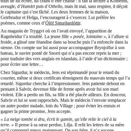
train de lui écrire, lui craint d’être chassé : il fait la lecture à Kolbeinn,
aveugle, d’
Hamlet
puis d’
Othello
, mais lit mal, sans respirer, il déçoit
le capitaine qui s’est fâché. Les deux femmes de la maison,
Geirbrudur et Helga, l’encouragent à s’exercer. Lui préfère les
poèmes, comme ceux d’
Ólöf Sigurðardóttir
.
Au magasin de Tryggvi où on l’avait envoyé, l’apparition de
Ragnheidur l’a troublé. La jeune fille
« posée, lointaine »
, à l’allure si
froide, a glissé une friandise dans sa bouche puis l’a enfoncée dans la
sienne. On compte sur lui aussi pour accompagner Brynjolfur à son
bateau, le navire ponté de Snorri qui n’a pas encore repris la mer ;
pour traduire des vers anglais en islandais, à l’aide d’un dictionnaire ;
pour écrire une lettre…
Chez Sigurdur, le médecin, Jens est réprimandé pour le retard du
courrier, même si deux certificats témoignent du mauvais temps qui l’a
retardé. Sigurdur cherche à l’impressionner. Jens patiente debout en
pensant à Salvör, devenue fille de ferme après avoir fui son mari
violent. Elle a perdu un fils, sa fille a été placée ailleurs. En douceur,
Salvör et lui se sont rapprochés. Mais le médecin l’envoie remplacer
un autre postier malade, loin du Village ; pour éviter les ennuis et
gagner la prime promise, Jens accepte.
« La neige tombe si dru, écrit le gamin, qu’elle relie le ciel à la
terre. »
Il pense à sa sœur perdue, Lilja. Il relit les lettres de sa mère
qu’il comprend mieux maintenant. De son frère, il n’a aucune