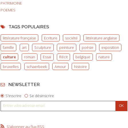
PATRIMOINE
POEMES
TAGS POPULAIRES
littérature française
Ecriture
société
littérature anglaise
famille
art
Sculpture
peinture
poésie
exposition
culture
roman
Essai
Récit
belgique
nature
bruxelles
schaerbeek
Amour
histoire
NEWSLETTER
S'inscrire
Se désinscrire
S'abonner au flux RSS