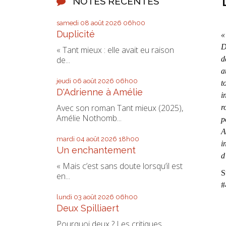
NOTES RÉCENTES
samedi 08
août 2026
06h00
Duplicité
«
D
« Tant mieux : elle avait eu raison
d
de...
a
jeudi 06
août 2026
06h00
t
D'Adrienne à Amélie
i
Avec son roman Tant mieux (2025),
r
Amélie Nothomb...
p
A
mardi 04
août 2026
18h00
i
Un enchantement
d
« Mais c’est sans doute lorsqu’il est
S
en...
#
lundi 03
août 2026
06h00
Deux Spilliaert
Pourquoi deux ? Les critiques