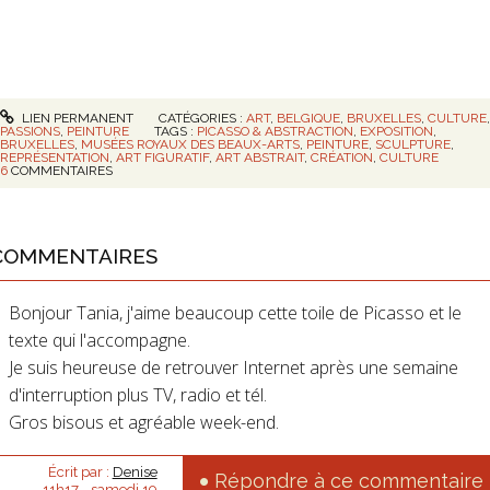
LIEN PERMANENT
CATÉGORIES :
ART
,
BELGIQUE
,
BRUXELLES
,
CULTURE
PASSIONS
,
PEINTURE
TAGS :
PICASSO & ABSTRACTION
,
EXPOSITION
,
BRUXELLES
,
MUSÉES ROYAUX DES BEAUX-ARTS
,
PEINTURE
,
SCULPTURE
,
REPRÉSENTATION
,
ART FIGURATIF
,
ART ABSTRAIT
,
CRÉATION
,
CULTURE
6
COMMENTAIRES
COMMENTAIRES
Bonjour Tania, j'aime beaucoup cette toile de Picasso et le
texte qui l'accompagne.
Je suis heureuse de retrouver Internet après une semaine
d'interruption plus TV, radio et tél.
Gros bisous et agréable week-end.
Écrit par :
Denise
Répondre à ce commentaire
11h17
-
samedi 19