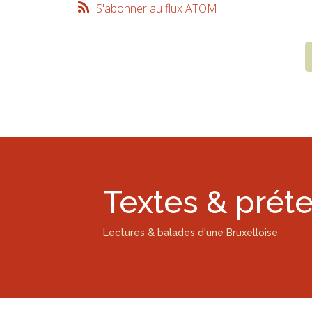
S'abonner au flux ATOM
Textes & prét
Lectures & balades d'une Bruxelloise