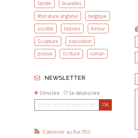
famille
bruxelles
littérature anglaise
belgique
société
histoire
Amour
Sculpture
exposition
poésie
Ecriture
roman
NEWSLETTER
S'inscrire
Se désinscrire
S'abonner au flux RSS