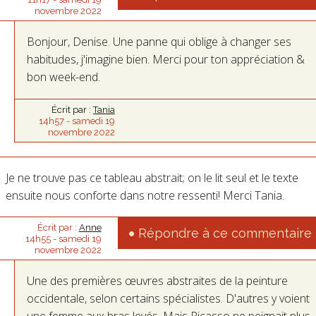
novembre 2022
Bonjour, Denise. Une panne qui oblige à changer ses
habitudes, j'imagine bien. Merci pour ton appréciation &
bon week-end.
Écrit par :
Tania
14h57
-
samedi 19
novembre 2022
Je ne trouve pas ce tableau abstrait; on le lit seul et le texte
ensuite nous conforte dans notre ressenti! Merci Tania.
Écrit par :
Anne
Répondre à ce commentaire
14h55
-
samedi 19
novembre 2022
Une des premières œuvres abstraites de la peinture
occidentale, selon certains spécialistes. D'autres y voient
une femme aux bras levés. Mais Picasso ne peignait plus