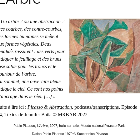
 Un arbre ? ou une abstraction ?
es courbes, des contre-courbes,
es formes humaines se mêlent
ux formes végétales. Deux
onalités rassurent : des verts pour
ndiquer le feuillage et des bruns
ose sable pour les troncs et le
ourtour de l’arbre.
u sommet, une ouverture bleue
ndique le ciel. Ce sont nos points
’ancrage dans le réel. […] »
uite à lire ici :
Picasso & Abstraction
, podcasts/
transcriptions
, Episode
4, Textes de Jennifer Batla © MRBAB 2022
Pablo Picasso,
L'Arbre
, 1907, huile sur toile, Musée national Picasso-Paris,
Dation Pablo Picasso 1979 © Succession Picasso