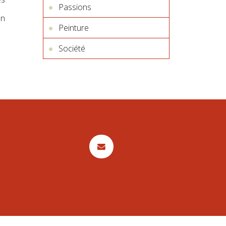
Passions
on
Peinture
Société