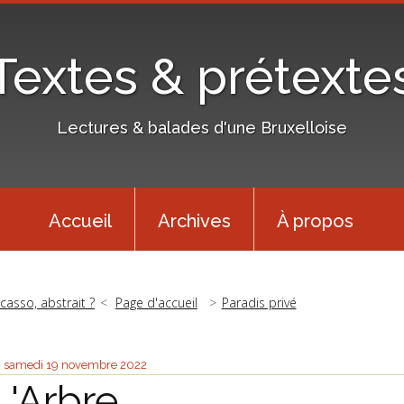
Textes & prétexte
Lectures & balades d'une Bruxelloise
Accueil
Archives
À propos
icasso, abstrait ?
Page d'accueil
Paradis privé
samedi 19
novembre 2022
L'Arbre