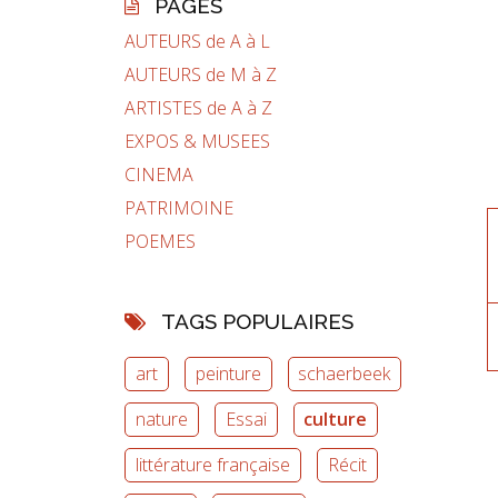
PAGES
AUTEURS de A à L
AUTEURS de M à Z
ARTISTES de A à Z
EXPOS & MUSEES
CINEMA
PATRIMOINE
POEMES
TAGS POPULAIRES
art
peinture
schaerbeek
nature
Essai
culture
littérature française
Récit