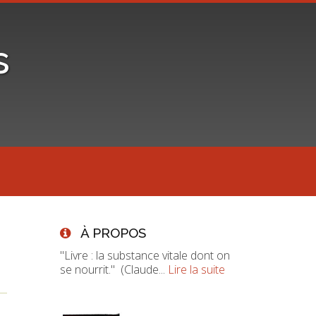
s
À PROPOS
"Livre : la substance vitale dont on
se nourrit." (Claude...
Lire la suite