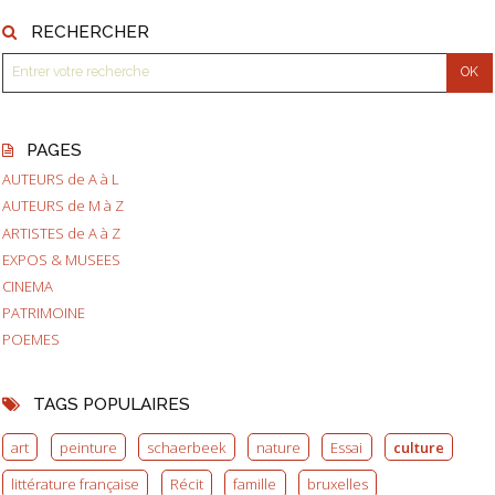
RECHERCHER
PAGES
AUTEURS de A à L
AUTEURS de M à Z
ARTISTES de A à Z
EXPOS & MUSEES
CINEMA
PATRIMOINE
POEMES
TAGS POPULAIRES
art
peinture
schaerbeek
nature
Essai
culture
littérature française
Récit
famille
bruxelles