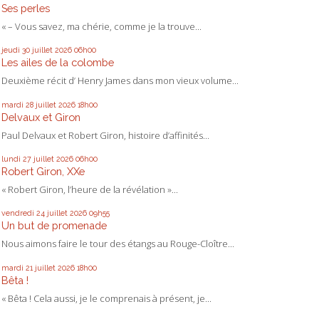
Ses perles
« – Vous savez, ma chérie, comme je la trouve...
jeudi 30
juillet 2026
06h00
Les ailes de la colombe
Deuxième récit d’ Henry James dans mon vieux volume...
mardi 28
juillet 2026
18h00
Delvaux et Giron
Paul Delvaux et Robert Giron, histoire d’affinités...
lundi 27
juillet 2026
06h00
Robert Giron, XXe
« Robert Giron, l’heure de la révélation »...
vendredi 24
juillet 2026
09h55
Un but de promenade
Nous aimons faire le tour des étangs au Rouge-Cloître...
mardi 21
juillet 2026
18h00
Bêta !
« Bêta ! Cela aussi, je le comprenais à présent, je...