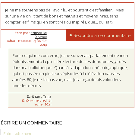
Je ne me souviens pas de l'avoir lu, et pourtant c'est familier... Mais
sur une vie on lit tant de bons et mauvais et moyens livres, sans
compter les films qui en sont tirés ou inspirés, que... qui sait?
Écrit par :
Edmée De
Répondre à ce commentaire
Xhavée
10h01
-
mercredi 13
février
2019
Pour ce qui me concerne, je me souvenais parfaitement de mon
éblouissement à la première lecture de ces deux tomes gardés
dans ma bibliothèque . Quant à l'adaptation cinématographique,
qui est passée en plusieurs épisodes à la télévision dans les
années 80, je ne l'ai pas vue, mais je la regarderais volontiers
pour les décors.
Écrit par :
Tania
12h09
-
mercredi 13
février 2019
ÉCRIRE UN COMMENTAIRE