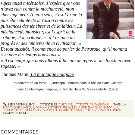
sujets aussi misérables. J’espère que vous
n’avez rien contre la méchanceté, mon
cher ingénieur. A mon sens, c’est l’arme la
plus étincelante de la raison contre les
puissances des ténèbres et de la laideur. La
méchanceté, monsieur, est l’esprit de la
critique, et la critique est à l’origine du
progrès et des lumières de la civilisation. »
Et tout aussitôt, il commença de parler de Pétrarque, qu’il nomma
« le père des temps nouveaux ».
« Il est temps que nous allions à la cure de repos », dit Joachim avec
sagesse. »
Thomas Mann,
La montagne magique
En couverture du tome 1, Christoph Eichhorn dans le rôle de Hans Castorp
dans
La Montagne magique
, un film de Hans W. Geissendörfer (1982)
LIEN PERMANENT
CATÉGORIES :
CULTURE
,
LITTÉRATURE
,
PASSIONS
TAGS :
LA
MONTAGNE MAGIQUE
,
ROMAN
,
LITTÉRATURE ALLEMANDE
,
DAVOS
,
SANATORIUM
,
TUBERCULOSE
,
RENCONTRES
,
ROMAN D'APPRENTISSAGE
,
CULTURE
,
MANN THOMAS
2
COMMENTAIRES
COMMENTAIRES