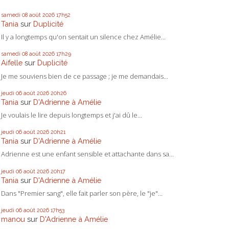
samedi 08
août 2026
17h52
Tania
sur
Duplicité
Il y a longtemps qu'on sentait un silence chez Amélie...
samedi 08
août 2026
17h29
Aifelle
sur
Duplicité
Je me souviens bien de ce passage ; je me demandais...
jeudi 06
août 2026
20h26
Tania
sur
D'Adrienne à Amélie
Je voulais le lire depuis longtemps et j'ai dû le...
jeudi 06
août 2026
20h21
Tania
sur
D'Adrienne à Amélie
Adrienne est une enfant sensible et attachante dans sa...
jeudi 06
août 2026
20h17
Tania
sur
D'Adrienne à Amélie
Dans "Premier sang", elle fait parler son père, le "je"...
jeudi 06
août 2026
17h53
manou
sur
D'Adrienne à Amélie