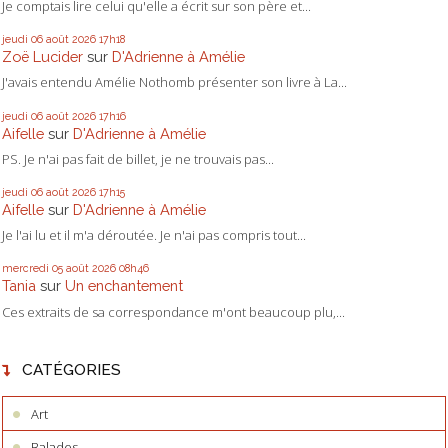
Je comptais lire celui qu'elle a écrit sur son père et...
jeudi 06
août 2026
17h18
Zoë Lucider
sur
D'Adrienne à Amélie
J'avais entendu Amélie Nothomb présenter son livre à La...
jeudi 06
août 2026
17h16
Aifelle
sur
D'Adrienne à Amélie
PS. Je n'ai pas fait de billet, je ne trouvais pas...
jeudi 06
août 2026
17h15
Aifelle
sur
D'Adrienne à Amélie
Je l'ai lu et il m'a déroutée. Je n'ai pas compris tout...
mercredi 05
août 2026
08h46
Tania
sur
Un enchantement
Ces extraits de sa correspondance m'ont beaucoup plu,...
CATÉGORIES
Art
Balades