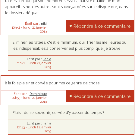
ratées surtout qui sont nombreuses vu la pauvre qualité de mon
appareil - sinon les autres sont sauvegardées sur le disque dur, dans
le dossier adéquat -
Écrit par :
niki
Répondre à ce commentaire
10h52
-
lundi 21
janvier
2019
Eliminer les ratées, c'est le minimum, oui. Trier les meilleures ou
les indispensables à conserver est plus compliqué, je trouve.
Écrit par :
Tania
11h41
-
lundi 21
janvier
2019
à la fois plaisir et corvée pour moi ce genre de chose
Écrit par :
Dominique
Répondre à ce commentaire
10h55
-
lundi 21
janvier
2019
Plaisir de se souvenir, corvée d'y passer du temps ?
Écrit par :
Tania
11h43
-
lundi 21
janvier
2019