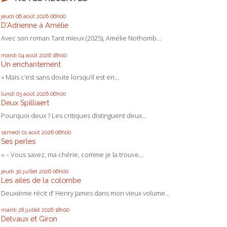
jeudi 06
août 2026
06h00
D'Adrienne à Amélie
Avec son roman Tant mieux (2025), Amélie Nothomb...
mardi 04
août 2026
18h00
Un enchantement
« Mais c’est sans doute lorsqu’il est en...
lundi 03
août 2026
06h00
Deux Spilliaert
Pourquoi deux ? Les critiques distinguent deux...
samedi 01
août 2026
06h00
Ses perles
« – Vous savez, ma chérie, comme je la trouve...
jeudi 30
juillet 2026
06h00
Les ailes de la colombe
Deuxième récit d’ Henry James dans mon vieux volume...
mardi 28
juillet 2026
18h00
Delvaux et Giron