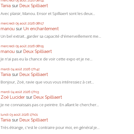
mercredi 05
août 2026
08h41
Tania
sur
Deux Spilliaert
Avec plaisir, Manou. Ensor et Spilliaert sont les deux...
mercredi 05
août 2026
08h17
manou
sur
Un enchantement
Un bel extrait...garder sa capacité d'émerveillement me...
mercredi 05
août 2026
08h15
manou
sur
Deux Spilliaert
Je n'ai pas eu la chance de voir cette expo et je ne...
mardi 04
août 2026
17h42
Tania
sur
Deux Spilliaert
Bonjour, Zoë, ravie que vous vous intéressiez à cet...
mardi 04
août 2026
17h13
Zoë Lucider
sur
Deux Spilliaert
Je ne connaissais pas ce peintre. En allant le chercher...
lundi 03
août 2026
17h01
Tania
sur
Deux Spilliaert
Très étrange, c'est le contraire pour moi, en général je...