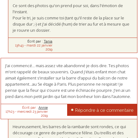
Ce sont des photos qu'on prend pour soi, dans l'émotion de
l'instant.
Pour le tri, je suis comme toi (tant qu'il reste de la place sur le
disque dur ;-) et j'ai décidé (hum) de trier au fur et à mesure que
je rouvre un dossier.
Écrit par :
Tania
13h43
-
mardi 22
janvier
2019
J'ai commencé... mais assez vite abandonné je dois dire. Tes photos
m'ont rappelé de beaux souvenirs. Quand j'étais enfant mon chat
aimait également s'installer sur la barre d'appui du balcon de notre
appartement...au 5e étage à Paris. Plus personne ne respirait ! Je
pense que la fleur qui s'ouvre est une échinacée pourpre. J'en ai un
pied dans mon petit jardin qui fait mon bonheur loin dans l'automne.
Écrit par :
Annie
Répondre à ce commentaire
17h23
-
mercredi 23
janvier
2019
Heureusement, les barres de la rambarde sont rondes, ce qui
décourage ce genre de performance féline. Du treillis et des