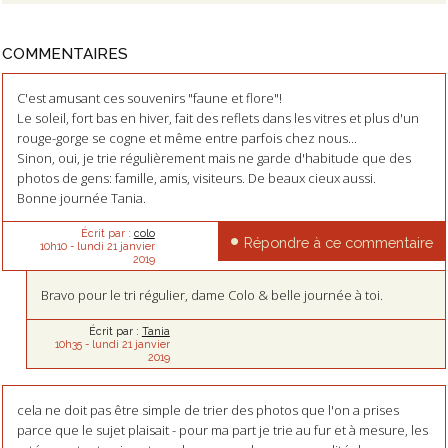
COMMENTAIRES
C'est amusant ces souvenirs "faune et flore"!
Le soleil, fort bas en hiver, fait des reflets dans les vitres et plus d'un
rouge-gorge se cogne et même entre parfois chez nous...
Sinon, oui, je trie régulièrement mais ne garde d'habitude que des
photos de gens: famille, amis, visiteurs. De beaux cieux aussi.
Bonne journée Tania.
Écrit par :
colo
Répondre à ce commentaire
10h10
-
lundi 21
janvier
2019
Bravo pour le tri régulier, dame Colo & belle journée à toi.
Écrit par :
Tania
10h35
-
lundi 21
janvier
2019
cela ne doit pas être simple de trier des photos que l'on a prises
parce que le sujet plaisait - pour ma part je trie au fur et à mesure, les