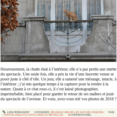
Heureusement, la chatte était à l’intérieur, elle n’a pas perdu une miette
du spectacle. Une seule fois, elle a pris la vie d’une fauvette venue se
poser juste à côté d’elle. Un jour, elle a ramené une mésange, intacte, à
l’intérieur ; j’ai mis quelque temps à la capturer pour la rendre à la
nature. Quant à ce chat roux-ci, il s’est laissé photographier,
imperturbable, bien placé pour guetter le retour de ses maîtres et jouir
du spectacle de l’avenue. Et vous, a
vez-vous trié vos photos de 2018 ?
LIEN PERMANENT
CATÉGORIES :
BELGIQUE
,
BRUXELLES
,
NATURE
,
PASSIONS
TAGS
:
PHOTOS
,
INSOLITE
,
CHATS
,
OISEAUX
,
BRUXELLES
28
COMMENTAIRES