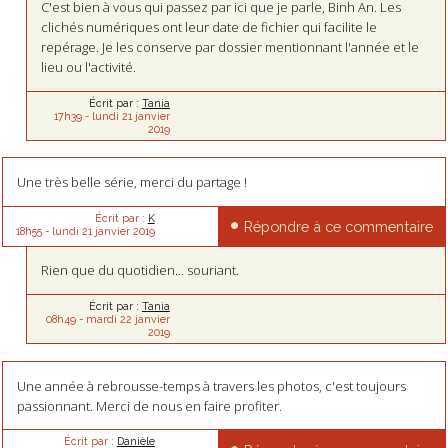
C'est bien à vous qui passez par ici que je parle, Binh An. Les
clichés numériques ont leur date de fichier qui facilite le
repérage. Je les conserve par dossier mentionnant l'année et le
lieu ou l'activité.
Écrit par :
Tania
17h39
-
lundi 21
janvier
2019
Une très belle série, merci du partage !
Écrit par :
K
Répondre à ce commentaire
18h55
-
lundi 21
janvier 2019
Rien que du quotidien… souriant.
Écrit par :
Tania
08h49
-
mardi 22
janvier
2019
Une année à rebrousse-temps à travers les photos, c'est toujours
passionnant. Merci de nous en faire profiter.
Écrit par :
Danièle