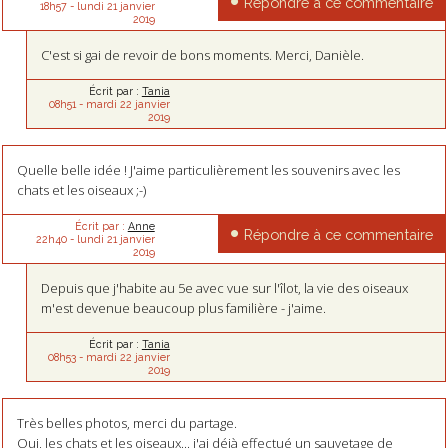
Répondre à ce commentaire
18h57
-
lundi 21
janvier
2019
C'est si gai de revoir de bons moments. Merci, Danièle.
Écrit par :
Tania
08h51
-
mardi 22
janvier
2019
Quelle belle idée ! J'aime particulièrement les souvenirs avec les
chats et les oiseaux ;-)
Écrit par :
Anne
Répondre à ce commentaire
22h40
-
lundi 21
janvier
2019
Depuis que j'habite au 5e avec vue sur l'îlot, la vie des oiseaux
m'est devenue beaucoup plus familière - j'aime.
Écrit par :
Tania
08h53
-
mardi 22
janvier
2019
Très belles photos, merci du partage.
Oui, les chats et les oiseaux... j'ai déjà effectué un sauvetage de