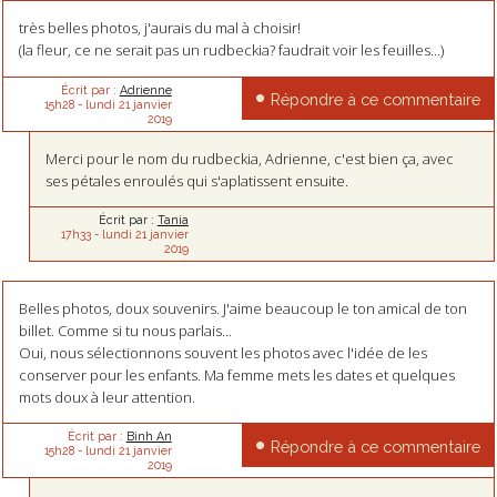
très belles photos, j'aurais du mal à choisir!
(la fleur, ce ne serait pas un rudbeckia? faudrait voir les feuilles...)
Écrit par :
Adrienne
Répondre à ce commentaire
15h28
-
lundi 21
janvier
2019
Merci pour le nom du rudbeckia, Adrienne, c'est bien ça, avec
ses pétales enroulés qui s'aplatissent ensuite.
Écrit par :
Tania
17h33
-
lundi 21
janvier
2019
Belles photos, doux souvenirs. J'aime beaucoup le ton amical de ton
billet. Comme si tu nous parlais...
Oui, nous sélectionnons souvent les photos avec l'idée de les
conserver pour les enfants. Ma femme mets les dates et quelques
mots doux à leur attention.
Écrit par :
Binh An
Répondre à ce commentaire
15h28
-
lundi 21
janvier
2019