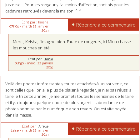
justesse... Pour les rongeurs, j'ai moins d'affection, tant pis pour les
cadavres retrouvés devant la maison. ^_^
Écrit par :
keisha
Répondre à ce commentaire
07h09
-
mardi 22
janvier
2019
Merci, Keisha, j'imagine bien. Faute de rongeurs, ici Mina chasse
les mouches en été.
Écrit par :
Tania
08h56
-
mardi 22
janvier
2019
Voilà des photos intéressantes, toutes attachées à un souvenir, ce
sont celles que l'on a le plus de plaisir à regarder. Je n'ai pas réussi à
faire le tri cette année ; je me promets toutes les semaines de le faire
et il y a toujours quelque chose de plus urgent. L'abondance de
photos permise par le numérique a son revers. On est vite noyée
dans la masse.
Écrit par :
Aifelle
Répondre à ce commentaire
13h35
-
mardi 22
janvier
2019