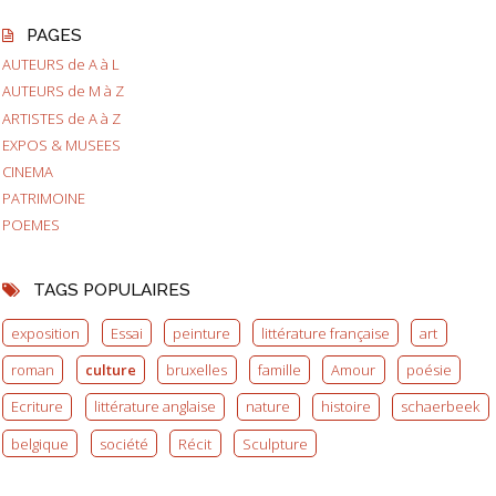
PAGES
AUTEURS de A à L
AUTEURS de M à Z
ARTISTES de A à Z
EXPOS & MUSEES
CINEMA
PATRIMOINE
POEMES
TAGS POPULAIRES
exposition
Essai
peinture
littérature française
art
roman
culture
bruxelles
famille
Amour
poésie
Ecriture
littérature anglaise
nature
histoire
schaerbeek
belgique
société
Récit
Sculpture