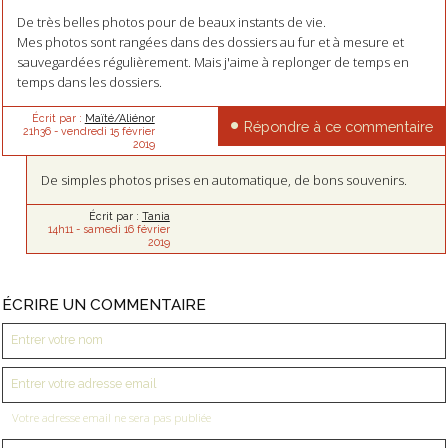
De très belles photos pour de beaux instants de vie.
Mes photos sont rangées dans des dossiers au fur et à mesure et
sauvegardées régulièrement. Mais j'aime à replonger de temps en
temps dans les dossiers.
Écrit par :
Maïté/Aliénor
Répondre à ce commentaire
21h36
-
vendredi 15
février
2019
De simples photos prises en automatique, de bons souvenirs.
Écrit par :
Tania
14h11
-
samedi 16
février
2019
ÉCRIRE UN COMMENTAIRE
Votre adresse email ne sera pas publiée