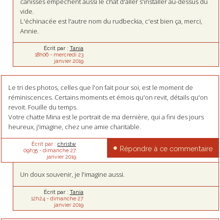
canisses empêchent aussi le chat d'aller s'installer au-dessus du
vide.
L'échinacée est l'autre nom du rudbeckia, c'est bien ça, merci,
Annie.
Écrit par :
Tania
18h06
-
mercredi 23
janvier 2019
Le tri des photos, celles que l'on fait pour soi, est le moment de
réminiscences. Certains moments et émois qu'on revit, détails qu'on
revoit. Fouille du temps.
Votre chatte Mina est le portrait de ma dernière, qui a fini des jours
heureux, j'imagine, chez une amie charitable.
Écrit par :
christw
Répondre à ce commentaire
09h35
-
dimanche 27
janvier 2019
Un doux souvenir, je l'imagine aussi.
Écrit par :
Tania
12h24
-
dimanche 27
janvier 2019