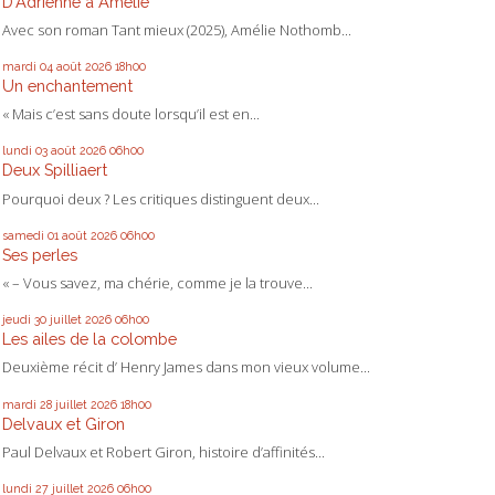
D'Adrienne à Amélie
Avec son roman Tant mieux (2025), Amélie Nothomb...
mardi 04
août 2026
18h00
Un enchantement
« Mais c’est sans doute lorsqu’il est en...
lundi 03
août 2026
06h00
Deux Spilliaert
Pourquoi deux ? Les critiques distinguent deux...
samedi 01
août 2026
06h00
Ses perles
« – Vous savez, ma chérie, comme je la trouve...
jeudi 30
juillet 2026
06h00
Les ailes de la colombe
Deuxième récit d’ Henry James dans mon vieux volume...
mardi 28
juillet 2026
18h00
Delvaux et Giron
Paul Delvaux et Robert Giron, histoire d’affinités...
lundi 27
juillet 2026
06h00