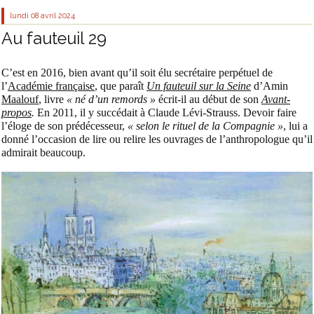
lundi 08
avril 2024
Au fauteuil 29
C’est en 2016, bien avant qu’il soit élu secrétaire perpétuel de
l’
Académie française
, que paraît
Un fauteuil sur la Seine
d’Amin
Maalouf
, livre
« né d’un remords »
écrit-il au début de son
Avant-
propos
.
En 2011, il y succédait à Claude Lévi-Strauss. Devoir faire
l’éloge de son prédécesseur,
« selon le rituel de la Compagnie »
, lui a
donné l’occasion de lire ou relire les ouvrages de l’anthropologue
qu’il
admirait beaucoup
.