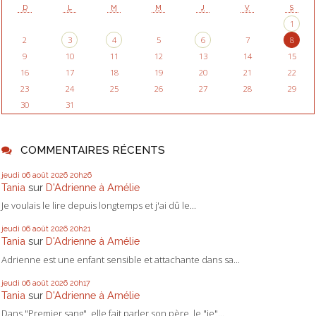
D
L
M
M
J
V
S
1
2
3
4
5
6
7
8
9
10
11
12
13
14
15
16
17
18
19
20
21
22
23
24
25
26
27
28
29
30
31
COMMENTAIRES RÉCENTS
jeudi 06
août 2026
20h26
Tania
sur
D'Adrienne à Amélie
Je voulais le lire depuis longtemps et j'ai dû le...
jeudi 06
août 2026
20h21
Tania
sur
D'Adrienne à Amélie
Adrienne est une enfant sensible et attachante dans sa...
jeudi 06
août 2026
20h17
Tania
sur
D'Adrienne à Amélie
Dans "Premier sang", elle fait parler son père, le "je"...