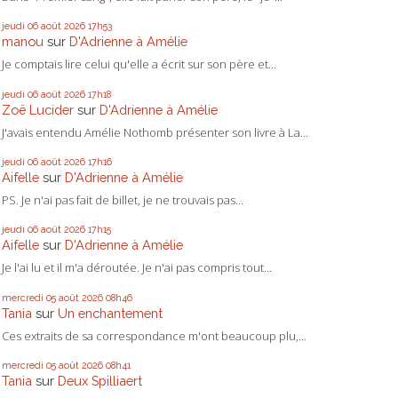
jeudi 06
août 2026
17h53
manou
sur
D'Adrienne à Amélie
Je comptais lire celui qu'elle a écrit sur son père et...
jeudi 06
août 2026
17h18
Zoë Lucider
sur
D'Adrienne à Amélie
J'avais entendu Amélie Nothomb présenter son livre à La...
jeudi 06
août 2026
17h16
Aifelle
sur
D'Adrienne à Amélie
PS. Je n'ai pas fait de billet, je ne trouvais pas...
jeudi 06
août 2026
17h15
Aifelle
sur
D'Adrienne à Amélie
Je l'ai lu et il m'a déroutée. Je n'ai pas compris tout...
mercredi 05
août 2026
08h46
Tania
sur
Un enchantement
Ces extraits de sa correspondance m'ont beaucoup plu,...
mercredi 05
août 2026
08h41
Tania
sur
Deux Spilliaert