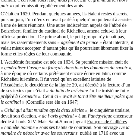
pair »
qui réunissait régulièrement des amis.
C’était en 1629. Pendant quelques années, ils étaient restés discrets,
puis un jour, l’un d’eux en avait parlé à quelqu’un qui tenait à assister
à une de leurs réunions. Une autre indiscrétion auprès de l’abbé de
Boisrobert
, familier du cardinal de Richelieu, amena celui-ci à leur
offrir sa protection. De prime abord, le petit groupe n’y tenait pas,
mais les rassemblements sans
« agrément du prince »
étant interdits, il
valait mieux accepter, d’autant plus qu’ils pourraient librement fixer la
forme et les règles de leur compagnie.
L’Académie française est née en 1634. Sa première mission était de
« généraliser l’usage du français dans tous les domaines du savoir »
,
à une époque où certains préféraient encore écrire en latin, comme
Richelieu lui-même. Il fut vexé qu’un excellent latiniste de
l’Académie, le deuxième de la lignée 29, ait décrété à la lecture d’un
de ses textes que c’était
« du latin de bréviaire ! »
Le troisième fut
«
préféré à Corneille ».
Celui-ci
« avait le tort d’être meilleur poète que
le cardinal »
(Corneille sera élu en 1647).
« Celui qui allait renaître après deux siècles »
, le cinquième titulaire,
devait son élection,
« de l’avis général »
à un
Panégyrique
encenseur
dédié à Louis XIV. Mais Saint-Simon jugeait
François de Callières
« honnête homme »
sous ses habits de courtisan. Son ouvrage
De la
manière de négocier avec les souverains
, publié en 1716 avec un