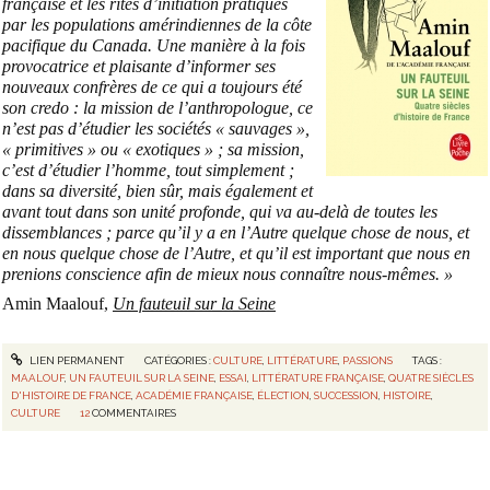
française et les rites d’initiation pratiqués
par les populations amérindiennes de la côte
pacifique du Canada. Une manière à la fois
provocatrice et plaisante d’informer ses
nouveaux confrères de ce qui a toujours été
son credo : la mission de l’anthropologue, ce
n’est pas d’étudier les sociétés « sauvages »,
« primitives » ou « exotiques » ; sa mission,
c’est d’étudier l’homme, tout simplement ;
dans sa diversité, bien sûr, mais également et
avant tout dans son unité profonde, qui va au-delà de toutes les
dissemblances ; parce qu’il y a en l’Autre quelque chose de nous, et
en nous quelque chose de l’Autre, et qu’il est important que nous en
prenions conscience afin de mieux nous connaître nous-mêmes. »
Amin Maalouf,
Un fauteuil sur la Seine
LIEN PERMANENT
CATÉGORIES :
CULTURE
,
LITTÉRATURE
,
PASSIONS
TAGS :
MAALOUF
,
UN FAUTEUIL SUR LA SEINE
,
ESSAI
,
LITTÉRATURE FRANÇAISE
,
QUATRE SIÈCLES
D'HISTOIRE DE FRANCE
,
ACADÉMIE FRANÇAISE
,
ÉLECTION
,
SUCCESSION
,
HISTOIRE
,
CULTURE
12
COMMENTAIRES