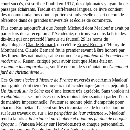
court succès, est sorti de l’oubli en 1917, des diplomates y ayant lu des
passages éclairants. Traduit en différentes langues, ce livre contient
des recommandations dont la portée est universelle et sert encore de
référence dans de grandes universités et écoles de commerce.
Plus connus aujourd’hui que Joseph Michaud dont Maalouf n’avait pu
parler lors de sa réception à l’Académie, on trouvera dans la liste des
dix-huit qui ont précédé l’auteur au fauteuil 29 les noms du
physiologiste
Claude Bernard
, du célèbre
Ernest Renan
, d’Henry de
Montherlant
. Claude Bernard fut le premier savant à être honoré par
des funérailles nationales, salué comme le
« fondateur de la médecine
moderne ».
Renan, critiqué pour avoir écrit que Jésus était un
« homme incomparable »
, souffre encore de sa réputation d’
« ennemi
juré du christianisme ».
Ces
Quatre siècles d’histoire de France
traversés avec Amin Maalouf
pour guide n’ont rien d’ennuyeux ni d’académique (au sens péjoratif).
Un fauteuil sur la Seine
est d’une lecture très agréable.
Sans vouloir ni
« réhabiliter »
ses prédécesseurs les moins intéressants ni parler d’eux
de manière impersonnelle, l’auteur se montre plein d’empathie pour
chacun. En mettant l’accent sur les circonstances de leur élection ou
sur leurs travaux ou sur
« les péripéties de leur existence »
, Maalouf
rend à la fois
« la texture si particulière et à jamais perdue de chaque
époque »
(Vanessa Moley sur
Herodote.net
) et chaque personnalité,
tout en montrant l’évolution de l’Académie française.