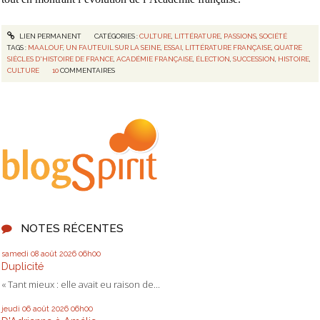
LIEN PERMANENT
CATÉGORIES :
CULTURE
,
LITTÉRATURE
,
PASSIONS
,
SOCIÉTÉ
TAGS :
MAALOUF
,
UN FAUTEUIL SUR LA SEINE
,
ESSAI
,
LITTÉRATURE FRANÇAISE
,
QUATRE
SIÈCLES D'HISTOIRE DE FRANCE
,
ACADÉMIE FRANÇAISE
,
ÉLECTION
,
SUCCESSION
,
HISTOIRE
,
CULTURE
10
COMMENTAIRES
NOTES RÉCENTES
samedi 08
août 2026
06h00
Duplicité
« Tant mieux : elle avait eu raison de...
jeudi 06
août 2026
06h00