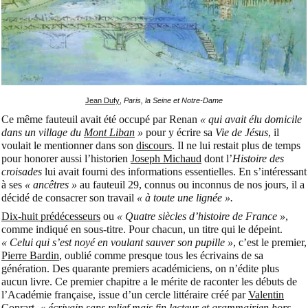
Jean Dufy
,
Paris, la Seine et Notre-Dame
Ce même fauteuil avait été occupé par Renan
« qui avait élu domicile
dans un village du
Mont Liban
»
pour y écrire sa
Vie de Jésus
, il
voulait le mentionner dans son
discours
. Il ne lui restait plus de temps
pour honorer aussi l’historien
Joseph Michaud
dont l’
Histoire des
croisades
lui avait fourni des informations essentielles. En s’intéressant
à ses
« ancêtres »
au fauteuil 29, connus ou inconnus de nos jours, il a
décidé de consacrer son travail
« à toute une lignée ».
Dix-huit prédécesseurs
ou
« Quatre siècles d’histoire de France »
,
comme indiqué en sous-titre. Pour chacun, un titre qui le dépeint.
« Celui qui s’est noyé en voulant sauver son pupille »
, c’est le premier,
Pierre Bardin
, oublié comme presque tous les écrivains de sa
génération. Des quarante premiers académiciens, on n’édite plus
aucun livre. Ce premier chapitre a le mérite de raconter les débuts de
l’Académie française, issue d’un cercle littéraire créé par
Valentin
Conrart
,
« écrivain sans relief mais fin lecteur et grammairien hors