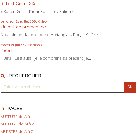
Robert Giron, XXe
« Robert Giron, l’heure de la révélation »...
vendredi 24
juillet 2026
09h55
Un but de promenade
Nous aimons faire le tour des étangs au Rouge-Cloître...
mardi 21
juillet 2026
18h00
Bêta !
« Bêta ! Cela aussi, je le comprenais à présent, je...
RECHERCHER
PAGES
AUTEURS de A à L
AUTEURS de M à Z
ARTISTES de A à Z