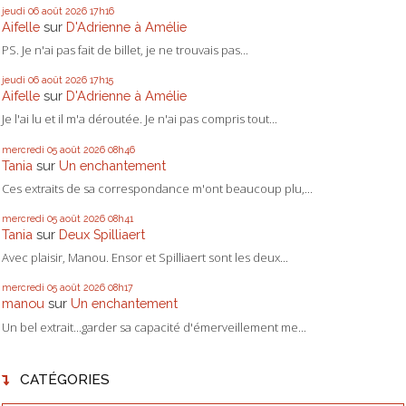
jeudi 06
août 2026
17h16
Aifelle
sur
D'Adrienne à Amélie
PS. Je n'ai pas fait de billet, je ne trouvais pas...
jeudi 06
août 2026
17h15
Aifelle
sur
D'Adrienne à Amélie
Je l'ai lu et il m'a déroutée. Je n'ai pas compris tout...
mercredi 05
août 2026
08h46
Tania
sur
Un enchantement
Ces extraits de sa correspondance m'ont beaucoup plu,...
mercredi 05
août 2026
08h41
Tania
sur
Deux Spilliaert
Avec plaisir, Manou. Ensor et Spilliaert sont les deux...
mercredi 05
août 2026
08h17
manou
sur
Un enchantement
Un bel extrait...garder sa capacité d'émerveillement me...
CATÉGORIES