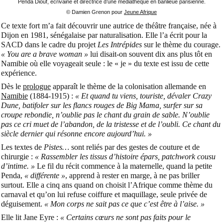
Penda Diouf, écrivaine et directrice d’une médiathèque en banlieue parisienne.
© Damien Grenon pour
Jeune Afrique
Ce texte fort m’a fait découvrir une autrice de théâtre française, née à
Dijon en 1981, sénégalaise par naturalisation. Elle l’a écrit pour la
SACD dans le cadre du projet
Les Intrépides
sur le thème du courage.
« You are a brave woman »
lui disait-on souvent dix ans plus tôt en
Namibie où elle voyageait seule : le « je » du texte est issu de cette
expérience.
Dès le
prologue
apparaît le thème de la colonisation allemande en
Namibie
(1884-1915) :
« Et quand tu viens, touriste, dévaler Crazy
Dune, batifoler sur les flancs rouges de Big Mama, surfer sur sa
croupe rebondie, n’oublie pas le chant du grain de sable. N’oublie
pas ce cri muet de l’abandon, de la tristesse et de l’oubli. Ce chant du
siècle dernier qui résonne encore aujourd’hui. »
Les textes de
Pistes…
sont reliés par des gestes de couture et de
chirurgie :
« Rassembler les tissus d’histoire épars, patchwork cousu
d’intime. »
Le fil du récit commence à la maternelle, quand la petite
Penda,
« différente »
, apprend à rester en marge, à ne pas briller
surtout. Elle a cinq ans quand on choisit l’Afrique comme thème du
carnaval et qu’on lui refuse coiffure et maquillage, seule privée de
déguisement.
« Mon corps ne sait pas ce que c’est être à l’aise. »
Elle lit Jane Eyre :
« Certains cœurs ne sont pas faits pour le