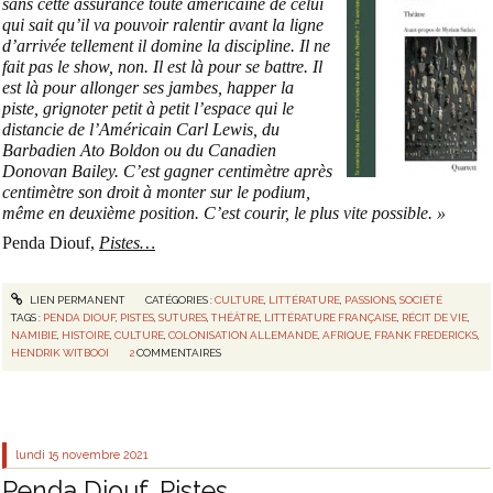
sans cette assurance toute américaine de celui
qui sait qu’il va pouvoir ralentir avant la ligne
d’arrivée tellement il domine la discipline. Il ne
fait pas le show, non. Il est là pour se battre. Il
est là pour allonger ses jambes, happer la
piste, grignoter petit à petit l’espace qui le
distancie de l’Américain Carl Lewis, du
Barbadien Ato Boldon ou du Canadien
Donovan Bailey. C’est gagner centimètre après
centimètre son droit à monter sur le podium,
même en deuxième position. C’est courir, le plus vite possible. »
Penda Diouf,
Pistes…
LIEN PERMANENT
CATÉGORIES :
CULTURE
,
LITTÉRATURE
,
PASSIONS
,
SOCIÉTÉ
TAGS :
PENDA DIOUF
,
PISTES
,
SUTURES
,
THÉÂTRE
,
LITTÉRATURE FRANÇAISE
,
RÉCIT DE VIE
,
NAMIBIE
,
HISTOIRE
,
CULTURE
,
COLONISATION ALLEMANDE
,
AFRIQUE
,
FRANK FREDERICKS
,
HENDRIK WITBOOI
2
COMMENTAIRES
lundi 15
novembre 2021
Penda Diouf, Pistes...