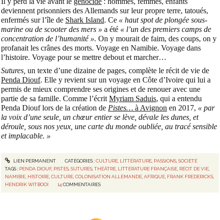
Il y perd la vie avant le
génocide
: hommes, femmes, enfants
deviennent prisonniers des Allemands sur leur propre terre, tatoués,
enfermés sur l’île de
Shark Island
. Ce
« haut spot de plongée sous-
marine ou de scooter des mers »
a été
« l’un des premiers camps de
concentration de l’humanité ».
On y mourait de faim, des coups, on y
profanait les crânes des morts. Voyage en Namibie. Voyage dans
l’histoire. Voyage pour se mettre debout et marcher…
Sutures,
un texte d’une dizaine de pages, complète le récit de vie de
Penda Diouf
. Elle y revient sur un voyage en Côte d’Ivoire qui lui a
permis de mieux comprendre ses origines et de renouer avec une
partie de sa famille. Comme l’écrit
Myriam Saduis
, qui a entendu
Penda Diouf lors de la création de
Pistes…
à Avignon
en 2017,
« par
la voix d’une seule, un chœur entier se lève, dévale les dunes, et
déroule, sous nos yeux, une carte du monde oubliée, au tracé sensible
et implacable. »
LIEN PERMANENT
CATÉGORIES :
CULTURE
,
LITTÉRATURE
,
PASSIONS
,
SOCIÉTÉ
TAGS :
PENDA DIOUF
,
PISTES
,
SUTURES
,
THÉÂTRE
,
LITTÉRATURE FRANÇAISE
,
RÉCIT DE VIE
,
NAMIBIE
,
HISTOIRE
,
CULTURE
,
COLONISATION ALLEMANDE
,
AFRIQUE
,
FRANK FREDERICKS
,
HENDRIK WITBOOI
14
COMMENTAIRES