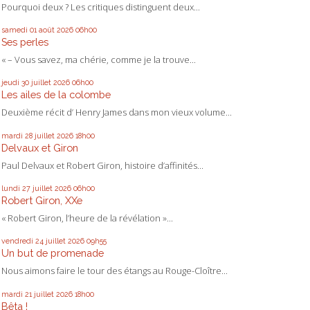
Pourquoi deux ? Les critiques distinguent deux...
samedi 01
août 2026
06h00
Ses perles
« – Vous savez, ma chérie, comme je la trouve...
jeudi 30
juillet 2026
06h00
Les ailes de la colombe
Deuxième récit d’ Henry James dans mon vieux volume...
mardi 28
juillet 2026
18h00
Delvaux et Giron
Paul Delvaux et Robert Giron, histoire d’affinités...
lundi 27
juillet 2026
06h00
Robert Giron, XXe
« Robert Giron, l’heure de la révélation »...
vendredi 24
juillet 2026
09h55
Un but de promenade
Nous aimons faire le tour des étangs au Rouge-Cloître...
mardi 21
juillet 2026
18h00
Bêta !