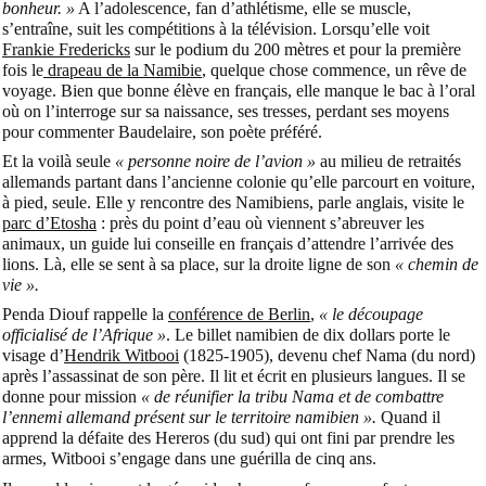
bonheur. »
A l’adolescence, fan d’athlétisme, elle se muscle,
s’entraîne, suit les compétitions à la télévision. Lorsqu’elle voit
Frankie Fredericks
sur le podium du 200 mètres et pour la première
fois le
drapeau de la Namibie
, quelque chose commence, un rêve de
voyage. Bien que bonne élève en français, elle manque le bac à l’oral
où on l’interroge sur sa naissance, ses tresses, perdant ses moyens
pour commenter Baudelaire, son poète préféré.
Et la voilà seule
« personne noire de l’avion »
au milieu de retraités
allemands partant dans l’ancienne colonie qu’elle parcourt
en voiture,
à pied, seule. Elle y rencontre des Namibiens, parle anglais, visite le
parc d’Etosha
: près du point d’eau où viennent s’abreuver les
animaux, un guide lui conseille en français d’attendre l’arrivée des
lions. Là, elle se sent à sa place, sur la droite ligne de son
« chemin de
vie ».
Penda Diouf rappelle la
conférence de Berlin
,
« le découpage
officialisé de l’Afrique »
. Le billet namibien de dix dollars porte le
visage d’
Hendrik Witbooi
(1825-1905), devenu chef Nama (du nord)
après l’assassinat de son père. Il lit et écrit en plusieurs langues. Il se
donne pour mission
« de réunifier la tribu Nama et de combattre
l’ennemi allemand présent sur le territoire namibien ».
Quand il
apprend la défaite des Hereros (du sud) qui ont fini par prendre les
armes, Witbooi s’engage dans une guérilla de cinq ans.