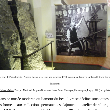
Le coin de l’aquafortiste : Armand Rassenfosse dans son atelier en 1910, manipulant la presse sur laquelle travaillèren
également
drien de Witte
, François Maréchal, Auguste Donnay et James Ensor. Photographie anonyme, Liège, 1910 (coll. privée
ans ce musée moderne où l’amour du beau livre se décline sous toutes
es formes – aux collections permanentes s’ajoutent un atelier de reliure,