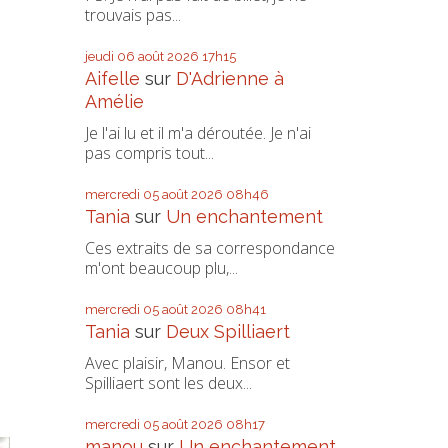
trouvais pas...
jeudi 06
août 2026
17h15
Aifelle
sur
D'Adrienne à
Amélie
Je l'ai lu et il m'a déroutée. Je n'ai
pas compris tout...
mercredi 05
août 2026
08h46
Tania
sur
Un enchantement
Ces extraits de sa correspondance
m'ont beaucoup plu,...
mercredi 05
août 2026
08h41
Tania
sur
Deux Spilliaert
Avec plaisir, Manou. Ensor et
Spilliaert sont les deux...
mercredi 05
août 2026
08h17
manou
sur
Un enchantement