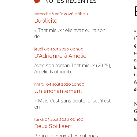
NOTES RÉCENTES
samedi 08
août 2026
06h00
Duplicité
« Tant mieux : elle avait eu raison
«
de...
l
q
jeudi 06
août 2026
06h00
p
D'Adrienne à Amélie
e
Avec son roman Tant mieux (2025),
u
Amélie Nothomb...
C
é
mardi 04
août 2026
18h00
d
Un enchantement
« Mais c’est sans doute lorsqu’il est
N
en...
G
d
lundi 03
août 2026
06h00
Deux Spilliaert
Pourquoi deux ? Les critiques