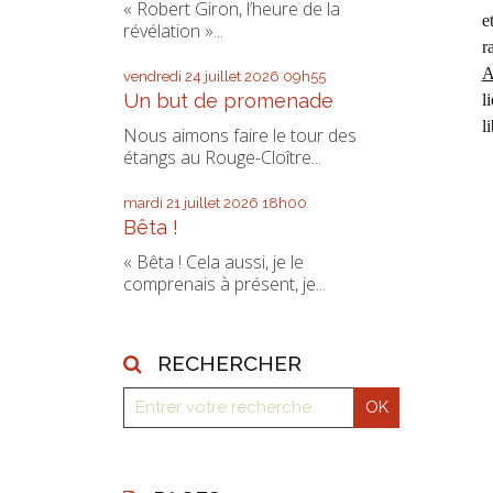
« Robert Giron, l’heure de la
e
révélation »...
r
A
vendredi 24
juillet 2026
09h55
Un but de promenade
l
l
Nous aimons faire le tour des
étangs au Rouge-Cloître...
mardi 21
juillet 2026
18h00
Bêta !
« Bêta ! Cela aussi, je le
comprenais à présent, je...
RECHERCHER