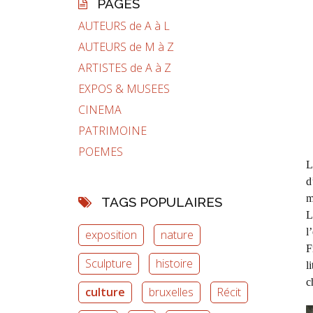
PAGES
AUTEURS de A à L
AUTEURS de M à Z
ARTISTES de A à Z
EXPOS & MUSEES
CINEMA
PATRIMOINE
POEMES
L
d
m
TAGS POPULAIRES
L
l
exposition
nature
F
Sculpture
histoire
l
c
culture
bruxelles
Récit