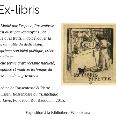
Ex-libris
 Limité par l’espace, Rassenfosse
’est aussi par les moyens : en
uelques traits, il doit évoquer la
ersonnalité du dédicataire,
xprimer son idéal poétique, créer
n climat.
ette forme d’art réclame habileté,
légance et maîtrise technique du
essin et de la gravure. »
adine de Rassenfosse & Pierre
ilissen,
Rassenfosse ou l’Esthétique
u Livre
, Fondation Roi Baudouin, 2015.
Exposition à la Bibliotheca Wittockiana