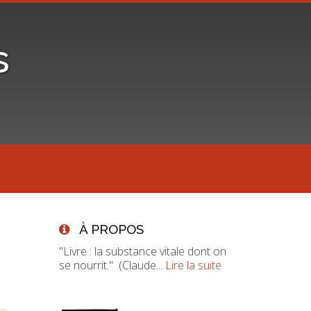
s
À PROPOS
"Livre : la substance vitale dont on
se nourrit." (Claude...
Lire la suite