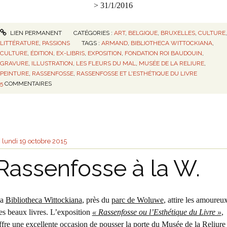
> 31/1/2016
LIEN PERMANENT
CATÉGORIES :
ART
,
BELGIQUE
,
BRUXELLES
,
CULTURE
LITTÉRATURE
,
PASSIONS
TAGS :
ARMAND
,
BIBLIOTHECA WITTOCKIANA
,
CULTURE
,
ÉDITION
,
EX-LIBRIS
,
EXPOSITION
,
FONDATION ROI BAUDOUIN
,
GRAVURE
,
ILLUSTRATION
,
LES FLEURS DU MAL
,
MUSÉE DE LA RELIURE
,
PEINTURE
,
RASSENFOSSE
,
RASSENFOSSE ET L'ESTHÉTIQUE DU LIVRE
5
COMMENTAIRES
lundi 19
octobre 2015
Rassenfosse à la W.
La
Bibliotheca Wittockiana
, près du
parc de Woluwe
, attire les amoureu
es beaux livres. L’exposition
« Rassenfosse ou l’Esthétique du Livre »
,
ffre une excellente occasion de pousser la porte du Musée de la Reliure