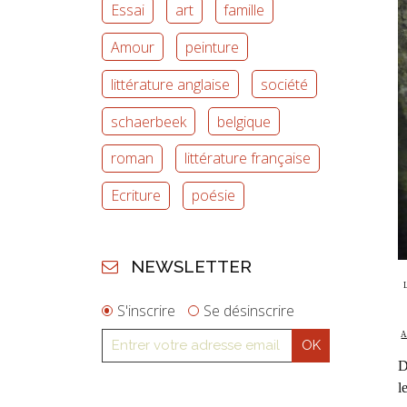
Essai
art
famille
Amour
peinture
littérature anglaise
société
schaerbeek
belgique
roman
littérature française
Ecriture
poésie
NEWSLETTER
S'inscrire
Se désinscrire
A
D
l