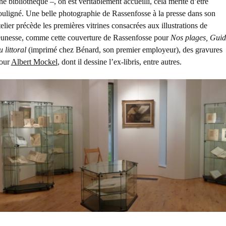
ne bibliothèque –, on est véritablement accueilli, cela mérite d’être
ouligné. Une belle photographie de Rassenfosse à la presse dans son
telier précède les premières vitrines consacrées aux illustrations de
eunesse, comme cette couverture de Rassenfosse pour
Nos plages, Guid
u littoral
(imprimé chez Bénard, son premier employeur), des gravures
our
Albert Mockel
, dont il dessine l’ex-libris, entre autres.