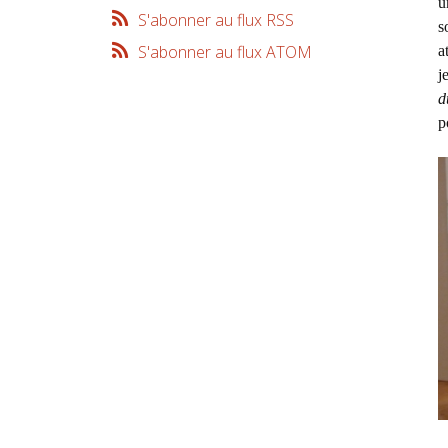
u
S'abonner au flux RSS
s
S'abonner au flux ATOM
a
j
d
p