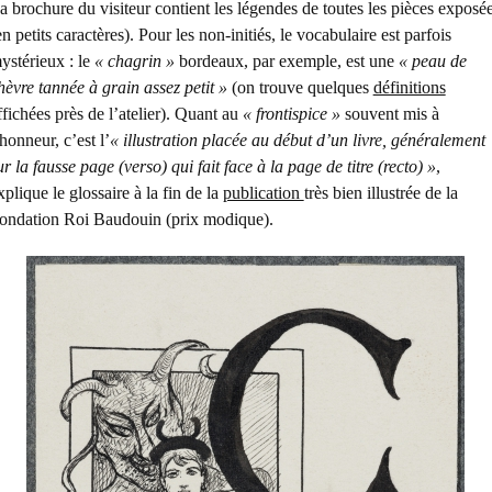
a brochure du visiteur contient les légendes de toutes les pièces exposé
en petits caractères). Pour les non-initiés, le vocabulaire est parfois
ystérieux : le
« chagrin »
bordeaux, par exemple, est une
« peau de
hèvre tannée à grain assez petit »
(on trouve quelques
définitions
ffichées près de l’atelier). Quant au
« frontispice »
souvent mis à
’honneur, c’est l’
« illustration placée au début d’un livre, généralement
ur la fausse page (verso) qui fait face à la page de titre (recto) »
,
xplique le glossaire à la fin de la
publication
très bien illustrée de la
ondation Roi Baudouin (prix modique).