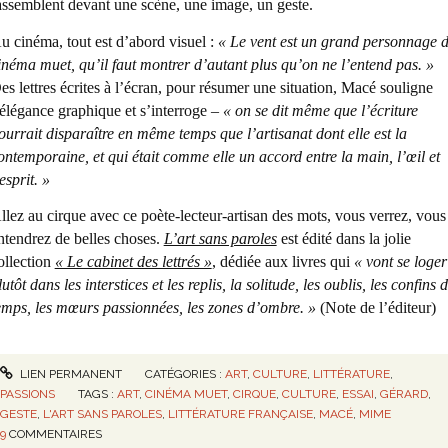
assemblent devant une scène, une image, un geste.
u cinéma, tout est d’abord visuel :
« Le vent est un grand personnage 
inéma muet, qu’il faut montrer d’autant plus qu’on ne l’entend pas. »
es lettres écrites à l’écran, pour résumer une situation, Macé souligne
’élégance graphique et s’interroge –
« on se dit même que l’écriture
ourrait disparaître en même temps que l’artisanat dont elle est la
ontemporaine, et qui était comme elle un accord entre la main, l’œil et
’esprit. »
llez au cirque avec ce poète-lecteur-artisan des mots, vous verrez, vous
ntendrez de belles choses.
L’art sans paroles
est édité dans la jolie
ollection
« Le cabinet des lettrés »
, dédiée aux livres qui
« vont se loger
lutôt dans les interstices et les replis, la solitude, les oublis, les confins 
emps, les mœurs passionnées, les zones d’ombre. »
(Note de l’éditeur)
LIEN PERMANENT
CATÉGORIES :
ART
,
CULTURE
,
LITTÉRATURE
,
PASSIONS
TAGS :
ART
,
CINÉMA MUET
,
CIRQUE
,
CULTURE
,
ESSAI
,
GÉRARD
,
GESTE
,
L'ART SANS PAROLES
,
LITTÉRATURE FRANÇAISE
,
MACÉ
,
MIME
9
COMMENTAIRES