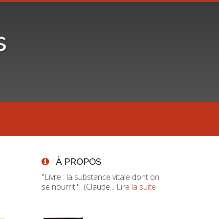
s
À PROPOS
"Livre : la substance vitale dont on
se nourrit." (Claude...
Lire la suite