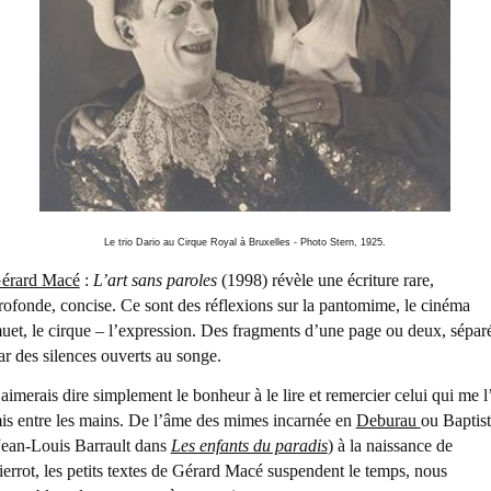
Le trio Dario au Cirque Royal à Bruxelles - Photo Stern, 1925.
érard Macé
:
L’art sans paroles
(1998) révèle une écriture rare,
rofonde, concise. Ce sont des réflexions sur la pantomime, le cinéma
uet, le cirque – l’expression. Des fragments d’une page ou deux, sépar
ar des silences ouverts au songe.
’aimerais dire simplement le bonheur à le lire et remercier celui qui me l
is entre les mains. De l’âme des mimes incarnée en
Deburau
ou Baptis
Jean-Louis Barrault dans
Les enfants du paradis
) à la naissance de
ierrot, les petits textes de Gérard Macé suspendent le temps, nous