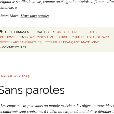
teignait le souffle de la vie, comme on éteignait autrefois la flamme d’u
handelle. »
érard Macé,
L’art sans paroles
LIEN PERMANENT
CATÉGORIES :
ART
,
CULTURE
,
LITTÉRATURE
,
PASSIONS
TAGS :
ART
,
CINÉMA MUET
,
CIRQUE
,
CULTURE
,
ESSAI
,
GÉRARD
,
GESTE
,
L'ART SANS PAROLES
,
LITTÉRATURE FRANÇAISE
,
MACÉ
,
MIME
4
COMMENTAIRES
lundi 18
août 2014
Sans paroles
 Les emprunts trop voyants au monde extérieur, les objets introuvables 
ncombrants sont contraires à l’idéal du cirque où tout doit se dérouler 