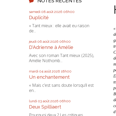
NOTES RÉCENTES
samedi 08
août 2026
06h00
Duplicité
« Tant mieux : elle avait eu raison
«
de...
d
g
jeudi 06
août 2026
06h00
t
D'Adrienne à Amélie
C
Avec son roman Tant mieux (2025),
d
Amélie Nothomb...
m
p
mardi 04
août 2026
18h00
D
Un enchantement
m
« Mais c’est sans doute lorsqu’il est
p
en...
B
d
lundi 03
août 2026
06h00
c
Deux Spilliaert
d
Pourquoi deux ? Les critiques