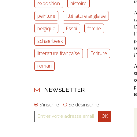
r
exposition
histoire
A
peinture
littérature anglaise
c
D
belgique
Essai
famille
l
schaerbeek
p
c
littérature française
Ecriture
l
roman
A
e
c
p
NEWSLETTER
t
S'inscrire
Se désinscrire