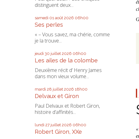
é
distinguent deux...
c
samedi 01
août 2026
06h00
G
Ses perles
« – Vous savez, ma chérie, comme
je la trouve...
jeudi 30
juillet 2026
06h00
Les ailes de la colombe
Deuxième récit d’ Henry James
dans mon vieux volume...
mardi 28
juillet 2026
18h00
Delvaux et Giron
Paul Delvaux et Robert Giron,
histoire d’affinités...
lundi 27
juillet 2026
06h00
«
Robert Giron, XXe
e