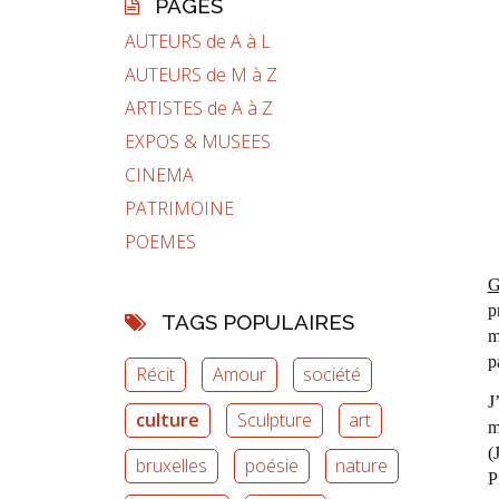
PAGES
AUTEURS de A à L
AUTEURS de M à Z
ARTISTES de A à Z
EXPOS & MUSEES
CINEMA
PATRIMOINE
POEMES
G
p
TAGS POPULAIRES
m
p
Récit
Amour
société
J
culture
Sculpture
art
m
(
bruxelles
poésie
nature
P