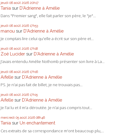
jeudi 06
août 2026
20h17
Tania
sur
D'Adrienne à Amélie
Dans "Premier sang", elle fait parler son père, le "je"...
jeudi 06
août 2026
17h53
manou
sur
D'Adrienne à Amélie
Je comptais lire celui qu'elle a écrit sur son père et...
jeudi 06
août 2026
17h18
Zoë Lucider
sur
D'Adrienne à Amélie
J'avais entendu Amélie Nothomb présenter son livre à La...
jeudi 06
août 2026
17h16
Aifelle
sur
D'Adrienne à Amélie
PS. Je n'ai pas fait de billet, je ne trouvais pas...
jeudi 06
août 2026
17h15
Aifelle
sur
D'Adrienne à Amélie
Je l'ai lu et il m'a déroutée. Je n'ai pas compris tout...
mercredi 05
août 2026
08h46
Tania
sur
Un enchantement
Ces extraits de sa correspondance m'ont beaucoup plu,...