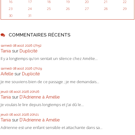
16
17
18
19
20
21
22
23
24
25
26
27
28
29
30
31
COMMENTAIRES RÉCENTS
samedi 08
août 2026
17h52
Tania
sur
Duplicité
Il y a longtemps qu'on sentait un silence chez Amélie...
samedi 08
août 2026
17h29
Aifelle
sur
Duplicité
Je me souviens bien de ce passage ; je me demandais...
jeudi 06
août 2026
20h26
Tania
sur
D'Adrienne à Amélie
Je voulais le lire depuis longtemps et j'ai dû le...
jeudi 06
août 2026
20h21
Tania
sur
D'Adrienne à Amélie
Adrienne est une enfant sensible et attachante dans sa...