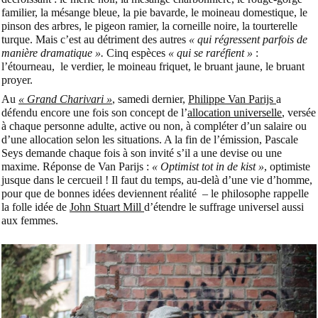
familier, la mésange bleue, la pie bavarde, le moineau domestique, le
pinson des arbres, le pigeon ramier, la corneille noire, la tourterelle
turque. Mais c’est au détriment des autres
« qui régressent parfois de
manière dramatique ».
Cinq espèces
« qui se raréfient »
:
l’étourneau,
le verdier, le moineau friquet, le bruant jaune, le bruant
proyer.
Au
« Grand Charivari »
, samedi dernier,
Philippe Van Parijs
a
défendu encore une fois son concept de l’
allocation universelle
, versée
à chaque personne adulte, active ou non, à compléter d’un salaire ou
d’une allocation selon les situations. A la fin de l’émission, Pascale
Seys demande chaque fois à son invité s’il a une devise ou une
maxime. Réponse de Van Parijs :
« Optimist tot in de kist »
, optimiste
jusque dans le cercueil ! Il faut du temps, au-delà d’une vie d’homme,
pour que de bonnes idées deviennent réalité
– le philosophe rappelle
la folle idée de
John Stuart Mill
d’étendre le suffrage universel aussi
aux femmes.