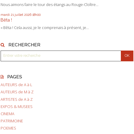
Nous aimons faire le tour des étangs au Rouge-Cloître...
mardi 21
juillet 2026
18h00
Bêta !
« Bêta ! Cela aussi, je le comprenais à présent, je...
RECHERCHER
PAGES
AUTEURS de A à L
AUTEURS de M à Z
ARTISTES de A à Z
EXPOS & MUSEES
CINEMA
PATRIMOINE
POEMES