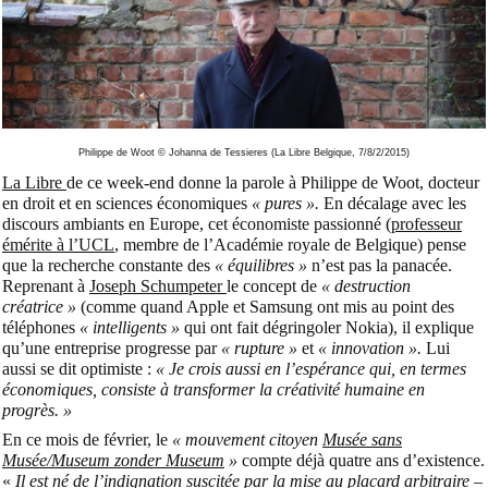
Philippe de Woot
© Johanna de Tessieres (La Libre Belgique, 7/8/2/2015)
La Libre
de ce week-end donne la parole à Philippe de Woot, docteur
en droit et en sciences économiques
« pures ».
En décalage avec les
discours ambiants en Europe, cet économiste passionné (
professeur
émérite à l’UCL
, membre de l’Académie royale de Belgique) pense
que la recherche constante des
« équilibres »
n’est pas la panacée.
Reprenant à
Joseph Schumpeter
le concept de
« destruction
créatrice »
(comme quand Apple et Samsung ont mis au point des
téléphones
« intelligents »
qui ont fait dégringoler Nokia), il explique
qu’une entreprise progresse par
« rupture »
et
« innovation ».
Lui
aussi se dit optimiste :
« Je crois aussi en l’espérance qui, en termes
économiques, consiste à transformer la créativité humaine en
progrès. »
En ce mois de février, le
« mouvement citoyen
Musée sans
Musée/Museum zonder Museum
»
compte déjà quatre ans d’existence.
«
Il est né de l’indignation suscitée par la mise au placard arbitraire –