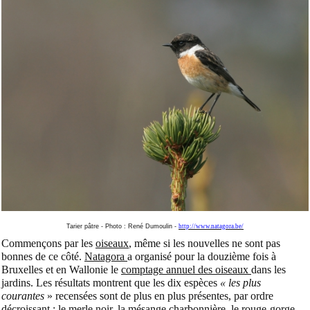
Tarier pâtre - Photo : René Dumoulin -
http://www.natagora.be/
Commençons par les
oiseaux
, même si les nouvelles ne sont pas
bonnes de ce côté.
Natagora
a organisé pour la douzième fois à
Bruxelles et en Wallonie le
comptage annuel des oiseaux
dans les
jardins. Les résultats montrent que les dix espèces
« les plus
courantes
» recensées sont de plus en plus présentes, par ordre
décroissant : le merle noir, la mésange charbonnière, le rouge-gorge