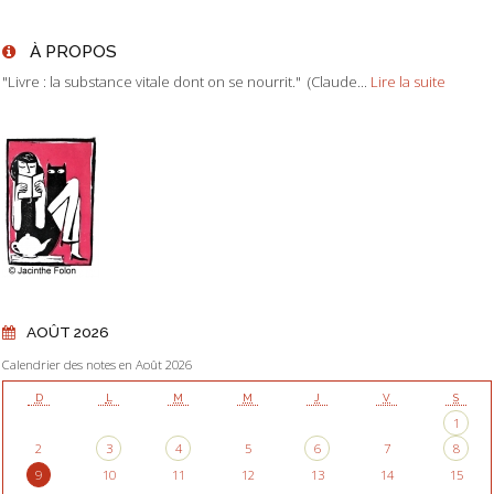
À PROPOS
"Livre : la substance vitale dont on se nourrit." (Claude...
Lire la suite
AOÛT 2026
Calendrier des notes en Août 2026
D
L
M
M
J
V
S
1
2
3
4
5
6
7
8
9
10
11
12
13
14
15