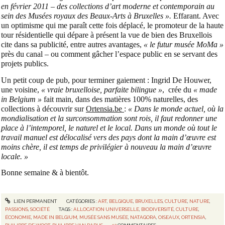
en février 2011 – des collections d’art moderne et contemporain au
sein des Musées royaux des Beaux-Arts à Bruxelles ».
Effarant. Avec
un optimisme qui me paraît cette fois déplacé, le promoteur de la haute
tour résidentielle qui dépare à présent la vue de bien des Bruxellois
cite dans sa publicité, entre autres avantages,
« le futur musée MoMa »
près du canal – ou comment gâcher l’espace public en se servant des
projets publics.
Un petit coup de pub, pour terminer gaiement : Ingrid De Houwer,
une voisine,
« vraie bruxelloise, parfaite bilingue »
, crée du
« made
in Belgium »
fait main, dans des matières 100% naturelles, des
collections à découvrir sur
Ortensia.be
:
« Dans le monde actuel, où la
mondialisation et la surconsommation sont rois, il faut redonner une
place à l’intemporel, le naturel et le local. Dans un monde où tout le
travail manuel est délocalisé vers des pays dont la main d’œuvre est
moins chère, il est temps de privilégier à nouveau la main d’œuvre
locale. »
Bonne semaine & à bientôt.
LIEN PERMANENT
CATÉGORIES :
ART
,
BELGIQUE
,
BRUXELLES
,
CULTURE
,
NATURE
,
PASSIONS
,
SOCIÉTÉ
TAGS :
ALLOCATION UNIVERSELLE
,
BIODIVERSITÉ
,
CULTURE
,
ÉCONOMIE
,
MADE IN BELGIUM
,
MUSÉE SANS MUSÉE
,
NATAGORA
,
OISEAUX
,
ORTENSIA
,