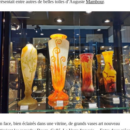
résentait entre autres de belles toiles d’Auguste
Mambour
.
n face, bien éclairés dans une vitrine, de grands vases art nouveau