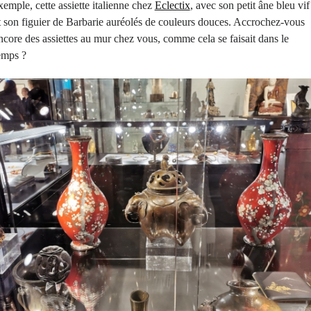
xemple, cette assiette italienne chez
Eclectix
, avec son petit âne bleu vif
t son figuier de Barbarie auréolés de couleurs douces. Accrochez-vous
ncore des assiettes au mur chez vous, comme cela se faisait dans le
emps ?