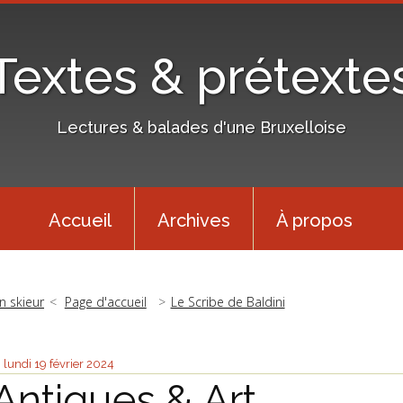
Textes & prétexte
Lectures & balades d'une Bruxelloise
Accueil
Archives
À propos
n skieur
Page d'accueil
Le Scribe de Baldini
lundi 19
février 2024
Antiques & Art