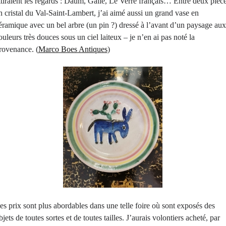
ttiraient les regards : Daum, Gallé, Le Verre français… Entre deux pièc
n cristal du Val-Saint-Lambert, j’ai aimé aussi un grand vase en
éramique avec un bel arbre (un pin ?) dressé à l’avant d’un paysage aux
ouleurs très douces sous un ciel laiteux – je n’en ai pas noté la
rovenance. (
Marco Boes Antiques
)
es prix sont plus abordables dans une telle foire où sont exposés des
bjets de toutes sortes et de toutes tailles. J’aurais volontiers acheté, par