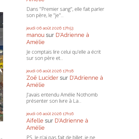
Dans "Premier sang", elle fait parler
son père, le "je"...
jeudi 06
août 2026
17h53
manou
sur
D'Adrienne à
Amélie
Je comptais lire celui qu'elle a écrit
sur son père et...
jeudi 06
août 2026
17h18
Zoë Lucider
sur
D'Adrienne à
Amélie
J'avais entendu Amélie Nothomb
présenter son livre à La...
jeudi 06
août 2026
17h16
Aifelle
sur
D'Adrienne à
Amélie
PS. Je n'ai pas fait de billet, je ne