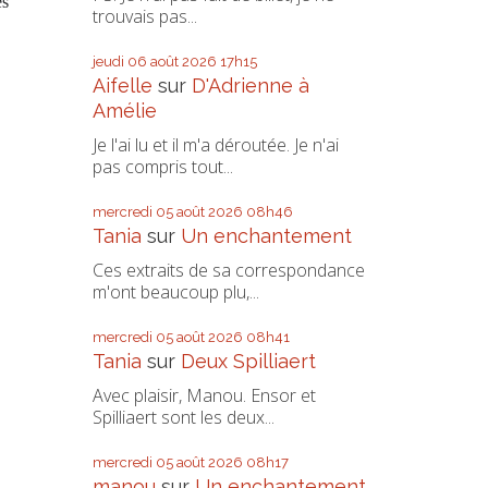
es
trouvais pas...
jeudi 06
août 2026
17h15
Aifelle
sur
D'Adrienne à
Amélie
Je l'ai lu et il m'a déroutée. Je n'ai
pas compris tout...
mercredi 05
août 2026
08h46
Tania
sur
Un enchantement
Ces extraits de sa correspondance
m'ont beaucoup plu,...
mercredi 05
août 2026
08h41
Tania
sur
Deux Spilliaert
Avec plaisir, Manou. Ensor et
Spilliaert sont les deux...
mercredi 05
août 2026
08h17
manou
sur
Un enchantement