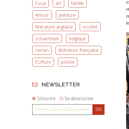
e
Essai
art
famille
e
Amour
peinture
e
t
littérature anglaise
société
schaerbeek
belgique
roman
littérature française
Ecriture
poésie
NEWSLETTER
S'inscrire
Se désinscrire