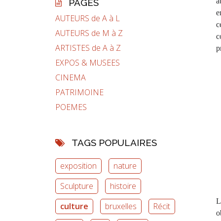
a
PAGES
e
AUTEURS de A à L
c
AUTEURS de M à Z
c
ARTISTES de A à Z
p
EXPOS & MUSEES
CINEMA
PATRIMOINE
POEMES
TAGS POPULAIRES
exposition
nature
Sculpture
histoire
L
culture
bruxelles
Récit
o