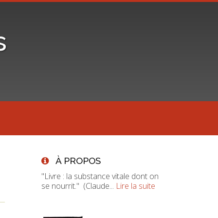
s
À PROPOS
"Livre : la substance vitale dont on
se nourrit." (Claude...
Lire la suite