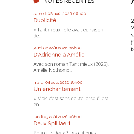
NOTES RÉCENTES
samedi 08
août 2026
06h00
Duplicité
W
W
« Tant mieux : elle avait eu raison
v
de...
j
jeudi 06
août 2026
06h00
b
D'Adrienne à Amélie
Avec son roman Tant mieux (2025),
Amélie Nothomb...
mardi 04
août 2026
18h00
Un enchantement
« Mais c’est sans doute lorsqu’il est
en...
lundi 03
août 2026
06h00
Deux Spilliaert
Pourquoi deux ? Les critiques