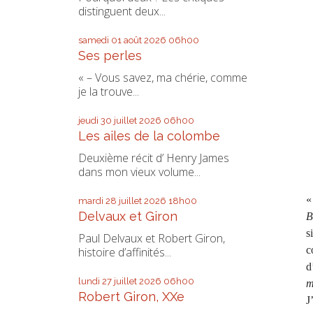
distinguent deux...
samedi 01
août 2026
06h00
Ses perles
« – Vous savez, ma chérie, comme
je la trouve...
jeudi 30
juillet 2026
06h00
Les ailes de la colombe
Deuxième récit d’ Henry James
dans mon vieux volume...
«
mardi 28
juillet 2026
18h00
Delvaux et Giron
B
s
Paul Delvaux et Robert Giron,
c
histoire d’affinités...
d
lundi 27
juillet 2026
06h00
m
Robert Giron, XXe
J