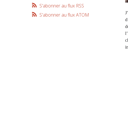
S'abonner au flux RSS
J
S'abonner au flux ATOM
d
d
l
c
i