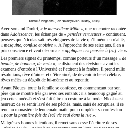
Tolstoï à vingt ans (Lev Nikolayevich Tolstoy, 1848)
Avec son ami Dmitri,
« le merveilleux Mitia »
, une rencontre racontée
dans
Adolescence
,
les échanges de
« pensées vertueuses »
continuent,
pensées que Nicolas sait très éloignées de la vie qu’il mène en réalité,
« mesquine, confuse et oisive ».
A l’approche de ses seize ans, il en a
pris conscience et veut désormais
« appliquer ces pensées à [sa] vie ».
Les premiers signes du printemps,
comme porteurs d’un message
« de
beauté, de bonheur, de vertu »,
le distraient des révisions avant les
examens d’entrée à l’Université et l’attirent à la fenêtre
. Il prend mille
résolutions, rêve d’aimer et d’être aimé, de devenir riche et célèbre,
rêves mêlés au dégoût de lui-même et au repentir.
Avant Pâques, toute la famille se confesse, en commençant par son
père qui se montre très gai avec ses enfants : il a beaucoup gagné au
jeu cette année-là et s’est fait faire un costume à la mode. Nicolas est
heureux de se sentir lavé de ses péchés, mais, saisi de scrupules, il se
rend au monastère le lendemain matin pour compléter sa confession –
« pour la première fois de [sa] vie seul dans la rue ».
Malgré ses bonnes intentions, il remet sans cesse l’écriture de ses