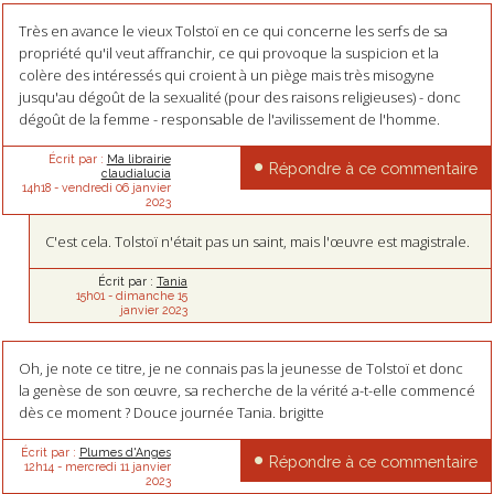
Très en avance le vieux Tolstoï en ce qui concerne les serfs de sa
propriété qu'il veut affranchir, ce qui provoque la suspicion et la
colère des intéressés qui croient à un piège mais très misogyne
jusqu'au dégoût de la sexualité (pour des raisons religieuses) - donc
dégoût de la femme - responsable de l'avilissement de l'homme.
Écrit par :
Ma librairie
Répondre à ce commentaire
claudialucia
14h18
-
vendredi 06
janvier
2023
C'est cela. Tolstoï n'était pas un saint, mais l'œuvre est magistrale.
Écrit par :
Tania
15h01
-
dimanche 15
janvier 2023
Oh, je note ce titre, je ne connais pas la jeunesse de Tolstoï et donc
la genèse de son œuvre, sa recherche de la vérité a-t-elle commencé
dès ce moment ? Douce journée Tania. brigitte
Écrit par :
Plumes d'Anges
Répondre à ce commentaire
12h14
-
mercredi 11
janvier
2023