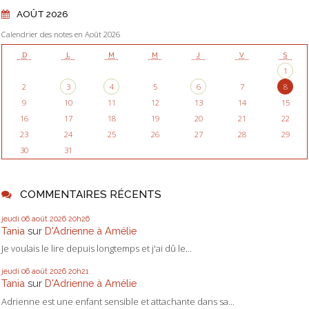
AOÛT 2026
Calendrier des notes en Août 2026
D
L
M
M
J
V
S
1
2
3
4
5
6
7
8
9
10
11
12
13
14
15
16
17
18
19
20
21
22
23
24
25
26
27
28
29
30
31
COMMENTAIRES RÉCENTS
jeudi 06
août 2026
20h26
Tania
sur
D'Adrienne à Amélie
Je voulais le lire depuis longtemps et j'ai dû le...
jeudi 06
août 2026
20h21
Tania
sur
D'Adrienne à Amélie
Adrienne est une enfant sensible et attachante dans sa...