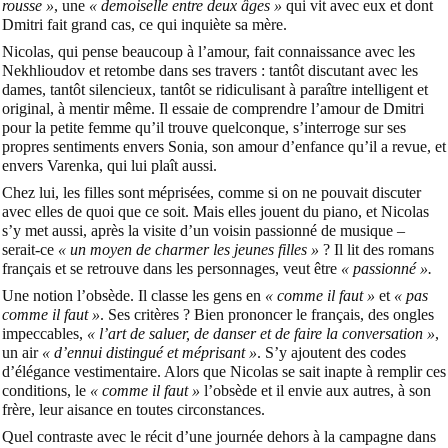
rousse »
, une
« demoiselle entre deux âges »
qui vit avec eux et dont
Dmitri fait grand cas, ce qui inquiète sa mère.
Nicolas, qui pense beaucoup à l’amour, fait connaissance avec les
Nekhlioudov et retombe dans ses travers : tantôt discutant avec les
dames, tantôt silencieux, tantôt se ridiculisant à paraître intelligent et
original, à mentir même. Il essaie de comprendre l’amour de Dmitri
pour la petite femme qu’il trouve quelconque, s’interroge sur ses
propres sentiments envers Sonia, son amour d’enfance qu’il a revue, et
envers Varenka, qui lui plaît aussi.
Chez lui, les filles sont méprisées, comme si on ne pouvait discuter
avec elles de quoi que ce soit. Mais elles jouent du piano, et Nicolas
s’y met aussi, après la visite d’un voisin passionné de musique –
serait-ce
« un moyen de charmer les jeunes filles »
? Il lit des romans
français et se retrouve dans les personnages, veut être
« passionné ».
Une notion l’obsède. Il classe les gens en
« comme il faut »
et
« pas
comme il faut »
. Ses critères ? Bien prononcer le français, des ongles
impeccables,
« l’art de saluer, de danser et de faire la conversation »
,
un air
« d’ennui distingué et méprisant »
. S’y ajoutent des codes
d’élégance vestimentaire. Alors que Nicolas se sait inapte à remplir ces
conditions, le
« comme il faut »
l’obsède et il envie aux autres, à son
frère, leur aisance en toutes circonstances.
Quel contraste avec le récit d’une journée dehors à la campagne dans