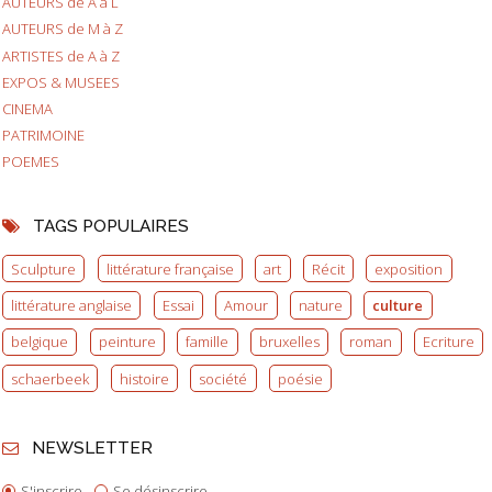
AUTEURS de A à L
AUTEURS de M à Z
ARTISTES de A à Z
EXPOS & MUSEES
CINEMA
PATRIMOINE
POEMES
TAGS POPULAIRES
Sculpture
littérature française
art
Récit
exposition
littérature anglaise
Essai
Amour
nature
culture
belgique
peinture
famille
bruxelles
roman
Ecriture
schaerbeek
histoire
société
poésie
NEWSLETTER
S'inscrire
Se désinscrire