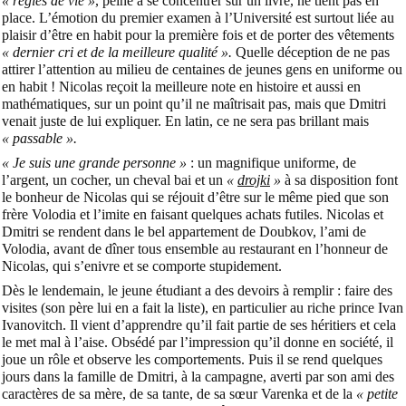
« règles de vie »
, peine à se concentrer sur un livre, ne tient pas en
place. L’émotion du premier examen à l’Université est surtout liée au
plaisir d’être en habit pour la première fois et de porter des vêtements
« dernier cri et de la meilleure qualité ».
Quelle déception de ne pas
attirer l’attention au milieu de centaines de jeunes gens en uniforme ou
en habit ! Nicolas reçoit la meilleure note en histoire et aussi en
mathématiques, sur un point qu’il ne maîtrisait pas, mais que Dmitri
venait juste de lui expliquer. En latin, ce ne sera pas brillant mais
« passable ».
« Je suis une grande personne »
: un magnifique uniforme, de
l’argent, un cocher, un cheval bai et un
«
drojki
»
à sa disposition font
le bonheur de Nicolas qui se réjouit d’être sur le même pied que son
frère Volodia et l’imite en faisant quelques achats futiles. Nicolas et
Dmitri se rendent dans le bel appartement de Doubkov, l’ami de
Volodia, avant de dîner tous ensemble au restaurant en l’honneur de
Nicolas, qui s’enivre et se comporte stupidement.
Dès le lendemain, le jeune étudiant a des devoirs à remplir : faire des
visites (son père lui en a fait la liste), en particulier au riche prince Ivan
Ivanovitch. Il vient d’apprendre qu’il fait partie de ses héritiers et cela
le met mal à l’aise. Obsédé par l’impression qu’il donne en société, il
joue un rôle et observe les comportements. Puis il se rend quelques
jours dans la famille de Dmitri, à la campagne, averti par son ami des
caractères de sa mère, de sa tante, de sa sœur Varenka et de la
« petite