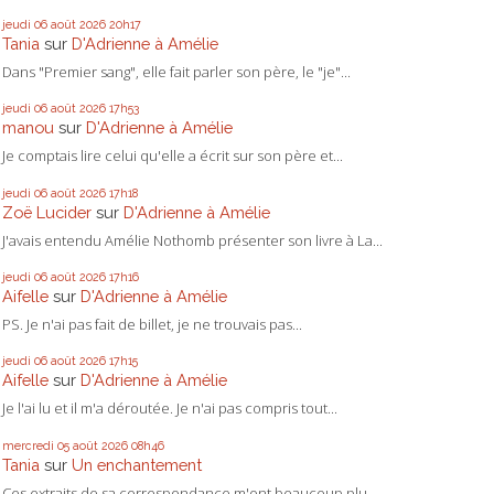
jeudi 06
août 2026
20h17
Tania
sur
D'Adrienne à Amélie
Dans "Premier sang", elle fait parler son père, le "je"...
jeudi 06
août 2026
17h53
manou
sur
D'Adrienne à Amélie
Je comptais lire celui qu'elle a écrit sur son père et...
jeudi 06
août 2026
17h18
Zoë Lucider
sur
D'Adrienne à Amélie
J'avais entendu Amélie Nothomb présenter son livre à La...
jeudi 06
août 2026
17h16
Aifelle
sur
D'Adrienne à Amélie
PS. Je n'ai pas fait de billet, je ne trouvais pas...
jeudi 06
août 2026
17h15
Aifelle
sur
D'Adrienne à Amélie
Je l'ai lu et il m'a déroutée. Je n'ai pas compris tout...
mercredi 05
août 2026
08h46
Tania
sur
Un enchantement
Ces extraits de sa correspondance m'ont beaucoup plu,...