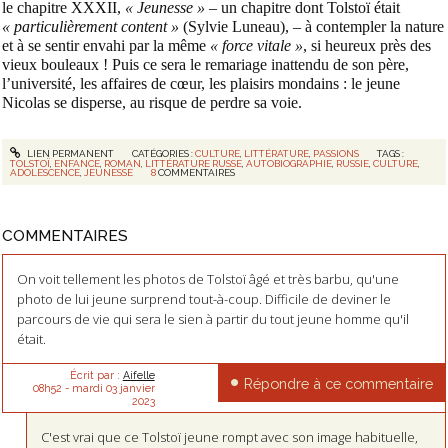
le chapitre XXXII,
« Jeunesse » –
un chapitre dont Tolstoï était
« particulièrement content »
(Sylvie Luneau), – à contempler la nature
et à se sentir envahi par la même
« force vitale »
, si heureux près des
vieux bouleaux ! Puis ce sera le remariage inattendu de son père,
l’université, les affaires de cœur, les plaisirs mondains : le jeune
Nicolas se disperse, au risque de perdre sa voie.
LIEN PERMANENT
CATÉGORIES :
CULTURE
,
LITTÉRATURE
,
PASSIONS
TAGS :
TOLSTOÏ
,
ENFANCE
,
ROMAN
,
LITTÉRATURE RUSSE
,
AUTOBIOGRAPHIE
,
RUSSIE
,
CULTURE
,
ADOLESCENCE
,
JEUNESSE
8
COMMENTAIRES
COMMENTAIRES
On voit tellement les photos de Tolstoï âgé et très barbu, qu'une
photo de lui jeune surprend tout-à-coup. Difficile de deviner le
parcours de vie qui sera le sien à partir du tout jeune homme qu'il
était.
Écrit par :
Aifelle
Répondre à ce commentaire
08h52
-
mardi 03
janvier
2023
C'est vrai que ce Tolstoï jeune rompt avec son image habituelle,