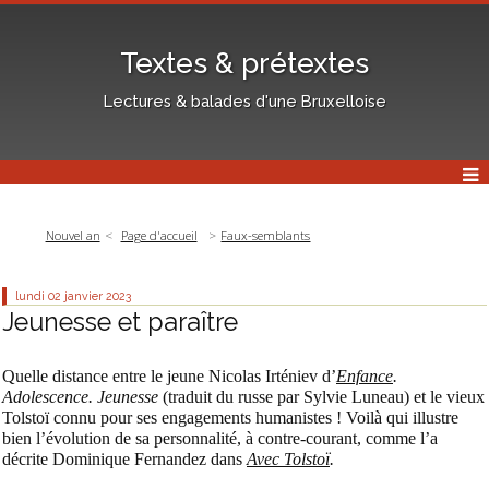
Textes & prétextes
Lectures & balades d'une Bruxelloise
Nouvel an
Page d'accueil
Faux-semblants
lundi 02
janvier 2023
Jeunesse et paraître
Quelle distance entre le jeune Nicolas Irténiev d’
Enfance
.
Adolescence. Jeunesse
(traduit du russe par Sylvie Luneau) et le vieux
Tolstoï connu pour ses engagements humanistes ! Voilà qui illustre
bien l’évolution de sa personnalité, à contre-courant, comme l’a
décrite Dominique Fernandez dans
Avec Tolstoï
.