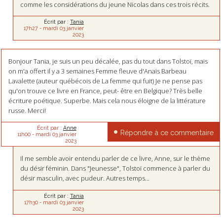
comme les considérations du jeune Nicolas dans ces trois récits.
Écrit par :
Tania
17h27
-
mardi 03
janvier
2023
Bonjour Tania, je suis un peu décalée, pas du tout dans Tolstoï, mais
on m'a offert il y a 3 semaines Femme fleuve d'Anaïs Barbeau
Lavalette (auteur québécois de La femme qui fuit) Je ne pense pas
qu'on trouve ce livre en France, peut- être en Belgique? Très belle
écriture poétique. Superbe. Mais cela nous éloigne de la littérature
russe. Merci!
Écrit par :
Anne
Répondre à ce commentaire
11h00
-
mardi 03
janvier
2023
Il me semble avoir entendu parler de ce livre, Anne, sur le thème
du désir féminin. Dans "Jeunesse", Tolstoï commence à parler du
désir masculin, avec pudeur. Autres temps...
Écrit par :
Tania
17h30
-
mardi 03
janvier
2023