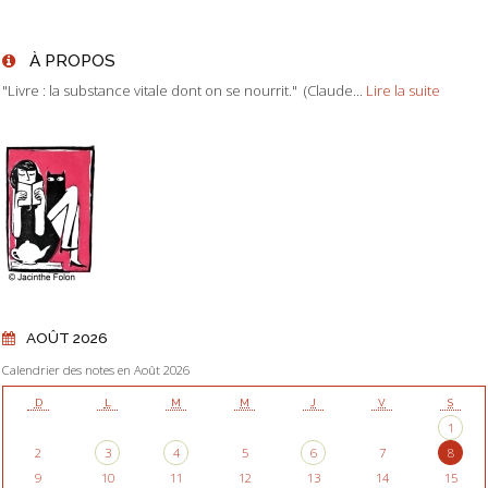
À PROPOS
"Livre : la substance vitale dont on se nourrit." (Claude...
Lire la suite
AOÛT 2026
Calendrier des notes en Août 2026
D
L
M
M
J
V
S
1
2
3
4
5
6
7
8
9
10
11
12
13
14
15