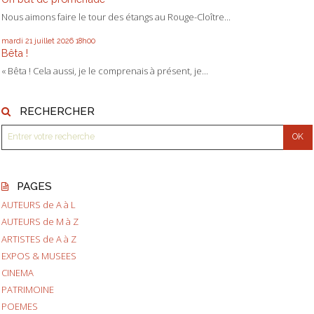
Nous aimons faire le tour des étangs au Rouge-Cloître...
mardi 21
juillet 2026
18h00
Bêta !
« Bêta ! Cela aussi, je le comprenais à présent, je...
RECHERCHER
PAGES
AUTEURS de A à L
AUTEURS de M à Z
ARTISTES de A à Z
EXPOS & MUSEES
CINEMA
PATRIMOINE
POEMES