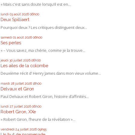
« Mais c’est sans doute lorsqu’il est en...
lundi 03
août 2026
06h00
Deux Spilliaert
Pourquoi deux ? Les critiques distinguent deux...
samedi 01
août 2026
06h00
Ses perles
« – Vous savez, ma chérie, comme je la trouve...
jeudi 30
juillet 2026
06h00
Les ailes de la colombe
Deuxième récit d’ Henry James dans mon vieux volume...
mardi 28
juillet 2026
18h00
Delvaux et Giron
Paul Delvaux et Robert Giron, histoire d’affinités...
lundi 27
juillet 2026
06h00
Robert Giron, XXe
« Robert Giron, l’heure de la révélation »...
vendredi 24
juillet 2026
09h55
Un but de promenade