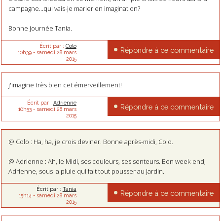
campagne...qui vais-je marier en imagination?
Bonne journée Tania.
Écrit par :
Colo
Répondre à ce commentaire
10h39
-
samedi 28
mars
2015
j'imagine très bien cet émerveillement!
Écrit par :
Adrienne
Répondre à ce commentaire
10h53
-
samedi 28
mars
2015
@ Colo : Ha, ha, je crois deviner. Bonne après-midi, Colo.
@ Adrienne : Ah, le Midi, ses couleurs, ses senteurs. Bon week-end,
Adrienne, sous la pluie qui fait tout pousser au jardin.
Écrit par :
Tania
Répondre à ce commentaire
15h14
-
samedi 28
mars
2015