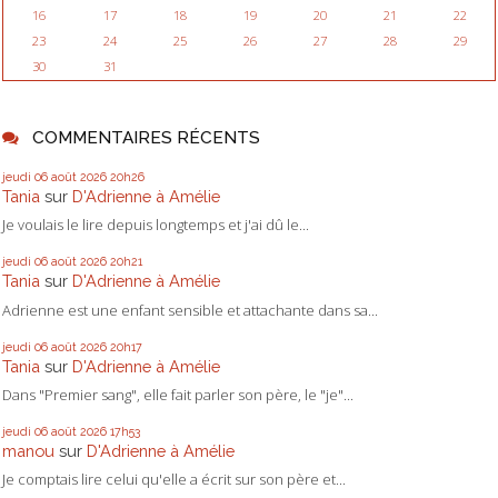
16
17
18
19
20
21
22
23
24
25
26
27
28
29
30
31
COMMENTAIRES RÉCENTS
jeudi 06
août 2026
20h26
Tania
sur
D'Adrienne à Amélie
Je voulais le lire depuis longtemps et j'ai dû le...
jeudi 06
août 2026
20h21
Tania
sur
D'Adrienne à Amélie
Adrienne est une enfant sensible et attachante dans sa...
jeudi 06
août 2026
20h17
Tania
sur
D'Adrienne à Amélie
Dans "Premier sang", elle fait parler son père, le "je"...
jeudi 06
août 2026
17h53
manou
sur
D'Adrienne à Amélie
Je comptais lire celui qu'elle a écrit sur son père et...