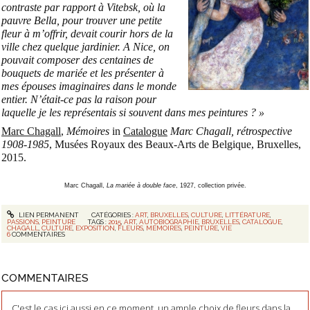
contraste par rapport à Vitebsk, où la
pauvre Bella, pour trouver une petite
fleur à m’offrir, devait courir hors de la
ville chez quelque jardinier. A Nice, on
pouvait composer des centaines de
bouquets de mariée et les présenter à
mes épouses imaginaires dans le monde
entier. N’était-ce pas la raison pour
laquelle je les représentais si souvent dans mes peintures ? »
Marc Chagall
,
Mémoires
in
Catalogue
Marc Chagall, rétrospective
1908-1985
, Musées Royaux des Beaux-Arts de Belgique, Bruxelles,
2015.
Marc Chagall,
La mariée à double face
, 1927, collection privée.
LIEN PERMANENT
CATÉGORIES :
ART
,
BRUXELLES
,
CULTURE
,
LITTÉRATURE
,
PASSIONS
,
PEINTURE
TAGS :
2015
,
ART
,
AUTOBIOGRAPHIE
,
BRUXELLES
,
CATALOGUE
,
CHAGALL
,
CULTURE
,
EXPOSITION
,
FLEURS
,
MÉMOIRES
,
PEINTURE
,
VIE
6
COMMENTAIRES
COMMENTAIRES
C'est le cas ici aussi en ce moment, un ample choix de fleurs dans la