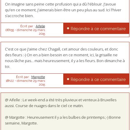
On imagine sans peine cette profusion qui a dû l'éblouir. J'avoue
qu'en ce moment, j'aimerais bien être un peu plus au sud. Ici l'hiver
s'accroche bien.
Écrit par :
Aifelle
Répondre à ce commentaire
06h55
-
dimanche 29
mars
2015
C'est ce que j'aime chez Chagall, cet amour des couleurs, et donc
des fleurs :-) On en a bien besoin en ce moment, ici, la grisaille ne
nous lâche pas... mais heureusement, il y a les fleurs. Bon dimanche à
toi.
Écrit par :
Margotte
Répondre à ce commentaire
18h22
-
dimanche 29
mars
2015
@ Aifelle : Le week-end a été très pluvieux et venteux à Bruxelles
aussi. Course de nuages dans le ciel ce matin.
@ Margotte : Heureusement il y a les bulbes de printemps ;-) Bonne
semaine, Margotte.