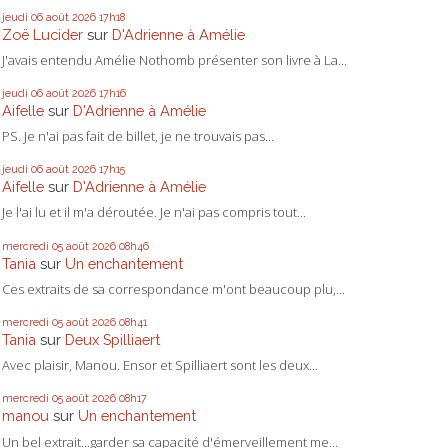
jeudi 06
août 2026
17h18
Zoë Lucider
sur
D'Adrienne à Amélie
J'avais entendu Amélie Nothomb présenter son livre à La...
jeudi 06
août 2026
17h16
Aifelle
sur
D'Adrienne à Amélie
PS. Je n'ai pas fait de billet, je ne trouvais pas...
jeudi 06
août 2026
17h15
Aifelle
sur
D'Adrienne à Amélie
Je l'ai lu et il m'a déroutée. Je n'ai pas compris tout...
mercredi 05
août 2026
08h46
Tania
sur
Un enchantement
Ces extraits de sa correspondance m'ont beaucoup plu,...
mercredi 05
août 2026
08h41
Tania
sur
Deux Spilliaert
Avec plaisir, Manou. Ensor et Spilliaert sont les deux...
mercredi 05
août 2026
08h17
manou
sur
Un enchantement
Un bel extrait...garder sa capacité d'émerveillement me...