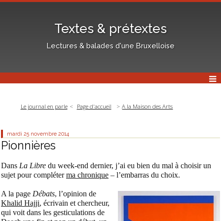
Textes & prétextes
Lectures & balades d'une Bruxelloise
Le journal en parle
Page d'accueil
A la Maison des Arts
mardi 25
novembre 2014
Pionnières
Dans
La Libre
du week-end dernier, j’ai eu bien du mal à choisir un
sujet pour compléter
ma chronique
– l’embarras du choix.
A la page
Débats
, l’opinion de
Khalid Hajji
, écrivain et chercheur,
qui voit dans les gesticulations de