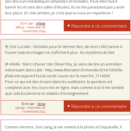
des discours médiatiques simplistes et formatés. Peut-être faut-il
bannir les écrans des salles d'études, ils ne me paraissent pas y avoir
leur place. Et côté artistes, je crois que tu nous en reparleras ?
Écrit par :
Aifelle
Répondre à ce commentaire
06h41
-
mercredi 26
novembre 2014
@ Zoë Lucider : Désolée pour le dernier lien, de mon côté j'arrive à
l'ouvrir mais les images ne s'affichent plus - les mystères du Net.
@ Aifelle : Merci d'avoir cité Olivier Roy, je viens de lire un entretien
intéressant dans Libé : http://www.liberation.fr/monde/2014/10/03/le-
jihad-est-aujourd-hui-la-seule-cause-sur-le-marche_1114269
Pour ce qui est des écrans dans les auditoires, la question est
complexe avec les cours mis en ligne, mais comme à toi il me semble
que cela bouleverse la relation d'enseignement.
Écrit par :
Tania
Répondre à ce commentaire
09h49
-
mercredi 26
novembre 2014
Carmen Herrera : bon sang, je me remets à la photo et l'aquarelle, il