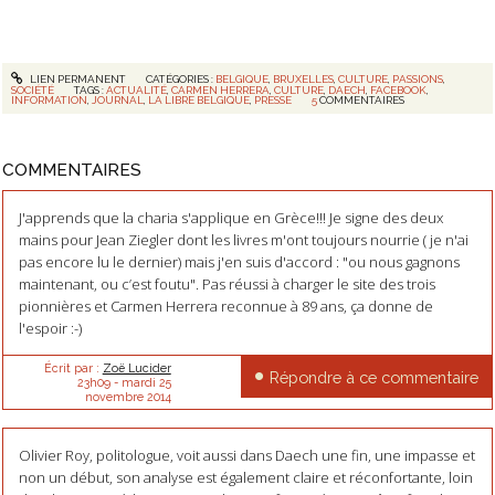
LIEN PERMANENT
CATÉGORIES :
BELGIQUE
,
BRUXELLES
,
CULTURE
,
PASSIONS
,
SOCIÉTÉ
TAGS :
ACTUALITÉ
,
CARMEN HERRERA
,
CULTURE
,
DAECH
,
FACEBOOK
,
INFORMATION
,
JOURNAL
,
LA LIBRE BELGIQUE
,
PRESSE
5
COMMENTAIRES
COMMENTAIRES
J'apprends que la charia s'applique en Grèce!!! Je signe des deux
mains pour Jean Ziegler dont les livres m'ont toujours nourrie ( je n'ai
pas encore lu le dernier) mais j'en suis d'accord : "ou nous gagnons
maintenant, ou c’est foutu". Pas réussi à charger le site des trois
pionnières et Carmen Herrera reconnue à 89 ans, ça donne de
l'espoir :-)
Écrit par :
Zoë Lucider
Répondre à ce commentaire
23h09
-
mardi 25
novembre 2014
Olivier Roy, politologue, voit aussi dans Daech une fin, une impasse et
non un début, son analyse est également claire et réconfortante, loin