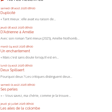
samedi 08
août 2026
06h00
Duplicité
« Tant mieux : elle avait eu raison de...
jeudi 06
août 2026
06h00
D'Adrienne à Amélie
Avec son roman Tant mieux (2025), Amélie Nothomb...
mardi 04
août 2026
18h00
Un enchantement
« Mais c’est sans doute lorsqu’il est en...
lundi 03
août 2026
06h00
Deux Spilliaert
Pourquoi deux ? Les critiques distinguent deux...
samedi 01
août 2026
06h00
Ses perles
« – Vous savez, ma chérie, comme je la trouve...
jeudi 30
juillet 2026
06h00
Les ailes de la colombe