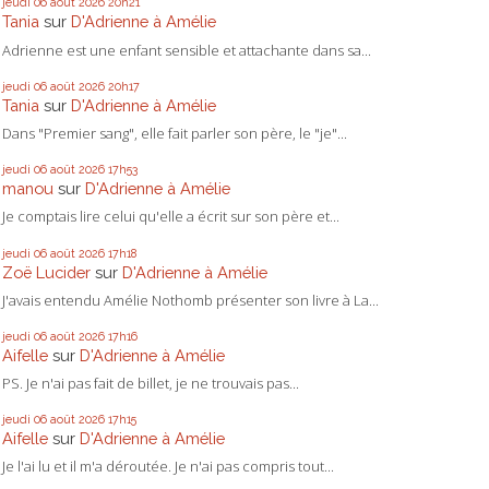
jeudi 06
août 2026
20h21
Tania
sur
D'Adrienne à Amélie
Adrienne est une enfant sensible et attachante dans sa...
jeudi 06
août 2026
20h17
Tania
sur
D'Adrienne à Amélie
Dans "Premier sang", elle fait parler son père, le "je"...
jeudi 06
août 2026
17h53
manou
sur
D'Adrienne à Amélie
Je comptais lire celui qu'elle a écrit sur son père et...
jeudi 06
août 2026
17h18
Zoë Lucider
sur
D'Adrienne à Amélie
J'avais entendu Amélie Nothomb présenter son livre à La...
jeudi 06
août 2026
17h16
Aifelle
sur
D'Adrienne à Amélie
PS. Je n'ai pas fait de billet, je ne trouvais pas...
jeudi 06
août 2026
17h15
Aifelle
sur
D'Adrienne à Amélie
Je l'ai lu et il m'a déroutée. Je n'ai pas compris tout...