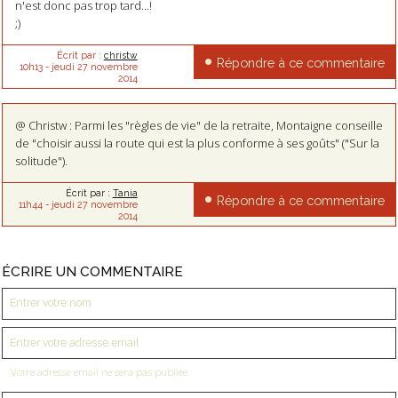
n'est donc pas trop tard...!
;)
Écrit par :
christw
Répondre à ce commentaire
10h13
-
jeudi 27
novembre
2014
@ Christw : Parmi les "règles de vie" de la retraite, Montaigne conseille
de "choisir aussi la route qui est la plus conforme à ses goûts" ("Sur la
solitude").
Écrit par :
Tania
Répondre à ce commentaire
11h44
-
jeudi 27
novembre
2014
ÉCRIRE UN COMMENTAIRE
Votre adresse email ne sera pas publiée