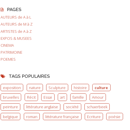
PAGES
AUTEURS de A à L
AUTEURS de M à Z
ARTISTES de A à Z
EXPOS & MUSEES
CINEMA
PATRIMOINE
POEMES
TAGS POPULAIRES
exposition
nature
Sculpture
histoire
culture
bruxelles
Récit
Essai
art
famille
Amour
peinture
littérature anglaise
société
schaerbeek
belgique
roman
littérature française
Ecriture
poésie