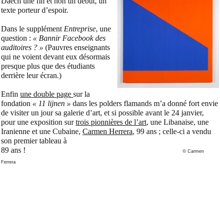
Daech une fin et non un début, un
texte porteur d’espoir.
Dans le supplément
Entreprise
, une
question :
« Bannir Facebook des
auditoires ? »
(Pauvres enseignants
qui ne voient devant eux désormais
presque plus que des étudiants
derrière leur écran.)
Enfin
une double page
sur la
fondation
« 11 lijnen »
dans les polders flamands m’a donné fort envie
de visiter un jour sa galerie d’art, et si possible avant le 24 janvier,
pour une exposition sur
trois pionnières de l’art
, une Libanaise, une
Iranienne et une Cubaine,
Carmen Herrera
, 99 ans ; celle-ci a vendu
son premier tableau à
89 ans !
© Carmen
Ferrera