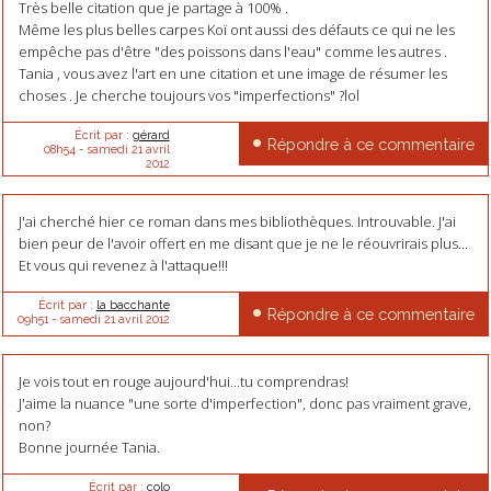
Très belle citation que je partage à 100% .
Même les plus belles carpes Koï ont aussi des défauts ce qui ne les
empêche pas d'être "des poissons dans l'eau" comme les autres .
Tania , vous avez l'art en une citation et une image de résumer les
choses . Je cherche toujours vos "imperfections" ?lol
Écrit par :
gérard
Répondre à ce commentaire
08h54
-
samedi 21
avril
2012
J'ai cherché hier ce roman dans mes bibliothèques. Introuvable. J'ai
bien peur de l'avoir offert en me disant que je ne le réouvrirais plus...
Et vous qui revenez à l'attaque!!!
Écrit par :
la bacchante
Répondre à ce commentaire
09h51
-
samedi 21
avril 2012
Je vois tout en rouge aujourd'hui...tu comprendras!
J'aime la nuance "une sorte d'imperfection", donc pas vraiment grave,
non?
Bonne journée Tania.
Écrit par :
colo