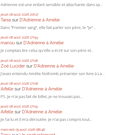
Adrienne est une enfant sensible et attachante dans sa...
jeudi 06
août 2026
20h17
Tania
sur
D'Adrienne à Amélie
Dans "Premier sang", elle fait parler son père, le "je"...
jeudi 06
août 2026
17h53
manou
sur
D'Adrienne à Amélie
Je comptais lire celui qu'elle a écrit sur son père et...
jeudi 06
août 2026
17h18
Zoë Lucider
sur
D'Adrienne à Amélie
J'avais entendu Amélie Nothomb présenter son livre à La...
jeudi 06
août 2026
17h16
Aifelle
sur
D'Adrienne à Amélie
PS. Je n'ai pas fait de billet, je ne trouvais pas...
jeudi 06
août 2026
17h15
Aifelle
sur
D'Adrienne à Amélie
Je l'ai lu et il m'a déroutée. Je n'ai pas compris tout...
mercredi 05
août 2026
08h46
Tania
sur
Un enchantement