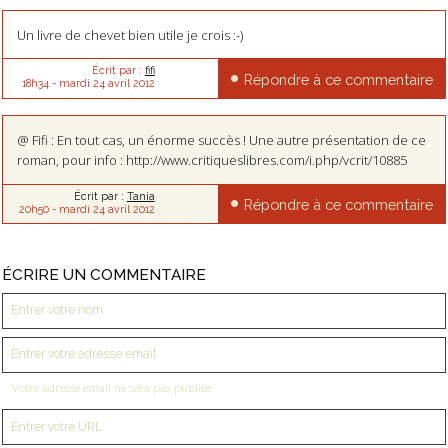
Un livre de chevet bien utile je crois :-)
Écrit par :
fifi
Répondre à ce commentaire
18h34
-
mardi 24
avril 2012
@ Fifi : En tout cas, un énorme succès ! Une autre présentation de ce
roman, pour info : http://www.critiqueslibres.com/i.php/vcrit/10885
Écrit par :
Tania
Répondre à ce commentaire
20h50
-
mardi 24
avril 2012
ÉCRIRE UN COMMENTAIRE
Votre adresse email ne sera pas publiée