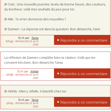
@ Colo : Une nouvelle journée, levée de bonne heure, des couleurs,
du bonheur, voilà mes souhaits du jour pour toi.
@ Niki : Tu m'en donneras des nouvelles ?
@ Damien : La réponse est dans la question. Bon dimanche, l'ami.
Écrit par :
Tania
Répondre à ce commentaire
10h49
-
dimanche 22
avril
2012
La réflexion de Damien complète bien ta citation. Voilà qui me
convient très bien. Bon dimanche Tania.
Écrit par :
Aifelle
Répondre à ce commentaire
10h58
-
dimanche 22
avril
2012
@ Aifelle : Merci, Aifelle. A bientôt chez toi.
Écrit par :
Tania
Répondre à ce commentaire
11h09
-
dimanche 22
avril
2012