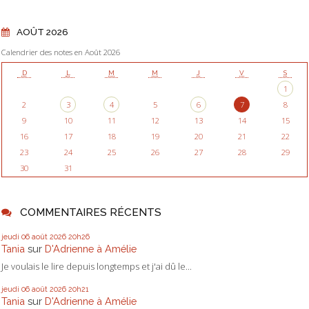
AOÛT 2026
Calendrier des notes en Août 2026
D
L
M
M
J
V
S
1
2
3
4
5
6
7
8
9
10
11
12
13
14
15
16
17
18
19
20
21
22
23
24
25
26
27
28
29
30
31
COMMENTAIRES RÉCENTS
jeudi 06
août 2026
20h26
Tania
sur
D'Adrienne à Amélie
Je voulais le lire depuis longtemps et j'ai dû le...
jeudi 06
août 2026
20h21
Tania
sur
D'Adrienne à Amélie