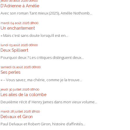
jeudi 06
août 2026
06h00
D'Adrienne à Amélie
Avec son roman Tant mieux (2025), Amélie Nothomb...
mardi 04
août 2026
18h00
Un enchantement
« Mais c’est sans doute lorsqu’il est en...
lundi 03
août 2026
06h00
Deux Spilliaert
Pourquoi deux ? Les critiques distinguent deux...
samedi 01
août 2026
06h00
Ses perles
« – Vous savez, ma chérie, comme je la trouve...
jeudi 30
juillet 2026
06h00
Les ailes de la colombe
Deuxième récit d’ Henry James dans mon vieux volume...
mardi 28
juillet 2026
18h00
Delvaux et Giron
Paul Delvaux et Robert Giron, histoire d’affinités...