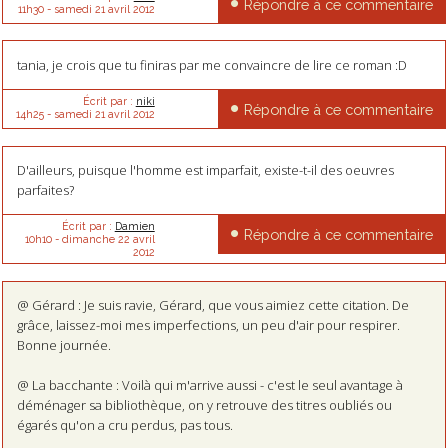
Répondre à ce commentaire
11h30
-
samedi 21
avril 2012
tania, je crois que tu finiras par me convaincre de lire ce roman :D
Écrit par :
niki
Répondre à ce commentaire
14h25
-
samedi 21
avril 2012
D'ailleurs, puisque l'homme est imparfait, existe-t-il des oeuvres
parfaites?
Écrit par :
Damien
Répondre à ce commentaire
10h10
-
dimanche 22
avril
2012
@ Gérard : Je suis ravie, Gérard, que vous aimiez cette citation. De
grâce, laissez-moi mes imperfections, un peu d'air pour respirer.
Bonne journée.
@ La bacchante : Voilà qui m'arrive aussi - c'est le seul avantage à
déménager sa bibliothèque, on y retrouve des titres oubliés ou
égarés qu'on a cru perdus, pas tous.