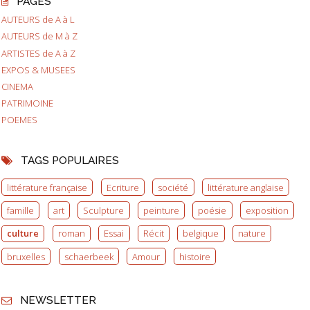
PAGES
AUTEURS de A à L
AUTEURS de M à Z
ARTISTES de A à Z
EXPOS & MUSEES
CINEMA
PATRIMOINE
POEMES
TAGS POPULAIRES
littérature française
Ecriture
société
littérature anglaise
famille
art
Sculpture
peinture
poésie
exposition
culture
roman
Essai
Récit
belgique
nature
bruxelles
schaerbeek
Amour
histoire
NEWSLETTER