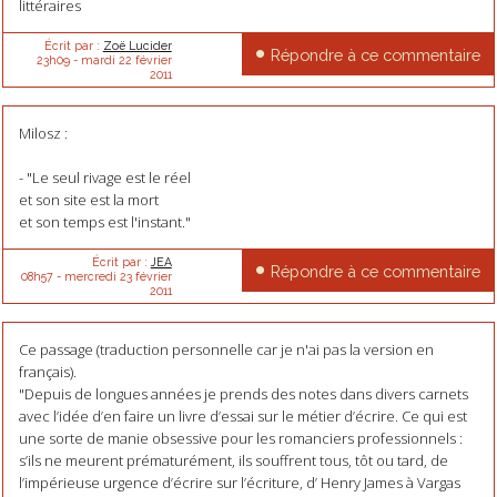
littéraires
Écrit par :
Zoë Lucider
Répondre à ce commentaire
23h09
-
mardi 22
février
2011
Milosz :
- "Le seul rivage est le réel
et son site est la mort
et son temps est l'instant."
Écrit par :
JEA
Répondre à ce commentaire
08h57
-
mercredi 23
février
2011
Ce passage (traduction personnelle car je n'ai pas la version en
français).
"Depuis de longues années je prends des notes dans divers carnets
avec l’idée d’en faire un livre d’essai sur le métier d’écrire. Ce qui est
une sorte de manie obsessive pour les romanciers professionnels :
s’ils ne meurent prématurément, ils souffrent tous, tôt ou tard, de
l’impérieuse urgence d’écrire sur l’écriture, d’ Henry James à Vargas