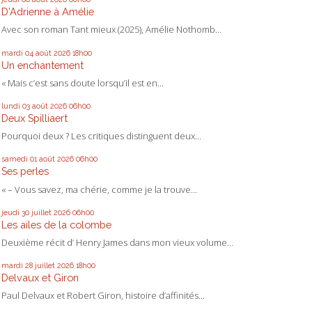
D'Adrienne à Amélie
Avec son roman Tant mieux (2025), Amélie Nothomb...
mardi 04
août 2026
18h00
Un enchantement
« Mais c’est sans doute lorsqu’il est en...
lundi 03
août 2026
06h00
Deux Spilliaert
Pourquoi deux ? Les critiques distinguent deux...
samedi 01
août 2026
06h00
Ses perles
« – Vous savez, ma chérie, comme je la trouve...
jeudi 30
juillet 2026
06h00
Les ailes de la colombe
Deuxième récit d’ Henry James dans mon vieux volume...
mardi 28
juillet 2026
18h00
Delvaux et Giron
Paul Delvaux et Robert Giron, histoire d’affinités...