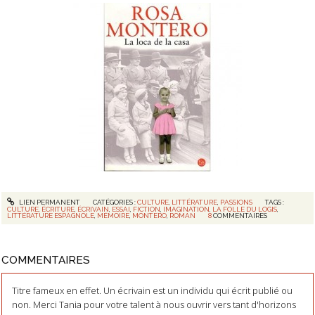
LIEN PERMANENT
CATÉGORIES :
CULTURE
,
LITTÉRATURE
,
PASSIONS
TAGS :
CULTURE
,
ÉCRITURE
,
ÉCRIVAIN
,
ESSAI
,
FICTION
,
IMAGINATION
,
LA FOLLE DU LOGIS
,
LITTÉRATURE ESPAGNOLE
,
MÉMOIRE
,
MONTERO
,
ROMAN
8
COMMENTAIRES
COMMENTAIRES
Titre fameux en effet. Un écrivain est un individu qui écrit publié ou
non. Merci Tania pour votre talent à nous ouvrir vers tant d'horizons