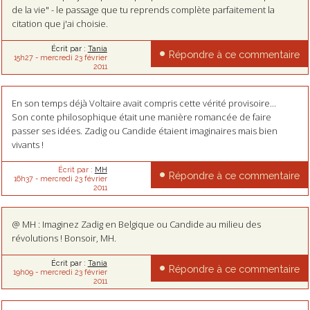
de la vie" - le passage que tu reprends complète parfaitement la
citation que j'ai choisie.
Écrit par :
Tania
Répondre à ce commentaire
15h27
-
mercredi 23
février
2011
En son temps déjà Voltaire avait compris cette vérité provisoire...
Son conte philosophique était une manière romancée de faire
passer ses idées. Zadig ou Candide étaient imaginaires mais bien
vivants !
Écrit par :
MH
Répondre à ce commentaire
16h37
-
mercredi 23
février
2011
@ MH : Imaginez Zadig en Belgique ou Candide au milieu des
révolutions ! Bonsoir, MH.
Écrit par :
Tania
Répondre à ce commentaire
19h09
-
mercredi 23
février
2011