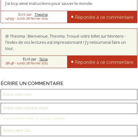
J'ai bcp aimé Instructions pour sauver le monde.
Écrit par :
Theoma
Répondre à ce commentaire
14h59
-
lundi 28
février 2011
@ Theoma : Bienvenue, Theoma. Trouvé votre billet sur Montero -
l'index de vos lectures est impressionnant ! J'y retournerai faire un
tour.
Écrit par :
Tania
Répondre à ce commentaire
18h48
-
lundi 28
février 2011
ÉCRIRE UN COMMENTAIRE
Votre adresse email ne sera pas publiée