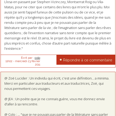
Llosa en passant par Stephen Vizinczey, Montserrat Roig ou Vila-
Matas, pour ne citer que certains des livres qui m’ont le plus plu. Moi
aussi j’ai senti l’appel furieux de cette pulsion ou de ce vice, et je
répète qu’il y a longtemps que j’inscrivais des idées, quand je me suis
rendu compte peu à peu que je ne pouvais pas parler de la
littérature sans parler de la vie ; de l’imagination sans parler des rêves
quotidiens ; de l’invention narrative sans tenir compte que le premier
mensonge est le réel. Et ainsi, le projet du livre est devenu de plus en
plus imprécis et confus, chose d’autre part naturelle puisque mêlée à
l’existence."
Écrit par :
colo
Répondre à ce commentaire
11h02
-
mercredi 23
février
2011
@ Zoë Lucider : Un individu qui écrit, c'est une définition... a minima.
Merci en particulier aux traducteurs et aux traductrices, Zoë, qui
nous permettent ces voyages.
@ JEA : Un poète que je ne connais guère, vous me donnez envie
d'aller à sa rencontre.
@ Colo : ... "que je ne pouvais pas parler de la littérature sans parler