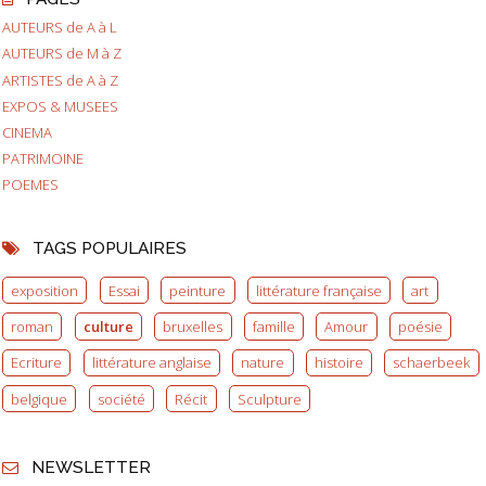
AUTEURS de A à L
AUTEURS de M à Z
ARTISTES de A à Z
EXPOS & MUSEES
CINEMA
PATRIMOINE
POEMES
TAGS POPULAIRES
exposition
Essai
peinture
littérature française
art
roman
culture
bruxelles
famille
Amour
poésie
Ecriture
littérature anglaise
nature
histoire
schaerbeek
belgique
société
Récit
Sculpture
NEWSLETTER