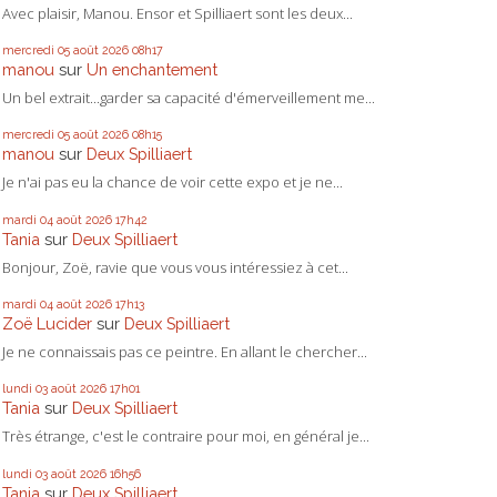
Avec plaisir, Manou. Ensor et Spilliaert sont les deux...
mercredi 05
août 2026
08h17
manou
sur
Un enchantement
Un bel extrait...garder sa capacité d'émerveillement me...
mercredi 05
août 2026
08h15
manou
sur
Deux Spilliaert
Je n'ai pas eu la chance de voir cette expo et je ne...
mardi 04
août 2026
17h42
Tania
sur
Deux Spilliaert
Bonjour, Zoë, ravie que vous vous intéressiez à cet...
mardi 04
août 2026
17h13
Zoë Lucider
sur
Deux Spilliaert
Je ne connaissais pas ce peintre. En allant le chercher...
lundi 03
août 2026
17h01
Tania
sur
Deux Spilliaert
Très étrange, c'est le contraire pour moi, en général je...
lundi 03
août 2026
16h56
Tania
sur
Deux Spilliaert