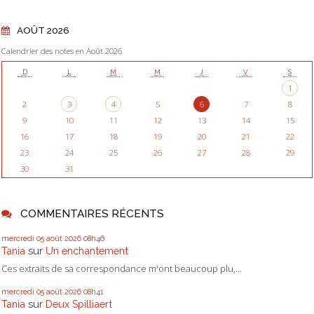
AOÛT 2026
Calendrier des notes en Août 2026
D
L
M
M
J
V
S
1
2
3
4
5
6
7
8
9
10
11
12
13
14
15
16
17
18
19
20
21
22
23
24
25
26
27
28
29
30
31
COMMENTAIRES RÉCENTS
mercredi 05
août 2026
08h46
Tania
sur
Un enchantement
Ces extraits de sa correspondance m'ont beaucoup plu,...
mercredi 05
août 2026
08h41
Tania
sur
Deux Spilliaert