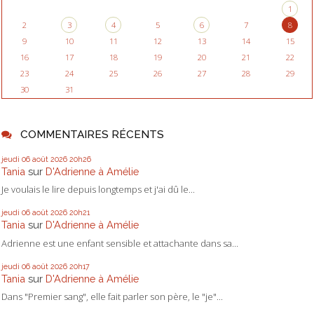
1
2
3
4
5
6
7
8
9
10
11
12
13
14
15
16
17
18
19
20
21
22
23
24
25
26
27
28
29
30
31
COMMENTAIRES RÉCENTS
jeudi 06
août 2026
20h26
Tania
sur
D'Adrienne à Amélie
Je voulais le lire depuis longtemps et j'ai dû le...
jeudi 06
août 2026
20h21
Tania
sur
D'Adrienne à Amélie
Adrienne est une enfant sensible et attachante dans sa...
jeudi 06
août 2026
20h17
Tania
sur
D'Adrienne à Amélie
Dans "Premier sang", elle fait parler son père, le "je"...