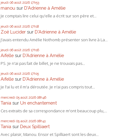
jeudi 06
août 2026
17h53
manou
sur
D'Adrienne à Amélie
Je comptais lire celui qu'elle a écrit sur son père et...
jeudi 06
août 2026
17h18
Zoë Lucider
sur
D'Adrienne à Amélie
J'avais entendu Amélie Nothomb présenter son livre à La...
jeudi 06
août 2026
17h16
Aifelle
sur
D'Adrienne à Amélie
PS. Je n'ai pas fait de billet, je ne trouvais pas...
jeudi 06
août 2026
17h15
Aifelle
sur
D'Adrienne à Amélie
Je l'ai lu et il m'a déroutée. Je n'ai pas compris tout...
mercredi 05
août 2026
08h46
Tania
sur
Un enchantement
Ces extraits de sa correspondance m'ont beaucoup plu,...
mercredi 05
août 2026
08h41
Tania
sur
Deux Spilliaert
Avec plaisir, Manou. Ensor et Spilliaert sont les deux...