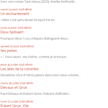
Avec son roman Tant mieux (2025), Amélie Nothomb...
mardi 04
août 2026
18h00
Un enchantement
« Mais c’est sans doute lorsqu’il est en...
lundi 03
août 2026
06h00
Deux Spilliaert
Pourquoi deux ? Les critiques distinguent deux...
samedi 01
août 2026
06h00
Ses perles
« – Vous savez, ma chérie, comme je la trouve...
jeudi 30
juillet 2026
06h00
Les ailes de la colombe
Deuxième récit d’ Henry James dans mon vieux volume...
mardi 28
juillet 2026
18h00
Delvaux et Giron
Paul Delvaux et Robert Giron, histoire d’affinités...
lundi 27
juillet 2026
06h00
Robert Giron, XXe