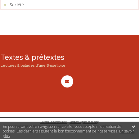
Société
Textes & prétextes
Lectures & balades d'une Bruxelloise
Déclarer un contenu illicite
|
Mentions légales de ce blog
En poursuivant votre navigation sur ce site, vous acceptez l'utilisation de
cookies. Ces derniers assurent le bon fonctionnement de nos services.
En savoir
plus
.