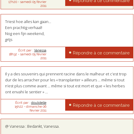
Répondre à ce commentaire
17h20
-
samedi 05
février
2011
Triest hoe alles kan gaan...
Een prachtig verhaal!
Nog een fijn weekend,
grtjs
Écrit par :
Vanessa
Répondre à ce commentaire
18h32
-
samedi 05
février
2011
Il y a des souvenirs qui prennent racine dans le malheur et c’est trop
dur de les arracher pour les « transplanter » ailleurs … même si tout
n’est plus comme avant … même si tout est mort et que « les herbes
ont envahi le sentier » …
Écrit par :
doulidelle
Répondre à ce commentaire
15h22
-
dimanche 06
février 2011
@ Vanessa : Bedankt, Vanessa.