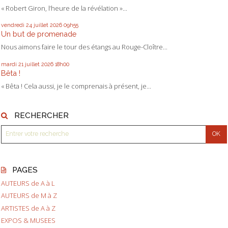
« Robert Giron, l’heure de la révélation »...
vendredi 24
juillet 2026
09h55
Un but de promenade
Nous aimons faire le tour des étangs au Rouge-Cloître...
mardi 21
juillet 2026
18h00
Bêta !
« Bêta ! Cela aussi, je le comprenais à présent, je...
RECHERCHER
PAGES
AUTEURS de A à L
AUTEURS de M à Z
ARTISTES de A à Z
EXPOS & MUSEES