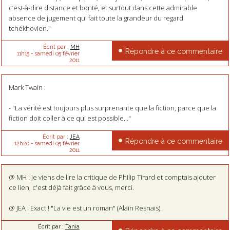
c’est-à-dire distance et bonté, et surtout dans cette admirable
absence de jugement qui fait toute la grandeur du regard
tchékhovien."
Écrit par :
MH
Répondre à ce commentaire
11h15
-
samedi 05
février
2011
Mark Twain :
- "La vérité est toujours plus surprenante que la fiction, parce que la
fiction doit coller à ce qui est possible..."
Écrit par :
JEA
Répondre à ce commentaire
12h20
-
samedi 05
février
2011
@ MH : Je viens de lire la critique de Philip Tirard et comptais ajouter
ce lien, c'est déjà fait grâce à vous, merci.
@ JEA : Exact ! "La vie est un roman" (Alain Resnais).
Écrit par :
Tania