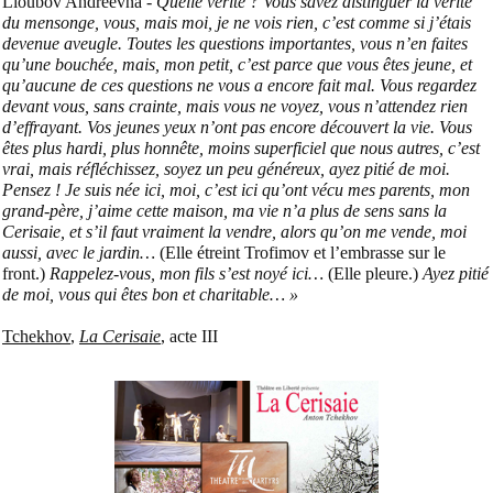
Lioubov Andréevna -
Quelle vérité ? Vous savez distinguer la vérité
du mensonge, vous, mais moi, je ne vois rien, c’est comme si j’étais
devenue aveugle. Toutes les questions importantes, vous n’en faites
qu’une bouchée, mais, mon petit, c’est parce que vous êtes jeune, et
qu’aucune de ces questions ne vous a encore fait mal. Vous regardez
devant vous, sans crainte, mais vous ne voyez, vous n’attendez rien
d’effrayant. Vos jeunes yeux n’ont pas encore découvert la vie. Vous
êtes plus hardi, plus honnête, moins superficiel que nous autres, c’est
vrai, mais réfléchissez, soyez un peu généreux, ayez pitié de moi.
Pensez ! Je suis née ici, moi, c’est ici qu’ont vécu mes parents, mon
grand-père, j’aime cette maison, ma vie n’a plus de sens sans la
Cerisaie, et s’il faut vraiment la vendre, alors qu’on me vende, moi
aussi, avec le jardin…
(Elle étreint Trofimov et l’embrasse sur le
front.)
Rappelez-vous, mon fils s’est noyé ici…
(Elle pleure.)
Ayez pitié
de moi, vous qui êtes bon et charitable… »
Tchekhov
,
La Cerisaie
, acte III