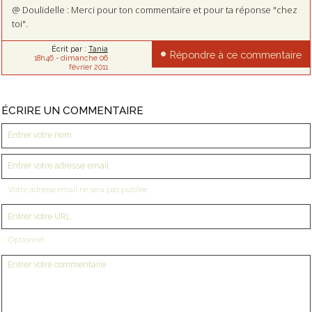
@ Doulidelle : Merci pour ton commentaire et pour ta réponse "chez
toi".
Écrit par :
Tania
Répondre à ce commentaire
18h46
-
dimanche 06
février 2011
ÉCRIRE UN COMMENTAIRE
Votre adresse email ne sera pas publiée
Optionnel