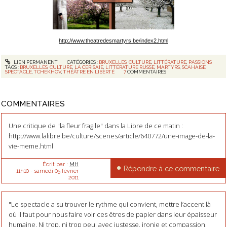
http://www.theatredesmartyrs.be/index2.html
LIEN PERMANENT
CATÉGORIES :
BRUXELLES
,
CULTURE
,
LITTÉRATURE
,
PASSIONS
TAGS :
BRUXELLES
,
CULTURE
,
LA CERISAIE
,
LITTÉRATURE RUSSE
,
MARTYRS
,
SCAHAISE
,
SPECTACLE
,
TCHEKHOV
,
THÉÂTRE EN LIBERTÉ
7
COMMENTAIRES
COMMENTAIRES
Une critique de "la fleur fragile" dans la Libre de ce matin :
http://www.lalibre.be/culture/scenes/article/640772/une-image-de-la-
vie-meme.html
Écrit par :
MH
Répondre à ce commentaire
11h10
-
samedi 05
février
2011
"Le spectacle a su trouver le rythme qui convient, mettre l’accent là
où il faut pour nous faire voir ces êtres de papier dans leur épaisseur
humaine. Ni trop, ni trop peu, avec justesse, ironie et compassion,