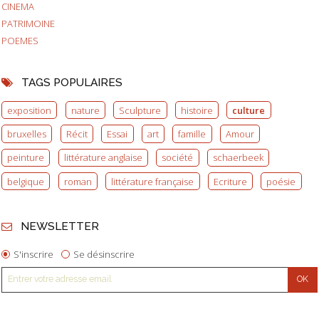
CINEMA
PATRIMOINE
POEMES
TAGS POPULAIRES
exposition
nature
Sculpture
histoire
culture
bruxelles
Récit
Essai
art
famille
Amour
peinture
littérature anglaise
société
schaerbeek
belgique
roman
littérature française
Ecriture
poésie
NEWSLETTER
S'inscrire
Se désinscrire