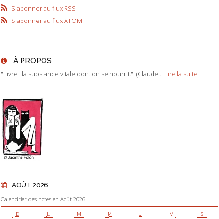
S'abonner au flux RSS
S'abonner au flux ATOM
À PROPOS
"Livre : la substance vitale dont on se nourrit." (Claude...
Lire la suite
AOÛT 2026
Calendrier des notes en Août 2026
D
L
M
M
J
V
S