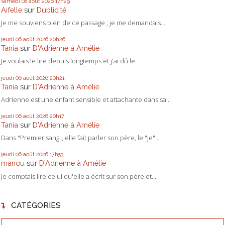
samedi 08
août 2026
17h29
Aifelle
sur
Duplicité
Je me souviens bien de ce passage ; je me demandais...
jeudi 06
août 2026
20h26
Tania
sur
D'Adrienne à Amélie
Je voulais le lire depuis longtemps et j'ai dû le...
jeudi 06
août 2026
20h21
Tania
sur
D'Adrienne à Amélie
Adrienne est une enfant sensible et attachante dans sa...
jeudi 06
août 2026
20h17
Tania
sur
D'Adrienne à Amélie
Dans "Premier sang", elle fait parler son père, le "je"...
jeudi 06
août 2026
17h53
manou
sur
D'Adrienne à Amélie
Je comptais lire celui qu'elle a écrit sur son père et...
CATÉGORIES