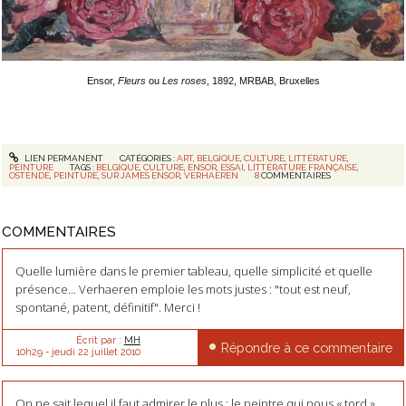
Ensor,
Fleurs
ou
Les roses
, 1892, MRBAB, Bruxelles
LIEN PERMANENT
CATÉGORIES :
ART
,
BELGIQUE
,
CULTURE
,
LITTÉRATURE
,
PEINTURE
TAGS :
BELGIQUE
,
CULTURE
,
ENSOR
,
ESSAI
,
LITTÉRATURE FRANÇAISE
,
OSTENDE
,
PEINTURE
,
SUR JAMES ENSOR
,
VERHAEREN
8
COMMENTAIRES
COMMENTAIRES
Quelle lumière dans le premier tableau, quelle simplicité et quelle
présence... Verhaeren emploie les mots justes : "tout est neuf,
spontané, patent, définitif". Merci !
Écrit par :
MH
Répondre à ce commentaire
10h29
-
jeudi 22
juillet 2010
On ne sait lequel il faut admirer le plus : le peintre qui nous « tord »