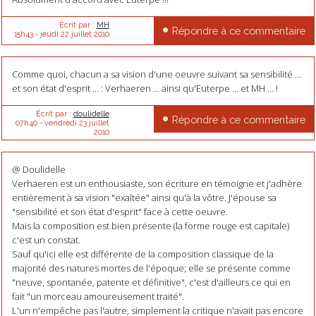
Écrit par :
MH
Répondre à ce commentaire
15h43
-
jeudi 22
juillet 2010
Comme quoi, chacun a sa vision d'une oeuvre suivant sa sensibilité ...
et son état d'esprit ... : Verhaeren ... ainsi qu'Euterpe ... et MH ... !
Écrit par :
doulidelle
Répondre à ce commentaire
07h40
-
vendredi 23
juillet
2010
@ Doulidelle
Verhaeren est un enthousiaste, son écriture en témoigne et j'adhère
entièrement à sa vision "exaltée" ainsi qu'à la vôtre. J'épouse sa
"sensibilité et son état d'esprit" face à cette oeuvre.
Mais la composition est bien présente (la forme rouge est capitale)
c'est un constat.
Sauf qu'ici elle est différente de la composition classique de la
majorité des natures mortes de l'époque; elle se présente comme
"neuve, spontanée, patente et définitive", c'est d'ailleurs ce qui en
fait "un morceau amoureusement traité".
L'un n'empêche pas l'autre, simplement la critique n'avait pas encore