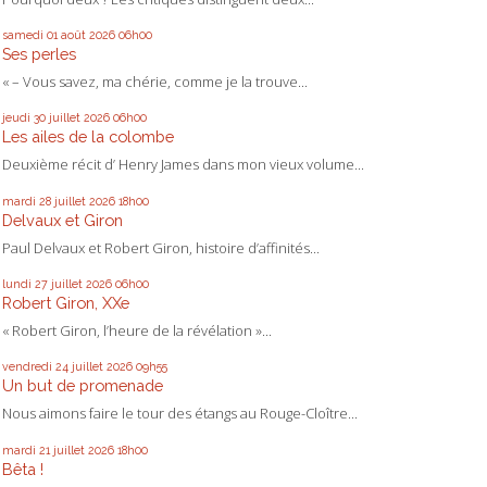
samedi 01
août 2026
06h00
Ses perles
« – Vous savez, ma chérie, comme je la trouve...
jeudi 30
juillet 2026
06h00
Les ailes de la colombe
Deuxième récit d’ Henry James dans mon vieux volume...
mardi 28
juillet 2026
18h00
Delvaux et Giron
Paul Delvaux et Robert Giron, histoire d’affinités...
lundi 27
juillet 2026
06h00
Robert Giron, XXe
« Robert Giron, l’heure de la révélation »...
vendredi 24
juillet 2026
09h55
Un but de promenade
Nous aimons faire le tour des étangs au Rouge-Cloître...
mardi 21
juillet 2026
18h00
Bêta !