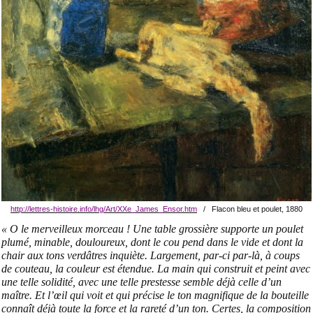
http://lettres-histoire.info/lhg/Art/XXe_James_Ensor.htm
/ Flacon bleu et poulet, 1880
« O le merveilleux morceau ! Une table grossière supporte un poulet
plumé, minable, douloureux, dont le cou pend dans le vide et dont la
chair aux tons verdâtres inquiète. Largement, par-ci par-là, à coups
de couteau, la couleur est étendue. La main qui construit et peint avec
une telle solidité, avec une telle prestesse semble déjà celle d’un
maître. Et l’œil qui voit et qui précise le ton magnifique de la bouteille
connaît déjà toute la force et la rareté d’un ton. Certes, la composition