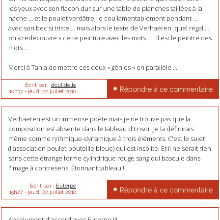
les yeux avec son flacon dur sur une table de planches taillées à la
hache … et le poulet verdâtre, le cou lamentablement pendant …
avec son bec si triste … mais alors le texte de Verhaeren, quel régal …
on « redécouvre » cette peinture avec les mots … : Il est le peintre des
mots …
Merci à Tania de mettre ces deux « génies » en parallèle …
Écrit par :
doulidelle
Répondre à ce commentaire
10h37
-
jeudi 22
juillet 2010
Verhaeren est un immense poète mais je ne trouve pas que la
composition est absente dans le tableau d'Ensor. Je la définirais
même comme rythmique-dynamique à trois éléments. C'est le sujet
(l'association poulet-bouteille bleue) qui est insolite. Et il ne serait rien
sans cette étrange forme cylindrique rouge sang qui bascule dans
l'image à contresens. Étonnant tableau !
Écrit par :
Euterpe
Répondre à ce commentaire
15h27
-
jeudi 22
juillet 2010
Absolument d'accord avec Euterpe !!!