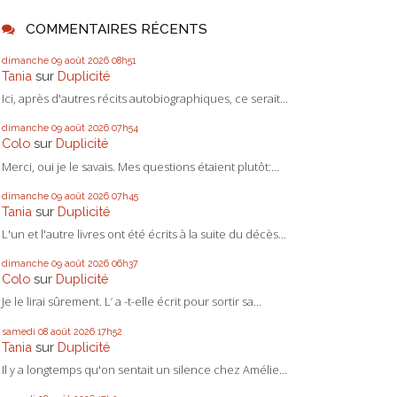
COMMENTAIRES RÉCENTS
dimanche 09
août 2026
08h51
Tania
sur
Duplicité
Ici, après d'autres récits autobiographiques, ce serait...
dimanche 09
août 2026
07h54
Colo
sur
Duplicité
Merci, oui je le savais. Mes questions étaient plutôt:...
dimanche 09
août 2026
07h45
Tania
sur
Duplicité
L'un et l'autre livres ont été écrits à la suite du décès...
dimanche 09
août 2026
06h37
Colo
sur
Duplicité
Je le lirai sûrement. L’ a -t-elle écrit pour sortir sa...
samedi 08
août 2026
17h52
Tania
sur
Duplicité
Il y a longtemps qu'on sentait un silence chez Amélie...