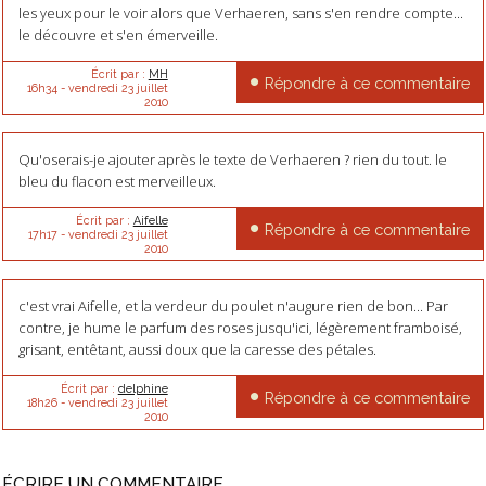
les yeux pour le voir alors que Verhaeren, sans s'en rendre compte...
le découvre et s'en émerveille.
Écrit par :
MH
Répondre à ce commentaire
16h34
-
vendredi 23
juillet
2010
Qu'oserais-je ajouter après le texte de Verhaeren ? rien du tout. le
bleu du flacon est merveilleux.
Écrit par :
Aifelle
Répondre à ce commentaire
17h17
-
vendredi 23
juillet
2010
c'est vrai Aifelle, et la verdeur du poulet n'augure rien de bon... Par
contre, je hume le parfum des roses jusqu'ici, légèrement framboisé,
grisant, entêtant, aussi doux que la caresse des pétales.
Écrit par :
delphine
Répondre à ce commentaire
18h26
-
vendredi 23
juillet
2010
ÉCRIRE UN COMMENTAIRE