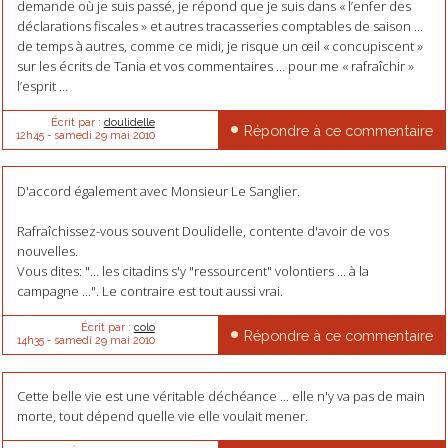
demande où je suis passé, je répond que je suis dans « l’enfer des
déclarations fiscales » et autres tracasseries comptables de saison …
de temps à autres, comme ce midi, je risque un œil « concupiscent »
sur les écrits de Tania et vos commentaires … pour me « rafraîchir »
l’esprit …
Écrit par :
doulidelle
Répondre à ce commentaire
12h45
-
samedi 29
mai 2010
D'accord également avec Monsieur Le Sanglier.
Rafraîchissez-vous souvent Doulidelle, contente d'avoir de vos
nouvelles.
Vous dites: "… les citadins s'y "ressourcent" volontiers ... à la
campagne ...". Le contraire est tout aussi vrai.
Écrit par :
colo
Répondre à ce commentaire
14h35
-
samedi 29
mai 2010
Cette belle vie est une véritable déchéance ... elle n'y va pas de main
morte, tout dépend quelle vie elle voulait mener.