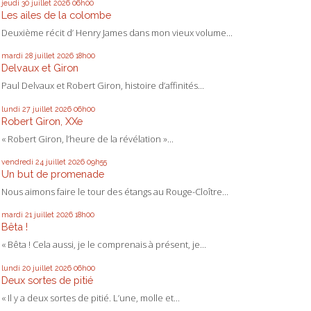
jeudi 30
juillet 2026
06h00
Les ailes de la colombe
Deuxième récit d’ Henry James dans mon vieux volume...
mardi 28
juillet 2026
18h00
Delvaux et Giron
Paul Delvaux et Robert Giron, histoire d’affinités...
lundi 27
juillet 2026
06h00
Robert Giron, XXe
« Robert Giron, l’heure de la révélation »...
vendredi 24
juillet 2026
09h55
Un but de promenade
Nous aimons faire le tour des étangs au Rouge-Cloître...
mardi 21
juillet 2026
18h00
Bêta !
« Bêta ! Cela aussi, je le comprenais à présent, je...
lundi 20
juillet 2026
06h00
Deux sortes de pitié
« Il y a deux sortes de pitié. L’une, molle et...