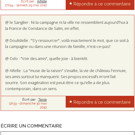
Écrit par :
Aifelle
Répondre à ce commentaire
17h54
-
samedi 29
mai 2010
@ le Sanglier : Ni la campagne ni la ville ne ressemblent aujourd'hui à
la France de Constance de Salm, en effet.
@ Doulidelle : "S'y ressourcer", voilà exactement le mot, que ce soit à
la campagne ou dans une réunion de famille, n'est-ce-pas?
@ Colo : "Voir des amis", quelle joie - à bientôt.
@ Aifelle : La "muse de la raison" s'exalte, la vie de château l'ennuie,
ses amis surtout lui manquent. Ses propos excessifs m'ont fait
sourire. Son exagération est peut-être ce qu'elle a de plus
contemporain, dans un sens.
Écrit par :
Tania
Répondre à ce commentaire
11h33
-
dimanche 30
mai
2010
ÉCRIRE UN COMMENTAIRE