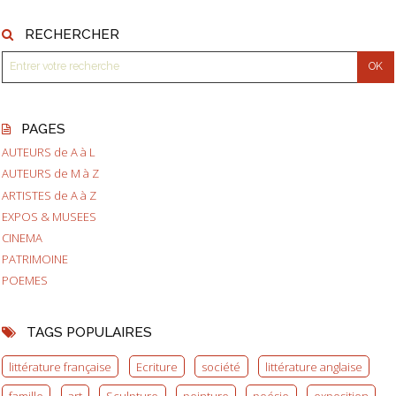
RECHERCHER
PAGES
AUTEURS de A à L
AUTEURS de M à Z
ARTISTES de A à Z
EXPOS & MUSEES
CINEMA
PATRIMOINE
POEMES
TAGS POPULAIRES
littérature française
Ecriture
société
littérature anglaise
famille
art
Sculpture
peinture
poésie
exposition