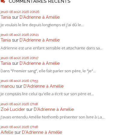
COMMENTAIRES RÉCENTS
jeudi 06
août 2026
20h26
Tania
sur
D'Adrienne à Amélie
Je voulais le lire depuis longtemps et j'ai dû le...
jeudi 06
août 2026
20h21
Tania
sur
D'Adrienne à Amélie
Adrienne est une enfant sensible et attachante dans sa...
jeudi 06
août 2026
20h17
Tania
sur
D'Adrienne à Amélie
Dans "Premier sang", elle fait parler son père, le "je"...
jeudi 06
août 2026
17h53
manou
sur
D'Adrienne à Amélie
Je comptais lire celui qu'elle a écrit sur son père et...
jeudi 06
août 2026
17h18
Zoë Lucider
sur
D'Adrienne à Amélie
J'avais entendu Amélie Nothomb présenter son livre à La...
jeudi 06
août 2026
17h16
Aifelle
sur
D'Adrienne à Amélie