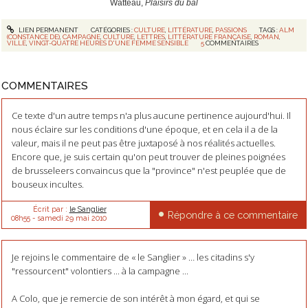
Watteau,
Plaisirs du bal
LIEN PERMANENT
CATÉGORIES :
CULTURE
,
LITTÉRATURE
,
PASSIONS
TAGS :
ALM
(CONSTANCE DE)
,
CAMPAGNE
,
CULTURE
,
LETTRES
,
LITTÉRATURE FRANÇAISE
,
ROMAN
,
VILLE
,
VINGT-QUATRE HEURES D'UNE FEMME SENSIBLE
5
COMMENTAIRES
COMMENTAIRES
Ce texte d'un autre temps n'a plus aucune pertinence aujourd'hui. Il
nous éclaire sur les conditions d'une époque, et en cela il a de la
valeur, mais il ne peut pas être juxtaposé à nos réalités actuelles.
Encore que, je suis certain qu'on peut trouver de pleines poignées
de brusseleers convaincus que la "province" n'est peuplée que de
bouseux incultes.
Écrit par :
le Sanglier
Répondre à ce commentaire
08h55
-
samedi 29
mai 2010
Je rejoins le commentaire de « le Sanglier » … les citadins s'y
"ressourcent" volontiers ... à la campagne ...
A Colo, que je remercie de son intérêt à mon égard, et qui se