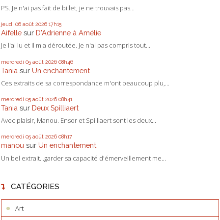
PS. Je n'ai pas fait de billet, je ne trouvais pas...
jeudi 06
août 2026
17h15
Aifelle
sur
D'Adrienne à Amélie
Je l'ai lu et il m'a déroutée. Je n'ai pas compris tout...
mercredi 05
août 2026
08h46
Tania
sur
Un enchantement
Ces extraits de sa correspondance m'ont beaucoup plu,...
mercredi 05
août 2026
08h41
Tania
sur
Deux Spilliaert
Avec plaisir, Manou. Ensor et Spilliaert sont les deux...
mercredi 05
août 2026
08h17
manou
sur
Un enchantement
Un bel extrait...garder sa capacité d'émerveillement me...
CATÉGORIES
Art