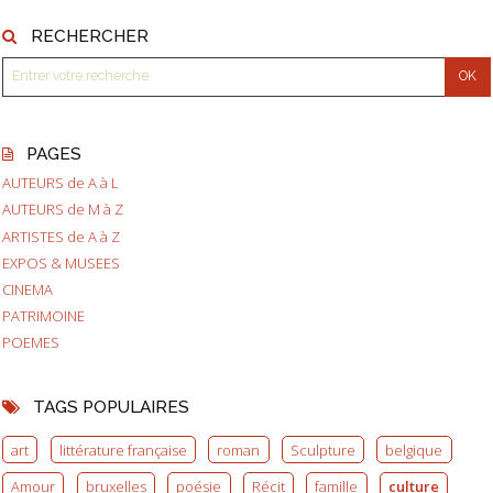
RECHERCHER
PAGES
AUTEURS de A à L
AUTEURS de M à Z
ARTISTES de A à Z
EXPOS & MUSEES
CINEMA
PATRIMOINE
POEMES
TAGS POPULAIRES
art
littérature française
roman
Sculpture
belgique
Amour
bruxelles
poésie
Récit
famille
culture