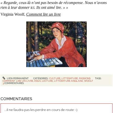
« Regarde, ceux-là n’ont pas besoin de récompense. Nous n’avons
rien à leur donner ici. Ils ont aimé lire. » »
Virginia Woolf,
Comment lire un livre
LIEN PERMANENT
CATÉGORIES :
CULTURE
,
LITTÉRATURE
,
PASSIONS
TAGS :
COMMENT LIRE UN LIVRE
,
ESSAI
,
LECTURE
,
LITTÉRATURE ANGLAISE
,
WOOLF
3
COMMENTAIRES
COMMENTAIRES
...il ne faudra pas les perdre en cours de route :-)