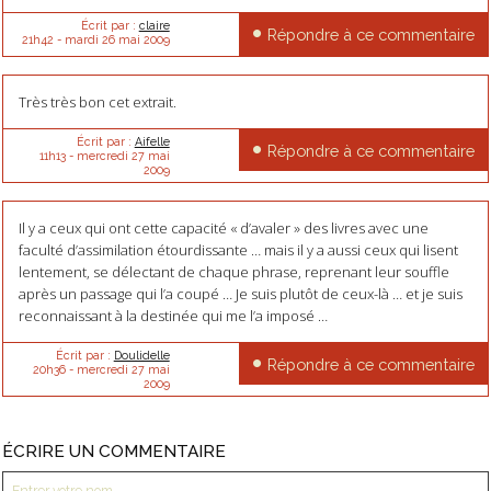
Écrit par :
claire
Répondre à ce commentaire
21h42
-
mardi 26
mai 2009
Très très bon cet extrait.
Écrit par :
Aifelle
Répondre à ce commentaire
11h13
-
mercredi 27
mai
2009
Il y a ceux qui ont cette capacité « d’avaler » des livres avec une
faculté d’assimilation étourdissante … mais il y a aussi ceux qui lisent
lentement, se délectant de chaque phrase, reprenant leur souffle
après un passage qui l’a coupé … Je suis plutôt de ceux-là … et je suis
reconnaissant à la destinée qui me l’a imposé …
Écrit par :
Doulidelle
Répondre à ce commentaire
20h36
-
mercredi 27
mai
2009
ÉCRIRE UN COMMENTAIRE