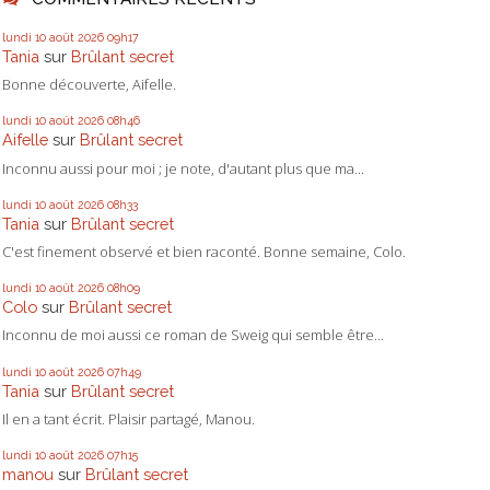
lundi 10
août 2026
09h17
Tania
sur
Brûlant secret
Bonne découverte, Aifelle.
lundi 10
août 2026
08h46
Aifelle
sur
Brûlant secret
Inconnu aussi pour moi ; je note, d'autant plus que ma...
lundi 10
août 2026
08h33
Tania
sur
Brûlant secret
C'est finement observé et bien raconté. Bonne semaine, Colo.
lundi 10
août 2026
08h09
Colo
sur
Brûlant secret
Inconnu de moi aussi ce roman de Sweig qui semble être...
lundi 10
août 2026
07h49
Tania
sur
Brûlant secret
Il en a tant écrit. Plaisir partagé, Manou.
lundi 10
août 2026
07h15
manou
sur
Brûlant secret