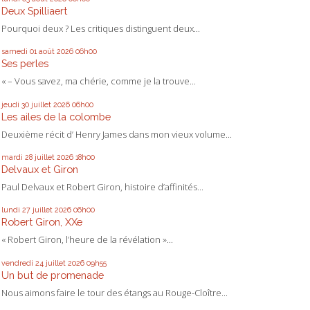
Deux Spilliaert
Pourquoi deux ? Les critiques distinguent deux...
samedi 01
août 2026
06h00
Ses perles
« – Vous savez, ma chérie, comme je la trouve...
jeudi 30
juillet 2026
06h00
Les ailes de la colombe
Deuxième récit d’ Henry James dans mon vieux volume...
mardi 28
juillet 2026
18h00
Delvaux et Giron
Paul Delvaux et Robert Giron, histoire d’affinités...
lundi 27
juillet 2026
06h00
Robert Giron, XXe
« Robert Giron, l’heure de la révélation »...
vendredi 24
juillet 2026
09h55
Un but de promenade
Nous aimons faire le tour des étangs au Rouge-Cloître...