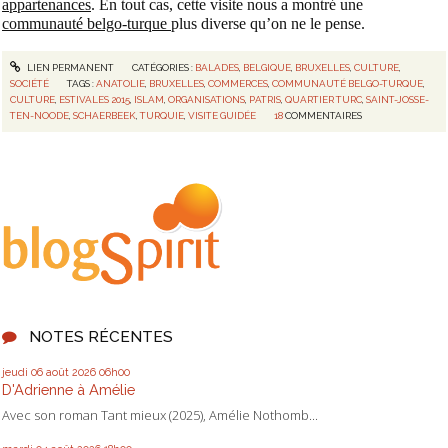
appartenances
. En tout cas, cette visite nous a montré une
communauté belgo-turque
plus diverse qu’on ne le pense.
LIEN PERMANENT
CATÉGORIES :
BALADES
,
BELGIQUE
,
BRUXELLES
,
CULTURE
,
SOCIÉTÉ
TAGS :
ANATOLIE
,
BRUXELLES
,
COMMERCES
,
COMMUNAUTÉ BELGO-TURQUE
,
CULTURE
,
ESTIVALES 2015
,
ISLAM
,
ORGANISATIONS
,
PATRIS
,
QUARTIER TURC
,
SAINT-JOSSE-
TEN-NOODE
,
SCHAERBEEK
,
TURQUIE
,
VISITE GUIDÉE
18
COMMENTAIRES
NOTES RÉCENTES
jeudi 06
août 2026
06h00
D'Adrienne à Amélie
Avec son roman Tant mieux (2025), Amélie Nothomb...