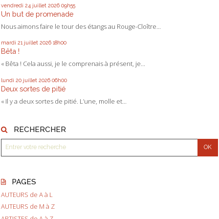
vendredi 24
juillet 2026
09h55
Un but de promenade
Nous aimons faire le tour des étangs au Rouge-Cloître...
mardi 21
juillet 2026
18h00
Bêta !
« Bêta ! Cela aussi, je le comprenais à présent, je...
lundi 20
juillet 2026
06h00
Deux sortes de pitié
« Il y a deux sortes de pitié. L’une, molle et...
RECHERCHER
PAGES
AUTEURS de A à L
AUTEURS de M à Z
ARTISTES de A à Z