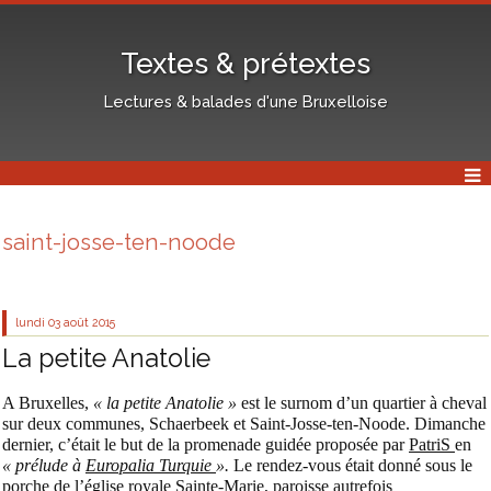
Textes & prétextes
Lectures & balades d'une Bruxelloise
saint-josse-ten-noode
lundi 03
août 2015
La petite Anatolie
A Bruxelles,
« la petite Anatolie »
est le surnom d’un quartier à cheval
sur deux communes, Schaerbeek et Saint-Josse-ten-Noode. Dimanche
dernier, c’était le but de la promenade guidée proposée par
PatriS
en
« prélude à
Europalia Turquie
».
Le rendez-vous était donné sous le
porche de
l’église royale Sainte-Marie
, paroisse autrefois