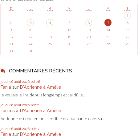
D
L
M
M
J
V
S
1
2
3
4
5
6
7
8
9
10
11
12
13
14
15
16
17
18
19
20
21
22
23
24
25
26
27
28
29
30
31
COMMENTAIRES RÉCENTS
jeudi 06
août 2026
20h26
Tania
sur
D'Adrienne à Amélie
Je voulais le lire depuis longtemps et j'ai dû le...
jeudi 06
août 2026
20h21
Tania
sur
D'Adrienne à Amélie
Adrienne est une enfant sensible et attachante dans sa...
jeudi 06
août 2026
20h17
Tania
sur
D'Adrienne à Amélie