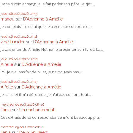
Dans "Premier sang", elle fait parler son père, le "je"...
jeudi 06
août 2026
17h53
manou
sur
D'Adrienne à Amélie
Je comptais lire celui qu'elle a écrit sur son père et...
jeudi 06
août 2026
17h18
Zoë Lucider
sur
D'Adrienne à Amélie
J'avais entendu Amélie Nothomb présenter son livre à La...
jeudi 06
août 2026
17h16
Aifelle
sur
D'Adrienne à Amélie
PS. Je n'ai pas fait de billet, je ne trouvais pas...
jeudi 06
août 2026
17h15
Aifelle
sur
D'Adrienne à Amélie
Je l'ai lu et il m'a déroutée. Je n'ai pas compris tout...
mercredi 05
août 2026
08h46
Tania
sur
Un enchantement
Ces extraits de sa correspondance m'ont beaucoup plu,...
mercredi 05
août 2026
08h41
Tania
sur
Deux Spilliaert