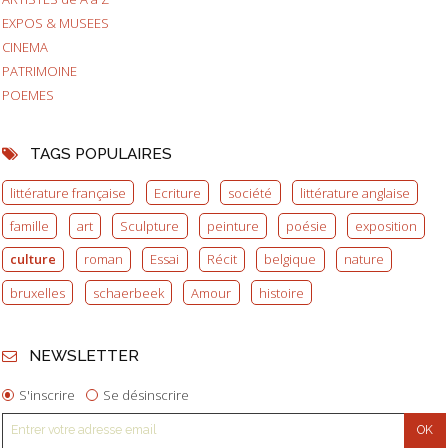
EXPOS & MUSEES
CINEMA
PATRIMOINE
POEMES
TAGS POPULAIRES
littérature française
Ecriture
société
littérature anglaise
famille
art
Sculpture
peinture
poésie
exposition
culture
roman
Essai
Récit
belgique
nature
bruxelles
schaerbeek
Amour
histoire
NEWSLETTER
S'inscrire
Se désinscrire