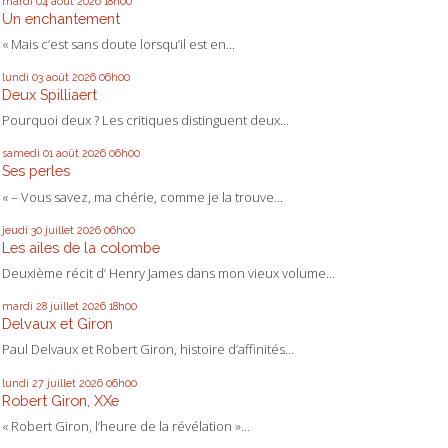
mardi 04
août 2026
18h00
Un enchantement
« Mais c’est sans doute lorsqu’il est en...
lundi 03
août 2026
06h00
Deux Spilliaert
Pourquoi deux ? Les critiques distinguent deux...
samedi 01
août 2026
06h00
Ses perles
« – Vous savez, ma chérie, comme je la trouve...
jeudi 30
juillet 2026
06h00
Les ailes de la colombe
Deuxième récit d’ Henry James dans mon vieux volume...
mardi 28
juillet 2026
18h00
Delvaux et Giron
Paul Delvaux et Robert Giron, histoire d’affinités...
lundi 27
juillet 2026
06h00
Robert Giron, XXe
« Robert Giron, l’heure de la révélation »...