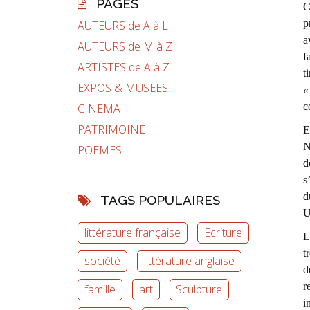
PAGES
C
p
AUTEURS de A à L
a
AUTEURS de M à Z
f
ARTISTES de A à Z
t
EXPOS & MUSEES
«
c
CINEMA
PATRIMOINE
E
N
POEMES
d
s
d
TAGS POPULAIRES
U
littérature française
Ecriture
L
t
société
littérature anglaise
d
r
famille
art
Sculpture
i