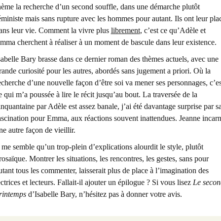
hème la recherche d’un second souffle, dans une démarche plutôt
éministe mais sans rupture avec les hommes pour autant. Ils ont leur pla
ans leur vie. Comment la vivre plus
librement
, c’est ce qu’Adèle et
mma cherchent à réaliser à un moment de bascule dans leur existence.
sabelle Bary brasse dans ce dernier roman des thèmes actuels, avec une
rande curiosité pour les autres,
abordés sans jugement a priori
. Où la
echerche d’une nouvelle façon d’être soi va mener ses personnages, c’es
e qui m’a poussée à lire le récit jusqu’au bout. La traversée de la
inquantaine par Adèle est assez banale, j’ai été davantage surprise par s
ascination pour Emma, aux réactions souvent inattendues. Jeanne incar
ne autre façon de vieillir.
l me semble qu’un trop-plein d’explications alourdit le style, plutôt
rosaïque. Montrer les situations, les rencontres, les gestes, sans pour
utant tous les commenter, laisserait plus de place à l’imagination des
ectrices et lecteurs. Fallait-il ajouter un épilogue ? Si vous lisez
Le secon
rintemps
d’Isabelle Bary, n’hésitez pas à donner votre avis.