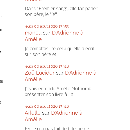
Dans "Premier sang", elle fait parler
son père, le "je"...
.
,
jeudi 06
août 2026
17h53
un
manou
sur
D'Adrienne à
Amélie
Je comptais lire celui qu'elle a écrit
,
sur son père et...
jeudi 06
août 2026
17h18
Zoë Lucider
sur
D'Adrienne à
Amélie
se
J'avais entendu Amélie Nothomb
présenter son livre à La...
e
jeudi 06
août 2026
17h16
Aifelle
sur
D'Adrienne à
Amélie
PS. Je n'ai pas fait de billet, je ne