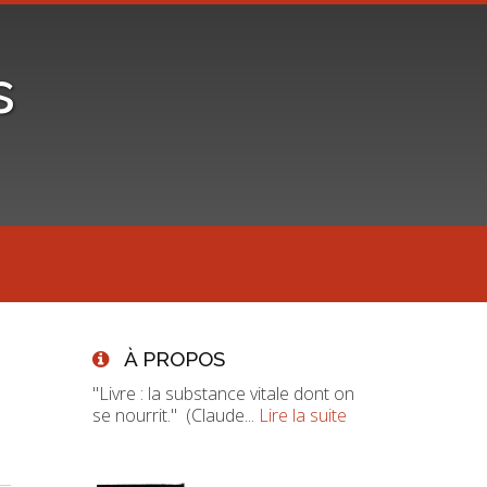
s
À PROPOS
"Livre : la substance vitale dont on
se nourrit." (Claude...
Lire la suite