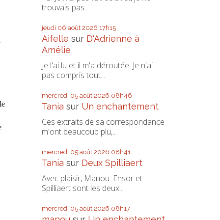
trouvais pas...
jeudi 06
août 2026
17h15
Aifelle
sur
D'Adrienne à
n
Amélie
Je l'ai lu et il m'a déroutée. Je n'ai
pas compris tout...
mercredi 05
août 2026
08h46
le
Tania
sur
Un enchantement
Ces extraits de sa correspondance
e
m'ont beaucoup plu,...
mercredi 05
août 2026
08h41
Tania
sur
Deux Spilliaert
Avec plaisir, Manou. Ensor et
Spilliaert sont les deux...
mercredi 05
août 2026
08h17
manou
sur
Un enchantement