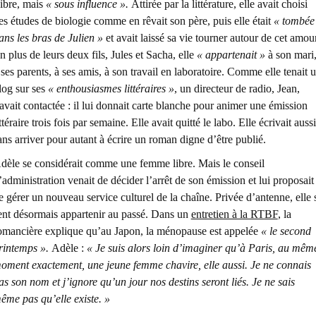
ibre, mais
« sous influence ».
Attirée par la littérature, elle avait choisi
es études de biologie comme en rêvait son père, puis elle était
« tombée
ans les bras de Julien »
et avait laissé sa vie tourner autour de cet amour
n plus de leurs deux fils, Jules et Sacha, elle
« appartenait »
à son mari
 ses parents, à ses amis, à son travail en laboratoire. Comme elle tenait 
log sur ses
« enthousiasmes littéraires »
, un directeur de radio, Jean,
’avait contactée : il lui donnait carte blanche pour animer une émission
ittéraire trois fois par semaine. Elle avait quitté le labo. Elle écrivait aussi
ans arriver pour autant à écrire un roman digne d’être publié.
dèle se considérait comme une femme libre. Mais le conseil
’administration venait de décider l’arrêt de son émission et lui proposait
e gérer un nouveau service culturel de la chaîne. Privée d’antenne, elle
ent désormais appartenir au passé.
Dans un
entretien à la RTBF
, la
omancière explique qu’au Japon, la ménopause est appelée
« le second
rintemps ».
Adèle :
« Je suis alors loin d’imaginer qu’à Paris, au mêm
oment exactement, une jeune femme chavire, elle aussi. Je ne connais
as son nom et j’ignore qu’un jour nos destins seront liés. Je ne sais
ême pas qu’elle existe. »