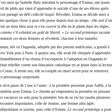
’est ainsi qu’Isabelle Bary introduit le personnage d’Emma, une jeune
rof de philo qui vient d’apprendre le suicide d’une de ses élèves après
voir partagé un défi collectif risqué. Révoltée, Emma se décide alors à
aire quelque chose à quoi elle pense depuis tout un temps : elle sort d’u
iroir un tissu bleu azur et s’en couvre la tête en le pliant dans les règles,
 comme s’il exhalait un goût de liberté. »
Le second printemps
raconte
omment ces deux femmes se révoltent, chacune à leur manière.
mma, née en Ouganda, adoptée par des parents américains, a grandi à
ew York puis à Paris. A quinze ans, elle avait été choquée d’apprendre 
émantèlement d’un réseau d’escroquerie à l’adoption en Ouganda et
’était rebellée contre son éducation catholique en se jetant dans la lectur
u Coran. A trente ans, elle accomplit un rituel secret pour se retrouver.
n personnage surprenant.
e récit passe de l’une à l’autre : à la première personne pour Adèle, à la
roisième pour Emma. Le chemin qu’empruntera la première en prenant
es vacances en solo pour la première fois de sa vie lui vaudra plusieurs
encontres importantes, celle de Jeanne, une femme plus âgée,
ndépendante et sereine, puis celle d’Emma.
Le second printemps
a pour