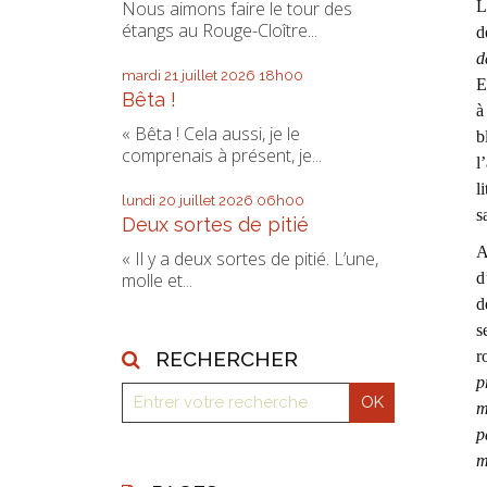
Nous aimons faire le tour des
L
étangs au Rouge-Cloître...
d
d
mardi 21
juillet 2026
18h00
E
Bêta !
à
« Bêta ! Cela aussi, je le
b
comprenais à présent, je...
l
l
lundi 20
juillet 2026
06h00
s
Deux sortes de pitié
A
« Il y a deux sortes de pitié. L’une,
molle et...
d
d
s
RECHERCHER
r
p
m
p
m