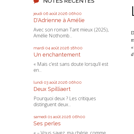
NOTES RÉCENTES
jeudi 06
août 2026
06h00
D'Adrienne à Amélie
Avec son roman Tant mieux (2025),
D
Amélie Nothomb...
m
«
mardi 04
août 2026
18h00
Un enchantement
d
« Mais c’est sans doute lorsqu’il est
en...
lundi 03
août 2026
06h00
Deux Spilliaert
Pourquoi deux ? Les critiques
distinguent deux...
samedi 01
août 2026
06h00
Ses perles
« – Vous savez, ma chérie, comme