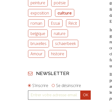
peinture
poésie
t
f
exposition
culture
d
E
roman
Essai
Récit
I
belgique
nature
g
r
bruxelles
schaerbeek
c
Amour
histoire
c
f
u
NEWSLETTER
I
p
S'inscrire
Se désinscrire
a
l
p