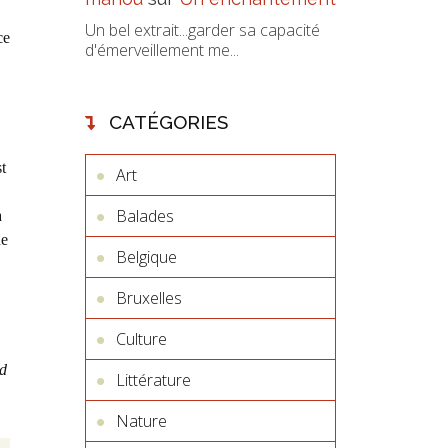
Un bel extrait...garder sa capacité
ce
d'émerveillement me...
CATÉGORIES
t
Art
Balades
a
ne
Belgique
Bruxelles
Culture
d
Littérature
Nature