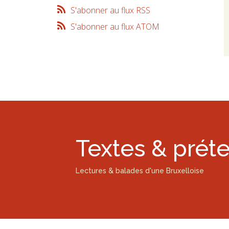
S'abonner au flux RSS
S'abonner au flux ATOM
Textes & prét
Lectures & balades d'une Bruxelloise