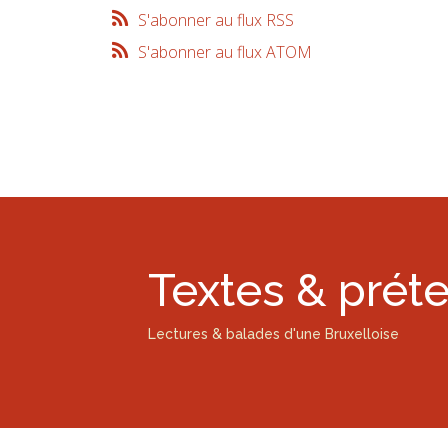
S'abonner au flux RSS
S'abonner au flux ATOM
Textes & prét
Lectures & balades d'une Bruxelloise