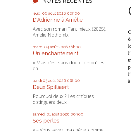
NOTES RÉCENTES
jeudi 06
août 2026
06h00
D'Adrienne à Amélie
Avec son roman Tant mieux (2025),
O
Amélie Nothomb...
d
l
mardi 04
août 2026
18h00
Un enchantement
l
t
« Mais c’est sans doute lorsqu’il est
p
en...
l
lundi 03
août 2026
06h00
à
Deux Spilliaert
Pourquoi deux ? Les critiques
distinguent deux...
samedi 01
août 2026
06h00
Ses perles
« – Vous savez, ma chérie, comme