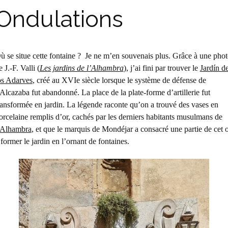
Ondulations
ù se situe cette fontaine ? Je ne m’en souvenais plus. Grâce à une pho
e J.-F. Valli (
Les jardins de l’Alhambra
), j’ai fini par trouver le
Jardín d
os Adarves
, créé au XVIe siècle lorsque le système de défense de
’Alcazaba fut abandonné. La place de la plate-forme d’artillerie fut
ransformée en jardin. La légende raconte qu’on a trouvé des vases en
orcelaine remplis d’or, cachés par les derniers habitants musulmans de
’Alhambra
, et que le marquis de Mondéjar a consacré une partie de cet 
 former le jardin en l’ornant de fontaines.