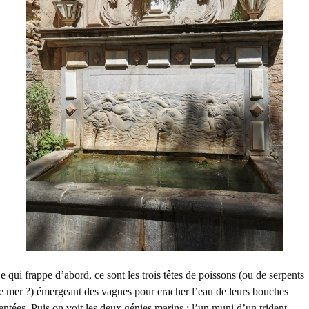
e qui frappe d’abord, ce sont les trois têtes de poissons (ou de serpents
e mer ?) émergeant des vagues pour cracher l’eau de leurs bouches
entées. Puis on voit les deux génies marins : l’un muni d’un trident,