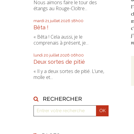
Nous aimons faire le tour des
l
étangs au Rouge-Cloître...
c
mardi 21
juillet 2026
18h00
m
Bêta !
c
j
« Bêta ! Cela aussi, je le
comprenais à présent, je...
r
lundi 20
juillet 2026
06h00
Deux sortes de pitié
« Il y a deux sortes de pitié. L’une,
molle et...
RECHERCHER