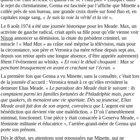
le rejet du christianisme, Genna est fascinée par l’affiche que Minette a
collée près de son bureau, une grande croix dorée sur fond fluo et, en
capitales rouge sang,
« Je suis la voie la vérité et la vie ».
Le 8 août 1974 a été une journée historique pour les Meade. Max, un
activiste de gauche radical, criait après sa fille pour qu’elle vienne voir
Nixon
annoncer sa démission, la chute du président criminel, un
miracle !
« Mad Max »
au crâne rasé méprise la télévision, mais pour
la circonstance, son père et Veronica (sa mère refuse depuis sept ans,
depuis son retour après une longue absence, d’être appelée autrement)
fêtent l’événement au whisky.
« Et voici le détail choquant : Max se
penchant brusquement en avant et crachant sur l’écran. »
La première fois que Genna a vu Minette, sans la connaître, c’était lors
de la journée d’accueil : Veronica tenait à ce qu’elles revisitent la
demeure Elias Meade.
« Le paradoxe des Meade était le suivant : ils
comptaient parmi les familles fortunées de Philadelphie mais, parce
que quakers, ils menaient une vie spartiate. Dès sa jeunesse, Elias
Meade avait fait don de son argent, convaincu que
L’argent est une
bénédiction qui devient vite une malédiction
. »
D’où l’ameublement
minimal, fonctionnel. Une pièce y était consacrée à Generva Meade, «
féministe militante et éducatrice », l’arrière-grand-mère de Genna qui
porte son prénom.
Dès le début, ses attentions sont repoussées par Minette, qui ne