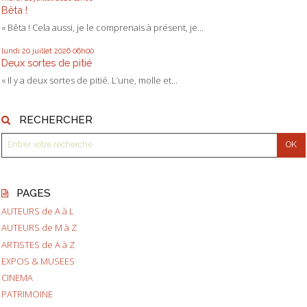
Bêta !
« Bêta ! Cela aussi, je le comprenais à présent, je...
lundi 20
juillet 2026
06h00
Deux sortes de pitié
« Il y a deux sortes de pitié. L’une, molle et...
RECHERCHER
PAGES
AUTEURS de A à L
AUTEURS de M à Z
ARTISTES de A à Z
EXPOS & MUSEES
CINEMA
PATRIMOINE