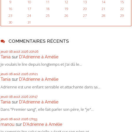
9
10
11
12
13
14
15
16
17
18
19
20
21
22
23
24
25
26
27
28
29
30
31
COMMENTAIRES RÉCENTS
jeudi 06
août 2026
20h26
Tania
sur
D'Adrienne à Amélie
Je voulais le lire depuis longtemps et j'ai dû le...
jeudi 06
août 2026
20h21
Tania
sur
D'Adrienne à Amélie
Adrienne est une enfant sensible et attachante dans sa...
jeudi 06
août 2026
20h17
Tania
sur
D'Adrienne à Amélie
Dans "Premier sang", elle fait parler son père, le "je"...
jeudi 06
août 2026
17h53
manou
sur
D'Adrienne à Amélie
Je comptais lire celui qu'elle a écrit sur son père et...