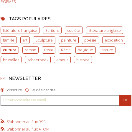
POEMES
TAGS POPULAIRES
littérature française
Ecriture
société
littérature anglaise
famille
art
Sculpture
peinture
poésie
exposition
culture
roman
Essai
Récit
belgique
nature
bruxelles
schaerbeek
Amour
histoire
NEWSLETTER
S'inscrire
Se désinscrire
S'abonner au flux RSS
S'abonner au flux ATOM