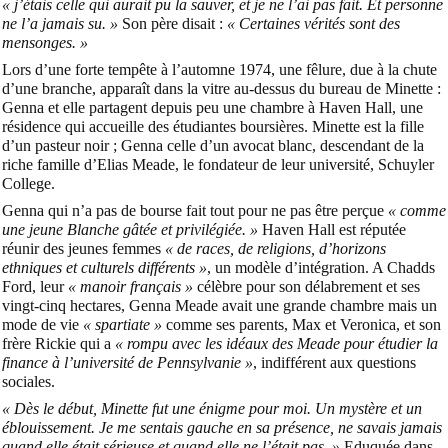
« j’étais celle qui aurait pu la sauver, et je ne l’ai pas fait. Et personne
ne l’a jamais su. »
Son père disait :
« Certaines vérités sont des
mensonges. »
Lors d’une forte tempête à l’automne 1974, une fêlure, due à la chute
d’une branche, apparaît dans la vitre au-dessus du bureau de Minette :
Genna et elle partagent depuis peu une chambre à Haven Hall, une
résidence qui accueille des étudiantes boursières. Minette est la fille
d’un pasteur noir ; Genna celle d’un avocat blanc, descendant de la
riche famille d’Elias Meade, le fondateur de leur université, Schuyler
College.
Genna qui n’a pas de bourse fait tout pour ne pas être perçue
« comme
une jeune Blanche gâtée et privilégiée. »
Haven Hall est réputée
réunir des jeunes femmes
« de races, de religions, d’horizons
ethniques et culturels différents »
, un modèle d’intégration. A Chadds
Ford, leur
« manoir français »
célèbre pour son délabrement et ses
vingt-cinq hectares, Genna Meade avait une grande chambre mais un
mode de vie
« spartiate »
comme ses parents, Max et Veronica, et son
frère Rickie qui a
« rompu avec les idéaux des Meade pour étudier la
finance à l’université de Pennsylvanie »
, indifférent aux questions
sociales.
« Dès le début, Minette fut une énigme pour moi. Un mystère et un
éblouissement. Je me sentais gauche en sa présence, ne savais jamais
quand elle était sérieuse et quand elle ne l’était pas. »
Eduquée dans