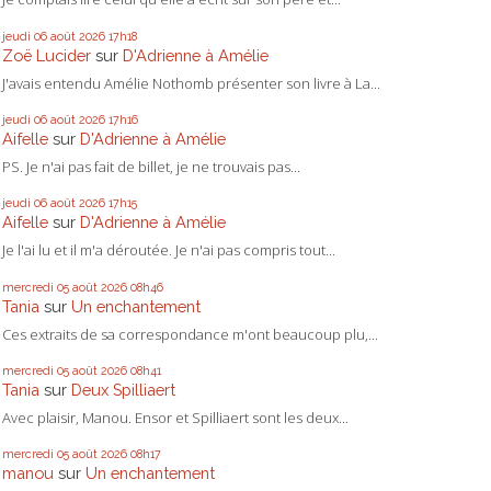
jeudi 06
août 2026
17h18
Zoë Lucider
sur
D'Adrienne à Amélie
J'avais entendu Amélie Nothomb présenter son livre à La...
jeudi 06
août 2026
17h16
Aifelle
sur
D'Adrienne à Amélie
PS. Je n'ai pas fait de billet, je ne trouvais pas...
jeudi 06
août 2026
17h15
Aifelle
sur
D'Adrienne à Amélie
Je l'ai lu et il m'a déroutée. Je n'ai pas compris tout...
mercredi 05
août 2026
08h46
Tania
sur
Un enchantement
Ces extraits de sa correspondance m'ont beaucoup plu,...
mercredi 05
août 2026
08h41
Tania
sur
Deux Spilliaert
Avec plaisir, Manou. Ensor et Spilliaert sont les deux...
mercredi 05
août 2026
08h17
manou
sur
Un enchantement