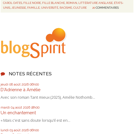
CAROL OATES
,
FILLE NOIRE
,
FILLE BLANCHE
,
ROMAN
,
LITTÉRATURE ANGLAISE
,
ÉTATS-
UNIS
,
JEUNESSE
,
FAMILLE
,
UNIVERSITÉ
,
RACISME
,
CULTURE
20
COMMENTAIRES
NOTES RÉCENTES
jeudi 06
août 2026
06h00
D'Adrienne à Amélie
Avec son roman Tant mieux (2025), Amélie Nothomb...
mardi 04
août 2026
18h00
Un enchantement
« Mais c’est sans doute lorsqu’il est en...
lundi 03
août 2026
06h00