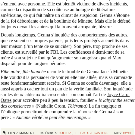
s’entend avec personne. Elle est bientôt victime de divers incidents,
comme la disparition de sa coûteuse anthologie de littérature
américaine, ce qui fait naître un climat de suspicion. Genna s’étonne
de la foi débordante et de la boulimie de Minette. Mais elle la défend
toujours devant les autres qui la trouvent arrogante, bizarre.
Depuis longtemps, Genna s’inquiète des comportements des autres,
que ce soient ses propres parents, puis leurs protégés accueillis dans
leur maison (l’un tente de se suicider). Son père, trop proche de ses
clients, est surveillé par le FBI. Les confidences à demi-mot de sa
mère à son sujet ne font qu’augmenter son angoisse quand Max
disparaît pour de longues périodes.
Fille noire, fille blanche
raconte le trouble de Genna face à Minette.
Elle voudrait la persuader de voir en elle une alliée, mais sa camarade
reste fondamentalement secrète. Si Genna se confie davantage, elle a
aussi appris à cacher tout un pan de la vérité familiale. Son inquiétude
sur les deux tableaux ira crescendo – on connaît l’art de
Joyce Carol
Oates
pour accroître peu à peu la tension, fouiller
« le labyrinthe secret
des consciences »
(Nathalie Crom,
Télérama
)
La fin tragique et
l’épilogue permettront de comprendre la réponse de Genna à son
père :
« Aucune vérité ne peut être mensonge. »
LIEN PERMANENT
CATÉGORIES :
CULTURE
,
LITTÉRATURE
,
PASSIONS
TAGS :
JOYCE