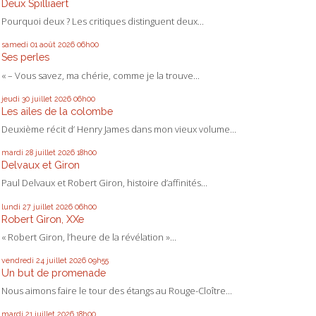
Deux Spilliaert
Pourquoi deux ? Les critiques distinguent deux...
samedi 01
août 2026
06h00
Ses perles
« – Vous savez, ma chérie, comme je la trouve...
jeudi 30
juillet 2026
06h00
Les ailes de la colombe
Deuxième récit d’ Henry James dans mon vieux volume...
mardi 28
juillet 2026
18h00
Delvaux et Giron
Paul Delvaux et Robert Giron, histoire d’affinités...
lundi 27
juillet 2026
06h00
Robert Giron, XXe
« Robert Giron, l’heure de la révélation »...
vendredi 24
juillet 2026
09h55
Un but de promenade
Nous aimons faire le tour des étangs au Rouge-Cloître...
mardi 21
juillet 2026
18h00