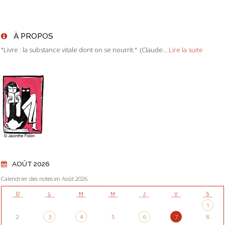
À PROPOS
"Livre : la substance vitale dont on se nourrit." (Claude...
Lire la suite
AOÛT 2026
Calendrier des notes en Août 2026
D
L
M
M
J
V
S
1
2
3
4
5
6
7
8