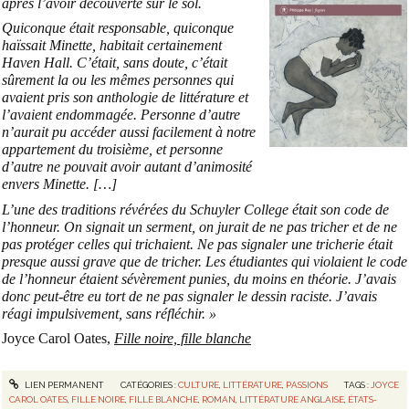
après l’avoir découverte sur le sol.
Quiconque était responsable, quiconque
haïssait Minette, habitait certainement
Haven Hall. C’était, sans doute, c’était
sûrement la ou les mêmes personnes qui
avaient pris son anthologie de littérature et
l’avaient endommagée. Personne d’autre
n’aurait pu accéder aussi facilement à notre
appartement du troisième, et personne
d’autre ne pouvait avoir autant d’animosité
envers Minette. […]
L’une des traditions révérées du Schuyler College était son code de
l’honneur. On signait un serment, on jurait de ne pas tricher et de ne
pas protéger celles qui trichaient. Ne pas signaler une tricherie était
presque aussi grave que de tricher. Les étudiantes qui violaient le code
de l’honneur étaient sévèrement punies, du moins en théorie. J’avais
donc peut-être eu tort de ne pas signaler le dessin raciste. J’avais
réagi impulsivement, sans réfléchir. »
Joyce Carol Oates,
Fille noire, fille blanche
LIEN PERMANENT
CATÉGORIES :
CULTURE
,
LITTÉRATURE
,
PASSIONS
TAGS :
JOYCE
CAROL OATES
,
FILLE NOIRE
,
FILLE BLANCHE
,
ROMAN
,
LITTÉRATURE ANGLAISE
,
ÉTATS-