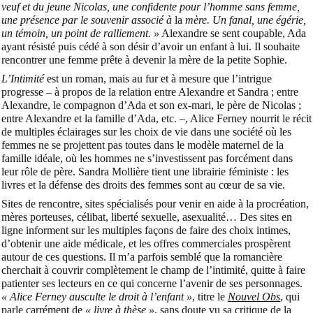
veuf et du jeune Nicolas, une confidente pour l’homme sans femme,
une présence par le souvenir associé à
la
mère. Un fanal, une égérie,
un témoin, un point de ralliement. »
Alexandre se sent coupable, Ada
ayant résisté puis cédé à son désir d’avoir un enfant à lui. Il souhaite
rencontrer une femme prête à devenir la mère de la petite Sophie.
L’Intimité
est un roman, mais au fur et à mesure que l’intrigue
progresse – à propos de la relation entre Alexandre et Sandra ; entre
Alexandre, le compagnon d’Ada et son ex-mari, le père de Nicolas ;
entre Alexandre et la famille d’Ada, etc. –, Alice Ferney nourrit le récit
de multiples éclairages sur les choix de vie dans une société où les
femmes ne se projettent pas toutes dans le modèle maternel de la
famille idéale, où les hommes ne s’investissent pas forcément dans
leur rôle de père. Sandra Mollière tient une librairie féministe : les
livres et la défense des droits des femmes sont au cœur de sa vie.
Sites de rencontre, sites spécialisés pour venir en aide à la procréation,
mères porteuses, célibat, liberté sexuelle, asexualité… Des sites en
ligne informent sur les multiples façons de faire des choix intimes,
d’obtenir une aide médicale, et les offres commerciales prospèrent
autour de ces questions. Il m’a parfois semblé que la romancière
cherchait à couvrir complètement le champ de l’intimité, quitte à faire
patienter ses lecteurs en ce qui concerne l’avenir de ses personnages.
« Alice Ferney ausculte le droit à l’enfant »
, titre le
Nouvel Obs
, qui
parle carrément de
« livre à thèse »
, sans doute vu sa critique de la