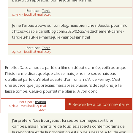
L'as-tu vu ? apprécié? Bonne journée, Keisha.
Écrit par :
Tania
07h39
-
jeudi 08
mai 2025
Je ne l'ai pas trouvé sur ton blog, mais bien chez Dasola, pour info
: https://dasola.canalblog.com/2025/02/23/l-attachement-carine-
tardieu/haut-les-mains-julie-manoukian.html
Écrit par :
Tania
09h02
-
jeudi 08
mai 2025
En effet Dasola nous a parlé du film en début d'année, voilà pourquoi
l'histoire me disait quelque chose mais je ne me souvenais pas
qu'elle ait parlé qu'il était adapté d'un roman d'Alice Ferney. C'est
une autrice que j'appréciais mais après plusieurs déceptions je l'ai
laissé tombé. Celui-ci pourrait me plaire...A voir donc.
Écrit par :
manou
Répondre à ce commentaire
07h12
-
vendredi 09
mai
2025
J'ai préféré "Les Bourgeois". Ici ses personnages sont bien
campés, mais l'inventaire de tous les aspects contemporains de
la rencontre et de la procréation est un peu pesant. A toi de voir,