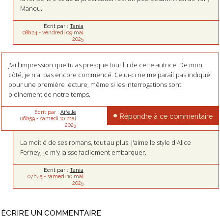
Manou.
Écrit par :
Tania
08h24
-
vendredi 09
mai
2025
J'ai l'impression que tu as presque tout lu de cette autrice. De mon
côté, je n'ai pas encore commencé. Celui-ci ne me paraît pas indiqué
pour une première lecture, même si les interrogations sont
pleinement de notre temps.
Écrit par :
Aifelle
Répondre à ce commentaire
06h59
-
samedi 10
mai
2025
La moitié de ses romans, tout au plus. J'aime le style d'Alice
Ferney, je m'y laisse facilement embarquer.
Écrit par :
Tania
07h45
-
samedi 10
mai
2025
ÉCRIRE UN COMMENTAIRE