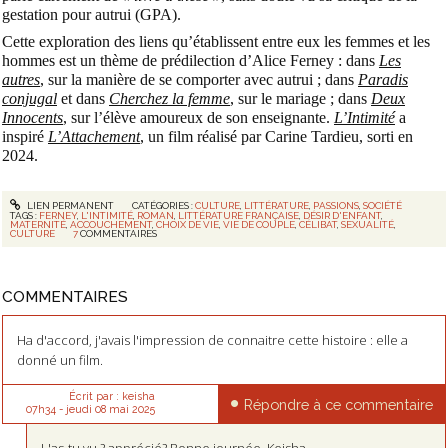
gestation pour autrui (GPA).
Cette exploration des liens qu’établissent entre eux les femmes et les
hommes est un thème de prédilection d’Alice Ferney : dans
Les
autres
, sur la manière de se comporter avec autrui ; dans
Paradis
conjugal
et dans
Cherchez la femme
, sur le mariage ; dans
Deux
Innocents
, sur l’élève amoureux de son enseignante.
L’Intimité
a
inspiré
L’Attachement
, un film réalisé par Carine Tardieu, sorti en
2024.
LIEN PERMANENT
CATÉGORIES :
CULTURE
,
LITTÉRATURE
,
PASSIONS
,
SOCIÉTÉ
TAGS :
FERNEY
,
L'INTIMITÉ
,
ROMAN
,
LITTÉRATURE FRANÇAISE
,
DÉSIR D'ENFANT
,
MATERNITÉ
,
ACCOUCHEMENT
,
CHOIX DE VIE
,
VIE DE COUPLE
,
CÉLIBAT
,
SEXUALITÉ
,
CULTURE
7
COMMENTAIRES
COMMENTAIRES
Ha d'accord, j'avais l'impression de connaitre cette histoire : elle a
donné un film.
Écrit par :
keisha
Répondre à ce commentaire
07h34
-
jeudi 08
mai 2025