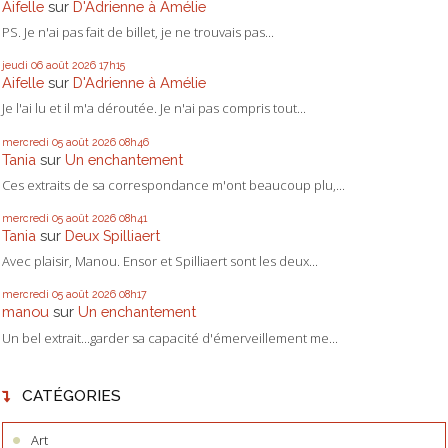
Aifelle
sur
D'Adrienne à Amélie
PS. Je n'ai pas fait de billet, je ne trouvais pas...
jeudi 06
août 2026
17h15
Aifelle
sur
D'Adrienne à Amélie
Je l'ai lu et il m'a déroutée. Je n'ai pas compris tout...
mercredi 05
août 2026
08h46
Tania
sur
Un enchantement
Ces extraits de sa correspondance m'ont beaucoup plu,...
mercredi 05
août 2026
08h41
Tania
sur
Deux Spilliaert
Avec plaisir, Manou. Ensor et Spilliaert sont les deux...
mercredi 05
août 2026
08h17
manou
sur
Un enchantement
Un bel extrait...garder sa capacité d'émerveillement me...
CATÉGORIES
Art