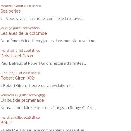
samedi 01
août 2026
06h00
Ses perles
« – Vous savez, ma chérie, comme je la trouve...
jeudi 30
juillet 2026
06h00
Les ailes de la colombe
Deuxième récit d’ Henry James dans mon vieux volume...
mardi 28
juillet 2026
18h00
Delvaux et Giron
Paul Delvaux et Robert Giron, histoire d’affinités...
lundi 27
juillet 2026
06h00
Robert Giron, XXe
« Robert Giron, l’heure de la révélation »...
vendredi 24
juillet 2026
09h55
Un but de promenade
Nous aimons faire le tour des étangs au Rouge-Cloître...
mardi 21
juillet 2026
18h00
Bêta !
« Bêta ! Cela aussi, je le comprenais à présent, je...