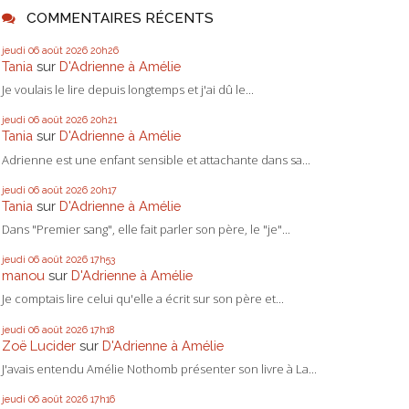
COMMENTAIRES RÉCENTS
jeudi 06
août 2026
20h26
Tania
sur
D'Adrienne à Amélie
Je voulais le lire depuis longtemps et j'ai dû le...
jeudi 06
août 2026
20h21
Tania
sur
D'Adrienne à Amélie
Adrienne est une enfant sensible et attachante dans sa...
jeudi 06
août 2026
20h17
Tania
sur
D'Adrienne à Amélie
Dans "Premier sang", elle fait parler son père, le "je"...
jeudi 06
août 2026
17h53
manou
sur
D'Adrienne à Amélie
Je comptais lire celui qu'elle a écrit sur son père et...
jeudi 06
août 2026
17h18
Zoë Lucider
sur
D'Adrienne à Amélie
J'avais entendu Amélie Nothomb présenter son livre à La...
jeudi 06
août 2026
17h16