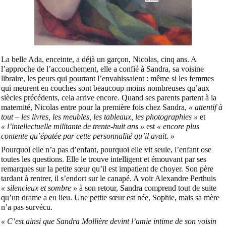
La belle Ada, enceinte, a déjà un garçon, Nicolas, cinq ans. A
l’approche de l’accouchement, elle a confié à Sandra, sa voisine
libraire, les peurs qui pourtant l’envahissaient : même si les femmes
qui meurent en couches sont beaucoup moins nombreuses qu’aux
siècles précédents, cela arrive encore. Quand ses parents partent à la
maternité, Nicolas entre pour la première fois chez Sandra,
« attentif à
tout – les livres, les meubles, les tableaux, les photographies »
et
« l’intellectuelle militante de trente-huit ans »
est
« encore plus
contente qu’épatée par cette personnalité qu’il avait. »
Pourquoi elle n’a pas d’enfant, pourquoi elle vit seule, l’enfant ose
toutes les questions. Elle le trouve intelligent et émouvant par ses
remarques sur la petite sœur qu’il est impatient de choyer. Son père
tardant à rentrer, il s’endort sur le canapé. A voir Alexandre Perthuis
« silencieux et sombre »
à son retour, Sandra comprend tout de suite
qu’un drame a eu lieu. Une petite sœur est née, Sophie, mais sa mère
n’a pas survécu.
« C’est ainsi que Sandra Mollière devint l’amie intime de son voisin