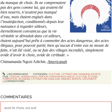
du manque de choix. Ils ne comprenaient
pas des gens comme lui, qui avaient été
bien nourris, n’avaient pas manqué
d’eau, mais étaient englués dans
l’insatisfaction, conditionnés depuis leur
naissance à regarder ailleurs,
éternellement convaincus que la vie
véritable se déroulait dans cet ailleurs,
étaient aujourd’hui prêts à commettre des actes dangereux, des actes
illégaux, pour pouvoir partir, bien qu’aucun d’entre eux ne meure de
faim, n’ait été violé, ou ne fuie des villages incendiés, simplement
avide d’avoir le choix, avide de certitude. »
Chimamanda Ngozi Adichie,
Americanah
LIEN PERMANENT
CATÉGORIES :
CULTURE
,
LITTÉRATURE
,
PASSIONS
,
SOCIÉTÉ
TAGS :
ADICHIE
,
AMERICANAH
,
AMOUR
,
CHIMAMANDA NGOZI
,
CULTURE
,
ÉTUDES
,
FORMATION
,
JEUNESSE
,
LITTÉRATURE ANGLAISE
,
NIGERIA
,
ROMAN
,
UNIVERSITÉ
13
COMMENTAIRES
COMMENTAIRES
avoir le choix, oui oui!