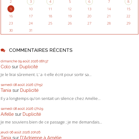
2
3
4
5
6
7
8
9
10
11
12
13
14
15
16
17
18
19
20
21
22
23
24
25
26
27
28
29
30
31
COMMENTAIRES RÉCENTS
dimanche 09
août 2026
06h37
Colo
sur
Duplicité
Je le lirai sûrement. L’ a -t-elle écrit pour sortir sa...
samedi 08
août 2026
17h52
Tania
sur
Duplicité
Il y a longtemps qu'on sentait un silence chez Amélie...
samedi 08
août 2026
17h29
Aifelle
sur
Duplicité
Je me souviens bien de ce passage ; je me demandais...
jeudi 06
août 2026
20h26
Tania
sur
D'Adrienne à Amélie