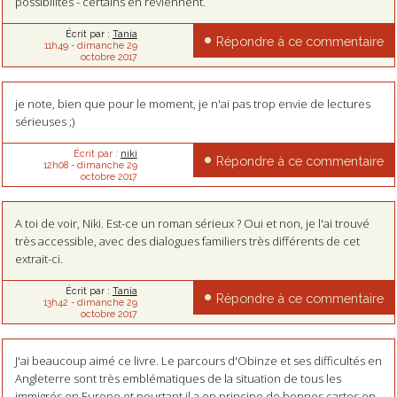
possibilités - certains en reviennent.
Écrit par :
Tania
Répondre à ce commentaire
11h49
-
dimanche 29
octobre 2017
je note, bien que pour le moment, je n'ai pas trop envie de lectures
sérieuses ;)
Écrit par :
niki
Répondre à ce commentaire
12h08
-
dimanche 29
octobre 2017
A toi de voir, Niki. Est-ce un roman sérieux ? Oui et non, je l'ai trouvé
très accessible, avec des dialogues familiers très différents de cet
extrait-ci.
Écrit par :
Tania
Répondre à ce commentaire
13h42
-
dimanche 29
octobre 2017
J'ai beaucoup aimé ce livre. Le parcours d'Obinze et ses difficultés en
Angleterre sont très emblématiques de la situation de tous les
immigrés en Europe et pourtant il a en principe de bonnes cartes en