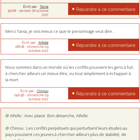
Écrit par :
Tania
Répondre à ce commentaire
15h08
-
samedi 28
octobre
2017
Merci Tania, je vois mieux ce que le personnage veut dire ..
Écrit par :
Aifelle
Répondre à ce commentaire
06h18
-
dimanche 29
octobre 2017
Nous sommes dans un monde où les conflits poussent les gens à fuir,
à chercher ailleurs un mieux être, ou tout simplement à échapper à
la mort.
Écrit par :
Chinou
Répondre à ce commentaire
09h46
-
dimanche 29
octobre 2017
@ Aifelle : Avec plaisir. Bon dimanche, Aifelle.
@ Chinou : Les conflits perpétuels qui perturbent leurs études au
pays poussent ces jeunes à chercher ailleurs plus de stabilité, de