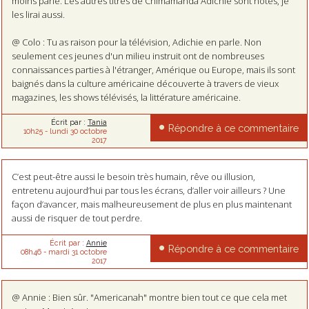
moins parlé. Les autres titres de Chimamanda Adichie sont notés, je
les lirai aussi.
@ Colo : Tu as raison pour la télévision, Adichie en parle. Non
seulement ces jeunes d'un milieu instruit ont de nombreuses
connaissances parties à l'étranger, Amérique ou Europe, mais ils sont
baignés dans la culture américaine découverte à travers de vieux
magazines, les shows télévisés, la littérature américaine.
Écrit par :
Tania
Répondre à ce commentaire
10h25
-
lundi 30
octobre
2017
C’est peut-être aussi le besoin très humain, rêve ou illusion,
entretenu aujourd’hui par tous les écrans, d’aller voir ailleurs ? Une
façon d’avancer, mais malheureusement de plus en plus maintenant
aussi de risquer de tout perdre.
Écrit par :
Annie
Répondre à ce commentaire
08h46
-
mardi 31
octobre
2017
@ Annie : Bien sûr. "Americanah" montre bien tout ce que cela met