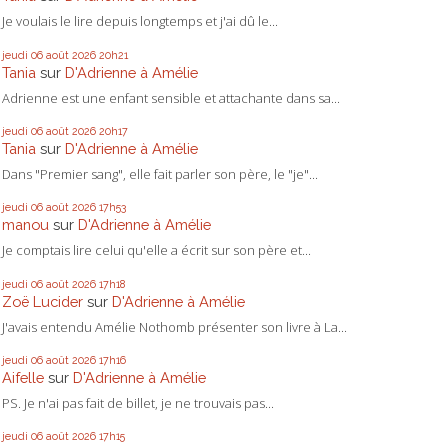
Je voulais le lire depuis longtemps et j'ai dû le...
jeudi 06
août 2026
20h21
Tania
sur
D'Adrienne à Amélie
Adrienne est une enfant sensible et attachante dans sa...
jeudi 06
août 2026
20h17
Tania
sur
D'Adrienne à Amélie
Dans "Premier sang", elle fait parler son père, le "je"...
jeudi 06
août 2026
17h53
manou
sur
D'Adrienne à Amélie
Je comptais lire celui qu'elle a écrit sur son père et...
jeudi 06
août 2026
17h18
Zoë Lucider
sur
D'Adrienne à Amélie
J'avais entendu Amélie Nothomb présenter son livre à La...
jeudi 06
août 2026
17h16
Aifelle
sur
D'Adrienne à Amélie
PS. Je n'ai pas fait de billet, je ne trouvais pas...
jeudi 06
août 2026
17h15