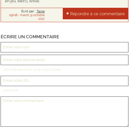
en jeu. Merci, Annie.
Écrit par :
Tania
Répondre à ce commentaire
09h18
-
mardi 31
octobre
2017
ÉCRIRE UN COMMENTAIRE
Votre adresse email ne sera pas publiée
Optionnel