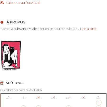
S'abonner au flux ATOM
À PROPOS
"Livre : la substance vitale dont on se nourrit." (Claude...
Lire la suite
AOÛT 2026
Calendrier des notes en Août 2026
D
L
M
M
J
V
S
1