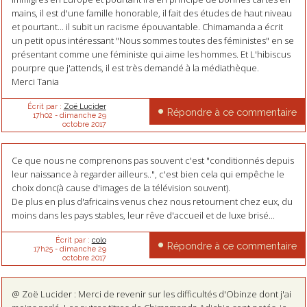
mains, il est d'une famille honorable, il fait des études de haut niveau
et pourtant... il subit un racisme épouvantable. Chimamanda a écrit
un petit opus intéressant "Nous sommes toutes des féministes" en se
présentant comme une féministe qui aime les hommes. Et L'hibiscus
pourpre que j'attends, il est très demandé à la médiathèque.
Merci Tania
Écrit par :
Zoë Lucider
Répondre à ce commentaire
17h02
-
dimanche 29
octobre 2017
Ce que nous ne comprenons pas souvent c'est "conditionnés depuis
leur naissance à regarder ailleurs..", c'est bien cela qui empêche le
choix donc(à cause d'images de la télévision souvent).
De plus en plus d'africains venus chez nous retournent chez eux, du
moins dans les pays stables, leur rêve d'accueil et de luxe brisé...
Écrit par :
colo
Répondre à ce commentaire
17h25
-
dimanche 29
octobre 2017
@ Zoë Lucider : Merci de revenir sur les difficultés d'Obinze dont j'ai