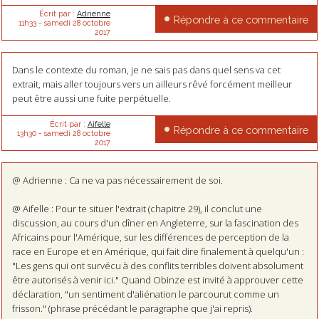
Écrit par :
Adrienne
Répondre à ce commentaire
11h33
-
samedi 28
octobre
2017
Dans le contexte du roman, je ne sais pas dans quel sens va cet
extrait, mais aller toujours vers un ailleurs rêvé forcément meilleur
peut être aussi une fuite perpétuelle.
Écrit par :
Aifelle
Répondre à ce commentaire
13h30
-
samedi 28
octobre
2017
@ Adrienne : Ca ne va pas nécessairement de soi.
@ Aifelle : Pour te situer l'extrait (chapitre 29), il conclut une
discussion, au cours d'un dîner en Angleterre, sur la fascination des
Africains pour l'Amérique, sur les différences de perception de la
race en Europe et en Amérique, qui fait dire finalement à quelqu'un :
"Les gens qui ont survécu à des conflits terribles doivent absolument
être autorisés à venir ici." Quand Obinze est invité à approuver cette
déclaration, "un sentiment d'aliénation le parcourut comme un
frisson." (phrase précédant le paragraphe que j'ai repris).