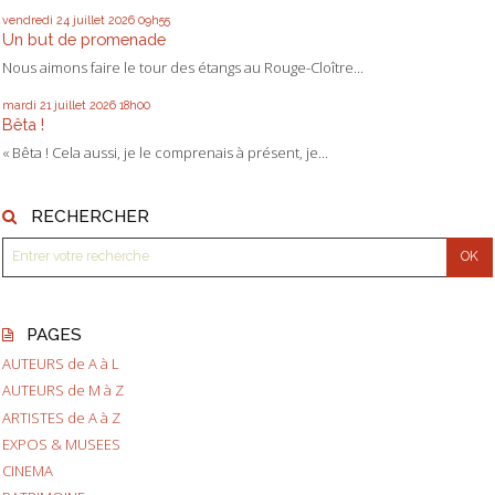
vendredi 24
juillet 2026
09h55
Un but de promenade
Nous aimons faire le tour des étangs au Rouge-Cloître...
mardi 21
juillet 2026
18h00
Bêta !
« Bêta ! Cela aussi, je le comprenais à présent, je...
RECHERCHER
PAGES
AUTEURS de A à L
AUTEURS de M à Z
ARTISTES de A à Z
EXPOS & MUSEES
CINEMA