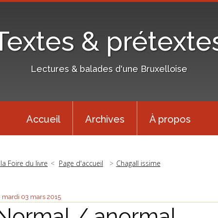
Textes & prétexte
Lectures & balades d'une Bruxelloise
Accueil
Archives
À propos
 la Foire du livre
Page d'accueil
Chagall issime
mardi 03
mars 2015
Normal / anormal