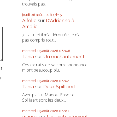
trouvais pas...
jeudi 06
août 2026
17h15
Aifelle
sur
D'Adrienne à
Amélie
Je l'ai lu et il m'a déroutée. Je n'ai
pas compris tout...
mercredi 05
août 2026
08h46
Tania
sur
Un enchantement
Ces extraits de sa correspondance
es
m'ont beaucoup plu,...
on
mercredi 05
août 2026
08h41
Tania
sur
Deux Spilliaert
Avec plaisir, Manou. Ensor et
Spilliaert sont les deux...
mercredi 05
août 2026
08h17
manou
sur
Un enchantement