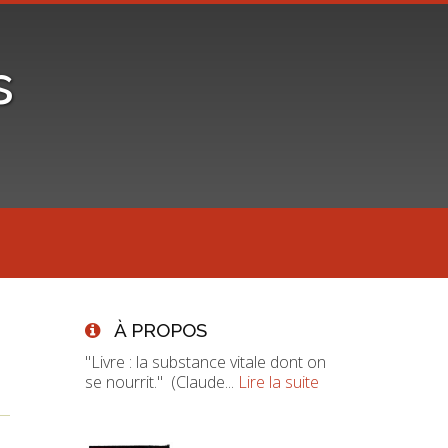
s
À PROPOS
"Livre : la substance vitale dont on
se nourrit." (Claude...
Lire la suite