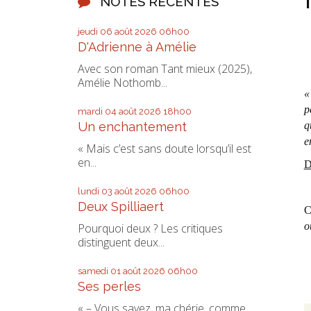
NOTES RÉCENTES
jeudi 06
août 2026
06h00
D'Adrienne à Amélie
Avec son roman Tant mieux (2025),
Amélie Nothomb...
«
p
mardi 04
août 2026
18h00
q
Un enchantement
e
« Mais c’est sans doute lorsqu’il est
en...
D
lundi 03
août 2026
06h00
Deux Spilliaert
C
o
Pourquoi deux ? Les critiques
distinguent deux...
samedi 01
août 2026
06h00
Ses perles
« – Vous savez, ma chérie, comme