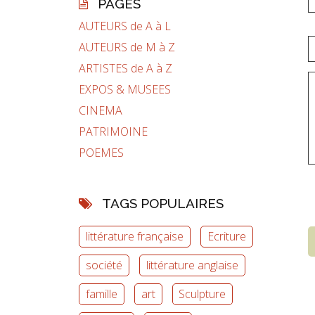
PAGES
AUTEURS de A à L
AUTEURS de M à Z
ARTISTES de A à Z
EXPOS & MUSEES
CINEMA
PATRIMOINE
POEMES
TAGS POPULAIRES
littérature française
Ecriture
société
littérature anglaise
famille
art
Sculpture