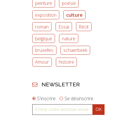
peinture
poésie
exposition
culture
roman
Essai
Récit
belgique
nature
bruxelles
schaerbeek
Amour
histoire
NEWSLETTER
S'inscrire
Se désinscrire