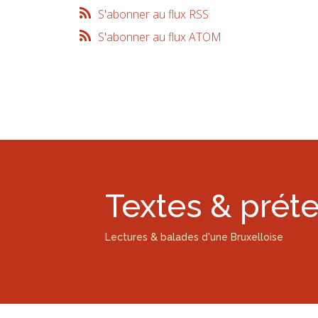
S'abonner au flux RSS
S'abonner au flux ATOM
Textes & prét
Lectures & balades d'une Bruxelloise