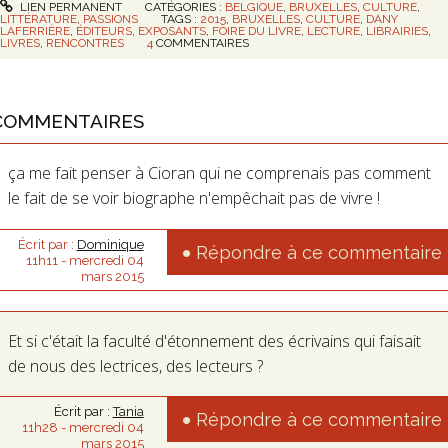
LIEN PERMANENT
CATÉGORIES :
BELGIQUE
,
BRUXELLES
,
CULTURE
,
LITTÉRATURE
,
PASSIONS
TAGS :
2015
,
BRUXELLES
,
CULTURE
,
DANY
LAFERRIÈRE
,
ÉDITEURS
,
EXPOSANTS
,
FOIRE DU LIVRE
,
LECTURE
,
LIBRAIRIES
,
LIVRES
,
RENCONTRES
4
COMMENTAIRES
COMMENTAIRES
ça me fait penser à Cioran qui ne comprenais pas comment
le fait de se voir biographe n'empêchait pas de vivre !
Écrit par :
Dominique
Répondre à ce commentaire
11h11
-
mercredi 04
mars 2015
Et si c'était la faculté d'étonnement des écrivains qui faisait
de nous des lectrices, des lecteurs ?
Écrit par :
Tania
Répondre à ce commentaire
11h28
-
mercredi 04
mars 2015