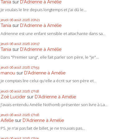
Tania
sur
D'Adrienne à Amélie
Je voulais le lire depuis longtemps et j'ai dû le...
jeudi 06
août 2026
20h21
Tania
sur
D'Adrienne à Amélie
Adrienne est une enfant sensible et attachante dans sa...
jeudi 06
août 2026
20h17
Tania
sur
D'Adrienne à Amélie
Dans "Premier sang", elle fait parler son père, le "je"...
jeudi 06
août 2026
17h53
manou
sur
D'Adrienne à Amélie
Je comptais lire celui qu'elle a écrit sur son père et...
jeudi 06
août 2026
17h18
Zoë Lucider
sur
D'Adrienne à Amélie
J'avais entendu Amélie Nothomb présenter son livre à La...
jeudi 06
août 2026
17h16
Aifelle
sur
D'Adrienne à Amélie
PS. Je n'ai pas fait de billet, je ne trouvais pas...
jeudi 06
août 2026
17h15