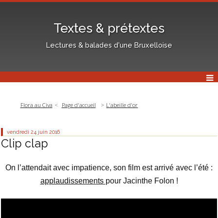
Textes & prétextes
Lectures & balades d'une Bruxelloise
Flora au Civa
Page d'accueil
L'abeille d'or
vendredi 24
juin 2016
Clip clap
On l’attendait avec impatience, son film est arrivé avec l’été :
applaudissements
pour Jacinthe Folon !