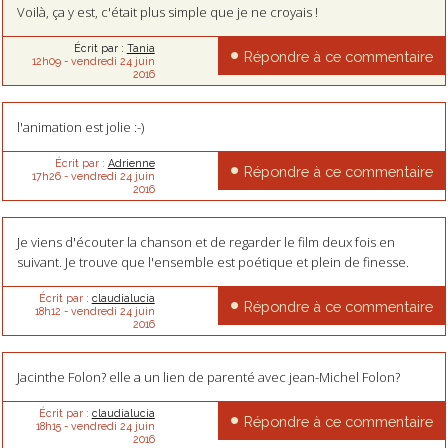
Voilà, ça y est, c'était plus simple que je ne croyais !
Écrit par :
Tania
Répondre à ce commentaire
12h09
-
vendredi 24
juin
2016
l'animation est jolie :-)
Écrit par :
Adrienne
Répondre à ce commentaire
17h26
-
vendredi 24
juin
2016
Je viens d'écouter la chanson et de regarder le film deux fois en
suivant. Je trouve que l'ensemble est poétique et plein de finesse.
Écrit par :
claudialucia
Répondre à ce commentaire
18h12
-
vendredi 24
juin
2016
Jacinthe Folon? elle a un lien de parenté avec jean-Michel Folon?
Écrit par :
claudialucia
Répondre à ce commentaire
18h15
-
vendredi 24
juin
2016