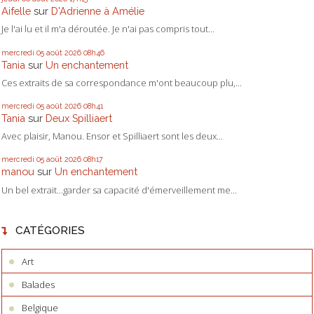
Aifelle
sur
D'Adrienne à Amélie
Je l'ai lu et il m'a déroutée. Je n'ai pas compris tout...
mercredi 05
août 2026
08h46
Tania
sur
Un enchantement
Ces extraits de sa correspondance m'ont beaucoup plu,...
mercredi 05
août 2026
08h41
Tania
sur
Deux Spilliaert
Avec plaisir, Manou. Ensor et Spilliaert sont les deux...
mercredi 05
août 2026
08h17
manou
sur
Un enchantement
Un bel extrait...garder sa capacité d'émerveillement me...
CATÉGORIES
Art
Balades
Belgique