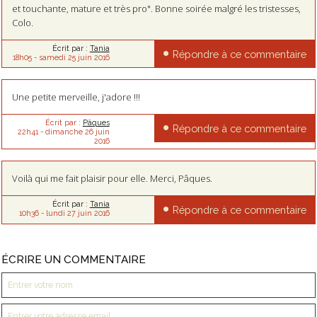
et touchante, mature et très pro". Bonne soirée malgré les tristesses,
Colo.
Écrit par :
Tania
Répondre à ce commentaire
18h05
-
samedi 25
juin 2016
Une petite merveille, j'adore !!!
Écrit par :
Pâques
Répondre à ce commentaire
22h41
-
dimanche 26
juin
2016
Voilà qui me fait plaisir pour elle. Merci, Pâques.
Écrit par :
Tania
Répondre à ce commentaire
10h36
-
lundi 27
juin 2016
ÉCRIRE UN COMMENTAIRE