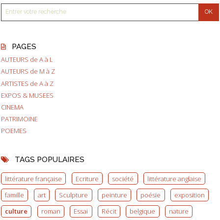
PAGES
AUTEURS de A à L
AUTEURS de M à Z
ARTISTES de A à Z
EXPOS & MUSEES
CINEMA
PATRIMOINE
POEMES
TAGS POPULAIRES
littérature française
Ecriture
société
littérature anglaise
famille
art
Sculpture
peinture
poésie
exposition
culture
roman
Essai
Récit
belgique
nature