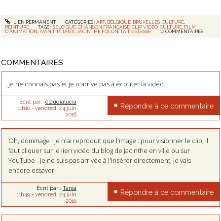
LIEN PERMANENT
CATÉGORIES :
ART
,
BELGIQUE
,
BRUXELLES
,
CULTURE
,
PEINTURE
TAGS :
BELGIQUE
,
CHANSON FRANÇAISE
,
CLIP VIDÉO
,
CULTURE
,
FILM
D'ANIMATION
,
IVAN TIRTIAUX
,
JACINTHE FOLON
,
TA TRISTESSE
12
COMMENTAIRES
COMMENTAIRES
Je ne connais pas et je n'arrive pas à écouter la vidéo.
Écrit par :
claudialucia
Répondre à ce commentaire
11h10
-
vendredi 24
juin
2016
Oh, dommage ! Je n'ai reproduit que l'image : pour visionner le clip, il
faut cliquer sur le lien vidéo du blog de Jacinthe en ville ou sur
YouTube - je ne suis pas arrivée à l'insérer directement, je vais
encore essayer.
Écrit par :
Tania
Répondre à ce commentaire
11h49
-
vendredi 24
juin
2016