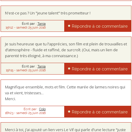
N'est-ce pas ? Un "jeune talent" très prometteur !
Écrit par :
Tania
Répondre à ce commentaire
15h12
-
samedi 25
juin 2016
Je suis heureuse que tu l'apprécies, son film est plein de trouvailles et
d'atmosphère - fluide et raffiné, de surcroît. (Oui, mais un lien de
parenté très éloigné, à ma connaissance.)
Écrit par :
Tania
Répondre à ce commentaire
15h15
-
samedi 25
juin 2016
Magnifique ensemble, mots et film. Cette marée de larmes noires qui
va et vient, tristesses...
Merci.
Écrit par :
Colo
Répondre à ce commentaire
16h23
-
samedi 25
juin 2016
Merci à toi, j'ai ajouté un lien vers Le Vif qui parle d'une lecture "juste