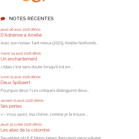
NOTES RÉCENTES
jeudi 06
août 2026
06h00
D'Adrienne à Amélie
Avec son roman Tant mieux (2025), Amélie Nothomb...
mardi 04
août 2026
18h00
Un enchantement
« Mais c’est sans doute lorsqu’il est en...
lundi 03
août 2026
06h00
Deux Spilliaert
Pourquoi deux ? Les critiques distinguent deux...
samedi 01
août 2026
06h00
Ses perles
« – Vous savez, ma chérie, comme je la trouve...
jeudi 30
juillet 2026
06h00
Les ailes de la colombe
Deuxième récit d’ Henry James dans mon vieux volume...