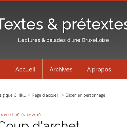
Textes & prétexte
Lectures & balades d'une Bruxelloise
Accueil
Archives
À propos
elgique GHIJK...
Page d'accueil
Blixen en personnage
samedi 06
février 2016
Coup d'archet