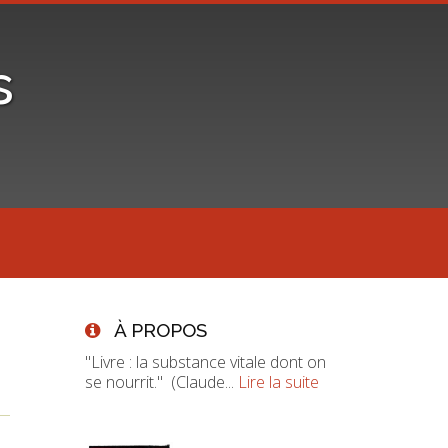
s
À PROPOS
"Livre : la substance vitale dont on
se nourrit." (Claude...
Lire la suite