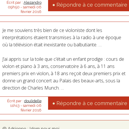
Écrit par :
Alezandro
Répondre à ce commentaire
09h50
-
samedi 06
février 2016
Je me souviens très bien de ce violoniste dont les
interprétations étaient transmises à la radio à une époque
où la télévision était inexistante ou balbutiante. …
J’ai appris sur la toile que c’était un enfant prodige : cours de
violon et piano à 3 ans, conservatoire à 6 ans, à 11 ans
premiers prix en violon, à 18 ans reçoit deux premiers prix et
donne un grand concert au Palais des beaux-arts, sous la
direction de Charles Munch. …
Écrit par :
doulidelle
Répondre à ce commentaire
11h13
-
samedi 06
février 2016
@ Adrienne : Idem pour moi.