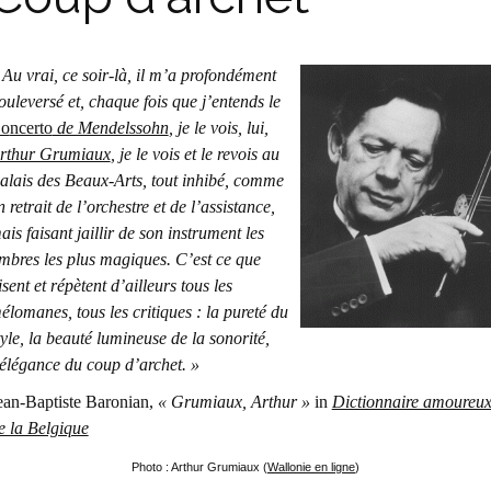
 Au vrai, ce soir-là, il m’a profondément
ouleversé et, chaque fois que j’entends le
o
ncerto
de Mendelssohn
, je le vois, lui,
rthur Grumiaux
, je le vois et le revois au
alais des Beaux-Arts, tout inhibé, comme
n retrait de l’orchestre et de l’assistance,
ais faisant jaillir de son instrument les
imbres les plus magiques. C’est ce que
isent et répètent d’ailleurs tous les
élomanes, tous les critiques : la pureté du
tyle, la beauté lumineuse de la sonorité,
’élégance du coup d’archet. »
ean-Baptiste Baronian,
« Grumiaux, Arthur »
in
Dictionnaire amoureu
e la Belgique
Photo : Arthur Grumiaux (
Wallonie en ligne
)