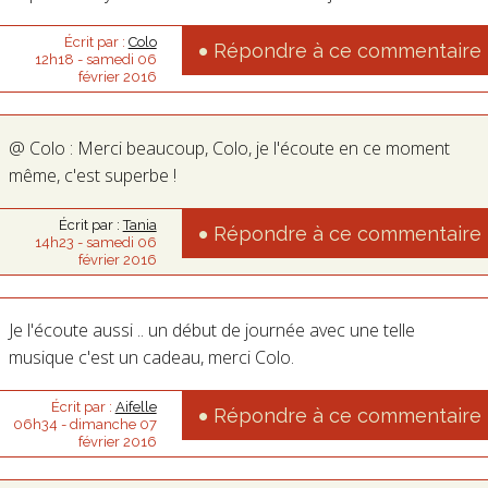
Écrit par :
Colo
Répondre à ce commentaire
12h18
-
samedi 06
février 2016
@ Colo : Merci beaucoup, Colo, je l'écoute en ce moment
même, c'est superbe !
Écrit par :
Tania
Répondre à ce commentaire
14h23
-
samedi 06
février 2016
Je l'écoute aussi .. un début de journée avec une telle
musique c'est un cadeau, merci Colo.
Écrit par :
Aifelle
Répondre à ce commentaire
06h34
-
dimanche 07
février 2016