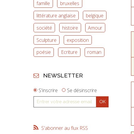
famille
bruxelles
littérature anglaise
belgique
société
histoire
Amour
Sculpture
exposition
poésie
Ecriture
roman
NEWSLETTER
S'inscrire
Se désinscrire
S'abonner au flux RSS