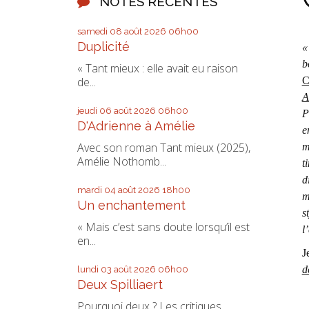
NOTES RÉCENTES
samedi 08
août 2026
06h00
Duplicité
«
b
« Tant mieux : elle avait eu raison
C
de...
A
jeudi 06
août 2026
06h00
P
D'Adrienne à Amélie
e
Avec son roman Tant mieux (2025),
m
Amélie Nothomb...
t
d
mardi 04
août 2026
18h00
m
Un enchantement
s
« Mais c’est sans doute lorsqu’il est
l
en...
J
d
lundi 03
août 2026
06h00
Deux Spilliaert
Pourquoi deux ? Les critiques