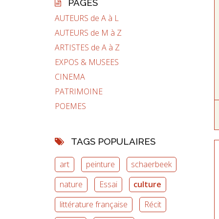
PAGES
AUTEURS de A à L
AUTEURS de M à Z
ARTISTES de A à Z
EXPOS & MUSEES
CINEMA
PATRIMOINE
POEMES
TAGS POPULAIRES
art
peinture
schaerbeek
nature
Essai
culture
littérature française
Récit