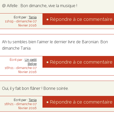
@ Aifelle : Bon dimanche, vive la musique !
Écrit par :
Tania
Répondre à ce commentaire
11h19
-
dimanche 07
février 2016
Ah tu sembles bien l'aimer le dernier livre de Baronian. Bon
dimanche Tania.
Écrit par :
Un petit
Répondre à ce commentaire
Belge
16h11
-
dimanche 07
février 2016
Oui, il y fait bon flâner ! Bonne soirée.
Écrit par :
Tania
Répondre à ce commentaire
18h21
-
dimanche 07
février 2016