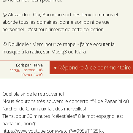
@ Alezandro : Oui, Baronian sort des lieux communs et
aborde tous les domaines, donne son point de vue
personnel - c'est tout l'intérêt de cette collection.
@ Doulidelle : Merci pour ce rappel - j'aime écouter la
musique à la radio, sur Musiq3 ou Klara.
Écrit par :
Tania
Répondre à ce commentaire
11h35
-
samedi 06
février 2016
Quel plaisir de le retrouver ici!
Nous écoutons très souvent le concerto nº4 de Paganini où
l'archer de Grumiaux fait des merveilles!
Tiens, pour 30 minutes "célestiales" 8 le mot espagnol est
parfait ici, non?):
https://www.youtube.com/watch?v=99SsTj125Kk