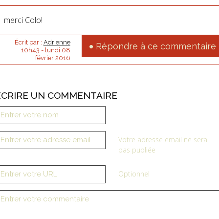
merci Colo!
Écrit par :
Adrienne
Répondre à ce commentaire
10h43
-
lundi 08
février 2016
ÉCRIRE UN COMMENTAIRE
Votre adresse email ne sera
pas publiée
Optionnel