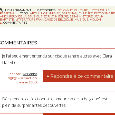
LIEN PERMANENT
CATÉGORIES :
BELGIQUE
,
CULTURE
,
LITTÉRATURE
,
PASSIONS
TAGS :
ARTHUR GRUMIAUX
,
BARONIAN
,
CULTURE
,
DICTIONNAIRE
AMOUREUX DE LA BELGIQUE
,
ÉCRIVAIN BELGE
,
ESSAI
,
HISTOIRE
,
JEAN-
BAPTISTE
,
LITTÉRATURE FRANÇAISE DE BELGIQUE
,
MUSIQUE
,
VIOLON
11
COMMENTAIRES
COMMENTAIRES
je l'ai seulement entendu sur disque (entre autres avec Clara
Haskill)
Écrit par :
Adrienne
Répondre à ce commentaire
09h31
-
samedi 06
février 2016
Décidément ce "dictionnaire amoureux de la belgique" est
plein de surprenantes découvertes!