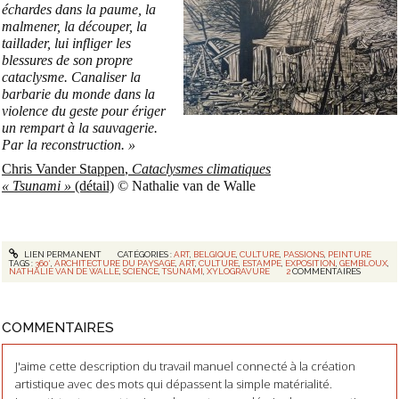
échardes dans la paume, la
malmener, la découper, la
taillader, lui infliger les
blessures de son propre
cataclysme. Canaliser la
barbarie du monde dans la
violence du geste pour ériger
un rempart à la sauvagerie.
Par la reconstruction. »
Chris Vander Stappen
,
Cataclysmes climatiques
« Tsunami »
(détail)
© Nathalie van de Walle
LIEN PERMANENT
CATÉGORIES :
ART
,
BELGIQUE
,
CULTURE
,
PASSIONS
,
PEINTURE
TAGS :
360°
,
ARCHITECTURE DU PAYSAGE
,
ART
,
CULTURE
,
ESTAMPE
,
EXPOSITION
,
GEMBLOUX
,
NATHALIE VAN DE WALLE
,
SCIENCE
,
TSUNAMI
,
XYLOGRAVURE
2
COMMENTAIRES
COMMENTAIRES
J'aime cette description du travail manuel connecté à la création
artistique avec des mots qui dépassent la simple matérialité.