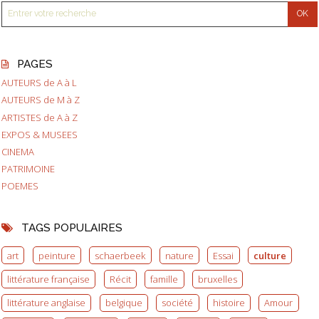
PAGES
AUTEURS de A à L
AUTEURS de M à Z
ARTISTES de A à Z
EXPOS & MUSEES
CINEMA
PATRIMOINE
POEMES
TAGS POPULAIRES
art
peinture
schaerbeek
nature
Essai
culture
littérature française
Récit
famille
bruxelles
littérature anglaise
belgique
société
histoire
Amour