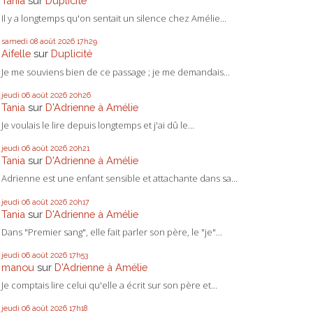
Tania
sur
Duplicité
Il y a longtemps qu'on sentait un silence chez Amélie...
samedi 08
août 2026
17h29
Aifelle
sur
Duplicité
Je me souviens bien de ce passage ; je me demandais...
jeudi 06
août 2026
20h26
Tania
sur
D'Adrienne à Amélie
Je voulais le lire depuis longtemps et j'ai dû le...
jeudi 06
août 2026
20h21
Tania
sur
D'Adrienne à Amélie
Adrienne est une enfant sensible et attachante dans sa...
jeudi 06
août 2026
20h17
Tania
sur
D'Adrienne à Amélie
Dans "Premier sang", elle fait parler son père, le "je"...
jeudi 06
août 2026
17h53
manou
sur
D'Adrienne à Amélie
Je comptais lire celui qu'elle a écrit sur son père et...
jeudi 06
août 2026
17h18