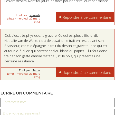
Les artistes trouvent toujours les mots pour décrire leurs sensations
...
Écrit par :
saravati
Répondre à ce commentaire
13h42
-
mercredi 26
mars
2014
Oui, c'est très physique, la gravure. Ce qui est plus difficile, dit
Nathalie van de Walle, c'est de travailler le trait en respectant son
épaisseur, car elle épargne le trait du dessin et grave tout ce qui est
autour, c.-à-d. ce qui correspond au blanc du papier. Il lui faut donc
freiner son geste dans le matériau, ici le bois, qui présente une
certaine résistance.
Écrit par :
Tania
Répondre à ce commentaire
16h38
-
mercredi 26
mars
2014
ÉCRIRE UN COMMENTAIRE