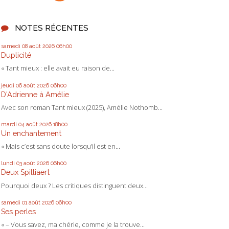
NOTES RÉCENTES
samedi 08
août 2026
06h00
Duplicité
« Tant mieux : elle avait eu raison de...
jeudi 06
août 2026
06h00
D'Adrienne à Amélie
Avec son roman Tant mieux (2025), Amélie Nothomb...
mardi 04
août 2026
18h00
Un enchantement
« Mais c’est sans doute lorsqu’il est en...
lundi 03
août 2026
06h00
Deux Spilliaert
Pourquoi deux ? Les critiques distinguent deux...
samedi 01
août 2026
06h00
Ses perles
« – Vous savez, ma chérie, comme je la trouve...