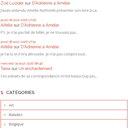
Zoë Lucider
sur
D'Adrienne à Amélie
J'avais entendu Amélie Nothomb présenter son livre à La...
jeudi 06
août 2026
17h16
Aifelle
sur
D'Adrienne à Amélie
PS. Je n'ai pas fait de billet, je ne trouvais pas...
jeudi 06
août 2026
17h15
Aifelle
sur
D'Adrienne à Amélie
Je l'ai lu et il m'a déroutée. Je n'ai pas compris tout...
mercredi 05
août 2026
08h46
Tania
sur
Un enchantement
Ces extraits de sa correspondance m'ont beaucoup plu,...
CATÉGORIES
Art
Balades
Belgique