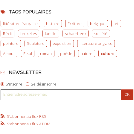
TAGS POPULAIRES
littérature française
histoire
Ecriture
belgique
art
Récit
bruxelles
famille
schaerbeek
société
peinture
Sculpture
exposition
littérature anglaise
Amour
Essai
roman
poésie
nature
culture
NEWSLETTER
S'inscrire
Se désinscrire
S'abonner au flux RSS
S'abonner au flux ATOM