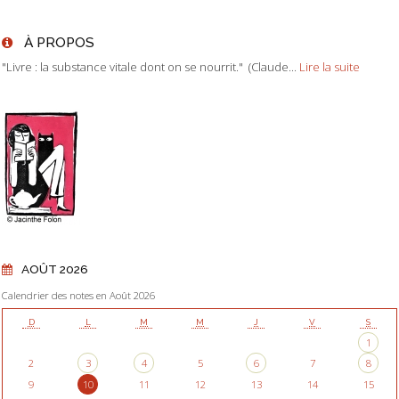
À PROPOS
"Livre : la substance vitale dont on se nourrit." (Claude...
Lire la suite
AOÛT 2026
Calendrier des notes en Août 2026
D
L
M
M
J
V
S
1
2
3
4
5
6
7
8
9
10
11
12
13
14
15