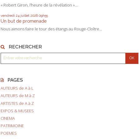
« Robert Giron, l’heure de la révélation »...
vendredi 24
juillet 2026
09h55
Un but de promenade
Nous aimons faire le tour des étangs au Rouge-Cloître...
RECHERCHER
PAGES
AUTEURS de A à L
AUTEURS de M à Z
ARTISTES de A à Z
EXPOS & MUSEES
CINEMA
PATRIMOINE
POEMES