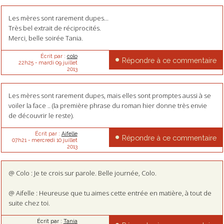
Les mères sont rarement dupes...
Très bel extrait de réciprocités.
Merci, belle soirée Tania.
Écrit par :
colo
Répondre à ce commentaire
22h25
-
mardi 09
juillet
2013
Les mères sont rarement dupes, mais elles sont promptes aussi à se
voiler la face .. (la première phrase du roman hier donne très envie
de découvrir le reste).
Écrit par :
Aifelle
Répondre à ce commentaire
07h21
-
mercredi 10
juillet
2013
@ Colo : Je te crois sur parole. Belle journée, Colo.
@ Aifelle : Heureuse que tu aimes cette entrée en matière, à tout de
suite chez toi.
Écrit par :
Tania