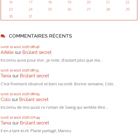
16
17
18
19
20
21
22
23
24
25
26
27
28
29
30
31
COMMENTAIRES RÉCENTS
lundi 10
août 2026
08h46
Aifelle
sur
Brûlant secret
Inconnu aussi pour moi ; je note, d'autant plus que ma...
lundi 10
août 2026
08h33
Tania
sur
Brûlant secret
C'est finement observé et bien raconté. Bonne semaine, Colo.
lundi 10
août 2026
08h09
Colo
sur
Brûlant secret
Inconnu de moi aussi ce roman de Sweig qui semble être...
lundi 10
août 2026
07h49
Tania
sur
Brûlant secret
Il en a tant écrit. Plaisir partagé, Manou.