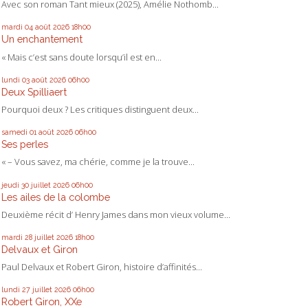
Avec son roman Tant mieux (2025), Amélie Nothomb...
mardi 04
août 2026
18h00
Un enchantement
« Mais c’est sans doute lorsqu’il est en...
lundi 03
août 2026
06h00
Deux Spilliaert
Pourquoi deux ? Les critiques distinguent deux...
samedi 01
août 2026
06h00
Ses perles
« – Vous savez, ma chérie, comme je la trouve...
jeudi 30
juillet 2026
06h00
Les ailes de la colombe
Deuxième récit d’ Henry James dans mon vieux volume...
mardi 28
juillet 2026
18h00
Delvaux et Giron
Paul Delvaux et Robert Giron, histoire d’affinités...
lundi 27
juillet 2026
06h00
Robert Giron, XXe