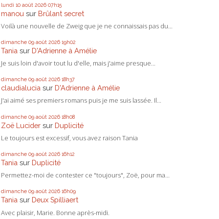
lundi 10
août 2026
07h15
manou
sur
Brûlant secret
Voilà une nouvelle de Zweig que je ne connaissais pas du...
dimanche 09
août 2026
19h02
Tania
sur
D'Adrienne à Amélie
Je suis loin d'avoir tout lu d'elle, mais j'aime presque...
dimanche 09
août 2026
18h37
claudialucia
sur
D'Adrienne à Amélie
J'ai aimé ses premiers romans puis je me suis lassée. Il...
dimanche 09
août 2026
18h08
Zoë Lucider
sur
Duplicité
Le toujours est excessif, vous avez raison Tania
dimanche 09
août 2026
16h12
Tania
sur
Duplicité
Permettez-moi de contester ce "toujours", Zoë, pour ma...
dimanche 09
août 2026
16h09
Tania
sur
Deux Spilliaert
Avec plaisir, Marie. Bonne après-midi.