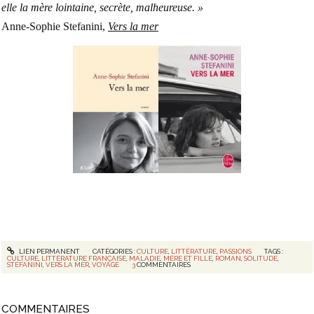
elle la mère lointaine, secrète, malheureuse. »
Anne-Sophie Stefanini,
Vers la mer
LIEN PERMANENT
CATÉGORIES :
CULTURE
,
LITTÉRATURE
,
PASSIONS
TAGS :
CULTURE
,
LITTÉRATURE FRANÇAISE
,
MALADIE
,
MÈRE ET FILLE
,
ROMAN
,
SOLITUDE
,
STEFANINI
,
VERS LA MER
,
VOYAGE
3
COMMENTAIRES
COMMENTAIRES