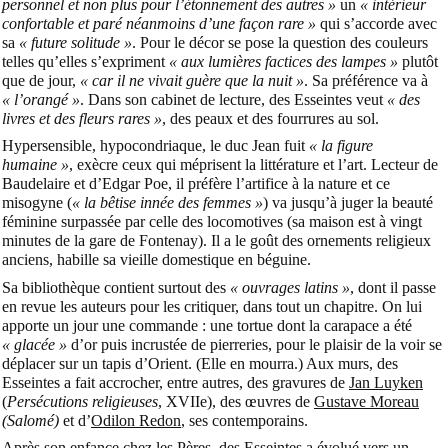
personnel et non plus pour l’étonnement des autres »
un
« intérieur
confortable et paré néanmoins d’une façon rare »
qui s’accorde avec
sa
« future solitude »
. Pour le décor se pose la question des couleurs
telles qu’elles s’expriment
« aux lumières factices des lampes »
plutôt
que de jour,
« car il ne vivait guère que la nuit »
. Sa préférence va à
« l’orangé »
. Dans son cabinet de lecture, des Esseintes veut
« des
livres et des fleurs rares »
, des peaux et des fourrures au sol.
Hypersensible, hypocondriaque, le duc Jean fuit
« la figure
humaine »
, exècre ceux qui méprisent la littérature et l’art. Lecteur de
Baudelaire et d’Edgar Poe, il préfère l’artifice à la nature et ce
misogyne (
« la bêtise innée des femmes »
) va jusqu’à juger la beauté
féminine surpassée par celle des locomotives (sa maison est à vingt
minutes de la gare de Fontenay). Il a le goût des ornements religieux
anciens, habille sa vieille domestique en béguine.
Sa bibliothèque contient surtout des
« ouvrages latins »
, dont il passe
en revue les auteurs pour les critiquer, dans tout un chapitre. On lui
apporte un jour une commande : une tortue dont la carapace a été
« glacée »
d’or puis incrustée de pierreries, pour le plaisir de la voir se
déplacer sur un tapis d’Orient. (Elle en mourra.) Aux murs, des
Esseintes a fait accrocher, entre autres, des gravures de
Jan Luyken
(
Persécutions religieuses
, XVIIe), des œuvres de
Gustave Moreau
(Salomé)
et d’
Odilon Redon
, ses contemporains.
Après son enfance chez les Pères, des Esseintes a évolué vers un