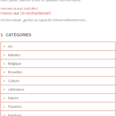
Avec plaisir, Manou. Ensor et Spilliaert sont les deux...
mercredi 05
août 2026
08h17
manou
sur
Un enchantement
Un bel extrait...garder sa capacité d'émerveillement me...
CATÉGORIES
Art
Balades
Belgique
Bruxelles
Culture
Littérature
Nature
Passions
Peinture