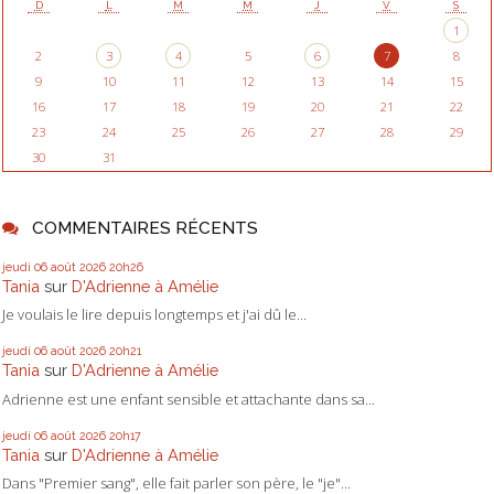
D
L
M
M
J
V
S
1
2
3
4
5
6
7
8
9
10
11
12
13
14
15
16
17
18
19
20
21
22
23
24
25
26
27
28
29
30
31
COMMENTAIRES RÉCENTS
jeudi 06
août 2026
20h26
Tania
sur
D'Adrienne à Amélie
Je voulais le lire depuis longtemps et j'ai dû le...
jeudi 06
août 2026
20h21
Tania
sur
D'Adrienne à Amélie
Adrienne est une enfant sensible et attachante dans sa...
jeudi 06
août 2026
20h17
Tania
sur
D'Adrienne à Amélie
Dans "Premier sang", elle fait parler son père, le "je"...