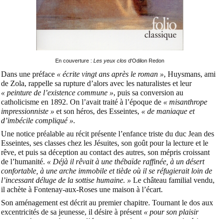
En couverture :
Les yeux clos
d'Odilon Redon
Dans une préface
« écrite vingt ans après le roman »
, Huysmans, ami
de Zola, rappelle sa rupture d’alors avec les naturalistes et leur
« peinture de l’existence commune »
, puis sa conversion au
catholicisme en 1892. On l’avait traité à l’époque de
« misanthrope
impressionniste »
et son héros, des Esseintes,
« de maniaque et
d’imbécile compliqué ».
Une notice préalable au récit présente l’enfance triste du duc Jean des
Esseintes, ses classes chez les Jésuites, son goût pour la lecture et le
rêve, et puis sa déception au contact des autres, son mépris croissant
de l’humanité.
« Déjà il rêvait à une thébaïde raffinée, à un désert
confortable, à une arche immobile et tiède où il se réfugierait loin de
l’incessant déluge de la sottise humaine. »
Le château familial vendu,
il achète à Fontenay-aux-Roses une maison à l’écart.
Son aménagement est décrit au premier chapitre. Tournant le dos aux
excentricités de sa jeunesse, il désire à présent
« pour son plaisir