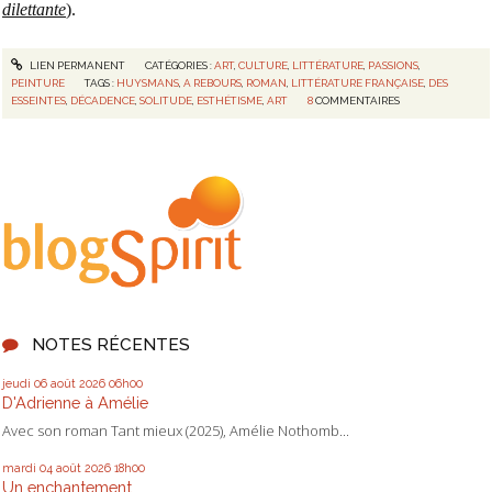
dilettante
).
LIEN PERMANENT
CATÉGORIES :
ART
,
CULTURE
,
LITTÉRATURE
,
PASSIONS
,
PEINTURE
TAGS :
HUYSMANS
,
A REBOURS
,
ROMAN
,
LITTÉRATURE FRANÇAISE
,
DES
ESSEINTES
,
DÉCADENCE
,
SOLITUDE
,
ESTHÉTISME
,
ART
8
COMMENTAIRES
NOTES RÉCENTES
jeudi 06
août 2026
06h00
D'Adrienne à Amélie
Avec son roman Tant mieux (2025), Amélie Nothomb...
mardi 04
août 2026
18h00
Un enchantement