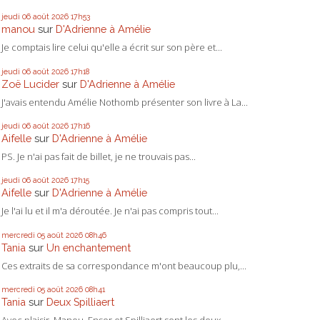
jeudi 06
août 2026
17h53
manou
sur
D'Adrienne à Amélie
Je comptais lire celui qu'elle a écrit sur son père et...
jeudi 06
août 2026
17h18
Zoë Lucider
sur
D'Adrienne à Amélie
J'avais entendu Amélie Nothomb présenter son livre à La...
jeudi 06
août 2026
17h16
Aifelle
sur
D'Adrienne à Amélie
PS. Je n'ai pas fait de billet, je ne trouvais pas...
jeudi 06
août 2026
17h15
Aifelle
sur
D'Adrienne à Amélie
Je l'ai lu et il m'a déroutée. Je n'ai pas compris tout...
mercredi 05
août 2026
08h46
Tania
sur
Un enchantement
Ces extraits de sa correspondance m'ont beaucoup plu,...
mercredi 05
août 2026
08h41
Tania
sur
Deux Spilliaert