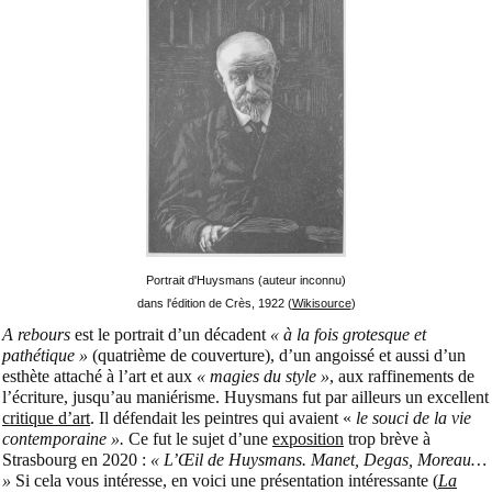
Portrait d'Huysmans (auteur inconnu)
dans l'édition de Crès, 1922 (
Wikisource
)
A rebours
est le portrait d’un décadent
« à la fois grotesque et
pathétique »
(quatrième de couverture), d’un angoissé et aussi d’un
esthète attaché à l’art et aux
« magies du style »
, aux raffinements de
l’écriture, jusqu’au maniérisme. Huysmans fut par ailleurs un excellent
critique d’art
. Il défendait les peintres qui avaient «
le souci de la vie
contemporaine ».
Ce fut le sujet d’une
exposition
trop brève à
Strasbourg en 2020 :
« L’Œil de Huysmans. Manet, Degas, Moreau…
»
Si cela vous intéresse, en voici une présentation intéressante (
La