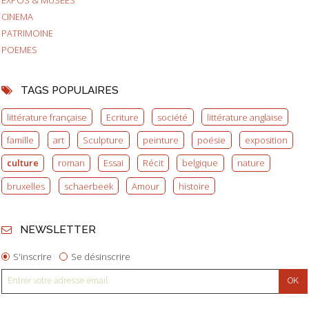
CINEMA
PATRIMOINE
POEMES
TAGS POPULAIRES
littérature française
Ecriture
société
littérature anglaise
famille
art
Sculpture
peinture
poésie
exposition
culture
roman
Essai
Récit
belgique
nature
bruxelles
schaerbeek
Amour
histoire
NEWSLETTER
S'inscrire
Se désinscrire