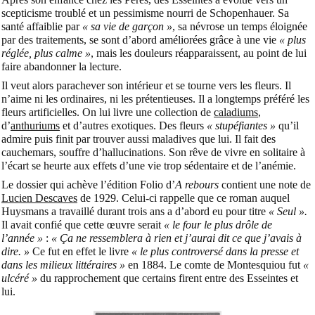
scepticisme troublé et un pessimisme nourri de Schopenhauer. Sa
santé affaiblie par
« sa vie de garçon »
, sa névrose un temps éloignée
par des traitements, se sont d’abord améliorées grâce à une vie
« plus
réglée, plus calme »
, mais les douleurs réapparaissent, au point de lui
faire abandonner la lecture.
Il veut alors parachever son intérieur et se tourne vers les fleurs. Il
n’aime ni les ordinaires, ni les prétentieuses. Il a longtemps préféré les
fleurs artificielles. On lui livre une collection de
caladiums
,
d’
anthuriums
et d’autres exotiques. Des fleurs
« stupéfiantes »
qu’il
admire puis finit par trouver aussi maladives que lui. Il fait des
cauchemars, souffre d’hallucinations. Son rêve de vivre en solitaire à
l’écart se heurte aux effets d’une vie trop sédentaire et de l’anémie.
Le dossier qui achève l’édition Folio d’
A rebours
contient une note de
Lucien Descaves
de 1929. Celui-ci rappelle que ce roman auquel
Huysmans a travaillé durant trois ans a d’abord eu pour titre
« Seul ».
Il avait confié que cette œuvre serait
« le four le plus drôle de
l’année »
:
« Ça ne ressemblera à rien et j’aurai dit ce que j’avais à
dire. »
Ce fut en effet le livre
« le plus controversé dans la presse et
dans les milieux littéraires »
en 1884. Le comte de Montesquiou fut
«
ulcéré »
du rapprochement que certains firent entre des Esseintes et
lui.