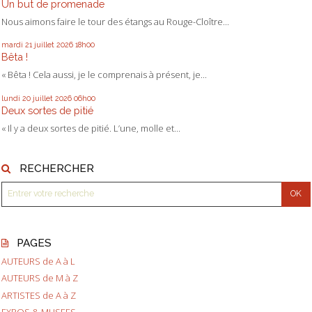
Un but de promenade
Nous aimons faire le tour des étangs au Rouge-Cloître...
mardi 21
juillet 2026
18h00
Bêta !
« Bêta ! Cela aussi, je le comprenais à présent, je...
lundi 20
juillet 2026
06h00
Deux sortes de pitié
« Il y a deux sortes de pitié. L’une, molle et...
RECHERCHER
PAGES
AUTEURS de A à L
AUTEURS de M à Z
ARTISTES de A à Z
EXPOS & MUSEES