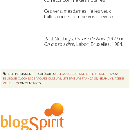
Ces vers, mesdames,
je les veux
taillés courts comme vos cheveux
Paul Neuhuys
,
L’arbre de Noël
(1927) in
On a beau dire
, Labor, Bruxelles, 1984.
LIEN PERMANENT
CATÉGORIES :
BELGIQUE
,
CULTURE
,
LITTÉRATURE
TAGS :
BELGIQUE
,
CLOCHES DE PÂQUES
,
CULTURE
,
LITTÉRATURE FRANÇAISE
,
NEUHUYS
,
POÉSIE
,
VILLE
7
COMMENTAIRES