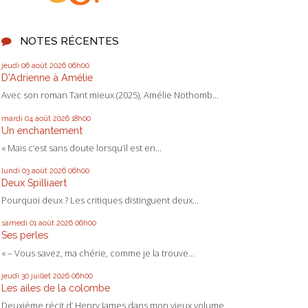
NOTES RÉCENTES
jeudi 06
août 2026
06h00
D'Adrienne à Amélie
Avec son roman Tant mieux (2025), Amélie Nothomb...
mardi 04
août 2026
18h00
Un enchantement
« Mais c’est sans doute lorsqu’il est en...
lundi 03
août 2026
06h00
Deux Spilliaert
Pourquoi deux ? Les critiques distinguent deux...
samedi 01
août 2026
06h00
Ses perles
« – Vous savez, ma chérie, comme je la trouve...
jeudi 30
juillet 2026
06h00
Les ailes de la colombe
Deuxième récit d’ Henry James dans mon vieux volume...