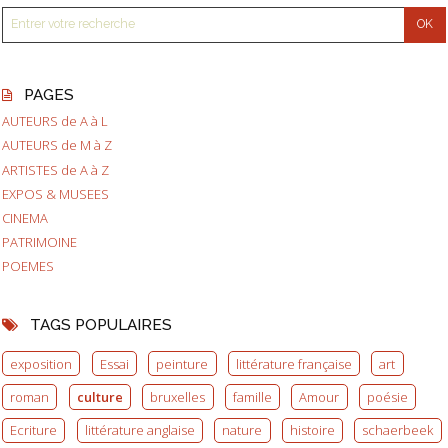
PAGES
AUTEURS de A à L
AUTEURS de M à Z
ARTISTES de A à Z
EXPOS & MUSEES
CINEMA
PATRIMOINE
POEMES
TAGS POPULAIRES
exposition
Essai
peinture
littérature française
art
roman
culture
bruxelles
famille
Amour
poésie
Ecriture
littérature anglaise
nature
histoire
schaerbeek