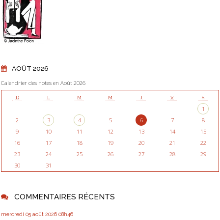
AOÛT 2026
Calendrier des notes en Août 2026
D
L
M
M
J
V
S
1
2
3
4
5
6
7
8
9
10
11
12
13
14
15
16
17
18
19
20
21
22
23
24
25
26
27
28
29
30
31
COMMENTAIRES RÉCENTS
mercredi 05
août 2026
08h46