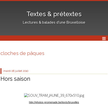
Textes & prétextes
Lectures & balades d'une Bruxelloise
cloches de pâques
mardi 06
juillet 2010
Hors saison
http://photos-promenade.be/texts/bruxelles