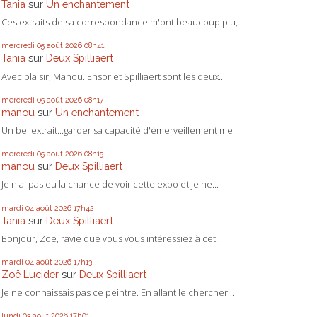
Tania
sur
Un enchantement
Ces extraits de sa correspondance m'ont beaucoup plu,...
mercredi 05
août 2026
08h41
Tania
sur
Deux Spilliaert
Avec plaisir, Manou. Ensor et Spilliaert sont les deux...
mercredi 05
août 2026
08h17
manou
sur
Un enchantement
Un bel extrait...garder sa capacité d'émerveillement me...
mercredi 05
août 2026
08h15
manou
sur
Deux Spilliaert
Je n'ai pas eu la chance de voir cette expo et je ne...
mardi 04
août 2026
17h42
Tania
sur
Deux Spilliaert
Bonjour, Zoë, ravie que vous vous intéressiez à cet...
mardi 04
août 2026
17h13
Zoë Lucider
sur
Deux Spilliaert
Je ne connaissais pas ce peintre. En allant le chercher...
lundi 03
août 2026
17h01